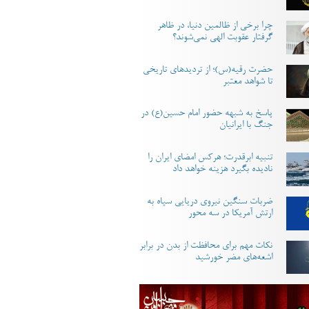
چرا برخی از ظالمین دنیا، در ظاهر
گرفتار عقوبت الهی نمی‌شوند؟
حضرت رقیه(س)؛ از تردیدهای تاریخی
تا شواهد معتبر
پاسخ به شبهه حضور امام حسین(ع) در
جنگ با ایرانیان
تنبیه ابرقدرت؛ هرکس امضای ایران را
نادیده بگیرد هزینه خواهد داد
ضربات سنگین نیروی دریایی سپاه به
ارتش آمریکا در سه محور
نکات مهم برای محافظت از بدن در برابر
اشعه‌های مضر خورشید