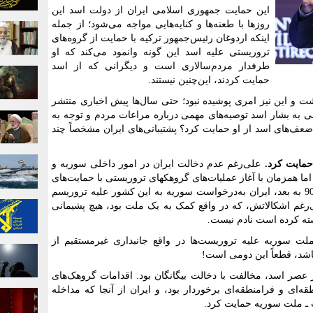
این حمایت جمهوری اسلامی ایران از دولت اسد این
روزها با طعنه‌ها و کنایه‌هایی مواجه می‌شود؛ از جمله
اینکه اردوغان رئیس‌جمهور ترکیه با حمایت از گروه‌های
تروریستی علیه اسد این گونه وانمود می‌کند که او
طرفدار مردم‌سالاری است و دیگرانی که از اسد
حمایت کردند، این‌چنین نیستند.
ت و این نیز امری پوشیده نبود؛ حتی سال‌ها پیش اخباری منتشر
ی به بشار اسد توصیه‌های مهمی درباره مراعات مردم و توجه به
ی ضعف‌های اسد از او حمایت کرد؟ پشتیبانی‌های ایران مشخصاً چند
 حمایت کرد.
علی‌رغم عدم دخالت ایران در امور داخلی سوریه و
اما همزمان با آغاز عملیات‌های گروهکهای تروریستی با حمایت‌های
خارجی علیه دولت سوریه در حوالی سال 90 به بعد، ایران به‌درخواست سوریه به این کشور علیه تروریسم
رغم اشکالاتش،‌ که در واقع کمک به یک ملت بود، هیچ پشیمانی
گذشته کرده است نادم نیست.
لت سوریه علیه تروریست‌ها در واقع جانبداری غیرمستقیم از
شد، قطعاً این دومی است!
عصر اسد، مخالفت با دخالت بیگانگان بود. اقدامات گروهک‌های
ای و فرامنطقه‌ای برخوردار بود، و ایران از آنجا که مداخله
ولت ـ ملت سوریه حمایت کرد.