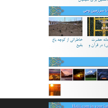
با سرزمین وحی
انه حضرت
خاطراتی از کوچه باغ
) در قرآن و
بقیع
Hajij.com in your l