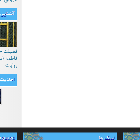
آشنایی 
فضیلت خ
فاطمه (س
روایات
احادیث
لینک ها
anguage