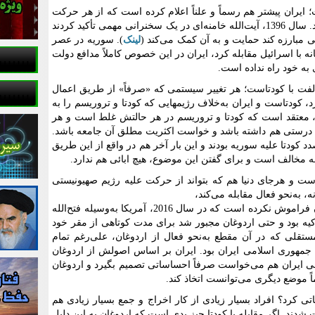
؛ ایران پیشتر هم رسماً و علناً اعلام کرده است که از هر حرکت
علیه رژیم صهیونیستی در دنیا حمایت می‌کند. سال 1396، آیت‌الله خامنه‌ای در یک سخنرانی مهمی تأکید کردند
ی مبارزه کند حمایت و به آن کمک می‌کند (
لینک
). سوریه در عصر
 با اسرائیل مقابله کرد، ایران در این خصوص کاملاً مدافع دولت
 به خود راه نداده است.
فت با کودتاست؛ هر تغییر سیستمی که «صرفاً» از طریق اعمال
 کودتاست و ایران به‌خلاف رژیمهایی که کودتا و تروریسم را به
د، معتقد است که کودتا و تروریسم در هر حالتش غلط است و هر
روش» درستی هم داشته باشد و خواست اکثریت مطلق آن جامعه باشد.
 کودتا علیه سوریه بودند و این بار آخر هم در واقع از این طریق
ئله مخالف است و برای گفتن این موضوع، هیچ ابائی هم ندارد.
است و هرجای دنیا هم که بتواند از حرکت علیه رژیم صهیونیستی
ه، به‌نحو فعال مقابله می‌کند،
مثلاً درباره خود آقای اردوغان! قاعدتاً ایشان فراموش نکرده است که در سال 2016، آمریکا به‌وسیله فتح‌الله
ترکیه بود و حتی اردوغان مجبور شد برای مدت کوتاهی از مقر خود
ستقلی که در آن مقطع به‌نحو فعال از اردوغان، علی‌رغم تمام
جمهوری اسلامی ایران بود. ایران بر اساس اصولش از اردوغان
می ایران هم می‌خواست صرفاً احساساتی تصمیم بگیرد و اردوغان
ً موضع دیگری می‌توانست اتخاذ کند.
تی کرد؟ افراد بسیار زیادی از کار اخراج و جمع بسیار زیادی هم
ت شدند. اگر مقابله با کودتا چیز بدی است که اردوغان به این دلیل