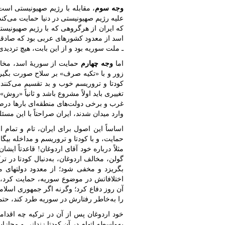
وجه سوم
، مقابله با رژیم صهیونیستی است
که ایران از هرگروهی که با رژیم صهیونیست
اسد از معدود کشورهای عربی بود که صادقانه
ـ ملت سوریه بود و از این بابت، هیچ تردیدی
اما
وجه چهارم
حمایت از سوریۀ اسد، مخال
زور و با «تکیه صرف» بر سلاح صورت بگیرد،
کودتا و تروریسم خوب و بد تقسیم می‌کنن
تغییری باید اولاً مشروع باشد و ثانیاً «
غرب و برخی دولت‌های منطقه‌ای بارها درصدد
وارد میدان شدند، ایران صراحتاً با این مس
اساساً این اصول برای ایران، تام و تمام 
حمایت، و با کودتا و تروریسم و مداخله بیگان
گولن، مخالف اردوغان، به‌دنبال کودتا در 
بگریزد و مخفی شود؛ از معدود دولتهای م
اختلافاتش در موضوع سوریه، حمایت کرد، 
آن روز دفاع کرد؛ وگرنه اگر جمهوری اسلا
را به‌خاطر رفتارش در سوریه طرد کند، حتما
خود اردوغان پس از آن در ترکیه چه اقداما
به‌واسطه اتهام در آن کودتا زندانی و مجازا