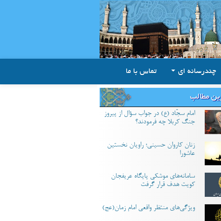
چندرسانه ای
تماس با ما
ین مطالب
امام سجّاد (ع) در جواب سؤال از پیروز
جنگ کربلا چه فرمودند؟
زنان کاروان حسینی؛ راویان نخستین
عاشورا
سامانه‌های موشکی پایگاه عریفجان
کویت هدف قرار گرفت
ویژگی‌های منتظر واقعی امام زمان(عج)