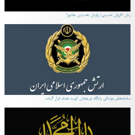
زنان کاروان حسینی؛ راویان نخستین عاشورا
سامانه‌های موشکی پایگاه عریفجان کویت هدف قرار گرفت