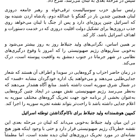
سپس در مرحله بعدی به لبنان می‌رسد، شرح داد.
رئیس سابق حزب سوسیالیست ترقی‌خواه و رهبر جامعه دروزی
لبنان همچنین چندین بار در گفتگو با عبدالله دوم، پادشاه اردن شنیده بود
که اسرائیل چنین پروژه‌ای دارد و پس از جنگ با لبنان می‌خواهد روی
جذب دروزی‌ها برای تشکیل دولت اقلیت دروزی که در خدمت دستورات و
اهداف اسرائیل باشد، کار کند.
بر همین اساس، نگرانی‌های ولید جنبلاط روز به روز بیشتر می‌شود و
به‌خوبی سناریوهای رژیم صهیونیستی را که امروز با وقوع درگیری‌های
نظامی در شهر جرمانا در جنوب دمشق به واقعیت پیوسته است، درک
می‌کند.
در زمان حاضر احزاب و گروه‌هایی در سویدا و اطراف آن هستند که شعار
جدایی‌طلبی می‌دهند و می‌خواهند یک اداره خودگردان مشابه «قسد» که
در شمال شرق سوریه است داشته باشند. منابع آگاه هشدار می‌دهند که
به‌نظر می‌رسد رژیم صهیونیستی نقش مهمی در ایجاد چنین گروه‌هایی
به‌عنوان بخشی از برنامه خود جهت تحریک گروه‌های مختلف سوریه به
اعلام جدایی داشته باشد تا راحت‌تر بتواند نقشه تجزیه سوریه را اجرا کند.
کمپین هوشمندانه ولید جنبلاط برای ناکام‌گذاشتن توطئه اسرائیل
در این میان ولید جنبلاط به‌خوبی می‌داند که لبنان در مرحله بعدی این
نقشه خطرناک رژیم صهیونیستی قرار دارد و حتی با وجود اینکه هنوز هیچ
نشانه‌ای در مورد تحریک دروزی‌های لبنان دیده نشده است، اما مطمئناً