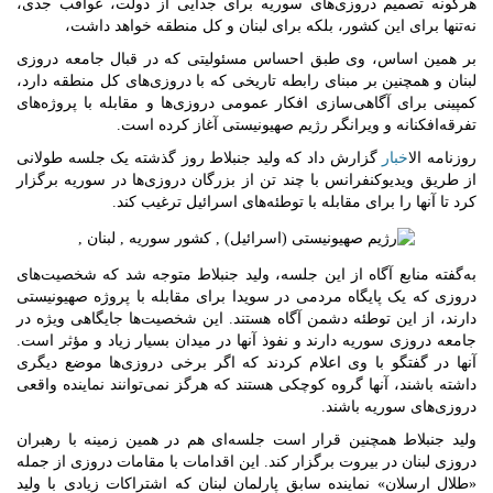
هرگونه تصمیم دروزی‌های سوریه برای جدایی از دولت، عواقب جدی،
نه‌تنها برای این کشور، بلکه برای لبنان و کل منطقه خواهد داشت،
بر همین اساس، وی طبق احساس مسئولیتی که در قبال جامعه دروزی
لبنان و همچنین بر مبنای رابطه تاریخی که با دروزی‌های کل منطقه دارد،
کمپینی برای آگاهی‌سازی افکار عمومی دروزی‌ها و مقابله با پروژه‌های
تفرقه‌افکنانه و ویرانگر رژیم صهیونیستی آغاز کرده است.
روزنامه ال
اخبار
گزارش داد که ولید جنبلاط روز گذشته یک جلسه طولانی
از طریق ویدیوکنفرانس با چند تن از بزرگان دروزی‌ها در سوریه برگزار
کرد تا آنها را برای مقابله با توطئه‌های اسرائیل ترغیب کند.
به‌گفته منابع آگاه از این جلسه، ولید جنبلاط متوجه شد که شخصیت‌های
دروزی که یک پایگاه مردمی در سویدا برای مقابله با پروژه صهیونیستی
دارند، از این توطئه دشمن آگاه هستند. این شخصیت‌ها جایگاهی ویژه در
جامعه دروزی سوریه دارند و نفوذ آنها در میدان بسیار زیاد و مؤثر است.
آنها در گفتگو با وی اعلام کردند که اگر برخی دروزی‌ها موضع دیگری
داشته باشند، آنها گروه کوچکی هستند که هرگز نمی‌توانند نماینده واقعی
دروزی‌های سوریه باشند.
ولید جنبلاط همچنین قرار است جلسه‌ای هم در همین زمینه با رهبران
دروزی لبنان در بیروت برگزار کند. این اقدامات با مقامات دروزی از جمله
«طلال ارسلان» نماینده سابق پارلمان لبنان که اشتراکات زیادی با ولید