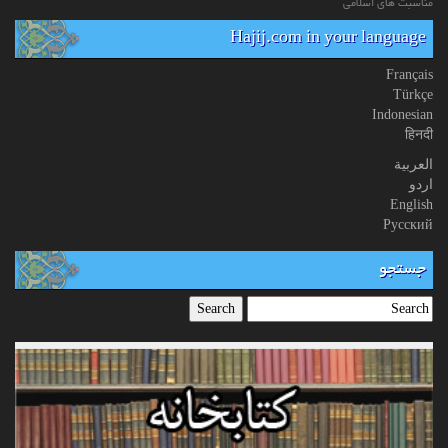
مناسبت های اسلامی
Hajij.com in your language
Français
Türkçe
Indonesian
हिनदी
العربیة
اردو
English
Русский
جستجو