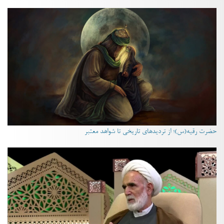
حضرت رقیه(س)؛ از تردیدهای تاریخی تا شواهد معتبر