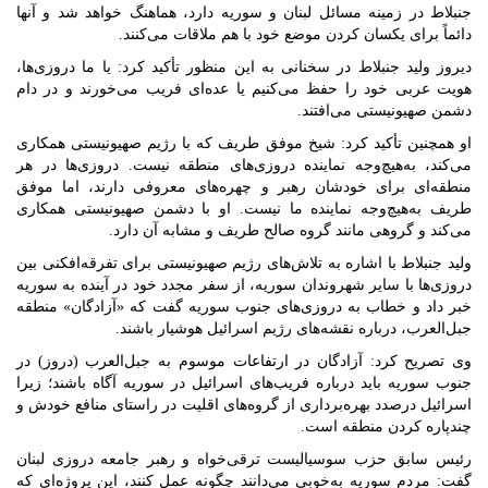
جنبلاط در زمینه مسائل لبنان و سوریه دارد، هماهنگ خواهد شد و آنها
دائماً برای یکسان کردن موضع خود با هم ملاقات می‌کنند.
دیروز ولید جنبلاط در سخنانی به این منظور تأکید کرد: یا ما دروزی‌ها،
هویت عربی خود را حفظ می‌کنیم یا عده‌ای فریب می‌خورند و در دام
دشمن صهیونیستی می‌افتند.
او همچنین تأکید کرد: شیخ موفق طریف که با رژیم صهیونیستی همکاری
می‌کند، به‌هیچ‌وجه نماینده دروزی‌های منطقه نیست. دروزی‌ها در هر
منطقه‌ای برای خودشان رهبر و چهره‌های معروفی دارند، اما موفق‌
طریف به‌هیچ‌وجه نماینده ما نیست. او با دشمن صهیونیستی همکاری
می‌کند و گروهی مانند گروه صالح طریف و مشابه آن دارد.
ولید جنبلاط با اشاره به تلاش‌های رژیم صهیونیستی برای تفرقه‌افکنی بین
دروزی‌ها با سایر شهروندان سوریه، از سفر مجدد خود در آینده به سوریه
خبر داد و خطاب به دروزی‌های جنوب سوریه گفت که «آزادگان» منطقه
جبل‌العرب، درباره نقشه‌های رژیم اسرائیل هوشیار باشند.
وی تصریح کرد: آزادگان در ارتفاعات موسوم به جبل‌العرب (دروز) در
جنوب سوریه باید درباره فریب‌های اسرائیل در سوریه آگاه باشند؛ زیرا
اسرائیل درصدد بهره‌برداری از گروه‌های اقلیت در راستای منافع خودش و
چندپاره کردن منطقه است.
رئیس سابق حزب سوسیالیست ترقی‌خواه و رهبر جامعه دروزی لبنان
گفت: مردم سوریه به‌خوبی می‌دانند چگونه عمل کنند، این پروژه‌ای که