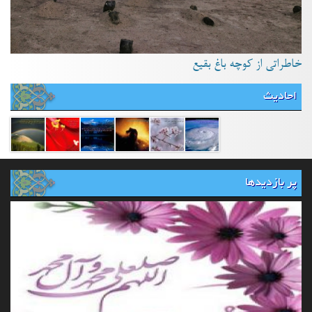
خاطراتی از کوچه باغ بقیع
احادیث
پر بازدیدها