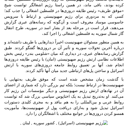
کرده بودند، باقی ماند، در همین راستا رژیم اشغالگر توانست شیخ
«موفق طریف» رئیس طایفه دروزی‌ها در فلسطین اشغالی را جذب کند؛
کسی که به مزدوری برای رژیم صهیونیستی و ارتباط با سرویس
جاسوسی موساد معروف است و آن‌گونه که رسانه‌های عبری گزارش
می‌دهند، قرار است در مرحله بعد از بشار اسد در سوریه، طرح انتقال
گاز شمال سوریه به فلسطین اشغالی را اجرا کند،
به همین منظور مسئولان صهیونیست اخیراً دیدارهایی با طریف داشته‌اند و
درباره آخرین تحولات سوریه و تأثیر آن بر دروزی‌ها گفتگو کردند. طبق
گزارش رسانه‌های عبری، در دیداری که میان «شلومی بندر» رئیس بخش
اطلاعات نظامی ارتش رژیم صهیونیستی (امان) با رئیس طایفه دروزی‌ها
انجام شد، آنها بر تعمیق روابط جامعه دروزی‌های سوریه با ارتش
اسرائیل و ساختن پل‌های ارتباطی جدید میان آنها تأکید کردند.
با گذشت زمان مشخص شده است که موفق طریف به‌تنهایی با
صهیونیست‌ها در ارتباط نیست؛ بلکه تیم بزرگی دارد که شماری از اعضای
آن در نهادهای ارتش رژیم صهیونیستی و دیگر مؤسسات این رژیم کار
می‌کنند. او به‌تدریج تبدیل به یک اختاپوس سیاسی بزرگ شد که توانست
روابط عربی و بین‌المللی را به هم ببافد و به مجری کلیدی دستورات
اسرائیل تبدیل شود و به‌ازای دریافت پول از صهیونیست‌ها، مأموریت
همسو کردن دروزی‌ها در جوامع مختلف با اشغالگران را دارد.