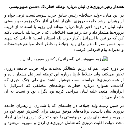
هشدار رهبر دروزی‌های لبنان درباره توطئه خطرناک دشمن صهیونیستی
در این میان، «ولید جنبلاط» رئیس سابق حزب سوسیالیست ترقی‌خواه و
از رهبران ارشد جامعه دروزی لبنان از ابتدای آغاز جنگ رژیم صهیونیستی
علیه لبنان در دوره اخیر بارها درباره توطئه این رژیم با استفاده از فریب
دروزی‌ها هشدار داد و علی‌رغم همه اختلافاتی که با حزب‌الله داشت، تأکید
کرد که در نبرد با اسرائیل، کنار حزب‌الله ایستاده است؛ تا جایی که شهید
سید حسن نصرالله هم برای ولید جنبلاط به‌خاطر اتخاذ مواضع هوشمندانه
و مدبرانه پیام قدردانی فرستاد.
در دوره کنونی هم که رژیم اشغالگر به‌شدت برای فریب جامعه دروزی
تلاش می‌کند، ولید جنبلاط بارها درباره این توطئه اسرائیل هشدار داده و
از همه دروزی‌ها خواسته است هوشیار باشند. وی طی جنگ اخیری که
گذشت، همواره درباره خطرات توطئه‌های مختلفی که اسرائیل با
ابزارهای متعدد علیه لبنان طراحی کرده بود نگران بود و نسبت به آن
هشدار می‌داد.
در همین زمینه ولید جنبلاط در جلسه‌ای که با شماری از رهبران جامعه
دروزی لبنان داشت، برنامه‌های موفق طریف برای گسترش نفوذ خود در
سوریه و نقشه‌های رژیم صهیونیستی را جهت تحریک دروزی‌ها برای ایجاد
مجدد دولت اقلیت دروزی که شامل دروزی‌های اردن و سوریه می‌شود و