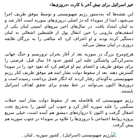
خیز اسرائیل برای نیش آخر با کارت «دروزی‌ها»
این نقشه‌ها که به‌دستور رژیم صهیونیستی و توسط موفق طریف اجرا
می‌شود، ابتدا از سویداء که دژ اصلی دروزی‌های سوریه است آغاز شد و
به لبنان امتداد یافت. در سال‌های اخیر نیروهای امنیتی لبنان یکی از
اسقف‌های مارونی را حین انتقال پول از فلسطین اشغالی به لبنان
دستگیر کرده بودند و او اعتراف کرد که مبالغی را به بزرگان طایفه
دروزی در لبنان منتقل می‌کند.
هرج‌ومرج بزرگ در سوریه بعد از آغاز بحران تروریسم و جنگ جهانی
به‌سرکردگی واشنگتن علیه این کشور حدود 14 سال قبل، فرصتی را
برای موفق طریف و اعضای تیم او فراهم کرد که نفوذ خود را در سویدا
گسترش دهند. بعد از سقوط دولت بشار اسد هم موفق طریف کنار رژیم
صهیونیستی به‌گونه‌ای رفتار کردند که انگار فصل برداشت رسیده است و
دروزی‌ها اکنون می‌توانند در خط مقدم برای تحقق اهداف اسرائیل
بایستند.
رژیم صهیونیستی که بلافاصله بعد از سقوط دولت بشار اسد حملات
سنگینی را علیه سوریه آغاز کرد و جنوب این کشور را به‌تدریج تحت
اشغال گرفت و اکنون تا دروازه‌های دمشق هم آمده است، خیلی سریع
پروژه روابط اجتماعی با دروزی‌ها را علاوه بر سویداء در جنوب سوریه هم
پیش گرفت.