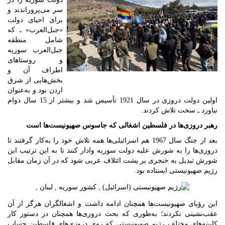
سر می‌پروراندند و
برای احیای دولت
«جبل‌العرب» ـ که
شامل منطقه
جبل‌العرب سوریه
و روستاهای
اطراف آن و
بخش‌هایی از شرق
اردن بود و به‌عنوان
اولین دولت دروزی در سال 1921 تأسیس شد و بیشتر از 15 سال دوام
نیاورد ـ سخت تلاش کردند.
رهبر دروزی‌ها در فلسطین اشغالی که جاسوس صهیونیست‌ها است
بعد از جنگ سال 1967 هم اسرائیلی‌ها همه تلاش خود را به‌کار گرفتند تا
دروزی‌ها را به شورش علیه دولت سوریه وادار کنند تا به این ترتیب این
شورش تبدیل به خنجری بر پشت ائتلاف عربی شود که در آن زمان مقابل
رژیم صهیونیستی ایستاده بود.
این رؤیای صهیونیست‌ها همچنان ادامه داشت و اشغالگران هرگز از آن
عقب‌نشینی نکردند؛ به‌طوری که بحث دروزی‌ها همچنان در دستور کار
کابینه‌های مختلف رژیم صهیونیستی که روی دروزی‌های فلسطین حساب