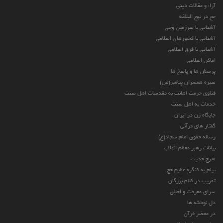
آراء و مقالات دینی
حج در نهج البلاغه
آشنایی با سرزمین وحی
آشنایی با کشورهای اسلامی
آشنایی با فرق اسلامی
اماکن اسلامی
پرسش ها و پاسخ ها
سیره همسران پیامبر(ص)
فتاوی حرمت اهانت به مقدسات اهل سنت
خدمات به اهل سنت
جایگاه زن در ایران
گفتار های قرآنی
رساله حقوق امام سجاد(ع)
بیانات رهبر معظم انقلاب
شرح حدیث
پیام به کنگره عظیم حج
تقریب در کلام بزرگان
سرای معرفت و اخلاق
دل نوشته ها
در محضر قرآن