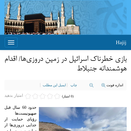
Hajij
Toggle
igation
بازی خطرناک اسرائیل در زمین دروزی‌ها/ اقدام
هوشمندانه جنبلاط
اندازه فونت
چاپ
ایمیل این مطلب
امتیاز بدهید
(0 امتیاز)
حدود 60 سال قبل
صهیونیست‌ها
رؤیای حمایت از
جدایی دروزی‌ها از
دولت سوریه را در