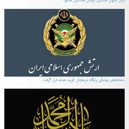
زنان کاروان حسینی؛ راویان نخستین عاشورا
سامانه‌های موشکی پایگاه عریفجان کویت هدف قرار گرفت