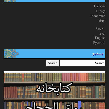
Français
Türkçe
Indonesian
हिनदी
العربیة
اردو
English
Русский
جستجو