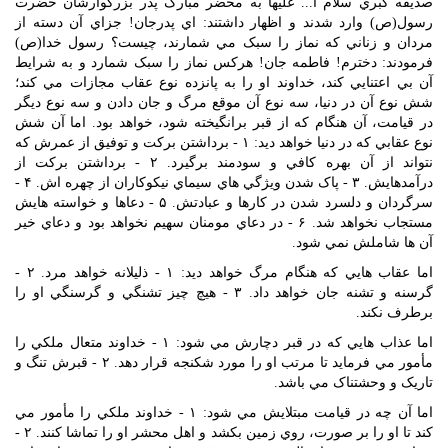
صديقه کبري سلام ا... عليها به محضر مبارک پدر بزرگوارشان حضرت
رسول(ص) وارد شدند و اظهار داشتند: اي پدرجان! جزاي آن دسته از
مردان و زناني که نماز را سبک مي شمارند، چيست؟ رسول خدا(ص)
فرمودند: دخترم! فاطمه جان! هرکس نماز را سبک شمارد و به شرايط
آن بي اعتنايي کند، خداوند او را به پانزده نوع عقاب مجازات مي کند؛
شش نوع آن در دنيا، سه نوع آن موقع مرگ و جان دادن و سه نوع ديگر
در قيامت، آن هنگام که از قبر برانگيخته شود، خواهد بود. اما آن شش
نوع عقابي که در دنيا خواهد ديد: ۱ - برداشتن برکت و توفيق از عمرش که
نتواند از آن بهره کافي و سودمند برگيرد. ۲ - برداشتن برکت از
درآمدهايش. ۳ - پاک شدن ويژگي هاي سيماي نيکوکاران از چهره اش. ۴ -
سرگردان و دلسرد شدن در کارها و عبادتش. ۵ - دعاها و خواسته هايش
مستجاب نخواهد شد. ۶ - در دعاي مومنان سهيم نخواهد بود و دعاي خير
آن ها شاملش نمي شود.
اما عقاب هايي که هنگام مرگ خواهد ديد: ۱ - ذليلانه خواهد مرد. ۲ -
گرسنه و تشنه جان خواهد داد. ۳ - هيچ چيز تشنگي و گرسنگي او را
برطرف نکند.
اما عذاب هايي که در قبر دچارش مي شود: ۱ - خداوند متعال ملکي را
مأمور مي فرمايد تا مرتب او را مورد شکنجه قرار دهد. ۲ - قبرش تنگ و
تاريک و وحشتناک مي باشد.
اما آن چه در قيامت مبتلايش مي شود: ۱ - خداوند ملکي را مأمور مي
کند تا او را بر صورت، روي زمين بکشد و اهل محشر او را تماشا کنند. ۲ -