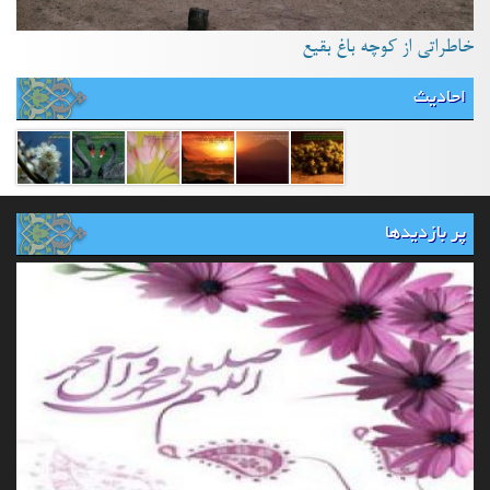
خاطراتی از کوچه باغ بقیع
احادیث
پر بازدیدها