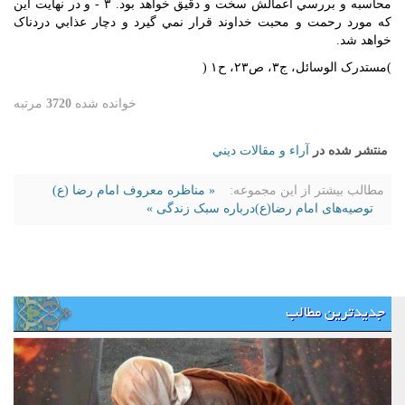
محاسبه و بررسي اعمالش سخت و دقيق خواهد بود. ۳ - و در نهايت اين
که مورد رحمت و محبت خداوند قرار نمي گيرد و دچار عذابي دردناک
خواهد شد.
)مستدرک الوسائل، ج۳، ص۲۳، ح۱ (
خوانده شده
3720
مرتبه
منتشر شده در
آراء و مقالات ديني
مطالب بیشتر از این مجموعه:
« مناظره معروف امام رضا (ع)
توصیه‌های امام رضا(ع)درباره سبک زندگی »
جدیدترین مطالب