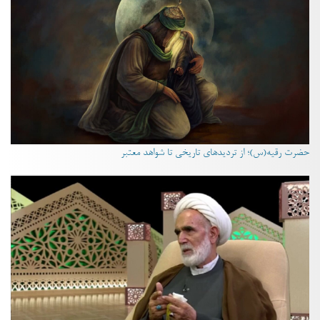
حضرت رقیه(س)؛ از تردیدهای تاریخی تا شواهد معتبر