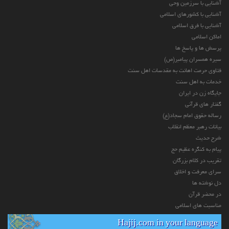
آشنایی با سرزمین وحی
آشنایی با کشورهای اسلامی
آشنایی با فرق اسلامی
اماکن اسلامی
پرسش ها و پاسخ ها
سیره همسران پیامبر(ص)
فتاوی حرمت اهانت به مقدسات اهل سنت
خدمات به اهل سنت
جایگاه زن در ایران
گفتار های قرآنی
رساله حقوق امام سجاد(ع)
بیانات رهبر معظم انقلاب
شرح حدیث
پیام به کنگره عظیم حج
تقریب در کلام بزرگان
سرای معرفت و اخلاق
دل نوشته ها
در محضر قرآن
مناسبت های اسلامی
Hajij.com in your language