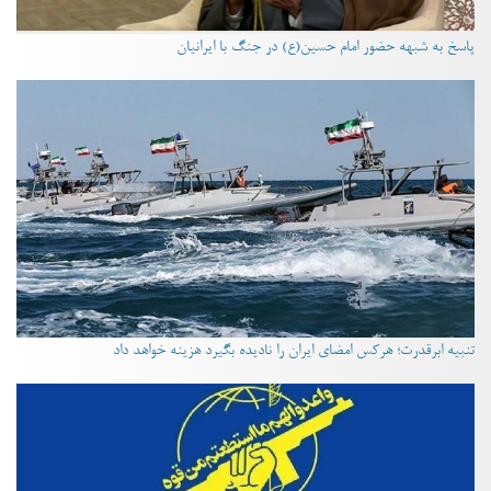
پاسخ به شبهه حضور امام حسین(ع) در جنگ با ایرانیان
تنبیه ابرقدرت؛ هرکس امضای ایران را نادیده بگیرد هزینه خواهد داد