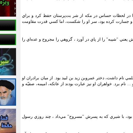
ر را در لحظات حساس در مکه از شر بت‌پرستان حفظ کرد و براي
هين و جسارت کرده بود، سر او را شکست، اما کسي قدرت مقاومت
يعني "شيبه" را از پاي در آورد ، گروهي را مجروح و عده‌اي را
 نام داشت، دختر عمروبن زيد بن لبيد بود. از ميان برادران او
.. نام برد. خواهران او نيز عبارت بودند از عاتکه، اميمه، صفيّه و
ده بود، با شيري که به پسرش "مسروح" مي‌داد ، چند روزي رسول