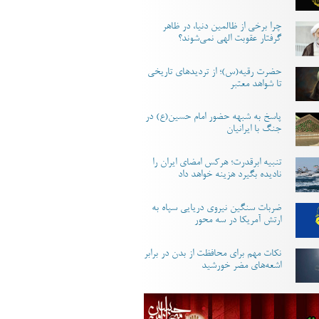
چرا برخی از ظالمین دنیا، در ظاهر
گرفتار عقوبت الهی نمی‌شوند؟
حضرت رقیه(س)؛ از تردیدهای تاریخی
تا شواهد معتبر
پاسخ به شبهه حضور امام حسین(ع) در
جنگ با ایرانیان
تنبیه ابرقدرت؛ هرکس امضای ایران را
نادیده بگیرد هزینه خواهد داد
ضربات سنگین نیروی دریایی سپاه به
ارتش آمریکا در سه محور
نکات مهم برای محافظت از بدن در برابر
اشعه‌های مضر خورشید