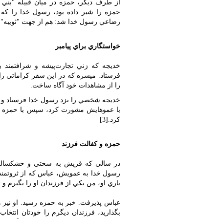
از طرف ديگر، حمزه در ميان قبيله "بني
حمزه را شير داده بود، رسول خدا را که ن
رضاعي رسول خدا شد: هم از جهت "ثويبه" و ه
خواستگاري براي پيامبر
خديجه که زني تجارت‌پيشه و شرافتمند 
فرستاد. ميسره که در اين سفر کراماتي ر
را از مشاهدات خود آگاه ساخت.
خديجه شخصي را نزد رسول خدا فرستاد و علا
با عمو‌هايش مشورت کرد، سپس با حمزه نز
کرد.[3]
حمزه و کفالت فرزند
در سالي که قريش به سختي و خشکسالي شد
رسول خدا به عمويش، عباس که از ثروتمندان
ياري او، من يکي از فرزندان او را بگيرم و 
عباس پذيرفت. خبر به حمزه رسيد. او نيز 
بگذاريد، فرزندان ديگرم را خودتان انتخا