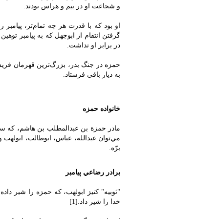
و شجاعت او در بيم و هراس بودند.
او بود که با قدرت هر چه تمام‌تر، پيامب
گرفتن انتقام از ابوجهل که به پيامبر تو
در برابر او نداشت.
حمزه در جنگ بدر، بزرگ‌ترين قهرمان قريش 
به ديار باقي فرستاد.
خانواده حمزه
مادر حمزة بن عبدالمطلب بن هاشم، که سلمي
مي‌توان عبدالله، عباس، ابوطالب، ابولهب و .
برّه.
برادر رضاعي پيامبر
"ثوبيه" کنيز ابولهب، که حمزه را شير دا
خدا را شير داد.[1]