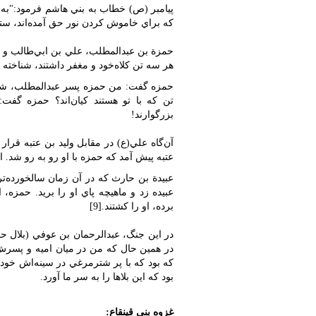
پيامبر (ص) خطاب به بني هاشم فرمود:"به پا
که براي خاموش کردن نور حق آمده‌اند، ستيز
حمزة بن عبدالمطلب، علي بن ابي‌طالب و عب
هر سه تن کلاه‌خود و مغفر داشتند، شناخته 
حمزه گفت: من حمزه پسر عبدالمطلب، شير 
تن که با تو هستند کيان‌اند؟ حمزه گفت
بزرگوارند!
آن‌گاه علي(ع) در مقابل وليد بن عتبه قر
عتبه پيش آمد که حمزه با او رو به رو شد. ا
عبيدة بن حارث که در آن زمان سالخورده‌تري
عبيده زد و ماهيچه پاي او را بريد. حمز
برده، او را کشتند.[9]
در اين جنگ، عبدالرحمان بن عوفي (بلال حب
در همين حال که من در ميان اميه و پسرش 
که بود که با پر شترمرغي در سينه‌اش خود 
بود که اين بلاها را به سر ما آورد.
غزوه بني قينقاع: