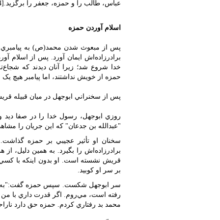
عباس، طالب را و حمزه، جعفر را برگزيد.[4]
اسلام آوردن حمزه
پس از مبعوث شدن محمد(ص) به پيامبري، ح
برادرزاده‌اش ايمان آورد. پس از اسلام آ
خدا شروع شد؛ زيرا آنان ديدند که شجاع‌تر
حمزه از خويش نداشتند، اما پيامبر هيچ يک از 
پس از سخنراني ابوجهل در ميان قبيله قريش،
روزي ابوجهل، رسول خدا را در صفا ديد و ب
"عبدالله بن جدعان" که اين جريان را مشاهد
سخنان او تأثير عجيبي بر حمزه گذاشت.
برادرزاده‌اش را بگيرد. به همين دليل، از 
قريش نشسته است. او بدون اينکه با کسي
بر سر او کوبيد.
سر ابوجهل شکست. سپس حمزه گفت:"به پيامب
رفته است، مي‌روم. اگر قدرت داري با من 
محمد بد رفتاري کردم. حمزه حق دارد ناراحت