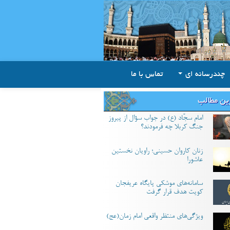
چندرسانه ای
تماس با ما
ین مطالب
امام سجّاد (ع) در جواب سؤال از پیروز
جنگ کربلا چه فرمودند؟
زنان کاروان حسینی؛ راویان نخستین
عاشورا
سامانه‌های موشکی پایگاه عریفجان
کویت هدف قرار گرفت
ویژگی‌های منتظر واقعی امام زمان(عج)