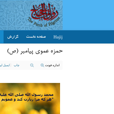
Hajij
صفحه نخست
گزارش
حمزه عموي پيامبر (ص)
اندازه فونت
چاپ
ایمیل ا