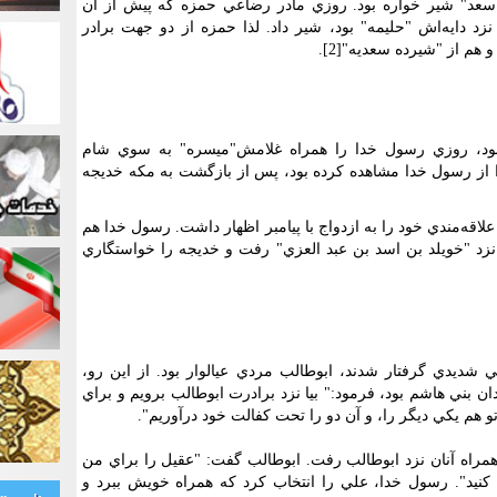
 سعد" شير خواره بود. روزي مادر رضاعي حمزه که پيش از آن
زد دايه‌اش "حليمه" بود، شير داد. لذا حمزه از دو جهت برادر
م از "شيرده سعديه"[2].
بود، روزي رسول خدا را همراه غلامش"ميسره" به سوي شام
ا از رسول خدا مشاهده کرده بود، پس از بازگشت به مکه خديجه
قه‌مندي خود را به ازدواج با پيامبر اظهار داشت. رسول خدا هم
د "خويلد بن اسد بن عبد العزي" رفت و خديجه را خواستگاري
يدي گرفتار شدند، ابوطالب مردي عيالوار بود. از اين رو،
 بني هاشم بود، فرمود:" بيا نزد برادرت ابوطالب برويم و براي
تو هم يکي ديگر را، و آن دو را تحت کفالت خود درآوريم".
همراه آنان نزد ابوطالب رفت. ابوطالب گفت: "عقيل را براي من
ب کنيد". رسول خدا، علي را انتخاب کرد که همراه خويش ببرد و