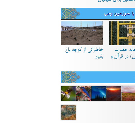
با سرزمین وحی
انه حضرت
خاطراتی از کوچه باغ
) در قرآن و
بقیع