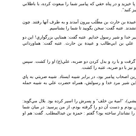
 خيزيد و در پناه حقي که پيامبر شما را مبعوث کرده، با باطلاني
 کنيد".
يدة بن حارث بن مطّلب بيرون آمدند و به طرف آنها رفتند. چون
نشدند. عتبه گفت: سخن بگوييد تا شما را بشناسيم.
خدا و شير رسول خدايم. عتبه گفت: همتايي بزرگواري! اين دو
: علي بن ابي‌طالب و عبيدة بن حارث. عتبه گفت: هماورداني
ار گرفت و با رد و بدل کردن دو ضربه، علي(ع) او را کشت. سپس
و نيز با دو ضربه، عتبه را کشت.
ن اصحاب پيامبر بود، در برابر شيبه ايستاد. شيبه ضربتي به پاي
ه، اين شير مرد خدا و رسولش، همراه حضرت علي به شيبه حمله
شي)، "امية بن خلف" و پسرش را اسير کرده بود. بلال مي‌گويد:
بودم و دست آن دو را گرفته بودم، از من پرسيد: در ميان شما
را نشاندار ساخته بود؟ گفتم : حمزة بن عبدالمطلب. گفت: هم او