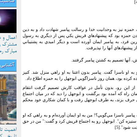
مناسبت 
مزه نيز به وحدانيت خدا و رسالت پيامبر شهادت داد و به دين
وردن حمزه بود که پيشنهادهاي قريش يکي پس از ديگري به رسول
اعمال و 
ين فرد، به پيامبر ايمان آورده است و ديگر اميدي به پشتيباني
مشترک رو
پيشنهاد‌هاي آنها را نپذيرفت.
مبارک رم
 آنها تصميم به کشتن پيامبر گرفتند.
آشنایی ب
ه او ناسزا گفت. پيامبر بدون اعتنا به او راهي منزل شد. کنيز
ه کرده بود، همان روز ناسزاگويي ابوجهل را به حمزه اطلاع داد.
 از اين رو، بدون تأمل در عواقب کارش تصميم گرفت انتقام
همان راه که آمده بود برگشت و ابوجهل را ديد که در ميان اجتماع
 حرف بزند، به طرف ابوجهل رفت و با کمان شکاري خود محکم
ر ناسزا مي‌گويي؟! من به او ايمان آورده‌ام و به راهي که او
ستيزه کن". ابوجهل رو به اجتماع قريش کرد و گفت:" من در حق
 شود".[5]
اهمیت تا
تاریخی ک