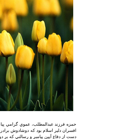
حمزه فرزند عبدالمطلب، عموي گرامي پيامب
افسران دلير اسلام بود که دوشادوش برادرز
دست از دفاع آيين پيامبر و رسالتي که بر د