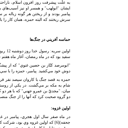
به علّت پيشرفت روز افزون اسلام، ناراح
ايشان "ابولهب" و همسر او نيز آسيب‌هاي بي‌
پيامبر بودند و از ريختن هر گونه زباله بر
سرش ريختند که البته حمزه، همان کار را با ا
حماسه آفريني در جنگ‌ها
اولين 
سفيد بود که در ماه رمضان، آغاز ماه هفت
"ابومرصد کنّاز بن حصين غنوي" که از پيش
دوش خود مي‌کشيد. پيامبر، حمزه را با سي 
حمزه به قصد جنگ با کاروان سيصد نفر قريش
شام به مکه بر مي‌گشت. در يکي از روستاه
ميان، "مجديّ بن عمرو جهني" که با هر دو ک
دو گروه صحبت کرد که آنها را از جنگ من
اولين غزوه:
جحفه)[6] که اولين غزوه وي بود، شر