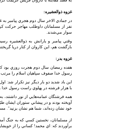
به قصد مقابله با کاروان قريش عزيمت کرد،
غزوه ذوالعشيره:
نفر از مسلمانان داوطلب مهاجر حرکت کرد.
سوار مي‌شدند.
وقتي پيامبر و يارانش به ذوالعشيره رسيد
بازگشت هم، اين کاروان از کنار دريا گريختند و
غزوه بدر:
هفده رمضان سال دوم هجرت روزي بود که غز
رسول خدا صفوف سپاهيان اسلام را مرتب کر
اين باد شديد دو بار ديگر نيز تکرار شد: اول
با هزار فرشته در پهلوي راست رسول خدا و ب
همه فرشتگان عمامه‌هايي از نور داشتند، ب
آويخته بودند و در پيشاني ستوران ايشان طرّ
خود نشان زده‌اند، شما هم نشان بزنيد". مسلما
از مسلمانان، نخستين کسي که به جنگ آمد،
برآوردند که: اي محمد! کساني را از خويشاو