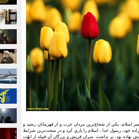
ر اسلام، يکي از شجاع‌ترين مردان عرب و از قهرمانان رشيد و
اده خود، رسول خدا ، اسلام را ياري کرد و در سخت‌ترين شرايط
وش نهاده بود، بر نداشت. سران قريش و بزرگان آن قبيله از ابهّت