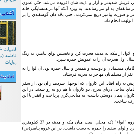
تي قريش شديدتر و آزار و اذيت شان افزوده مي‌شد. حتّي عموي
سابقه‌اي به او مي‌رساندند، به ويژه آنکه آنها در همسايگي خانه
آشنایی 
 سر و صورت پيامبر دريغ نمي‌کردند، حتي بچّه دان گوسفندي را بر
بولهب انجام داد.
فضیلت خ
سريه: رسول خدا روز دوشنبه 12 ربيع الاول از مکه به مدينه هجرت کرد و نخستين لواي پيامبر، به رنگ
فاطمه (س
م سال اول هجرت آن را به عمويش حمزه سپرد.
روایات
گامان مسلمانان و دوست و همسن و سال حمزه بود، آن لوا را به
نفر از مسلمانان مهاجر به سريه فرستاد.
احادیث
 به راه افتاد. اين کاروان که ابوجهل سردمدار آن بود، از سفر
اي ساحل درياي سرخ، دو کاروان با هم رو به رو شدند. در اين
اروان پيمان دوستي داشت، به ميانجي‌گري پرداخت و آنقدر با اين
صرف ساخت.
در ماه صفر سال اول هجري، پيامبر در غزوه "ابواء" (که محلي است ميان مکه و مدينه در 37 کيلومتري
کت کرد و لواي سفيد را حمزه به دست داشت. در اين غزوه پيامبر(ص)