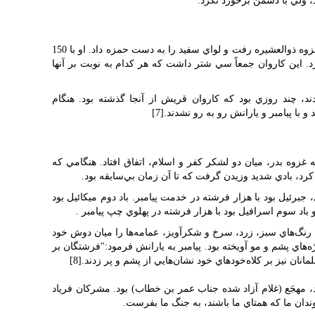
 ولي با دشمن برخورد نکرد.
در جمادي الاخر سال دوم هجري پيامبر به غزوه ذوالعشيره رفت و لواي سفيد را به دست حمزه داد. او با 150
 اين کاروان جمعاً سي شتر داشت که هر کدام به نوبت بر آنها
ند، چند روزي بود که کاروان قريش از آنجا گذشته بود. هنگام
 با پيامبر و يارانش رو به رو نشدند.[7]
وه بدر، ميان دو لشکر کفر و اسلام، اتفاق افتاد. هنگامي که
د، بادي شديد وزيدن گرفت که تا آن زمان بي‌سابقه بود.
، جبرئيل بود با هزار فرشته در خدمت پيامبر. باد دوم ميکائيل بود
اد سوم اسرافيل بود با هزار فرشته در پهلوي چپ پيامبر .
ه رنگ‌هاي سبز، زرد، سرخ و شکرآويز، عمامه‌ها را ميان دوش خود
ه‌هاي پشم و مو آويخته بود. پيامبر به يارانش فرمود:"فرشتگان بر
نان نيز بر کلاه‌خود‌هاي خود نشان‌هايي از پشم و پر زدند.[8]
 مهجَع (غلام آزاد شده جناب عمر بن خطاب) بود. مشرکان فرياد
ندان ما که همتاي ما باشند، به جنگ ما بفرست.