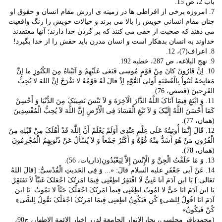
باب 2، ص 15.
7. امروزه برخی از افراطی ها در زمینه ی ارزش مقام انسان و حقوق او
چنان مقام انسانی خویش را بالا می برند و خیالات خویش را رنگ واقعیت
می دهند که صحبت از حقی می کنند که بر گردن خدا دارند؛ آنها معتقدند
خداوند به انسان بدهکار است و انسان مدرن باید حقش را از خدا بگیرد!
8. اعراف(7)، 12.
9. نهج البلاغه، ص 287، خطبه 192.
10. اِنَّ قَارُونَ کانَ مِنْ قَوْمٍ مُوسی فَبَغی عَلَیْهِمْ وَ آتَیْناهُ مِنَ الکُنُوزِ ما اِنَّ
مَفاتِحَهُ لَتَنُواُ بِالْعُصْبَةِ اُولی القُوَّةِ اِذْ قالَ لَهُ قَوْمُهُ لا تَفْرَحْ اِنَّ اللهَ لا یُحِبُّ
الفَرِحینَ (قصص، 76).
11. وَ ابْتَغِ فِیمَا آتَاکَ اللَّهُ الدَّارَ الْآخِرَةَ وَ لاَ تَنْسَ نَصِیبَکَ مِنَ الدُّنْیَا وَ أَحْسِنْ
کَمَا أَحْسَنَ اللَّهُ إِلَیْکَ وَ لاَ تَبْغِ الْفَسَادَ فِی الْأَرْضِ إِنَّ اللَّهَ لاَ یُحِبُّ الْمُفْسِدِینَ‌
(همان، 77).
12. قَالَ إِنَّمَا أُوتِیتُهُ عَلَى عِلْمٍ عِنْدِی أَوَلَمْ یَعْلَمْ أَنَّ اللَّهَ قَدْ أَهْلَکَ مِنْ قَبْلِهِ مِنَ
الْقُرُونِ مَنْ هُوَ أَشَدُّ مِنْهُ قُوَّةً وَ أَکْثَرُ جَمْعاً وَ لاَ یُسْأَلُ عَنْ ذُنُوبِهِمُ الْمُجْرِمُونَ‌
(همان، 78).
13. وَ مَا خَلَقْتُ الْجِنَّ وَ الْإِنْسَ إِلاَّ لِیَعْبُدُونِ‌(ذاریات، 56).
14. عَنْ اَبی جَعْفَرِ علیه السلام قالَ: «... وَ فِی الحَدیثِ الْقُدْسیُّ: [قالَ اللهُ
تَعَالی:] یَا ابن آدَمَ اَنا غَنِیٌّ لَا افْتَقِرُ اطِعْنِی فِیمَا امَرتُکَ اجْعَلکَ غَنیَّاً لاَ تَفتَقِرْ.
یَا ابن آدَمَ انَا حَیٌّ لا امُوتُ اطِعْنِی فِیماَ امَرتُکَ اجْعَلْکَ حَیَّاً لا تَمُوتُ. یَا ابنَ
آدَمَ انَا اقُولُ لِلشیءٍ کُن فَیَکُونُ اطِعنِی فِیمَا امَرتُکَ اجْعَلْکَ تَقُولُ لِلشَّیءِ
کُنْ فَیکُونُ»
(محمدباقر مجلسی، بحارالانوار الجامعة لدرر اخبار الائمة الاطهار، ج90،