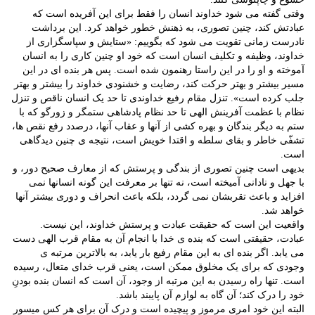
وقتی گفته می شود خداوند انسان را فقط برای این آفریده است که
عبادتش کند، چنین تصوری، به ذهنش خطور خواهد کرد. این برداشت
نادرست زمانی تقویت می شود که بگوییم: «ستایش و سپاسگزاری از
خداوند، وظیفه و تکلیف انسان است که خود او چنین کاری را به انسان
آموخته و او را در این راستا رهنمون شده است. پس هر بنده ای در این
مسیر بیشتر و بهتر حرکت کند، رضایت و خشنودی خداوند را بیشتر و بهتر
جلب کرده است». تنزل مقام رفیع خداوندی تا حد یک انسان ناقص و تنزل
نظام با عظمت آفرینش الهی تا حد نظام پادشاهی ستمگر و زورگو که با
ستم به دیگر بندگان و بهره کشی از آنها و عقاب آنها، درصدد رفع نقص ها،
تشفّی خاطر و بقای سلطه و اقتدا خویش است، نتیجه ی چنین دیدگاهی
است.
بدیهی است چنین تصوری از بندگی و پرستش که از معارف صحیح دور، و
با جهل و نادانی آمیخته است، نه تنها بر معرفت این گونه انسانها نمی
افزاید و باعث تقربشان نمی گردد، بلکه باعث انحراف و دوری بیشتر آنها
خواهد شد.
واقعیت این است که حقیقت عبادت و پرستش خداوند، این نیست.
عبادت، حقیقتی است که بنده ی خدا با انجام آن به مقام قرب الهی دست
می یابد. اگر بنده ای به این مقام رفیع بار یابد، به بالاترین مرتبه ی
وجودی که برای یک مخلوق ممکن است، یعنی قرب خدای متعال، رسیده
است. تنها راه رسیدن به این مرتبه از وجود، آن است که انسان بنده بودنِ
خود را درک کند؛ آن گاه به لوازم آن پایبند باشد.
البته این خود امری مرموز و پیچیده است و درک آن برای هر کس میسور