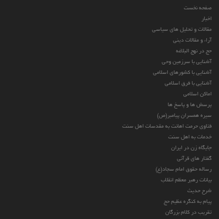
صفحه نخست
اخبار
مقالات و تحلیل های سیاسی
آراء و مقالات دینی
حج در نهج البلاغه
آشنایی با سرزمین وحی
آشنایی با کشورهای اسلامی
آشنایی با فرق اسلامی
اماکن اسلامی
پرسش ها و پاسخ ها
سیره همسران پیامبر(ص)
فتاوی حرمت اهانت به مقدسات اهل سنت
خدمات به اهل سنت
جایگاه زن در ایران
گفتار های قرآنی
رساله حقوق امام سجاد(ع)
بیانات رهبر معظم انقلاب
شرح حدیث
پیام به کنگره عظیم حج
تقریب در کلام بزرگان