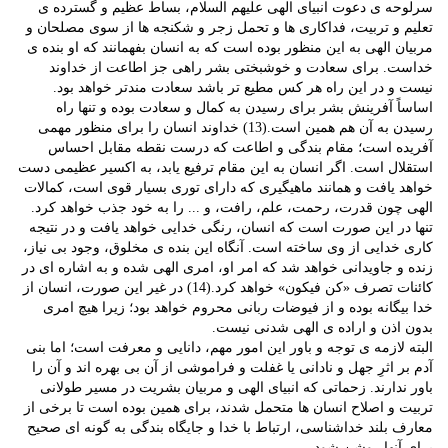
سرلوحه ی دعوت انبیای الهی علیهم السلام، بساط عظیم و گسترده ی
تعلیم و تربیت، فداکاری ها و تحمل زجر و شکنجه ها از سوی مصلحان و
مربیان الهی به این منظور بوده است که به انسان بفهمانند که او بنده ی
خداست. برای سعادت و خوشبختی بشر راهی جز اطاعت از خداوند
نیست و در این راه هر کس مطیع تر باشد سعادت مندتر خواهد بود.
اساساً آفرینش بشر برای رسیدن به کمال و سعادت بوده و تنها راه
رسیدن به آن هم همین است.(13) خداوند انسان را برای منظور مهمی
آفریده است؛ مقام بندگی و اطاعت که درست نقطه مقابل احساس
استقلال است. اگر انسان به این مقام ترفیع یابد، به اکسیر عظیمی دست
خواهد یافت و همانند ماهیگیری که دارای توری بسیار قوی است، کمالات
الهی چون قدرت، رحمت، علم، رافت، و ... را به خود جذب خواهد کرد.
تنها در این صورت است که انسان، رنگی خدایی خواهد یافت و در نتیجه
کاری خدایی از وی ساخته است. آنگاه این بنده ی مخلوق، وجود بی نیاز،
زنده و جاویدانی خواهد شد که امر او، امری الهی شده و به اشاره ای در
کائنات تصرف «کن فیکون» خواهد کرد.(14) در غیر این صورت، انسان از
خدا بیگانه بوده و از فیوضات ربانی محروم خواهد بود؛ زیرا هیچ امری
بدون اذن و اراده ی الهی شدنی نیست.
البته لازمه ی توجه و باور این امور مهم، دانایی و معرفت است؛ اما بنی
آدم بر اثرِ جهل و نادانی یا غفلت و فراموشی از آن بی بهره اند و آن را
باور ندارند. زحماتی که انبیای الهی و مربیان بشریت در مسیر طولانی
تربیت و اصلاح انسان ها متحمل شدند، برای همین بوده است تا برخی از
معارف بلند خداشناسی، ارتباط با خدا و جایگاه بندگی به گونه ای صحیح
برای آنها روشن شود.