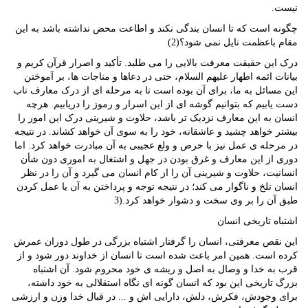
نیست.
چگونه است که تا انسان بندگی نکند و اطاعت محض نداشته باشد به این
مقام باعظمت نایل نمی شود؟(2)
درک این حقیقت معرفت بالایی را می طلبد. تأکید و اصرار قرآن کریم و
بیانات ائمه اطهار علیهم السلام، حتی در دعاها و مناجات ها، بر آموختن
این مسائل به ما، برای آن بوده است تا به مرحله ای از درک معارف ناب
دست یابیم که بتوانیم گوشه ای از این اسرار و رموز را دریابیم. هرچه
انسان به این معارف نزدیک تر باشد، حلاوت و شیرینی درک این امور را
بیشتر خواهد چشید و عاشقانه، خود را به سوی آن خواهد کشاند. در نتیجه
در مرحله ی عمل نیز با حرص و ولع عجیبی به آن مبادرت خواهد کرد. اما
دوری از این معارف و غرق بودن در جهل و اشتغال به اموری دون شأن
انسانیت، حلاوت و شیرینی آن را از کام انسان می گیرد و آن را در نظر
انسان تلخ و ناگوار می کند؛ در نتیجه توجه و پرداختن به آن یا عمل کردن
طبق آن را بر وی سخت و دشوار خواهد کرد.(3
اشتباه تاریخی انسان
این نقص معرفتی، انسان را گرفتار اشتباه بزرگی در طول دوران عمرش
کرده است. همین امر باعث شده است تا انسان از خداوند دور شود و از
قرب به خدا و وصال به اصل و ریشه ی خود محروم شود. آن اشتباه
بزرگ تاریخی این بود که انسان گونه ای نگاه استقلالی به خود داشته،
برای وجودش، فکرش، دلش، دارایی اش و ... در قبال خدا وزن و ارزشی