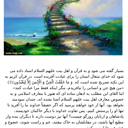
بسیار گفته می شود و به قرآن و اهل بیت علیهم السلام اسناد داده می
شود که خدای متعال انسان را برای عبادت آفریده است. در قرآن کریم به
این نکته تصریح شده است که: وَ مَا خَلَقْتُ الْجِنَّ وَ الْإِنْسَ إِلاَّ لِیَعْبُدُونِ‌؛(1)
«من هیچ جن و انسانی را نیافریدم، مگر اینکه فقط مرا عبادت کنند».
اما القای این مطلب به اذهان ساده ای که هنوز با معارف اسلامی و به
خصوص معارف اهل بیت علیهم السلام آشنا نشده اند، چندان سودمند
نخواهد بود. آنها از خود خواهند پرسید که اگر حقیقتاً خداوند ما را آفرید تا
تنها او را پرستش کنیم، پس تفاوت خداوند با دیگر حاکمان خودپسند،
پادشاهان و اربابان زورگو چیست؟ آنها نیز دوست دارند تا دیگران بنده وار
مطیع آنها باشند، در مقابلشان به خاک بیفتند، خم و راست شوند، خضوع و
خشوع و چاپلوسی کنند.