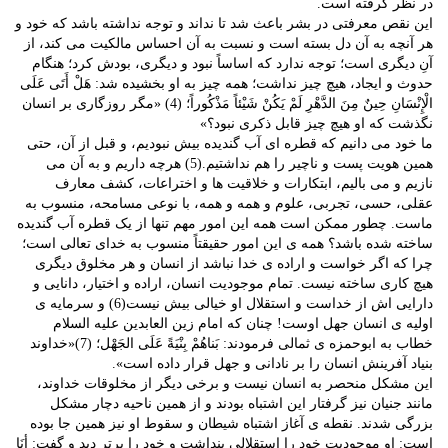
در نظر گرفته است.
این نقص معرفتی در بشر باعث شد تا نداند و توجه نداشته باشد که خود و
هر آنچه به آن دل بسته است و نسبت به آن احساس مالکیت می کند، از
آنِ دیگری است؛ توجه ندارد که اساساً نبود و دیگری، بودش کرد؛ هنگام
حدوث و ایجاد، هیچ چیز نداشت؛ همه چیز به او بخشیده شد: هَلْ أَتَى عَلَى
الْإِنْسَانِ حِینٌ مِنَ الدَّهْرِ لَمْ یَکُنْ شَیْئاً مَذْکُوراً؛ (4) «مگر روزگاری بر انسان
نگذشت که او هیچ چیز قابل ذکری نبود؟»
ما خود می دانیم که قطره ای آب گندیده بیش نبودیم، و قبل از آن، حتی
همین هویت پست و ناچیر را هم نداشتیم.(5) هرچه داریم و به آن می
نازیم و می بالیم، ابتکارات و خلاقیت ها و اختراعات، کشف معارف
عقلی، حسی، تجربی، علوم و همه و همه، با نوعی مسامحه، منسوب به
ماست. چطور ممکن است همه این امور مهم تنها از یک قطره آب گندیده
ساخته شده باشد؟ همه ی این امور حقیقتاً منسوب به خدای تعالی است؛
چرا که اگر خواست و اراده ی خدا نباشد از انسان و هر مخلوق دیگری
هیچ کاری ساخته نیست. تمام موجودیت انسان، اراده و اختیار، دانایی و
دارایی اش از خداست و استقلال او خیالی بیش نیست(6) و سرمایه ی
اولیه ی انسان جهل اوست! چنان که امام زین العابدین علیه السلام
خطاب به ابوحمزه ی ثمالی فرمودند: بَناهُمْ بِنْیَةً عَلَی الجَهْل؛ (7)«خداوند
بنیاد آفرینش انسان را بر نادانی و جهل قرار داده است».
این مشکل منحصر به انسان نیست و برخی دیگر از مخلوقات خداوند،
مانند جنیان نیز گرفتار این اشتباه بودند و از همین ناحیه دچار مشکل
بزرگی شدند. نقطه ی آغاز اشتباه شیطان و سقوط او نیز همین جا بوده
است: او موجودیت خود را استقلالی پنداشت و خود را برتر دید و گفت: أنَا