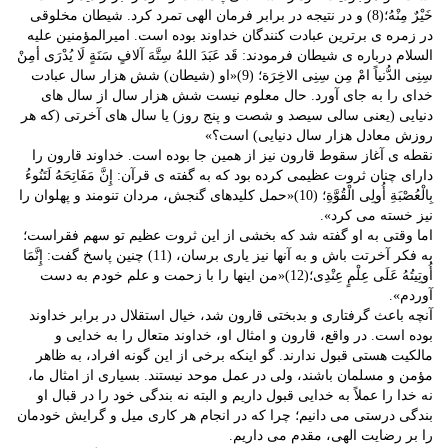
خَیْرٌ مِنْهُ؛(8) و در نتیجه در برابر فرمان الهی تمرد کرد. شیطان مخلوقی
در زمره ی برترین عبادت کنندگان خداوند بوده است. امیرالمؤمنین علیه
السلام درباره ی شیطان فرمودند: قَد عَبَدَ اللهُ سِتَّهَ آلافٍ سَنَةٍ لَا یُدْرَی أمِنْ
سِنِی الدُّنیاً امْ مِن سِنِی الاخِرَة؛ (9)«او (شیطان) شش هزار سال عبادت
خدای را به جای آورد. حال معلوم نیست شش هزار سال از سال های
دنیایی (یعنی سالی سیصد و شصت و پنج روز) یا سال های آخرتی (که هر
روزش معادل هزار سال دنیایی) است؟»
نقطه ی آغاز سقوط قارون نیز از همین جا بوده است. خداوند قارون را
دارای چنان ثروت عظیمی کرده بود که به گفته ی قرآن: إِنَّ مَفَاتِحَهُ لَتَنُوءُ
بِالْعُصْبَةِ أُولِی الْقُوَّةِ؛ (10)«حمل کلیدهای گنجش، مردان تنومند و پهلوان را
نیز خسته می کرد».
اما وقتی به او گفته شد که بخشی از این ثروت عظیم تو سهم فقراست؛
به فکر آخرتت باش و به آنها نیز یاری برسان، (11) چنین پاسخ گفت: إِنَّمَا
أُوتِیتُهُ عَلَى عِلْمٍ عِنْدِی؛(12)«من اینها را با زحمت و علم خودم به دست
آوردم».
آنچه باعث گرفتاری و بدبختی قارون شد، خیال استقلال در برابر خداوند
بوده است. در واقع، قارون و امثال او، خداوند متعال را به خدایی و
مالکیت هستی قبول ندارند. گو اینکه برخی از این گونه افراد، به ظاهر
مؤمن و مسلمان باشند، ولی در عمل موحد نیستند. بسیاری از امثال ما،
نه خدا را عملاً به خدایی قبول داریم و البته نه بندگی خود را در قبال او
بندگی درستی می دانیم؛ چرا که در انجام هر کاری میل و گرایش خودمان
را بر رضایت الهی، مقدم می داریم.