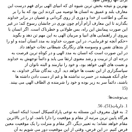
بهترین و نتیجه بخش ترین شیوه ای که انبیای الهی برای فهم درست این
معارف بلند و عمیق به انسان ها توصیه می کردند این بود که بنا را بر
بندگی و اطاعت از خدا و دوری از روی گردانی و عصیان در برابر خداوند
بگذارند تا این معارف آرام آرام چون نوری در جانشان رسوخ کند؛ در غیر
این صورت پیمانش این راه، بس طولانی و خطرناک است. اگر انسان با
پیروی از راهنمایی های انبیا و مربیان الهی به این مهم تن دهد و بگوید
«حکم آنچه تو فرمایی»، در این صورت خداوند به مدد انسان آمده و او را
از بندهای نفس و وسوسه های رنگارنگ شیطانی نجات خواهد داد.
در این صورت است که انسان به مدد الهی و در کوتاه ترین فرصت به
درجه ای از تربیت و رشد معنوی ارتقا می یابد و دائماً توجهش به خداوند
و نعمت های الهی خواهد بود، و خود را نیازمند و البته ناتوان از
سپاسگزاری از این نعمت ها خواهد دید. آری، بندگان شاکر خداوند، به
جای آنکه همیشه در حسرت نداشته ها و غم از دست دادن داشته ها
باشند، دائماً سر به زیر بوده و خود را شرمنده ی الطاف الهی می بینند.
(15
پی‌نوشت‌ها:
1. ذاریات(51)، 56.
2. به قول معروف این مسئله به نوعی پارادکسیکال است؛ اینکه انسان
هرگاه پایین ترین مرتبه از مقام و موقعیت را دارا باشد، او را در بالاترین
مقام خواهد نشاند؛ به تعبیر دیگر، اگر مقام و منزلت را یک موقعیت معین
فرض کنیم. در این فرض، وقتی از این موقعیت دور می شویم به آن