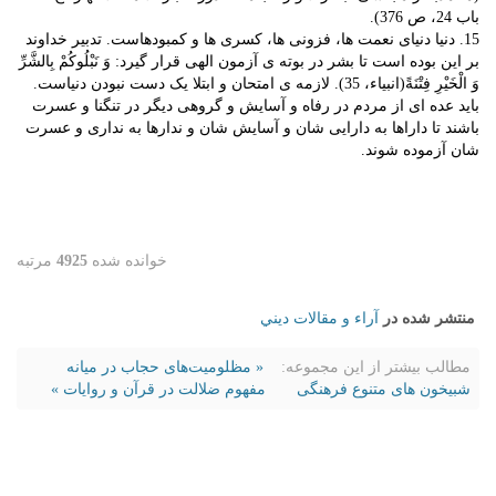
باب 24، ص 376).
15. دنیا دنیای نعمت ها، فزونی ها، کسری ها و کمبودهاست. تدبیر خداوند
بر این بوده است تا بشر در بوته ی آزمون الهی قرار گیرد: وَ نَبْلُوکُمْ بِالشَّرِّ
وَ الْخَیْرِ فِتْنَةً(انبیاء، 35). لازمه ی امتحان و ابتلا یک دست نبودن دنیاست.
باید عده ای از مردم در رفاه و آسایش و گروهی دیگر در تنگنا و عسرت
باشند تا داراها به دارایی شان و آسایش شان و ندارها به نداری و عسرت
شان آزموده شوند.
خوانده شده
4925
مرتبه
منتشر شده در
آراء و مقالات ديني
مطالب بیشتر از این مجموعه:
« مظلومیت‌های حجاب در میانه
شبیخون های متنوع فرهنگی
مفهوم ضلالت در قرآن و روایات »