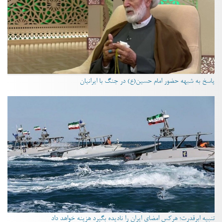
پاسخ به شبهه حضور امام حسین(ع) در جنگ با ایرانیان
تنبیه ابرقدرت؛ هرکس امضای ایران را نادیده بگیرد هزینه خواهد داد