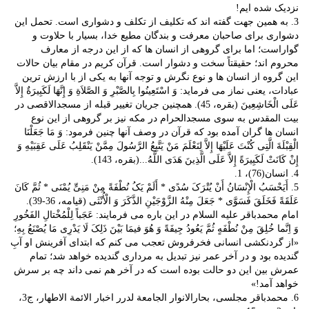
نزدیک شده ایم!
3. به همین جهت گفته اند که تکلیف از تکلف و دشواری است. تحمل این
دشواری برای صاحبان معرفت و بندگان مطیع خدا، بسیار با حلاوت و
گواراست؛ اما برای گروهی از انسان ها که از این درجه از معارف
محروم اند؛ حقیقتاً سخت و دشوار است. قرآن کریم در مقام بیان حالات
این گروه از انسان ها و نوع نگرش و توجه آنها به یکی از با ارزش ترین
عبادات، یعنی نماز می فرماید: وَ اسْتَعِینُوا بِالصَّبْرِ وَ الصَّلاَةِ وَ إِنَّهَا لَکَبِیرَةٌ إِلاَّ
عَلَى الْخَاشِعِینَ‌ (بقره، 45). همچنین جریان تغییر قبله از مسجدالاقصی در
بیت المقدس به سوی مسجدالحرام در مکه نیز بر گروهی از این نوع
انسان ها گران آمده بود که قرآن در وصف آنها چنین فرمود: وَ مَا جَعَلْنَا
الْقِبْلَةَ الَّتِی کُنْتَ عَلَیْهَا إِلاَّ لِنَعْلَمَ مَنْ یَتَّبِعُ الرَّسُولَ مِمَّنْ یَنْقَلِبُ عَلَى عَقِبَیْهِ وَ
إِنْ کَانَتْ لَکَبِیرَةً إِلاَّ عَلَى الَّذِینَ هَدَى اللَّهُ...(بقره، 143).
4. انسان(76)، 1.
5. أَیَحْسَبُ الْإِنْسَانُ أَنْ یُتْرَکَ سُدًى * أَلَمْ یَکُ نُطْفَةً مِنْ مَنِیٍّ یُمْنَى‌ * ثُمَّ کَانَ
عَلَقَةً فَخَلَقَ فَسَوَّى‌ * جَعَلَ مِنْهُ الزَّوْجَیْنِ الذَّکَرَ وَ الْأُنْثَى‌ (قیامه، 36-39).
امام محمدباقر علیه السلام در این باره می فرمایند: عَجَباً لِلْمُخْتالِ الفَخُورِ
وَ اِنَّما خُلِقَ مِنْ نُطْفَهٍ ثُمَّ یَعُودُ جِیفَةً وَ هُوَ فیمَا بَیْنَ ذَلِکَ لَا یَدْرِی مَا یُصْنَعُ بِهِ؛
«از گردنکشی انسانی فخرفروش تعجب می کنم که ابتدای آفرینش او آبِ
گندیده بود و در آخر عمر نیز تبدیل به مرداری گندیده خواهد شد؛ تمام
عمرش بین این دو حالت بوده است که در آخر هم نمی داند چه بر سرش
خواهد آمد!»
6. محمدباقر مجلسی، بحارالانوار الجامعة لدرر اخبار الائمة الاطهار، ج3،