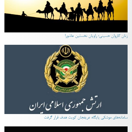
زنان کاروان حسینی؛ راویان نخستین عاشورا
سامانه‌های موشکی پایگاه عریفجان کویت هدف قرار گرفت