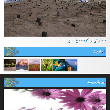
خاطراتی از کوچه باغ بقیع
احادیث
پر بازدیدها