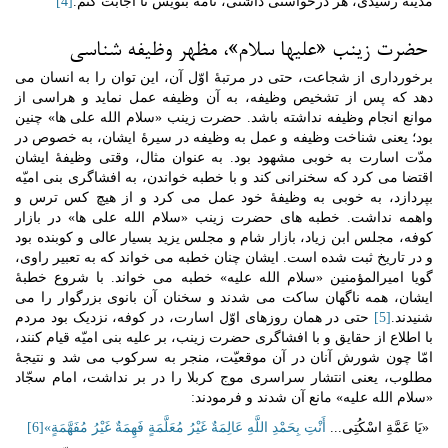
مدینه رسیدی، هر درخواستی داشتی، نامه بنویس تا اجابت کنم.
[4]
حضرت زینب «علیها سلام»، مظهر وظیفه شناسی
برخورداری از شجاعت، حتی در مرتبۀ اوّل آن، این توان را به انسان می
دهد که پس از تشخیص وظیفه، به آن وظیفه عمل نماید و هراسی از
موانع انجام وظیفه نداشته باشد. حضرت زینب «سلام الله علی ها» چنین
بود؛ یعنی شناخت وظیفه و عمل به وظیفه در سیرۀ ایشان، به خصوص در
مدّت اسارت به خوبی مشهود بود. به عنوان مثال، وقتی وظیفۀ ایشان
اقتضا می کرد که سخنرانی کند و با خطبه خواندن، به افشاگری بنی امیّه
بپردازد، به خوبی به وظیفۀ خود عمل می کرد و از هیچ کس ترس و
واهمه نداشت. خطبه های حضرت زینب «سلام الله علی ها» در بازار
کوفه، مجلس ابن زیاد، بازار شام و مجلس یزید بسیار عالی و کوبنده بود
و در تاریخ ثبت شده است. ایشان چنان خطبه می خواند که به تعبیر راوی،
گویا امیرالمؤمنین «سلام الله علیه» خطبه می خواند. با شروع خطبۀ
ایشان، همه ناگهان ساکت می شدند و سخنان آن بانوی بزرگوار را می
شنیدند.
[5]
حتی در همان روزهای اوّل اسارت، در کوفه، نزدیک بود مردم
با اطلاع از حقایق و با افشاگری حضرت زینب، بر علیه بنی امیّه قیام کنند،
امّا چون شورش آنان در آن موقعیّت، منجر به سرکوب می شد و نتیجۀ
مطلوب، یعنی انتشار سراسری موج کربلا را در بر نداشت، امام سجّاد
«سلام الله علیه» مانع آن شدند و فرمودند:
«یَا عَمَّةِ اسْکُتِی...
أَنْتِ بِحَمْدِ اللَّهِ عَالِمَةٌ غَیْرُ مُعَلَّمَةٍ فَهِمَةٌ غَیْرُ مُفَهَّمَةٍ»
[6]