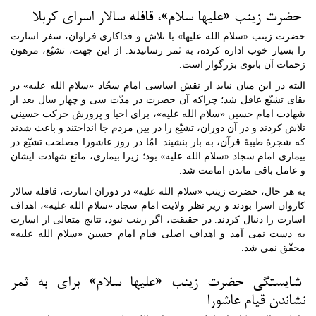
حضرت زینب «علیها سلام»، قافله سالار اسرای کربلا
حضرت زینب «سلام الله علیها» با تلاش و فداکاری فراوان، سفر اسارت
را بسیار خوب اداره کرده، به ثمر رسانیدند. از این جهت، تشیّع، مرهون
زحمات آن بانوی بزرگوار است.
البته در این میان نباید از نقش اساسی امام سجّاد «سلام الله علیه» در
بقای تشیّع غافل شد؛ چراکه آن حضرت در مدّت سی و چهار سال بعد از
شهادت امام حسین «سلام الله علیه»، برای احیا و پرورش حرکت حسینی
تلاش کردند و در آن دوران، تشیّع را در بین مردم جا انداختند و باعث شدند
که شجرۀ طیبۀ قرآن، به بار بنشیند. امّا در روز عاشورا مصلحت تشیّع در
بیماری امام سجاد «سلام الله علیه» بود؛ زیرا بیماری، مانع شهادت ایشان
و عامل باقی ماندن امامت شد.
به هر حال، حضرت زینب «سلام الله علیه» در دوران اسارت، قافله سالار
کاروان اسرا بودند و زیر نظر ولایت امام سجاد «سلام الله علیه»، اهداف
اسارت را دنبال کردند. در حقیقت، اگر زینب نبود، نتایج متعالی از اسارت
به دست نمی آمد و اهداف اصلی قیام امام حسین «سلام الله علیه»
محقّق نمی شد.
شایستگی حضرت زینب «علیها سلام» برای به ثمر
نشاندن قیام عاشورا