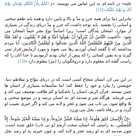
علیه» در نامه ای به ابن عباس می نویسند: «
وَ اعْلَمْ بِأَنَّ الدَّهْرَ یَوْمَانِ یَوْمٌ
لَکَ وَ یَوْمٌ عَلَیْکَ»
[12]
بنابراین دنیا برای همه جزر و مدّ و بالا و پایین دارد و همه باید طعم سختی
و آسانی را بچشند. باید توجه داشت که جزر و مدّ دریای زندگی در بسیاری
از موارد، امتحان بندگان است؛ زیرا اساساً نوع بشر حتماً امتحان می
شود: «أَحَسِبَ النَّاسُ أَنْ یُتْرَکُوا أَنْ یَقُولُوا آمَنَّا وَ هُمْ لا یُفْتَنُونَ، وَ لَقَدْ فَتَنَّا
الَّذینَ مِنْ قَبْلِهِمْ فَلَیَعْلَمَنَّ اللَّهُ الَّذینَ صَدَقُوا وَ لَیَعْلَمَنَّ الْکاذِبینَ، آیا مردم
پنداشتند که تا گفتند ایمان آوردیم رها می شوند و مورد آزمایش قرار نمی
گیرند و به یقین کسانی را که پیش از اینان بودند آزمودیم تا خدا آنان را که
راست گفته اند معلوم دارد و دروغگویان را [نیز] معلوم دارد »
[13]
در این می ان، انسان شجاع کسی است که در دریای موّاج و متلاطم دنیا،
خویشتن را نبازد و خود را حفظ کند؛ اما متأسفانه بسیاری از انسان ها
چنین نیستند. قرآن کریم، انسان را ناشکیبا و کم طاقت توصیف می کند و
می فرماید: هرگاه شر و صدمه ای به انسان برسد و در موضع سختی و
بلا واقع شود، بی تاب می شود و عجز و لابه می کند و اگر خیری نصیب او
گردد و در رفاه باشد، بخل می ورزد:
«إِنَّ الْإِنْسانَ خُلِقَ هَلُوعاً، إِذا مَسَّهُ الشَّرُّ جَزُوعاً، وَ إِذا مَسَّهُ الْخَیْرُ مَنُوعاً، إِلاَّ
الْمُصَلِّین، به راستی که انسان سخت آزمند [و بی تاب] خلق شده است،
چون صدمه ای به او رسد عجز و لابه کند، و چون خیری به او رسد بخل