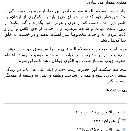
معنوی هموار می سازد.
امام حسین «سلام الله علیه» به خاطر دین خدا، از همه چیز خود، حتّی از
بچۀ شیرخوار خود گذشت، جوانان عزیز باید با الگوگیری از ایشان، به
خاطر دین خدا، دست کم از هوی و هوس خود بگذرند و گناه نکنند؛ از
دروغ، غیبت، تهمت و شایعه بپرهیزند و با اجتناب از حق النّاس و آزار و
اذیّت مردم، به واجبات مخصوصاً نماز اهمیّت بدهند و در خدمت به خلق
خدا کوشا باشند.
همه باید حضرت زینب «سلام الله علی ها» را سرمشق خود قرار دهند و
با رعایت تقوا و مداومت بر عبادت، به مقام عبودیت برسند. اهتمام
حضرت زینب به نماز شب، باید الگوی جوانان باشد تا موفق شوند.
شجاعت شگفت آور حضرت زینب «سلام الله علی ها» باید در زندگی
شیعیان جاری شود و همه در شناخت وظیفه و عمل به وظیفه از همدیگر
سبقت بگیرند.
پی نوشت ها
[1]
بحار الانوار، ج ۴۵، ص ۱۱۶
[2]
آل عمران / ۱۷۸
[3]
بحار الأنوار، ج ۴۵؛ ص۱۳۴