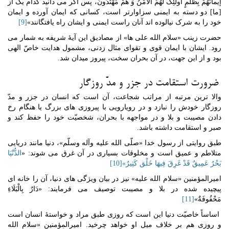
إیمانَهُمْ بِظُلْمٍ أُولئِکَ لَهُمُ الْأَمْنُ وَ هُمْ مُهْتَدُونَ، پس اگر می دانید کدام یک از
[ما] دو دسته به ایمنی سزاوارتر است، کسانی که ایمان آورده و ایمان
خود را به شرک نیالوده اند آنان راست ایمنی و ایشان راه یافتگانند»
[9]
حضرت زینب «سلام الله علی ها» از مصادیق این آیۀ شریفه به شمار می
رود. ایشان با ایمان قوی و تقوای مثال زدنی، مشمول هدایت خاصّ الهی
بود و از این جهت، در آن بحران سخت، پیروز میدان شد.
ضرورت استقامت در جزر و مدّ روزگار
والا ترین مرتبه از مراتب شجاعت، آن است که انسان در جزر و مدّ
روزگار خودش را نبازد و در رویارویی با پیروزی های بزرگ یا هنگام رخ
دادن مصیبت و بلا و در مواجهه با بحران، شخصیّت خود را حفظ کند و
صبر و استقامت داشته باشد.
طبق روایتی از رسول خدا «صلّی الله علیه وآله وسلّم»، دنیا مانند دریایی
متلاطم و عمیق است و مخلوقات بسیاری در آن غرق می شوند: «
الدُّنْیَا
بَحْرٌ عَمِیقٌ قَدْ غَرِقَ فِیهَا خَلْق کَثِیرٌ»
[10]
امیرالمؤمنین «سلام الله علیه» نیز در بیان ویژگی های دنیا، آن را خانه ای
پیچیده شده در بلا و مصیبت توصیف می فرمایند: «دَارٌ بِالْبَلَاءِ
مَحْفُوفَةٌ»
[11]
اساساً خاصیّت دنیا این است که روزی طبق مراد و خواستۀ انسان است
و روزی هم بر خلاف میل او خواهد چرخید. امیرالمؤمنین «سلام الله