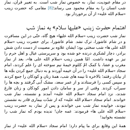
در مقام عبودیت، نماز، به خصوص نماز شب است. به تعبیر قرآن، نماز
شب انسان را به مقام محمود می رساند؛
[8]
مقامی که حضرت زینب
«سلام الله علیه» از آن برخوردار بود.
اهتمام حضرت زینب «علیها سلام» به نماز شب
نماز شب حضرت زینب «سلام الله علیها» هیچ گاه، حتّی در این مسافرت
و در شام عاشورا، ترک نشد. شام عاشورا، برای حضرت زینب «سلام
الله علی ها» شب سختی بود؛ ایشان علاوه بر مصیبت از دست دادن شش
برادر، دچار لشکری درنده خو شده بود و سرپرستی عیال و اهل حرم را
نیز بر عهده داشت. امّا همین زینب «سلام الله علی ها»، بعد از نماز
مغرب و عشا، با کمک امّ کلثوم خیمۀ نیم سوخته ای را علم کردند، امام
سجاد «سلام الله علیه» را در آن خیمه آوردند و به دنبال جمع کردن بچّه ها
از بیابان رفتند؛ بالاخره تا نیمه های شب، همۀ زنان و کودکان را جمع کردند
و سپس کسی را فرستادند و از عمر سعد، مشک آبی گرفتند و بچه ها را
سیراب کردند. وقتی از سر و سامان دادن امور کودکان و زنان فارغ
شدند، نزد امام سجاد «سلام الله علیه» آمدند و نشسته، نماز شب
خواندند. امام سجاد «سلام الله علیه» که از شدّت بیماری قادر به نشستن
نبودند، خوابیده نماز شب می خواندند و پس از نماز، به حضرت زینب
«سلام الله علی ها» فرمودند: عمه جان! ندیده بودم که نماز شب را
نشسته بخوانید!
همۀ این وقایع برای ما پیام دارد؛ امام سجاد «سلام الله علیه» از نماز