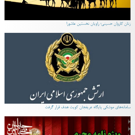
زنان کاروان حسینی؛ راویان نخستین عاشورا
سامانه‌های موشکی پایگاه عریفجان کویت هدف قرار گرفت