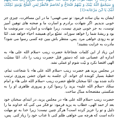
وَ سَیَجْمَعُ اللَّهُ بَیْنَکَ وَ بَیْنَهُمْ فَتُحَاجُّ وَ تُخَاصَمُ فَانْظُرْ لِمَنِ الْفَلْجُ یَوْمَئِذٍ ثَکِلَتْکَ
أُمُّکَ یَا ابْنَ مَرْجَانَة»
[1]
ایشان به بیان ساده فرمود: تو نمی فهمی! ما در این مسافرت، چیزی جز
خوبی ندیدیم. اگر شهادت برادرم و اسارت ما و صحنه های توهین آمیز
توست، به جز خوبی چیزی نیست، زیرا شهادت و اسارت، سرنوشت ما
بود و ریشۀ شما را خواهد سوزاند. تشیّع برای همیشه احیاء خواهد شد، امّا
تو به زودی خواهی مرد. پس، منتظر باش ببین چه کسی رسوا می شود؟
مادرت به عزایت بنشیند!
ابن زیاد از این کلمات شجاعانۀ حضرت زینب «سلام الله علی ها» به
اندازه ای عصبانی شد که دستور قتل حضرت زینب را داد، امّا مشیّت
الهی اقتضا نکرد و نیّت شوم او عملی نشد.
در مجلس یزید هم حضرت زینب «سلام الله علی ها» با شجاعت تمام،
خطبۀ بسیار کوبنده ای خواند. آن جلسه به عنوان جشن پیروزی ترتیب
داده شده بود، امّا سخنان قاطع حضرت زینب «سلام الله علی ها» و امام
سجّاد «سلام الله علیه» یزید را رسوا کرد و پیروزی ظاهری او را به
شکستی مفتضحانه مبدّل ساخت.
حضرت زینب «سلام الله علی ها» در مجلس یزید، در ابتدای سخنان خود
بعد از حمد الهی، خطاب به یزید فرمود: تو فکر می کنی که خداوند ما را
ذلیل و تو را عزیز کرده است؟ هرگز چنین نیست؛ زیرا خدا به تو مهلت
داده است که هرچه می خواهی ظلم کنی تا عذاب خود را زیاد کنی. پس،