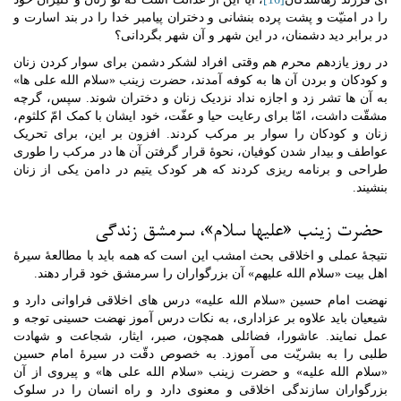
را در امنیّت و پشت پرده بنشانی و دختران پیامبر خدا را در بند اسارت و
در برابر دید دشمنان، در این شهر و آن شهر بگردانی؟
در روز یازدهم محرم هم وقتی افراد لشکر دشمن برای سوار کردن زنان
و کودکان و بردن آن ها به کوفه آمدند، حضرت زینب «سلام الله علی ها»
به آن ها تشر زد و اجازه نداد نزدیک زنان و دختران شوند. سپس، گرچه
مشقّت داشت، امّا برای رعایت حیا و عفّت، خود ایشان با کمک امّ کلثوم،
زنان و کودکان را سوار بر مرکب کردند. افزون بر این، برای تحریک
عواطف و بیدار شدن کوفیان، نحوۀ قرار گرفتن آن ها در مرکب را طوری
طراحی و برنامه ریزی کردند که هر کودک یتیم در دامن یکی از زنان
بنشیند.
حضرت زینب «علیها سلام»، سرمشق زندگی
نتیجۀ عملی و اخلاقی بحث امشب این است که همه باید با مطالعۀ سیرۀ
اهل بیت «سلام الله علیهم» آن بزرگواران را سرمشق خود قرار دهند.
نهضت امام حسین «سلام الله علیه» درس های اخلاقی فراوانی دارد و
شیعیان باید علاوه بر عزاداری، به نکات درس آموز نهضت حسینی توجه و
عمل نمایند. عاشورا، فضائلی همچون، صبر، ایثار، شجاعت و شهادت
طلبی را به بشریّت می آموزد. به خصوص دقّت در سیرۀ امام حسین
«سلام الله علیه» و حضرت زینب «سلام الله علی ها» و پیروی از آن
بزرگواران سازندگی اخلاقی و معنوی دارد و راه انسان را در سلوک