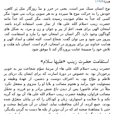
ورزد»
[14]
نوع انسان سبک سر است، یعنی در جزر و مدّ روزگار مثل پَر کاهی،
خودش را به حرکت موج ها سپرده و به هر سویی پرتاب می شود؛ مگر
کسی که جداً به مقام عبودیت رسیده باشد، مگر کسی که جداً مانند
حضرت زینب «سلام الله علی ها» از نماز شب استفاده کرده باشد.
امتحان الهی برای همه، اعمّ از پیر و جوان و زن و مرد، به شکل های
گوناگون وجود دارد. اگر انسان در امتحان خود را نبازد و استقامت کند،
پیروز می شود و می توان گفت: شجاع است. البته لطف و امداد الهی و
هدایت خداوند نیز برای پیروزی در امتحان، لازم است. انسان باید همّت و
تلاش خود را ضمیمۀ عنایت پروردگار کند تا موفق شود.
استقامت حضرت زینب «علیها سلام»
حضرت زینب «سلام الله علی ها» از مرتبۀ سوّم شجاعت نیز به خوبی
برخوردار بود. به خصوص در دورۀ اسارت که برای ایشان یک دریای پر
تلاطم و موّاج بود، به اعتراف دوست و دشمن، از عهدۀ وظیفه و
مسئولیت خود برآمد و هجوم مصائب و بلایا او را منزوی و منفعل نکرد.
مثلاً در شام عاشورا پس از دیدن داغ شش برادر و دو فرزند و تحمّل
مصائب فراوان، وظیفۀ حضرت زینب «سلام الله علی ها» آن بود که گریه
نکند و با صلابت و استواری، زنان و کودکان را که در بیابان متفرّق شده
بودند، جمع کرده، از آنان محافظت نماید. ایشان در آن شرایط سخت و
حتی با مشاهدۀ صحنه ای که در آن دوتن از بچّه ها دست به گردن یکدیگر،