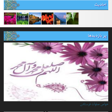
احادیث
پر بازدیدها
خواص صلوات فرستادن