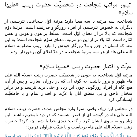
تبلور مراتب شجاعت در شخصیّت حضرت زینب «علیها
سلام»
شجاعت، سه مرتبه یا سه معنا دارد؛ مرتبۀ اوّل شجاعت، نترسیدن از
دیگران به خصوص نترسیدن از افراد زورگو و قدرتمند است. مرتبۀ دوّم
شجاعت که بالا تر از معنای اوّل است، تسلّط بر هوی و هوس و نفس
امّاره است. امّا بالا تر از این دو مرتبه، معنای سوّم شجاعت است؛ به این
معنا که انسان در جزر و مدّ روزگار خودش را نبازد. زینب مظلومه «سلام
الله علی ها» از هر سه مرتبۀ شجاعت، در حدّ اعلای آن برخوردار بودند.
عزّت و اقتدار حضرت زینب «علیها سلام»
مرتبه اوّل شجاعت، به خوبی در شخصیّت حضرت زینب «سلام الله علی
ها» ظهور و بروز داشت؛ به گونه ای که در دوران اسارت و پس از آن،
هیچ گاه از افراد زورگویی چون ابن زیاد و حتی یزید نترسید و در برابر
سخنان ناحق و بی منطق آنان با عزّت و اقتدار تمام و با قاطعیّت
ایستادگی کرد.
در مجلس ابن زیاد، وقتی اسرا وارد مجلس شدند، حضرت زینب «سلام
الله علی ها» در گوشه ای از قصر نشستند که در دید نامحرم نباشند. ابن
زیاد رو به سوی ایشان کرد و گفت: دیدی خدا با شما چه کرد؟ حضرت
زینب «سلام الله علی ها» برخاست و با شدّت فراوان فرمود:
«
مَا رَأَیْتُ إِلَّا جَمِیلًا هَؤُلَاءِ قَوْمٌ کَتَبَ اللَّهُ عَلَیْهِمُ الْقَتْلَ فَبَرَزُوا إِلَی مَضَاجِعِهِمْ