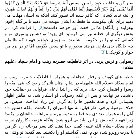
صبر کن و عاقبت خود را ببین. سپس آیۀ شریفۀ «وَ لا یَحْسَبَنَّ الَّذینَ کَفَرُوا
أَنَّما نُمْلی لَهُمْ خَیْرٌ لِأَنْفُسِهِمْ إِنَّما نُمْلی لَهُمْ لِیَزْدادُوا إِثْماً وَ لَهُمْ عَذابٌ مُهینٌ،
و البته نباید کسانی که کافر شده اند تصور کنند اینکه به ایشان مهلت می
دهیم برای آنان نیکوست ما فقط به ایشان مهلت می دهیم تا بر گناه [خود]
بیفزایند و [آنگاه] عذابی خفت آور خواهند داشت»
[2]
را قرائت کرد. در
بخش دیگری از خطبه نیز می فرماید: ای یزید! تو دشمن پیامبری. تو و
کسانی که تو را بر حکومت نشاندند، به زودی خواهید فهمید که ظالمان
چه جایگاه بدی دارند. هرچند مجبورم با تو سخن بگویم، امّا تو در نزد من
خوار و کوچکی!
[3]
رسوایی و ترس یزید، در اثر قاطعیّت حضرت زینب و امام سجاد «علیهم
سلام»
خطبه های کوبنده و رفتار شجاعانه و همراه با قاطعیّت حضرت زینب و
امام سجّاد «سلام الله علیهما» در شام، چنان تأثیرگذار بود که بنی امیّه را
رسوا و افتضاح کرد. حتی یزید که در ابتدا ادعای فراوانی در حقانیّت خود
داشت، در نهایت و پس از آنکه رسوایی او آشکار شد، به ظاهر اظهار
پشیمانی کرد و همۀ تقصیر ها را به گردن ابن زیاد انداخت. سپس، بر
خلاف توصیۀ برخی اطرافیان، نه تنها اسیران را نکشت، بلکه دستور داد
آنان را به همراه تعدادی محافظ به مدینه ببرند و مراعات حالشان را بکنند؛
زیرا فهمید که بیش از این نباید بی آبرو شود. هنگام عزیمت کاروان نیز به
امام سجّاد «سلام الله علیه» گفت: خدا لعنت کند پسر مرجانه را، اگر من
با پدرت روبرو شده بودم، نمی گذاشتم او را بکشند. بعد گفت: تو وقتی به