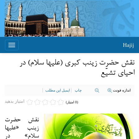
Hajij
Toggle
igation
نقش حضرت زینب کبری (علیها سلام) در
احیای تشیّع
اندازه فونت
چاپ
ایمیل این مطلب
امتیاز بدهید
(0 امتیاز)
نقش حضرت
زینب «علیها
سلام» در