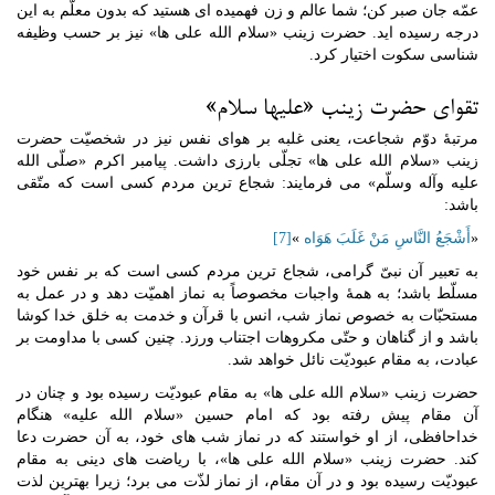
عمّه جان صبر کن؛ شما عالم و زن فهمیده ای هستید که بدون معلّم به این
درجه رسیده اید. حضرت زینب «سلام الله علی ها» نیز بر حسب وظیفه
شناسی سکوت اختیار کرد.
تقوای حضرت زینب «علیها سلام»
مرتبۀ دوّم شجاعت، یعنی غلبه بر هوای نفس نیز در شخصیّت حضرت
زینب «سلام الله علی ها» تجلّی بارزی داشت. پیامبر اکرم «صلّی الله
علیه وآله وسلّم» می فرمایند: شجاع ترین مردم کسی است که متّقی
باشد:
«
أَشْجَعُ النَّاسِ مَنْ غَلَبَ هَوَاه
»
[7]
به تعبیر آن نبیّ گرامی، شجاع ترین مردم کسی است که بر نفس خود
مسلّط باشد؛ به همۀ واجبات مخصوصاً به نماز اهمیّت دهد و در عمل به
مستحبّات به خصوص نماز شب، انس با قرآن و خدمت به خلق خدا کوشا
باشد و از گناهان و حتّی مکروهات اجتناب ورزد. چنین کسی با مداومت بر
عبادت، به مقام عبودیّت نائل خواهد شد.
حضرت زینب «سلام الله علی ها» به مقام عبودیّت رسیده بود و چنان در
آن مقام پیش رفته بود که امام حسین «سلام الله علیه» هنگام
خداحافظی، از او خواستند که در نماز شب های خود، به آن حضرت دعا
کند. حضرت زینب «سلام الله علی ها»، با ریاضت های دینی به مقام
عبودیّت رسیده بود و در آن مقام، از نماز لذّت می برد؛ زیرا بهترین لذت