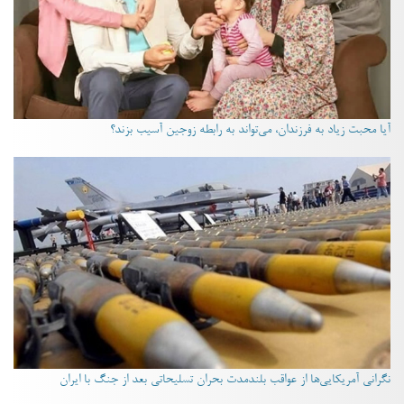
آیا محبت زیاد به فرزندان، می‌تواند به رابطه زوجین آسیب بزند؟
نگرانی آمریکایی‌ها از عواقب بلندمدت بحران تسلیحاتی بعد از جنگ با ایران