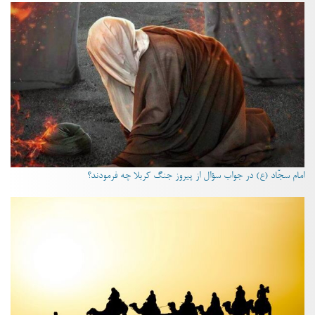
امام سجّاد (ع) در جواب سؤال از پیروز جنگ کربلا چه فرمودند؟