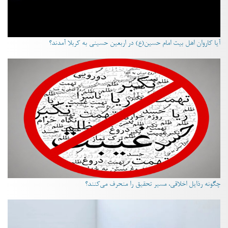
آیا کاروان اهل بیت امام حسین(ع) در اربعین حسینی به کربلا آمدند؟
چگونه رذایل اخلاقی، مسیر تحقیق را منحرف می‌کنند؟