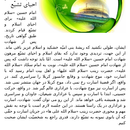
احیای تشیّع
امام حسین «سلام
الله علیه» برای
احیای اسلام و
تشیّع قیام کردند.
طبق گواهی تاریخ،
پس از شهادت
ایشان، طولی نکشید که ریشۀ بنی امیّه خشکید و اسلام عزیز باقی ماند.
از این جهت، تردیدی وجود ندارد که بقای اسلام و احیای تشیّع مرهون
شهادت امام حسین «سلام الله علیه» است. امّا باید توجه داشت که پس
از شهادت امام حسین «سلام الله علیه»، نوبت به امام سجّاد «سلام الله
علیه»، حضرت زینب «سلام الله علیها» و اهل بیت امام رسید که با
اسارت خود، موج شهادت و وقایع جانسوز کربلا را سراسری کنند. در
واقع، اگر قضیۀ اسارت رخ نمی داد، موج کربلا در جهان منتشر نمی شد.
پس از اسارت نیز موج شهادت، با عزاداری عالم گیر شد. در واقع، حرکت
حسینی، ابتدا با اسارت و سپس با عزاداری شیعیان، جاودان و سراسری
شد و همیشه باقی خواهد ماند. از این رو می توان گفت: شهادت، اسارت
و عزاداری در یک راستا هستند. در این جلسه لازم است با توجه به نقش
مهم و محوری حضرت زینب «سلام الله علی ها» در جریان اسارت و حقّی
که آن بانوی نمونه به تشیّع دارند، قدری راجع به شخصیّت ایشان صحبت
کنیم.