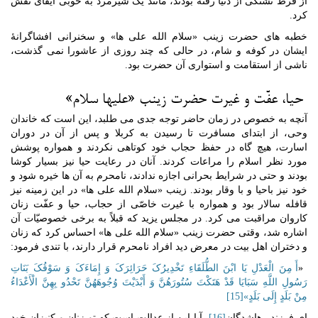
از فرط تشنگی از دنیا رفته بودند، مانند یک شیرمرد به خوبی ایفای نقش
کرد.
خطبه های حضرت زینب «سلام الله علی ها» و سخنرانی افشاگرانۀ
ایشان در کوفه و شام، در حالی که چند روزی از عاشورا نمی گذشت،
ناشی از استقامت و استواری آن حضرت بود.
حیا، عفّت و غیرت حضرت زینب «علیها سلام»
آنچه به خصوص در زمان حاضر توجه جدی می طلبد، این است که خاندان
وحی، از ابتدای مسافرت تا رسیدن به کربلا و پس از آن در دوران
اسارت، هیچ گاه در حفظ حجاب خود کوتاهی نکردند و همواره پوشش
مورد نظر اسلام را مراعات کردند. آنان در رعایت حیا نیز بسیار کوشا
بودند و حتی در شرایط بحرانی اجازه ندادند، نامحرم به آن ها خیره شود و
خود نیز باحیا و با وقار بودند. زینب «سلام الله علی ها» در این زمینه نیز
قافله سالار بود و همواره با غیرت خاصّی از حجاب، حیا و عفّت زنان
کاروان مراقبت می کرد. در مجلس یزید که قبلاً به برخی خصوصیّات آن
اشاره شد، وقتی حضرت زینب «سلام الله علی ها» احساس کرد که زنان
و دختران اهل بیت در معرض دید افراد نامحرم قرار دارند، با تندی فرمود:
«
أَ مِنَ الْعَدْلِ یَا ابْنَ الطُّلَقَاءِ تَخْدِیرُکَ حَرَائِرَکَ وَ إِمَاءَکَ وَ سَوْقُکَ بَنَاتِ
رَسُولِ اللَّهِ سَبَایَا قَدْ هَتَکْتَ سُتُورَهُنَّ وَ أَبْدَیْتَ وُجُوهَهُنَّ تَحْدُو بِهِنَّ الْأَعْدَاءُ
مِنْ بَلَدٍ إِلَی بَلَدٍ»
[15]
ای فرزند رهاشدگان
[16]
، آیا این از عدالت است که تو زنان و کنیزان خود