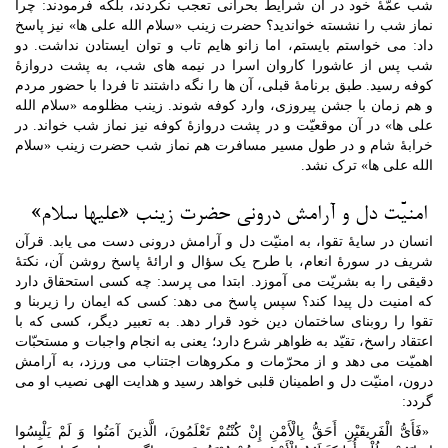
شب عمّۀ خود در آن شرایط بحرانی تعجب نکردند، بلکه فرمودند: چرا
نماز شب را نشسته خواندید؟ حضرت زینب «سلام الله علی ها» نیز پاسخ
داد: می خواستم بایستم، اما زانو هایم تاب و توان ایستادن نداشت. دو
شب پس از عاشورا کاروان اسرا در نیمه های شب، به پشت دروازۀ
کوفه رسید. طبق برنامۀ قبلی، آن ها را نگه داشتند تا فردا با حضور مردم
و هم زمان با جشن پیروزی، وارد کوفه شوند. زینب مظلومه «سلام الله
علی ها» در آن موقعیّت و در پشت دروازۀ کوفه نیز نماز شب خواند. در
خرابۀ شام و در طول مسیر مسافرت هم نماز شب حضرت زینب «سلام
الله علی ها» ترک نشد.
امنیّت دل و آرامش درونی حضرت زینب «علیها سلام»
انسان در سایۀ تقوا، به امنیّت دل و آرامش درونی دست می یابد. قرآن
شریف در سورۀ انعام، با طرح یک سؤال و ارائۀ پاسخ روشن آن، نکتۀ
دقیقی را به بشریّت می آموزد. ابتدا می پرسد: چه کسی استحقاق دارد
که امنیت دل پیدا کند؟ سپس پاسخ می دهد: کسی که ایمان را زیربنا و
تقوا را روبنای ساختمان دین خود قرار دهد. به تعبیر دیگر، کسی که با
اعتقاد راسخ، تقیّد به ظواهر شرع دارد؛ یعنی به انجام واجبات و مستحبّات
اهمیّت می دهد و از محرّمات و مکروهات اجتناب می ورزد، به آرامش
درون، امنیّت دل و اطمینان قلبی خواهد رسید و هدایت الهی نصیب او می
گردد:
«فَأَیُّ الْفَریقَیْنِ أَحَقُّ بِالْأَمْنِ إِنْ کُنْتُمْ تَعْلَمُونَ، الَّذینَ آمَنُوا وَ لَمْ یَلْبِسُوا