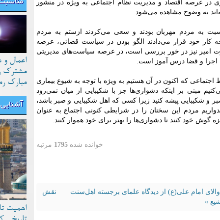
مناسبت 
ی در عرصه اقتصاد و مدیریت نظام اجتماعی به ویژه در منشور
اند به وضوح مشاهده می‌شود.
ت به مردم مهربان بودند و سعی می‌کردند ازستم به مردم
حه کار خود قرار می‌دادند الگو بودن در سیاست قضائی، عرصه
ت امیر نیز در خور بررسی است، در عرصه سیاست‌های مدیریتی
اعمال و 
اجرا و قضا درس آموز است.
مشترک رو
جتماعی که اکنون در آن هستیم به ویژه با توجه به شیوع بیماری
مبارک رم
یم مبنی بر اینکه دشواری‌ها جز با شکیبایی از میان نمی‌رود
بر و شکیبایی پیشه کنید زیرا کسی که اهل شکیبایی و صبر باشد،
آشنایی ب
اریم مردم این سخنان را در شرایطی کنونی اجتماع به عنوان
ه گوش خود کنند تا دشواری‌ها را بهتر برای خود هموار کنند.
خوانده شده
1795
مرتبه
والای امام علی(ع) از دیدگاه علمای برجسته اهل‌سنت
نقش
یع »
اهمیت تا
تاریخی ک