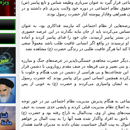
اعی قرار گیرد به عنوان سربازی وظیفه شناس و تابع پیامبر (ص)
حقوق نظام اجتماعی در دوره خود ولایت پذیری تام داشتند و در
 همراهی وفادار پیوسته کنار حضرت رسول بودند.
‌هایی از نظام اجتماعی که نیازمند فداکاری بود، به عنوان
ساس می‌کردند باید از جان مایه بگذارند در این عرصه حضوری
در بستر پیامبر آرمیدند، جان خود را فدای پیامبر کردند و آماده
او ترسیدند در واقع اگر انسانی عافیت طلب باشد معمولاً سعی
رها کند اما هرگز عافیت طلبی در زندگی حضرت (ع) مشاهده نشد.
ی دیگر حضرت مجاهدی خستگی‌ناپذیر در عرصه‌های جنگ و مبارزه
د و بنی نضیر و بنی قریظه در صف مقدم رویارویی با دشمن قرار
مه این شجاعت‌ها و بی هراسی از دشمن در شب هنگام و خلوت با
‌کردند همچنین انسانی امین برای پیامبر بودند که حضرت رسول
 به ایشان واسپاری می‌کردند و حضرت (ع) به خوبی از پس
ماعی به هنگام پذیرش مدیریت نظام اجتماعی نیز در خور توجه
به اصلاح نظام مدیریت قبلی کردند و پایشی جدی نسبت به حیف
میت‌های پیش از وی، بیت‌المال به تاراج رفته بود و حضرت (ع)
احق به افراد واگذار شده همه آنها را به بیت المال بر خواهم
ن اموال به بیت المال حساسیت نشان دادند به مدیران فاسد هشدار