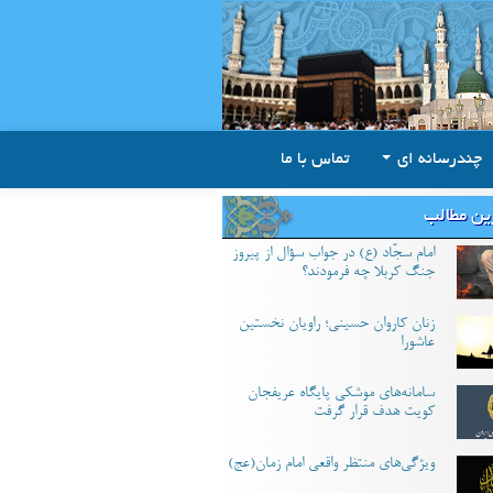
چندرسانه ای
تماس با ما
ین مطالب
امام سجّاد (ع) در جواب سؤال از پیروز
جنگ کربلا چه فرمودند؟
زنان کاروان حسینی؛ راویان نخستین
عاشورا
سامانه‌های موشکی پایگاه عریفجان
کویت هدف قرار گرفت
ویژگی‌های منتظر واقعی امام زمان(عج)