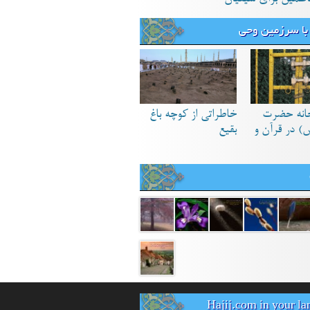
با سرزمین وحی
انه حضرت
خاطراتی از کوچه باغ
) در قرآن و
بقیع
Hajij.com in your l