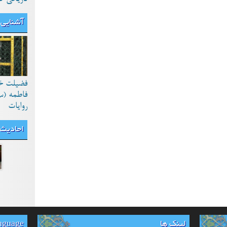
آشنایی 
فضیلت خ
فاطمه (س
روایات
احادیث
لینک ها
anguage