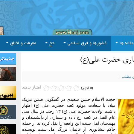
مقاله ها
کشورها و فرق اسلامی
حج
معرفت و اخلاق
مداری حضرت علی(ع)
جدیدتر
ین مطلب
امتیاز بدهید
(0 امتیاز)
حجت الاسلام حسن سعیدی در گفتگویی ضمن تبریک
میلاد با سعادت مولود کعبه حضرت علی (ع) اظهار
داشت: ولادت حضرت علی (ع) ۱۳ رجب در سال سی
عام الفیل در کعبه رخ داده و بسیاری از دانشمندان و
مهندسان اهل سنت این واقعه را نقل کرده‌اند از جمله
حاکم نیشابوری از عالمان بزرگ اهل سنت نویسنده