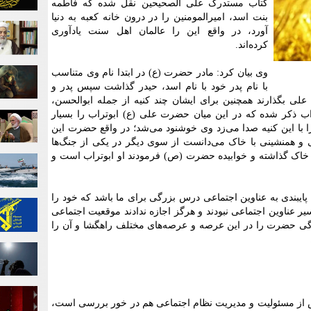
کتاب مستدرک علی الصحیحین نقل شده که فاطمه
بنت اسد، امیرالمومنین را در درون خانه کعبه به دنیا
آورد، در واقع این را عالمان اهل سنت یادآوری
کرده‌اند.
وی بیان کرد: مادر حضرت (ع) در ابتدا نام وی متناسب
با نام پدر خود با نام اسد، حیدر گذاشت سپس پدر و
ا علی بگذارند همچنین برای ایشان چند کنیه از جمله ابوالحسن،
تراب ذکر شده که در این میان حضرت علی (ع) ابوتراب را بسیار
ا این کنیه صدا می‌زد وی خوشنود می‌شد؛ در واقع حضرت این
ی و همنشینی با خاک می‌دانست از سوی دیگر در یکی از جنگ‌ها
خاک گذاشته و خوابیده حضرت (ص) فرمودند او ابوتراب است و
م پایبندی به عناوین اجتماعی درس بزرگی برای ما باشد که خود را
یر عناوین اجتماعی نبودند و هرگز اجازه ندادند موقعیت اجتماعی
ندگی حضرت را در این عرصه و عرصه‌های مختلف راهگشا و آن را
 از مسئولیت و مدیریت نظام اجتماعی هم در خور بررسی است،