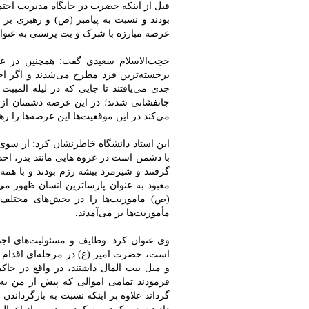
قبل از اینکه حضرت در جایگاه مدیریت اجتم
بودند و نسبت به پیامبر (ص) و رهبری بر 
عرصه مبارزه با شرک و بت پرستی به عنوان
حجت‌الاسلام سعیدی گفت: همچنین در عرصه
برجسته‌ترین فرد مطرح می‌شدند و اگر اح
جدی می‌یافتند تا جایی که در لیله المبیت 
جانفشانی شدند؛ در این عرصه دشمنان از 
می‌کند در این موقعیت‌ها این عرصه‌ها را 
این استاد دانشگاه خاطرنشان کرد: از سو
با دشمن است در غزوه هایی مانند بدر، اح
گرفتند و شیرمرد بیشه رزم بودند و با ه
معبود به عنوان پارساترین انسان ظهور می
(ص) ماموریت‌ها را در بخش‌های مختلف
مأموریت‌ها بر می‌آمدند.
وی عنوان کرد: وظایف و مسئولیت‌های اجت
است، حضرت امیر (ع) در مرحله‌ای اقدام 
و میل بیت المال داشتند، در واقع در حاک
فرمودند تمامی اموالی که پیش از من به ن
گرداند علاوه بر اینکه نسبت به بازگرداند