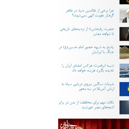
چرا برخی از ظالمین دنیا، در ظاهر
گرفتار عقوبت الهی نمی‌شوند؟
حضرت رقیه(س)؛ از تردیدهای تاریخی
تا شواهد معتبر
پاسخ به شبهه حضور امام حسین(ع) در
جنگ با ایرانیان
تنبیه ابرقدرت؛ هرکس امضای ایران را
نادیده بگیرد هزینه خواهد داد
ضربات سنگین نیروی دریایی سپاه به
ارتش آمریکا در سه محور
نکات مهم برای محافظت از بدن در برابر
اشعه‌های مضر خورشید