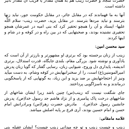
حضرت سجاد و حضرت زینب هم به همان مقدار یا قریب آن مقدار تأثیر
داشته است.
آنها به ما فهماندند که در مقابل جائر، در مقابل حکومت جور، نباید زنها
بترسند و نباید مردها بترسند. در مقابل یزید، حضرت زینب- سلام اللَّه
علیها- ایستاد و آن را همچو تحقیر کرد که بنی امیه در عمرشان همچو
تحقیری نشنیده بودند، و صحبتهایی که در بین راه و در کوفه و در شام و
اینها کردند.
سید محسن امین:
زینب از زنان برجسته بود که برتری او مشهورتر و بارزتر از آن است که
یادآوری و نوشته شود. بزرگی مقام، بلندی جایگاه، قدرت استدلال، برتری
اندیشه، پایداری دل وروح، شیوایی زبان، رسایی گفتار که گویا زبان پدرش
امیرالمومنین(ع) است، را از سخنرانیهایش در کوفه وشام، به دست می­آید
ونیز از احتجاجهایش بر ضد یزید و ابن زیاد، به گونه­ایی که از پاسخگویی
درماندند و به ناسزاگویی پرداختند.
جای شگفت نیست که زینب(س) چنین باشد زیرا ایشان شاخه­ای از
شاخه­های درخت پاک پیامبری و از نژاد هاشم جد رسول خدا(ص)، پدرش
جانشین رسول خدا(ص)، مادرش حضرت زهرا(س) وبرادرانش امام
حسن و امام حسین بودند، آری فرع بر پایه اصلش می­باشد.
علامه مامقانی:
زینب و چیست زینب و تو چه می­دانی زینب چیست؟ ایشان عقیله بنی