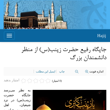
Hajij
Toggle
igation
جایگاه رفیع حضرت زینب(س) از منظر
دانشمندان بزرگ
اندازه فونت
چاپ
ایمیل این مطلب
امتیاز بدهید
(0 امتیاز)
به نظر می‌رسد
جایگاه حضرت
زینب(س) در نزد
شیعیان، اهل
سنت، مسیحیان و