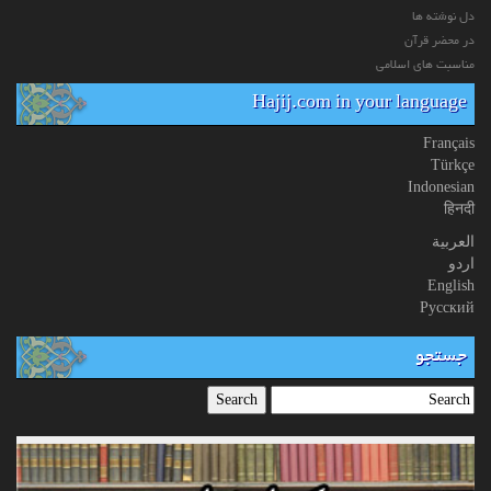
دل نوشته ها
در محضر قرآن
مناسبت های اسلامی
Hajij.com in your language
Français
Türkçe
Indonesian
हिनदी
العربیة
اردو
English
Русский
جستجو