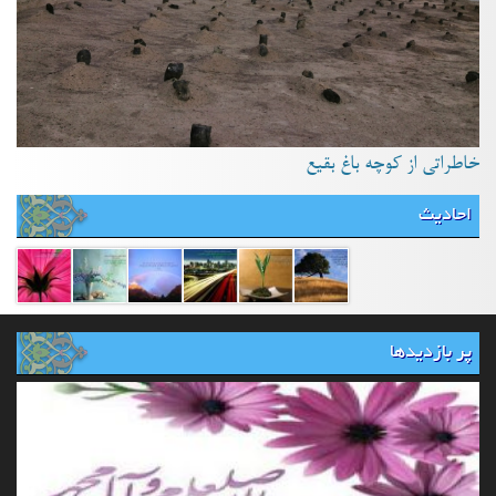
خاطراتی از کوچه باغ بقیع
احادیث
پر بازدیدها