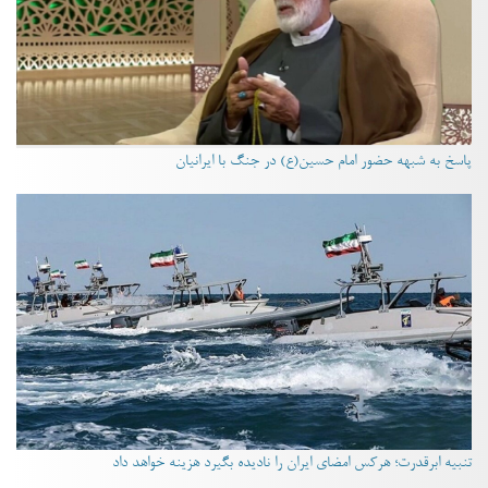
پاسخ به شبهه حضور امام حسین(ع) در جنگ با ایرانیان
تنبیه ابرقدرت؛ هرکس امضای ایران را نادیده بگیرد هزینه خواهد داد