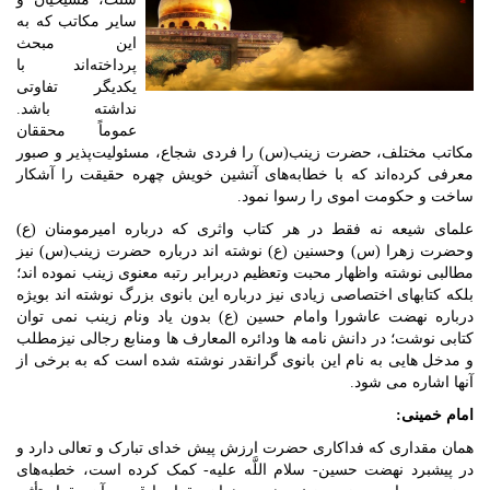
سایر مکاتب که به
این مبحث
پرداخته‌اند با
یکدیگر تفاوتی
نداشته باشد.
عموماً محققان
مکاتب مختلف، حضرت زینب(س) را فردی شجاع، مسئولیت‌پذیر و صبور
معرفی کرده‌اند که با خطابه‌های آتشین خویش چهره حقیقت را آشکار
ساخت و حکومت اموی را رسوا نمود.
علمای شیعه نه فقط در هر کتاب واثری که درباره امیرمومنان (ع)
وحضرت زهرا (س) وحسنین (ع) نوشته اند درباره حضرت زینب(س) نیز
مطالبی نوشته واظهار محبت وتعظیم دربرابر رتبه معنوی زینب نموده اند؛
بلکه کتابهای اختصاصی زیادی نیز درباره این بانوی بزرگ نوشته اند بویژه
درباره نهضت عاشورا وامام حسین (ع) بدون یاد ونام زینب نمی توان
کتابی نوشت؛ در دانش نامه ها ودائره المعارف ها ومنابع رجالی نیزمطلب
و مدخل هایی به نام این بانوی گرانقدر نوشته شده است که به برخی از
آنها اشاره می شود.
امام خمینی:
همان مقداری که فداکاری حضرت ارزش پیش خدای تبارک و تعالی دارد و
در پیشبرد نهضت حسین- سلام اللَّه علیه- کمک کرده است، خطبه‌های