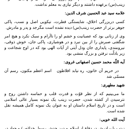
زینب(س) برعهده داشتند و دیگر نیازی به معلم نداشت.
علامه سید عبد الحسین شرف الدین:
کسی دربزرگی اخلاق، شایستگی فطرت، نیکویی اصل و نسب، پاکی
جوهر برتر از حضرت زینب(س) دیده نشده است مگرجد و پدر و مادرش.
وی از زنانی بود که عصبانیت و خشم او را ناآرام و سبک نکرد و هیچ امر
شگفتی صبرش را از بین نبرد و در هوشیاری، پاکی جان، خوش ذوقی،
نیرومندی، پایداری جان ودل آیتی از آیات الهی بود که در اوج شجاعت و
زیر باذلّت نرفتن و بزرگ منشی بود.
آیه اللّه محمد حسین اصفهانی غروی:
در حریم آن خاتون، ره نیابد افلاطون اسم اعظم مکنون، رسم آن
مسمّی شد
شهید مطهری:
ما می‌بینیم که از نظر قوّت و قدرت قلب و حماسه داشتن روح و
نترسیدن از کشته شدن، حضرت زینب یک نمونه بسیار عالی اسلامی
است و در تاریخ اسلام داستان او به عنوان یک نمونه کامل همیشه نقل
شده است.
آیت الله خویی:
زینب با برادرش در دفاع از اسلام و دین جدش رسول خدا(ص) و جهاد در