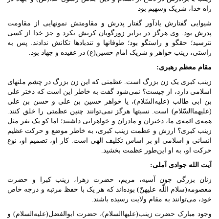
راه خدا، شریک وسهیم بود
شیوایی گفتارش یادآور گفتار پدرش و مقاومتش نمونه­ایی از مقاومت
پدرش بود. وی هرگز در برابر زورگویان کرنش نکرد و جز خدا از کسی
نترسید؛ حقگو و راستگو بود؛ طوفانها و تندبادها تکانش ندادند. پس به
راستی، زینب خواهر و شریک امام حسین(ع) در عقیده و جهاد بود.
مقام معظم رهبری:
زینب کبری یک زن بزرگ است. عظمتی که این زن بزرگ در چشم ملتهای
اسلامی دارد، از چیست؟ نمی‌شود گفت به خاطر این است که دختر علی
بن ابی طالب (علیه‌السّلام)، یا خواهر حسین بن علی و حسن بن علی
(علیهماالسّلام) است. نسبتها هرگز نمی‌توانند چنین عظمتی را خلق کنند.
همه‌ی ائمه‌ی ما، دختران و مادران و خواهرانی داشتند؛ اما کو یک نفر مثل
زینب کبری؟ ارزش و عظمت زینب کبری، به خاطر موضع و حرکت عظیم
انسانی و اسلامی او بر اساس تکلیف الهی است. کار او، تصمیم او، نوع
حرکت او، به او این‌طور عظمت بخشید.
آیت الله جوادی آملی:
زنان بزرگی چون آسیه، مریم، حضرت زهرا، زینب کبرا و حضرت
معصومه(سلام اللّه علیهنّ) بوده‌اند که هر یک با حفظ مرتبه و درجه خاص
خود، می‌توانند به مقام ولایت رسیده باشند.
وجود مبارک حضرت زینب(علیهاالسلام)، حضرت ابوالفضل(علیه‌السلام) و