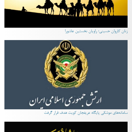
زنان کاروان حسینی؛ راویان نخستین عاشورا
سامانه‌های موشکی پایگاه عریفجان کویت هدف قرار گرفت