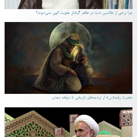
چرا برخی از ظالمین دنیا، در ظاهر گرفتار عقوبت الهی نمی‌شوند؟
حضرت رقیه(س)؛ از تردیدهای تاریخی تا شواهد معتبر