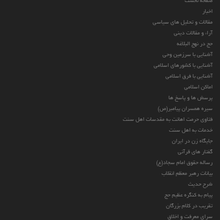
صفحه نخست
اخبار
مقالات و تحلیل های سیاسی
آراء و مقالات دینی
حج در نهج البلاغه
آشنایی با سرزمین وحی
آشنایی با کشورهای اسلامی
آشنایی با فرق اسلامی
اماکن اسلامی
پرسش ها و پاسخ ها
سیره همسران پیامبر(ص)
فتاوی حرمت اهانت به مقدسات اهل سنت
خدمات به اهل سنت
جایگاه زن در ایران
گفتار های قرآنی
رساله حقوق امام سجاد(ع)
بیانات رهبر معظم انقلاب
شرح حدیث
پیام به کنگره عظیم حج
تقریب در کلام بزرگان
سرای معرفت و اخلاق