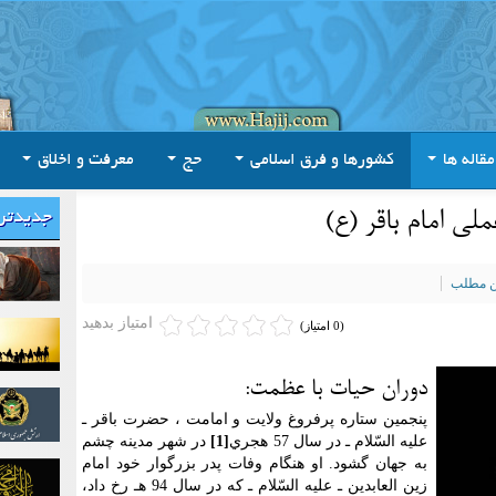
مقاله ها
کشورها و فرق اسلامی
حج
معرفت و اخلاق
لی امام باقر (ع)
جدیدتر
ین مطلب
امتیاز بدهید
(0 امتیاز)
دوران حیات با عظمت:
پنجمين ستاره پرفروغ ولايت و امامت ، حضرت باقر ـ
عليه السّلام ـ در سال 57 هجري
[1]
در شهر مدينه چشم
به جهان گشود. او هنگام وفات پدر بزرگوار خود امام
زين العابدين ـ عليه السّلام ـ كه در سال 94 هـ رخ داد،