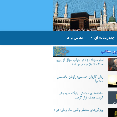
چندرسانه ای
تماس با ما
ین مطالب
امام سجّاد (ع) در جواب سؤال از پیروز
جنگ کربلا چه فرمودند؟
زنان کاروان حسینی؛ راویان نخستین
عاشورا
سامانه‌های موشکی پایگاه عریفجان
کویت هدف قرار گرفت
ویژگی‌های منتظر واقعی امام زمان(عج)