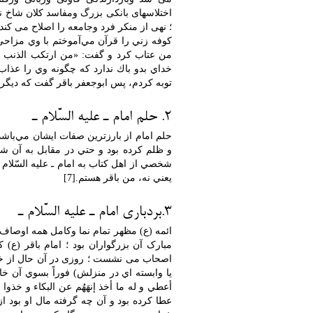
اختلاسهای بانکی بزرگ ومفاسد کلان شاخ ن
؛ نهی از منکر فرد وجامعه را اصلاح می کند 
كوفه زني را قرآن مي‌آموختم با وي مزاحي 
من عتاب كرد و گفت: «من ارتكب الذنب في 
خداي بدو باك ندارد كه چگونه وي را عذا
توبه كردم، پس ابوجعفر باقر گفت كه ديگر 
2. حلم امام ـ عليه السّلام ـ
حلم امام از بارزترين صفات ايشان مي‌باشد
و ظلم كرده بود و حتي در مقابل به آن ش
شخصي از اهل كتاب به امام ـ عليه السّلام ـ
يعني نه، من باقر هستم.[7]
3.بردباری امام ـ عليه السّلام ـ
ائمه (ع) مظهر تمام نما وکامل همه اوصاف 
مبارک آن بزرگواران بود ؛ امام باقر (ع) 
اصحاب می نشست ؛ روزی در آن حال از خان
يا وابسته اي در منزلش) فوراً بسوي آن خا
أعطي و له ما أخذ إنهَهُم عن البكاء و خذوا
عطا کرده بود و آن چه گرفته مال او بود از