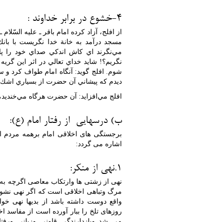
4-خشوع در برابر خداوند :
از افلج، آزاد كرده امام باقر ـ عليه السّل
مسجد درآمد به خانة خدا نگريست با بان
مي‌نگرند اي كاش اندكي صداي خود را پايي
نگريم؟! شايد خداي تعالي در اثر اين گريه
شوم. افلج گويد: آنگاه امام طواف كرد و
ديدم كه پيشاني آن حضرت از بسياري اشك
افلج مي‌افزايد: آن حضرت هرگاه مي‌خنديد، 
ب) درسهایی از رفتار امام (ع):
برجستگی های اخلاقی امام برهمه مردم از 
اشاره می گردد:
1.نهی از منکر:
نهی از زشتی ها وارتکاب معاصی اگرچه به ظ
مرگ وتباهی اخلاقی است که اگر نهی نشود 
واقع دوست داشته باشد از بدیها نهی خوا
روزهای تلخ را ببار آورده است از مفاسد ا
می شد وبازدارندگی قاونی وزبانی ورف