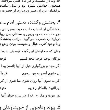
خداوند در مصيبت و هر گاه کسي مراجعه م
همچون اجدادش شهره بود و بديل نداشت 
درفقدان عزیزان صبر وبردباری از حضرت بی
4. بخشش وگشاده دستی امام ـ عليه السّلام ـ
بخشندگی از اسباب جلب محبت ومهربانی وراف
دروصف محبت ومهرورزی سخنان بس زیبا دار
دربارة آن حضرت مي‌گويد: مراتب بخشندگي
و با وجود كثرت عيال و متوسط بودن وضع ز
چنان که سخاوتش این گونه توصيف شده:
لو كان يوجد عرف مجد قبلهم لوجدته 
اگر مجد و بزرگواري قبل از آنها (ائمه) پيدا
إن جئتهم أبصرت بين بيوتهم كرماً يق
اگر به سوي آنها روان شوي بينا شوي از کرم 
نورالنبوة والمكارم فيهم متوقع ف
نور نبوت و مکارم اخلاق در پير و جوان آنها
5. پیوند ودلجویی از خویشاوندان ویاران: