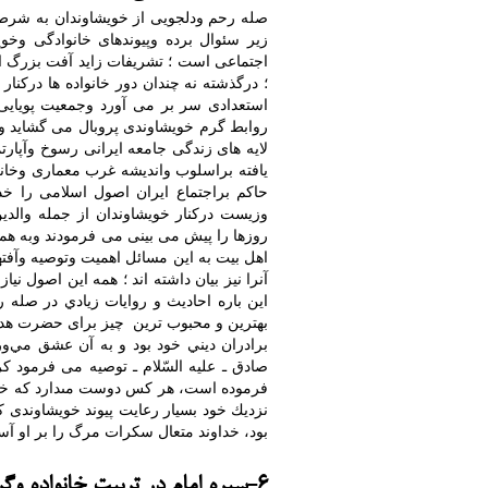
صله رحم ودلجویی از خویشاوندان به شرط 
زیر سئوال برده وپیوندهای خانوادگی وخو
اجتماعی است ؛ تشریفات زاید آفت بزرگ ا
؛ درگذشته نه چندان دور خانواده ها درکنار ه
استعدادی سر بر می آورد وجمعیت پویایی
روابط گرم خویشاوندی پروبال می گشاید و
لایه های زندگی جامعه ایرانی رسوخ وآپا
یافته براسلوب واندیشه غرب معماری وخان
حاکم براجتماع ایران اصول اسلامی را خ
وزیست درکنار خویشاوندان از جمله والدین 
روزها را پیش می بینی می فرمودند وبه ه
اهل بیت به این مسائل اهمیت وتوصیه وآفته
آنرا نیز بیان داشته اند ؛ همه این اصول ن
اين باره احاديث و روايات زيادي در صله 
بهترين و محبوب ترین چيز برای حضرت هدیه د
برادران ديني خود بود و به آن عشق مي‌ورز
صادق ـ عليه السّلام ـ توصیه می فرمود كرد
فرموده است، هر كس دوست مى‏دارد كه خداون
نزديك خود بسيار رعايت پيوند خويشاوندى ك
بود، خداوند متعال سكرات مرگ را بر او آسان
6-سیره امام در تربیت خانواده وگرمی بخشی به کانون خانواده