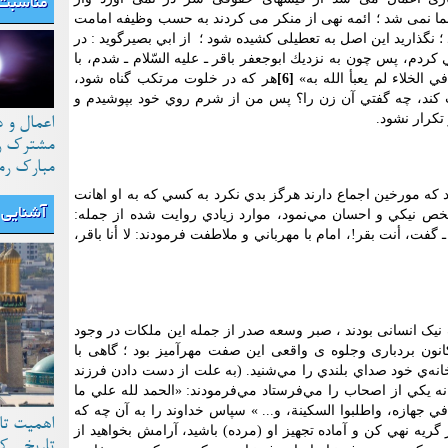
مناسبت 
ما نمی شد ؛ ائمه نهی از منکر می کردند به حسب وظیفه امامت
؛ نگذارید این اصل به تعطیلی کشیده شود ؛ از ابي بصيرگوید : در
كردم، پس چون به نزديك ابوجعفر باقر ـ عليه السّلام ـ شدم، با
الخلاء لم يعبأ الله به»
[6]
هر كه در خلوت مرتكب گناه شود،
ب كند، چه گفتي آن زن را؟ پس من از شرم روي خود بپوشيدم و
تکرار نشود.
اعمال و 
مشترک رو
مبارک رم
 كه مورخين اجماع دارند هرگز بدي نكرد به كسي كه به او اهانت
آشنایی ب
خص نيكي و احسان مي‌نمود، موارد زيادي روايت شده از جمله:
 گفت، أنت بقر!، امام با مهرباني و ملاطفت فرمودند: لا أنا باقر،
نیک انسانی بودند ، صبر وسعه صدر از جمله این ملکات در وجود
کانون بردباری وجلوه ی واقعی این صفت مهرآمیز بود ؛ گاهی با
ه‌ي خود صداي بلندي را مي‌شنيد. (به علت از دست دادن فرزند
نه يكي از اصحاب را مي‌فرستاد مي‌فرمودند: «الحمد لله علي ما
 في جهازه، واطلبوا السكينة، و... » سپاس خداوند را به آن چه که
اهمیت تا
 گريه نهي کن و آماده تجهيز او (مرده) باشيد، آرامش بخواهيد از
تاریخی ک