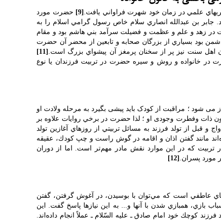
تريهاي علمي در زمان خود شهرت فراواني يافت.
[9]
حضرت مورد
د. جابر بن عبدالله انصاري سلام خاص رسول گرامي اسلام را به
ر زهد و علم و عظمت و فضيلت سرآمد بني هاشم بود و مقام
من بود بسياري از بزرگان صحابه و تابعين از محضر آن حضرت
اهل سنت نيز پر از سخنان پرمغز آن پيشواي بزرگ است.
[11]
 در خانواده و روش و سيره حضرت در تربيت فرزندان يا نوع
ز می شود ؛ مراقبت از کودک باید پیشی بگیرد به مرحله ولادت او
کون ذات وفطرت وجودی او ؛ لذا حضرت در برخي روايات علاوه بر
اج و قبل از تولد فرزند به مسائل تربيتي از روزهاي آغازين تولد
اند مانند گفتن اذان و اقامه در گوش راست و چپ كودك، عقيقه
در تربيت كه در اين موارد نقش مادر مهم‌تر است. اما از دوران
 مورد پسران.
[12]
زهاي عاطفي است كه مي‌توان با بوسيدن، در آغوش گرفتن، گفتن
اب بازي، همبازي شدن با آنها و... به اين نيازها پاسخ گفت. اين
 فرزند كوچك خود امام صادق ـ عليه السّلام ـ عملاً انجام داده‌اند.