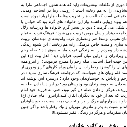
دوری از تکلفات وتشریفات زاید که همه شئون اجتماعی مارا به
یشاوندی را به هم ریخته است ؛ روشی زیبا در انساجم وهدلی
جتماعی است که الفت هارا تخریب وفاصله هارا زیاد نموده است
م پیوند زیبایی داشتند واز این خانواده های گرم بود که جوانان با
 شکل می گرفت ؛ دین در بستر گرم خانواده ها ودرسایه زلال
جامعه دیندار ونسل مومن تربیت می شود ؛ فرهنگ غرب به تمام
رتمان نشینی توسط هنر ومعماری غرب واندیشه ی مهندسان تربیت
ه سازی وامنیت خاص فرهنگی رابه هم ریختند ؛ این شیوه زندگی
دشه دار ومردم را به زندگی غرب مآبانه سوق داد ؛ صله رحم
وبرادران و...دراین میان آسیب فراوان دید ؛ اهل بیت (ع) این
مین جهت اصل اساسی صله رحم را مطرح فرمودند ؛ از اینرو همه
ای آن را گوشزد وخطرات آن را بیان وراه کارهای گریز ودوری از
یازمند قلم وبیان های شیواست که درجامعه فرهنگ سازی نماید ؛ در
رحم و پاداش به خویشاوندان وجود دارد ؛ درسیره اش نوشته اند
ادن به خویشاوندان بود ودوستان بود ؛ در اين دنيا دادن صله به
يدند، هرگز از دادن صله دل گیر نبود، حتي به فرزند خود امام
ند كه بعد از خود به ديگران انفاق كنند.ازاینرو امام صادق (ع)
د دشوارى‏هاى مرگ را بر او تخفيف دهد، نسبت به‏ خويشاوندان‏
ند و نسبت به پدر و مادرش مهربان و نيك رفتار باشد و اگر چنين
 مى‏فرمايد و هرگز در زندگى فقير نمى‏شود.[8]