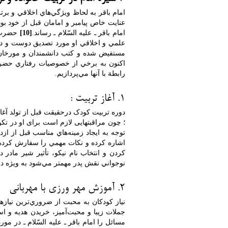
امام باقر به لحاظ ويژگي‌هاي اخلاقي و بر
عنايت خاص پيامبر و امامان قبل از خود بو
امام باقر ـ عليه السّلام ـ رساند.
[10]
حضرت د
علمي و اخلاقي او مورد تصديق دوست و دش
مستفيض شده و كتب دانشمندان و مورخان 
اكنون به برخي از خصوصيات رفتاري حضرت
رابطة با آنها مي‌پردازيم.
1. آغاز تربیت :
دوره تربیت کودک درحقیقت قبل از تولد آغا
؛ چون مراقبتهایی لازم است برای او در ت
توجه به ايجاد زمينه‌هاي مناسب قبل از ازدو
اشاره كرده و نكات مهمي را سفارش كرده‌
كردن و انتخاب نام نيكو، تأثير شير مادر 
نوجواني نقش پدر مهمتر مي‌شود به ويژه در
2. آموزش مهر ورزی با مهربانی
نياز كودكان به محبت از ضروري‌ترين نيا
جملات زيبا و محبت‌آميز، خريدن هديه و اسب
مسائل را امام باقر ـ عليه السّلام ـ در مورد