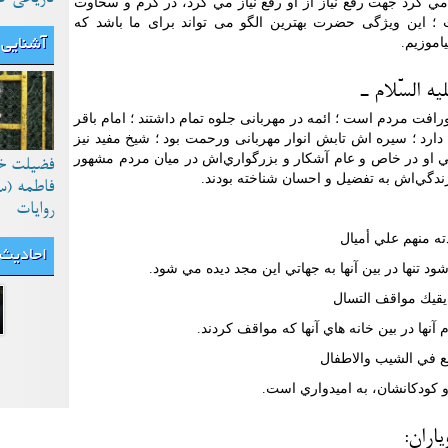
ي کرد جهت رفع نياز از او رفع نياز مي کرد، در کرم و سخاوت
؛ این ویژگی حضرت بهترین الگو می تواند برای ما باشد که
اموزیم.
آشنایی 
ت مردم است ؛ ائمه در مهربانی جلوه تمام داشتند ؛ امام باقر
د ؛ سیره اش تابش انوار مهربانی ورحمت بود ؛ شيخ مفيد نيز
 او در خاص و عام آشكار و بزرگواري‌اش در ميان مردم مشهور
فضیلت خ
ندگي‌اش به تفضيل و احسان شناخته بودند.
فاطمه (س
روایات
منهم علي أميال
احادیث
 شود تنها در بين آنها به جهاتي اين مجد ديده مي شود.
يك مواقف التسال
آنها در بين خانه هاي آنها که مواقف کردند.
ي الشيب والاطفال
 و کودکانشان، به اميدواري است.