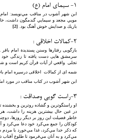
1- سیمای امام (ع)
ابن شهر آشوب در مناقب مي‌نويسد: امام باقر
مويي مجعد و سيمايي گندمگون داشت، خال
باريك و صدايش خوش آهنگ بود.
[2]
2-کمالات اخلاقی :
بازگویی رفتارها وسنن پسنديدة امام باقر ـ 
سرمشق هایی دست یافته تا زندگی خود را
تجلی واقعي از آیات قرآن كريم است و شع
شمه ای از کمالات اخلاقی درسیره امام باقر 
ابن شهر آشوب در كتاب مناقب در مورد امام ب
3-راست گویی وصداقت :
او راستگوترين و گشاده روترين و بخشنده تري
در عين حال بيشترين هزينه را داشت، هر 
خاطر فضيلت اين روز بر ديگر روزها، دوچندا
كودكان را جمع مي‌كرد خود دعا مي‌كرد و آ
كه ذكر خدا مي‌كرد، غذا مي‌خورد با مردم 
مي‌كرد و به آنان مي‌فرمود تا طلوع آفتاب ذك