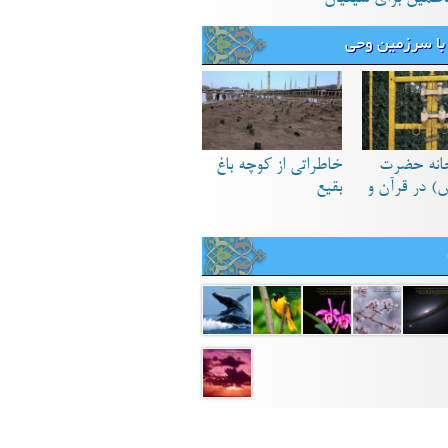
با سرزمین وحی
انه حضرت
خاطراتی از کوچه باغ
) در قرآن و
بقیع