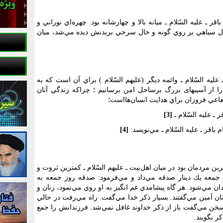
 ـ عليه السّلام ـ ميانه بالا و چهارشانه بود. چهره‌اي نوراني و
 سياهي بر روي گونه و خال سرخي بربدنش ديده مي‌شد، ميان
عليه السّلام ـ وائمه دیگر (عليهم السّلام ) براي آن است که به
 از آسیبهای بزرگ برساحل امن برسانیم ؛ چراکه زندگي آنان
اعي فروزان براي هدايت انسان‌هااست؛
ـ عليه السّلام ـ
[3]
اقر ـ عليه السّلام ـ مي‌نويسد:
[4]
ن مردمان بود در ميان اهل‌بيت ـ عليهم السّلام ـ كمترين ثروت و
جمعه يك دينار صدقه مي‌داد و مي‌فرمود: صدقه روز جمعه به
ن مي‌شود. هر گاه پيشامدي غم انگيز به او روي مي‌نمود، زنان و
نان آمين مي‌گفتند. بسيار ذكر خدا مي‌گفت. راه مي‌رفت در حالي
سخن مي‌گفت باز از ذكر خداوند غافل نمي‌شد. فرزندانش را جمع
ر بگويند.