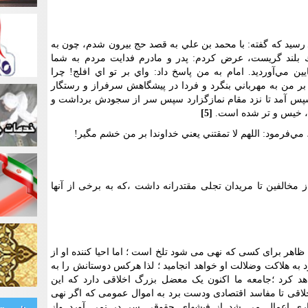
ام ـ رسيد كه گفته: با محمد بن علي به قصد حج بيرون شدم، چون به
ك بلند گريست، عرض كردم: پدر و مادرم فدايت مردم به شما
ن مي‌آورديد. امام به من پاسخ داد: واي بر تو اي افلج! چرا
 بر من به مهرباني بنگرد و فردا در پيشگاهش سرفراز و رستگار
 سپس آمد تا نزد مقام نمازگزارد سپس سر از سجودش برداشت و
، خيس و تر شده است.
[5]
مي‌فرمود: اللهم لا تمقتني يعني خداوندا بر من خشم مگير!
مخالفین تا مریدان تجلی مقتدرانه داشت ،که به برخی از آنها
اهر برای کسی که نهی می شود تلخ است ؛ اما احیا کننده او از
به هلاکت وضلالت او خواهد انجامید ؛ لذا هرکس دوستانش را به
هد کرد ؛جامعه ما اکنون یک معضل بزرگ اخلاقی دارد که این
خلاقی تا مفاسد اقتصادی ودست برد به اموال عمومی که اگر نهی
تاری اعمال می شد از فیشهای حقوقی سر در نمی آورد واز