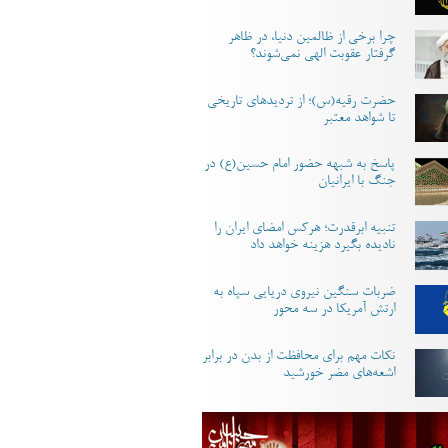
چرا برخی از ظالمین دنیا، در ظاهر
گرفتار عقوبت الهی نمی‌شوند؟
حضرت رقیه(س)؛ از تردیدهای تاریخی
تا شواهد معتبر
پاسخ به شبهه حضور امام حسین(ع) در
جنگ با ایرانیان
تنبیه ابرقدرت؛ هرکس امضای ایران را
نادیده بگیرد هزینه خواهد داد
ضربات سنگین نیروی دریایی سپاه به
ارتش آمریکا در سه محور
نکات مهم برای محافظت از بدن در برابر
اشعه‌های مضر خورشید