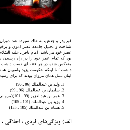
شناخت و تحليل جامعة عصر اموي و برخورد
عصر خود مي‌باشد. امام باقر ـ عليه السّل
بود که تمام عمر خود را در راه رسیدن ب
منعکس شده در هر فتنه ای دست داشت تا
داشت ؛ تا اینکه حکومت یزید وامویان شا
اینان نسل همان مروان بودند که برای رسیدن 
وليد بن عبدالملك (86 ـ 96)
سليمان بن عبدالملك (96 ـ 99)
عمر بن عبدالعزيز (99 ـ 101)(مروانی نبود)
يزيد بن عبدالملك (101 ـ 105)
هشام بن عبدالملك (105 ـ 125)
الف) ويژگي‌هاي فردی ، اخلاقی ، 