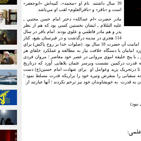
39 سال داشتند. نام او «محمد»، كنيه‌اش «ابوجعفر»
است و «باقر» و «باقرالعلوم» لقب او مي‌باشد.
مادر حضرت «ام عبدالله» دختر امام حسن مجتبي ـ
عليه السّلام ـ ايشان نخستين كسي بود كه هم از نظر
پدر و هم مادر فاطمي و علوي بودند. امام باقر در سال
114 هجري در مدينه درگذشت و در قبرستان بقيع، كنار
قبر پدر و جدش، به خاك سپرده شد. دوران امامت آن حضرت 18 سال بود. (صلوات خدا بر روح پاكش) براي
 امامان با دستگاه خلافت نياز به مطالعه و عملكرد خلفاي هر
ام ـ با پنج خليفة اموي مروانی در عصر خود معاصر ؛ مروان فردی
ه قدرت درکمین نشست وبرسر عثمان بلاهایی آورد که درتاریخ
 درتحریک یزید وعوامل او برای شهادت امام حسین(ع) دست
خه سفیانی را منقرض وتیره خود را براریکه قدرت مسلط نمود ؛
به قدرت به خویشاوندان خود نیز ترحم نکردند ؛ آنها عبارتند از:
علمی: