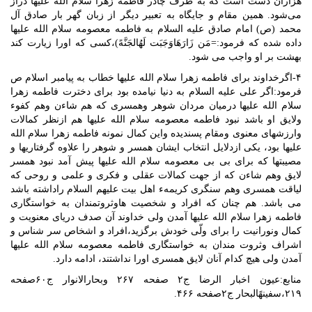
هزاران دست است که به طرف چادر فاطمه زهرا سلام الله علیها دراز
می‌شود. همین مقام و جایگاه به تعبیر دیگر از زبان گهر بار صادق آل
محمد (ص) امام صادق علیه السلام به فاطمه معصومه سلام الله علیها
داده شده که فرمود:=مَن زَارَهَاوَجَبَت لَهُالجَنَّهً)،کسی که اورا زیارت کند
بهشت بر او واجب می شود.
۴-اگرخداوند برای فاطمه زهرا سلام الله علیها خطاب به پیامبر اسلام ص
فرمود:اگر علی علیه السلام به دنیا نیامده بود برای دخترت فاطمه زهرا
سلام الله علیها درمیان مردان شوهر وهمسری که هم شاءن وهم کفوء
ولایق او باشد نبود فاطمه معصومه سلام الله علیها هم ازنظر کمالات
وارزشهای معنوی ومقام پسندیده واین کمال نمونه فاطمه زهرا سلام الله
علیها بود، یکی ازدلایل انتخاب ایشان همسر و شوهر را علاوه گرفتاریها و
مصیبتها که برای بی بی معصومه سلام الله علیها پیش آمد نبود همسر
لایق وهم شاءن که از جهت کمالات عقلی و فکری و علمی و روحی که
لیاقت همسری وهم سنگری کریمهء اهل بیت علیهم السلام راداشته باشد
می باشد. هم چنان که افراد و شخصیت هاوثروتمندان به خواستگاری
فاطمه زهرا سلام الله علیها آمدن ولی خداوند آن صدف دریای معنویت و
کمال ونورانیت را برای ولّی خودش برگزید،افراد و اشخاص سر شناس و
اشراف وثروت مندان به خواستگاری فاطمه معصومه سلام الله علیها
آمدن ولی هیچ کدام آنان لایق همسری اورا نداشتند، ادامه دارد.
منابع:عیون اخبار الرضا ج۲ صفحه ۲۶۷ وبحارالانوار ج۶۰صفحه
۲۱۹،سفینهًالبحار ج۲صفحه ۴۶۶.