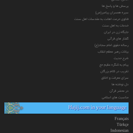
پرسش ها و پاسخ ها
سیره همسران پیامبر(ص)
فتاوی حرمت اهانت به مقدسات اهل سنت
خدمات به اهل سنت
جایگاه زن در ایران
گفتار های قرآنی
رساله حقوق امام سجاد(ع)
بیانات رهبر معظم انقلاب
شرح حدیث
پیام به کنگره عظیم حج
تقریب در کلام بزرگان
سرای معرفت و اخلاق
دل نوشته ها
در محضر قرآن
مناسبت های اسلامی
Hajij.com in your language
Français
Türkçe
Indonesian