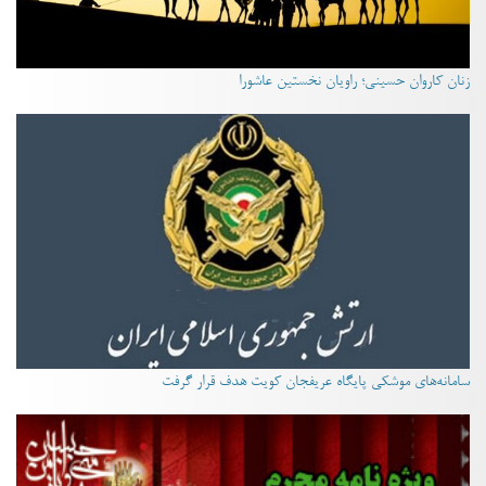
زنان کاروان حسینی؛ راویان نخستین عاشورا
سامانه‌های موشکی پایگاه عریفجان کویت هدف قرار گرفت