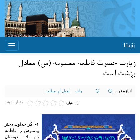
Hajij
Toggle
igation
زیارت حضرت فاطمه معصومه (س) معادل
بهشت است
اندازه فونت
چاپ
ایمیل این مطلب
امتیاز بدهید
(0 امتیاز)
۱- اگر خداوند دختر
پیامبرش را فاطمه
نام نهاد تا دوستان