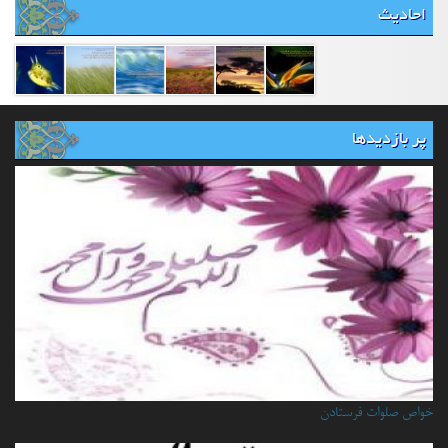
احادیث
پر بازدیدها
خواص صلوات فرستادن