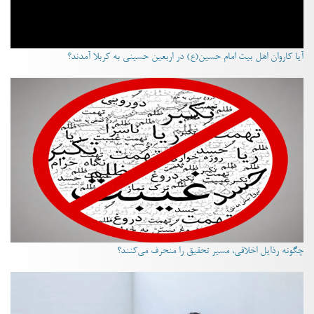
آیا کاروان اهل بیت امام حسین(ع) در اربعین حسینی به کربلا آمدند؟
چگونه رذایل اخلاقی، مسیر تحقیق را منحرف می‌کنند؟