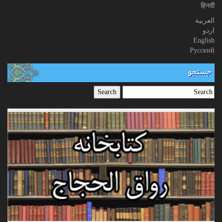
हिनदी
العربیة
اردو
English
Русский
جستجو