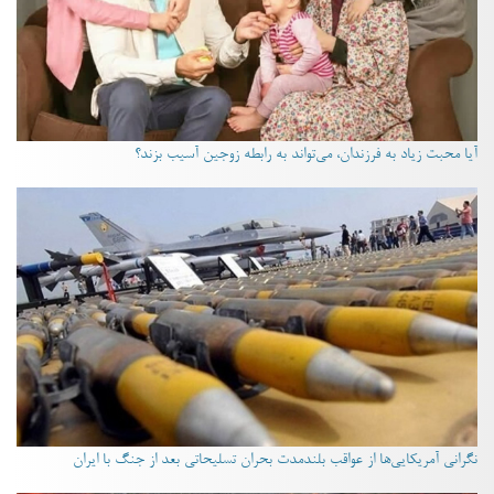
آیا محبت زیاد به فرزندان، می‌تواند به رابطه زوجین آسیب بزند؟
نگرانی آمریکایی‌ها از عواقب بلندمدت بحران تسلیحاتی بعد از جنگ با ایران