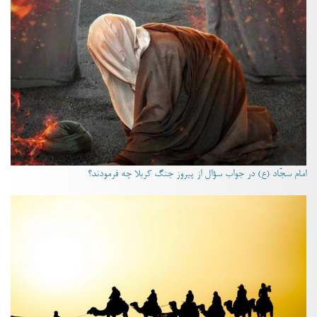
امام سجّاد (ع) در جواب سؤال از پیروز جنگ کربلا چه فرمودند؟