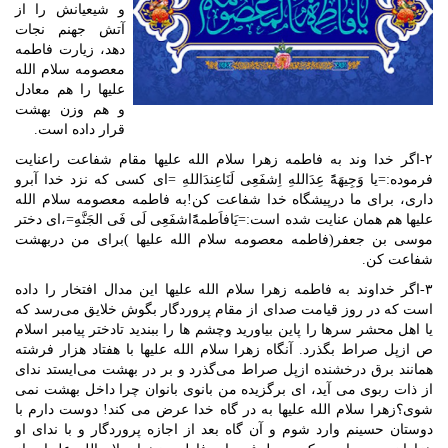
و شیعیانش را از
آتش جهنم نجات
دهد، زیارت فاطمه
معصومه سلام الله
علیها را هم معادل
و هم وزن بهشت
قرار داده است.
۲-اگر خدا وند به فاطمه زهرا سلام الله علیها مقام شفاعت راعنایت
فرموده:=یا وَجِیهَهًً عِدَاللهِ اِشفَعِی لَنَاعِندَاللهِ =ای کسی که نزد خدا آبرو
داری، برای ما درپیشگاه خدا شفاعت کن!به فاطمه معصومه سلام الله
علیها هم همان عنایت شده است:=یَافاَطمهًً‌اشفَعِی لَی فَی الجَنَّهِِ=،ای دختر
موسی بن جعفر(فاطمه معصومه سلام الله علیها )برای من دربهشت
شفاعت کن.
۳-اگر خداوند به فاطمه زهرا سلام الله علیها این مدال افتخار را داده
است که در روز قیامت صدای از مقام پروردگار بگوش خلایق می‌رسد که
یا اهل محشر سرها را پاین بیاورید وچشم ها را ببندید تادختر پیامبر اسلام
ص ازپل صراط بگذرد. آنگاه زهرا سلام الله علیها با هفتاد هزار فرشته
همانند برق درخشنده ازپل صراط می‌گذرد و بر در بهشت می‌ایستد ندای
از ذات ربوی می آید، ای برگزیده من بانوی بانوان چرا داخل بهشت نمی
شوی؟زهرا سلام الله علیها به در گاه خدا عرض می کند! دوست دارم با
دوستان حسینم وارد شوم و آن گاه بعد از اجازه پروردگار و با ندای او