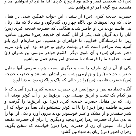
(ص) که شخصی فقیر و یتیم بود ازدواج کردی؛ لذا ما نزد تو نخواهیم آمد و
متصدی هیچ گونه امر تو نخواهیم شد.
حضرت خدیجه کبری (س) از شنیدن این جواب غمگین شدد. در همان
حالی که وی اندوهناک بود ناگاه چهار زن گندم‌گون و بلند بالا که مثل زنان
بنی هاشم بودند نزد او حاضر شدند هنگامی که حضرت خدیجه کبری (س)
آنان را دید گریان شد. یکی از آنان گفت:‌ای خدیجه (س)! محزون مباش،
زیرا ما فرستادگان خداییم، ما خواهران تو هستیم، من ساره‌ام، این بانو
آسیه بنت مزاحم است که در بهشت رفیق تو خواهد بود. این بانو، مریم
دختر عمران (س) و آن بانوی دیگر: کلثوم خواهر موسی بن عمران (ع)
است. خداوند ما را فرستاده تا متصدی امر وضع حمل تو باشیم.
یکی از آن زنان طرف راست و دیگری سمت چپ، سومی آنها مقابل
حضرت خدیجه (س) و چهارمی پشت سر ایشان نشستند و حضرت خدیجه
(س) حضرت فاطمه (س) را در حالی که پاک و پاکیزه بود به دنیا آورد.
آنگاه تعداد ده نفر از حورالعین نزد حضرت خدیجه کبری (س) آمدند که با
هر کدام یک تشت و ابریق بهشتی بود، ابریق‌ها پر از آب کوثر بودند، آن
زنی که در مقابل حضرت خدیجه کبری (س) بود ابریق‌ها را گرفت و
حضرت فاطمه زهرا (س) را با آب کوثر شستشو داد، بعداً دو حوله که از
شیر سفیدتر و از مشک و عنبر خوشبوتر بودند بیرون آورد و یکی از آنها را
به بدن مبارک حضرت زهرا (س) پیچید و دیگری را برای آن حضرت مقنعه
قرار داد، سپس آن زن از حضرت زهرا (س) خواست که سخن بگوید،
زهرای اطهر (س) زبان به شهادتین گشود.