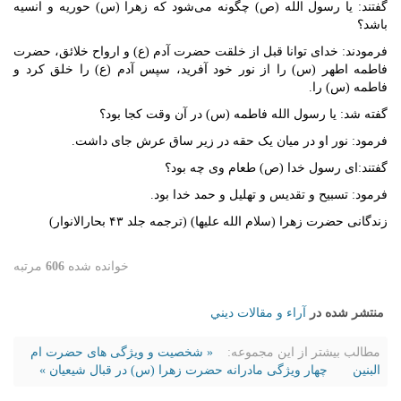
گفتند: یا رسول الله (ص) چگونه می‌شود که زهرا (س) حوریه و انسیه
باشد؟
فرمودند: خدای توانا قبل از خلقت حضرت آدم (ع) و ارواح خلائق، حضرت
فاطمه اطهر (س) را از نور خود آفرید، سپس آدم (ع) را خلق کرد و
فاطمه (س) را.
گفته شد: یا رسول الله فاطمه (س) در آن وقت کجا بود؟
فرمود: نور او در میان یک حقه در زیر ساق عرش جای داشت.
گفتند:‌ای رسول خدا (ص) طعام وی چه بود؟
فرمود: تسبیح و تقدیس و تهلیل و حمد خدا بود.
زندگانی حضرت زهرا (سلام الله علیها) (ترجمه جلد ۴۳ بحارالانوار)
خوانده شده
606
مرتبه
منتشر شده در
آراء و مقالات ديني
مطالب بیشتر از این مجموعه:
« شخصیت و ویژگی های حضرت ام
البنین
چهار ویژگی مادرانه حضرت زهرا (س) در قبال شیعیان »