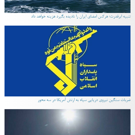
تنبیه ابرقدرت؛ هرکس امضای ایران را نادیده بگیرد هزینه خواهد داد
ضربات سنگین نیروی دریایی سپاه به ارتش آمریکا در سه محور