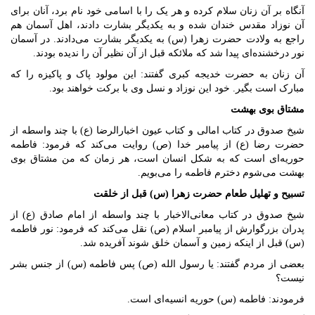
آنگاه بر آن زنان سلام کرده و هر یک را با اسامی خود نام برد، آنان برای
آن نوزاد مقدس خندان شده و به یکدیگر بشارت دادند، اهل آسمان هم
راجع به ولادت حضرت زهرا (س) به یکدیگر بشارت می‌دادند. در آسمان
نور درخشنده‌ای پیدا شد که ملائکه قبل از آن نظیر آن را ندیده بودند.
آن زنان به حضرت خدیجه کبری گفتند: این مولود پاک و پاکیزه را که
مبارک است بگیر. خود این نوزاد و نسل وی با برکت خواهند بود.
مشتاق بوی بهشت
شیخ صدوق در کتاب امالی و کتاب عیون اخبارالرضا (ع) با چند واسطه از
حضرت رضا (ع) از پیامبر خدا (ص) روایت می‌کند که فرمود: فاطمه
حوریه‌ای است که به شکل انسان است، هر زمان که من مشتاق بوی
بهشت می‌شوم دخترم فاطمه را می‌بویم.
تسبیح و تهلیل طعام حضرت زهرا (س) قبل از خلقت
شیخ صدوق در کتاب معانی‌الاخبار با چند واسطه از امام صادق (ع) از
پدران بزرگوارش از پیامبر اسلام (ص) نقل می‌کند که فرمود: نور فاطمه
(س) قبل از اینکه زمین و آسمان خلق شوند آفریده شد.
بعضی از مردم گفتند: یا رسول الله (ص) پس فاطمه (س) از جنس بشر
نیست؟
فرمودند: فاطمه (س) حوریه انسیه‌ای است.