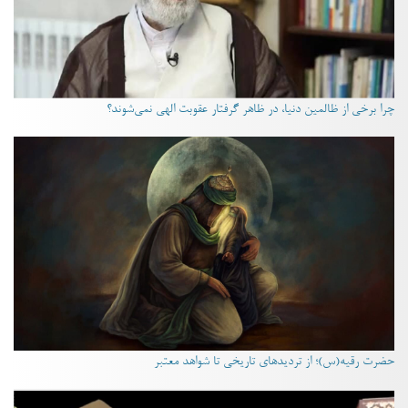
چرا برخی از ظالمین دنیا، در ظاهر گرفتار عقوبت الهی نمی‌شوند؟
حضرت رقیه(س)؛ از تردیدهای تاریخی تا شواهد معتبر