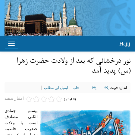
Hajij
Toggle
igation
نور درخشانی که بعد از ولادت حضرت زهرا
(س) پدید آمد
اندازه فونت
چاپ
ایمیل این مطلب
امتیاز بدهید
(0 امتیاز)
بیستم جمادی
الثانی مصادف
است با ولادت
حضرت فاطمه
زهرا (س) دختر