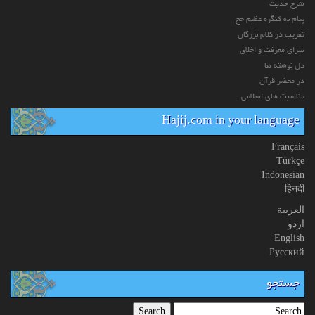
شرح حدیث
پیام به کنگره عظیم حج
تقریب در کلام بزرگان
سرای معرفت و اخلاق
دل نوشته ها
در محضر قرآن
مناسبت های اسلامی
Hajij.com in your language
Français
Türkçe
Indonesian
हिनदी
العربیة
اردو
English
Русский
جستجو