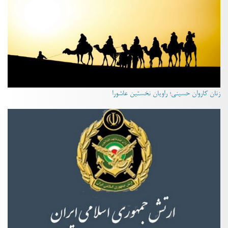
زنان کاروان حسینی؛ راویان نخستین عاشورا