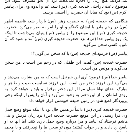
نمی‌کردند، هیچ زنی را اجازه نمی‌دادند نزد آن بانو مشرف شود. این
موضوع باعث ناراحتی خدیجه کبری (س) شد، غم و اندوه وی برای پیامبر
اکرم (ص) بود که مبادا آن حضرت را آسیبی برسد.
هنگامی که خدیجه (س) به حضرت زهرا (س) باردار شد، فاطمه اطهر
(س) در رحم مادر با ایشان گفتگو و او را امر به صبر می‌کرد. حضرت
خدیجه کبری (س) این موضوع را از پیامبر (ص) پنهان می‌داشت تا اینکه
یک روز پیامبر خدا (ص)، نزد حضرت خدیجه کبری (س) آمد و شنید که آن
بانو با کسی سخن می‌گوید.
پیامبر (ص) فرمود:‌ای خدیجه (س) با که سخن می‌گویی؟!
حضرت خدیجه (س) گفت: این طفلی که در رحم من است با من سخن
می‌گوید و مونس من است.
پیامبر خدا (ص) فرمود: آری این جبرئیل است که به من بشارت می‌دهد و
می‌گوید این فرزند دختر من است، این فرزند نسلیست طیب و طاهر و
مبارک. خدای توانا نسل مرا از این دختر برقرار و پایدار خواهد کرد. به
زودی امامان را از این دختر به وجود می‌آورد و آنان را پس از اینکه وحی
پروردگار قطع شود در زمین خلیفه خویشتن قرار خواهد داد.
حضرت خدیجه کبری (س) دائماً در همین حال بود تا اینکه موقع وضع حمل
وی فرا رسید، در این موقع حضرت خدیجه (س) نزد زنان قریش و بنی
هاشم فرستاد که بیایید و مرا درباره وضع حمل یاری کنند. اما آنها به او
پاسخ رد دادند و در جواب گفتند: چون تو سخن ما را نپذیرفتی و با محمد