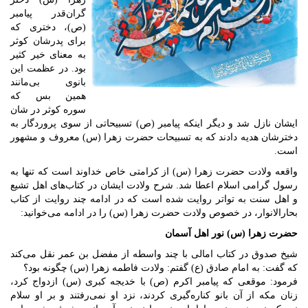
گران‌قدر پیامبر
(ص)، دختری که
برای پدرشان کوثر
به معنای خیر کثیر
بود. در عظمت این
بانوی بی‌مانند
همین بس که
سوره کوثر در شان
ایشان نازل شد و دیگر اینکه پیامبر (ص) تسبیحاتی از سوی پروردگار به
دخترشان هدیه دادند که به تسبیحات حضرت زهرا (س) معروف و مشهور
است.
واقعه ولادت حضرت زهرا (س) از کرامتی خاص خداوند است که تنها به
رسول گرامی اسلام اعطا شد. شرح ولادت ایشان در کتاب‌های اهل تشیع
و اهل سنت به تواتر روایت شده است که در ادامه چند روایت از کتاب
بحارالانوار، در خصوص ولادت حضرت زهرا (س) را در ادامه می‌خوانید:
حضرت زهرا (س) نور اهل آسمان
شیخ صدوق در کتاب امالی با چند واسطه از مفضل بن عمر نقل می‌کند
که گفت: به امام صادق (ع) گفتم: ولادت فاطمه زهرا (س) چگونه بود؟
فرمود: موقعی که پیامبر اکرم (ص) با خدیجه کبری (س) ازدواج کرد،
زنان مکه از آن بانو کناره‌گیری کردند، نزد او نمی‌رفتند و بر او سلام