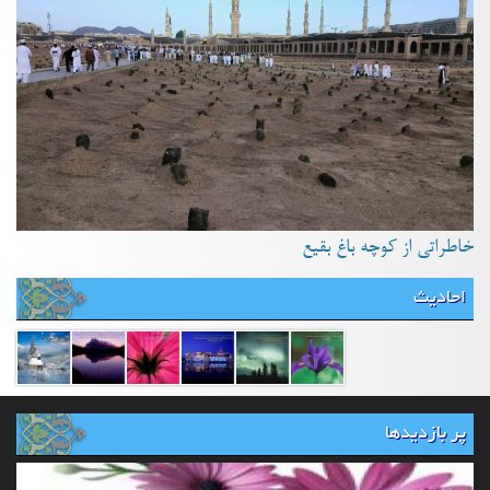
خاطراتی از کوچه باغ بقیع
احادیث
پر بازدیدها