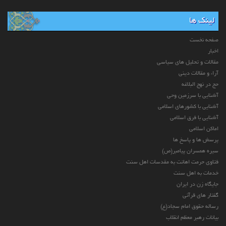
لینک ها
صفحه نخست
اخبار
مقالات و تحلیل های سیاسی
آراء و مقالات دینی
حج در نهج البلاغه
آشنایی با سرزمین وحی
آشنایی با کشورهای اسلامی
آشنایی با فرق اسلامی
اماکن اسلامی
پرسش ها و پاسخ ها
سیره همسران پیامبر(ص)
فتاوی حرمت اهانت به مقدسات اهل سنت
خدمات به اهل سنت
جایگاه زن در ایران
گفتار های قرآنی
رساله حقوق امام سجاد(ع)
بیانات رهبر معظم انقلاب