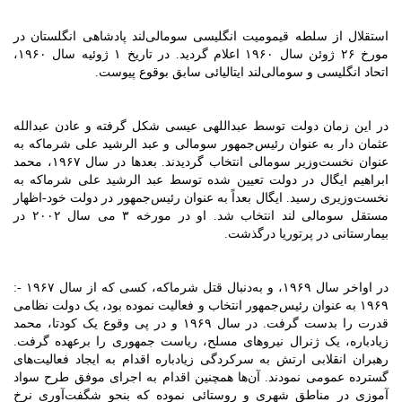
استقلال از سلطه قیمومیت انگلیسی سومالی‌لند پادشاهی انگلستان در
مورخ ۲۶ ژوئن سال ۱۹۶۰ اعلام گردید. در تاریخ ۱ ژوئیه سال ۱۹۶۰،
اتحاد انگلیسی و سومالی‌لند ایتالیائی سابق بوقوع پیوست.
در این زمان دولت توسط عبداللهی عیسی شکل گرفته و عادن عبدالله
عثمان دار به عنوان رئیس‌جمهور سومالی و عبد الرشید علی شرماکه به
عنوان نخست‌وزیر سومالی انتخاب گردیدند. بعدها در سال ۱۹۶۷، محمد
ابراهیم ایگال در دولت تعیین شده توسط عبد الرشید علی شرماکه به
نخست‌وزیری رسید. ایگال بعداً به عنوان رئیس‌جمهور در دولت خود-اظهار
مستقل سومالی لند انتخاب شد. او در مورخه ۳ می سال ۲۰۰۲ در
بیمارستانی در پرتوریا درگذشت.
در اواخر سال ۱۹۶۹، و به‌دنبال قتل شرماکه، کسی که از سال ۱۹۶۷ -:
۱۹۶۹ به عنوان رئیس‌جمهور انتخاب و فعالیت نموده بود، یک دولت نظامی
قدرت را بدست گرفت. در سال ۱۹۶۹ و در پی وقوع یک کودتا، محمد
زیادباره، یک ژنرال نیروهای مسلح، ریاست جمهوری را برعهده گرفت.
رهبران انقلابی ارتش به سرکردگی زیادباره اقدام به ایجاد فعالیت‌های
گسترده عمومی نمودند. آن‌ها همچنین اقدام به اجرای موفق طرح سواد
آموزی در مناطق شهری و روستائی نموده که بنحو شگفت‌آوری نرخ