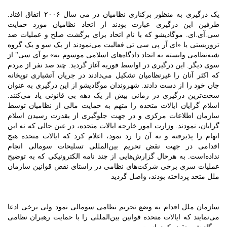
یک درگیری به منظور برکناری نظامیان در می سال ۲۰۰۶ اتفاق افتاد.
طرفین این درگیری عبارت بودند از اتحاد نظامیان مورد حمایت
سی.آی.ای. موگادیشو که با نام اتحاد برای برگشت صلح و عملیات ضد
تروریستی یا «ای آر پی سی تی فعالیت می‌نمودند از یک سو و یک گروه
شبه‌نظامی وابسته به اتحاد دادگاه‌های اسلامی موسوم به» یو آی سی" از
سوی دیگر. این درگیری در اواسط فوریه آغاز گردید. چند صد نفر از مردم
که اکثر آنان را غیرنظامیان تشکیل می‌دادند در جریان آتشباری توپخانه
جان خود را از دست دادند. شهروندان موگادیشو از این درگیری به عنوان
سخت‌ترین درگیری در زمانی بیش از یک دهه بی قانونی یاد می‌کنند.
اسلام گرایان ایالات متحده را متهم به حمایت مالی از نظامیان توسط
سازمان اطلاعات مرکزی و در جهت جلوگیری از بقدرت رسیدن اسلام
گرایان، نمودند. وزارت امور خارجه ایالات متحده، در عین حالی که نه این
اتهام را پذیرفته و نه آن را رد نمود، اعلام کرد که ایالات متحده هیچ
اقدامی در جهت نقض تحریم بین‌المللی تسلیحات سومالی انجام
نداده‌است. به هرحال گزارش‌هایی از چند نامه الکترونیکی که به توضیح
عملیات سری برخی شرکت‌های نظامی در راستای نقض قوانین سازمان
ملل متحد پرداخته بودند، واصل گردید
سازمان ملل اقدام به وضع تحریم نظامی سومالی نمود ولی برخی ادعا
می‌نمایند که ایالات متحده قوانین بین‌المللی را با حمایت رهبران نظامی