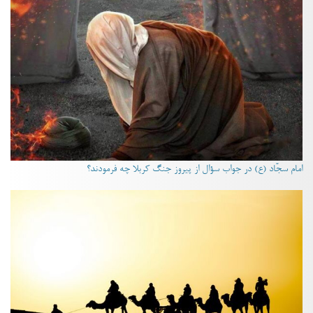
امام سجّاد (ع) در جواب سؤال از پیروز جنگ کربلا چه فرمودند؟