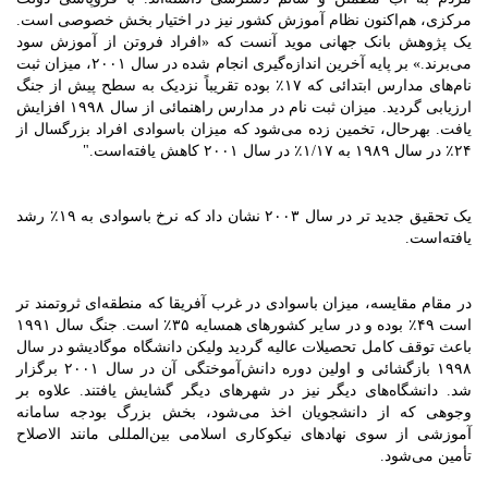
مرکزی، هم‌اکنون نظام آموزش کشور نیز در اختیار بخش خصوصی است.
یک پژوهش بانک جهانی موید آنست که «افراد فروتن از آموزش سود
می‌برند.» بر پایه آخرین اندازه‌گیری انجام شده در سال ۲۰۰۱، میزان ثبت
نام‌های مدارس ابتدائی که ۱۷٪ بوده تقریباً نزدیک به سطح پیش از جنگ
ارزیابی گردید. میزان ثبت نام در مدارس راهنمائی از سال ۱۹۹۸ افزایش
یافت. بهرحال، تخمین زده می‌شود که میزان باسوادی افراد بزرگسال از
۲۴٪ در سال ۱۹۸۹ به ۱/۱۷٪ در سال ۲۰۰۱ کاهش یافته‌است."
یک تحقیق جدید تر در سال ۲۰۰۳ نشان داد که نرخ باسوادی به ۱۹٪ رشد
یافته‌است.
در مقام مقایسه، میزان باسوادی در غرب آفریقا که منطقه‌ای ثروتمند تر
است ۴۹٪ بوده و در سایر کشورهای همسایه ۳۵٪ است. جنگ سال ۱۹۹۱
باعث توقف کامل تحصیلات عالیه گردید ولیکن دانشگاه موگادیشو در سال
۱۹۹۸ بازگشائی و اولین دوره دانش‌آموختگی آن در سال ۲۰۰۱ برگزار
شد. دانشگاه‌های دیگر نیز در شهرهای دیگر گشایش یافتند. علاوه بر
وجوهی که از دانشجویان اخذ می‌شود، بخش بزرگ بودجه سامانه
آموزشی از سوی نهادهای نیکوکاری اسلامی بین‌المللی مانند الاصلاح
تأمین می‌شود.