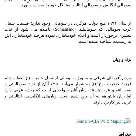
سومالیِ انگلیس و سومالیِ ایتالیا، استقلال خود را به دست آورد.
از سال ۱۹۹۱ هیچ دولت مرکزی در سومالی وجود ندارد؛ قسمت شمال
غرب سومالی که سومالیلند «Somaliland» نامیده می شود از ثبات
بیشتری برخوردار است و اعلام خودمختاری نموده هرچند خودمختاری اش
به رسمیت شناخته نشده است.
نژاد و زبان
مردم آفریقای شرقی و به ویژه سومالی از نسل حامیت (از اعقاب حام
فرزند حضرت نوح(ع)) به شمار می‌آیند. ۹۵٪ آنان از نژاد سومالیائی و
بقیه بانتو و عرب هستند. زبان آنان سواحیلی است که ریشه عربی دارد
اما زبان بانتو هم به آن وارد شده است. زبان‌های انگلیسی، ایتالیائی و
عربی نیز کاربرد دارند.
جغرافیا