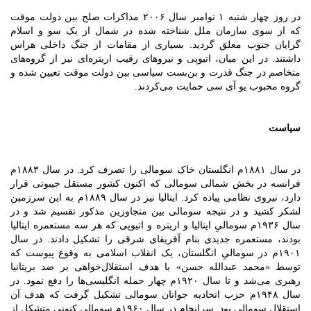
در روز چهار شنبه ۱ نوامبر سال ۲۰۰۶ مذاکرات صلح بین دولت موقت
که از سوی سازمان ملل شناخته شده در شمال از یک سو و اسلام
گرایان جنوب معلق گردید. بسیاری از مقامات از جنگ داخلی هراس
داشتند. در این میان، اتیوپی و نیروهای رقیب اریتره‌ای نیز از گروه‌های
متخاصم در جنگ قدرت و بن‌بست سیاسی بین دولت موقت تعیین شده و
گروه محبوب یو آی سی حمایت می‌کردند.
سیاست
در سال ۱۸۸۱م انگلستان خاک سومالی را تصرف کرد. در سال ۱۸۸۳م
فرانسه در بخش شمالی سومالی که اکنون کشور مستقل جیبوتی قرار
دارد، نیروی نظامی پیاده کرد. ایتالیا نیز در سال ۱۸۸۹م به این سرزمین
لشکر کشید و در نتیجه سومالی بین متجاوزین مذکور تقسیم شد و در
سال ۱۹۳۶م سومالیِ ایتالیا و اریتره و اتیوپی که هر سه مستعمره ایتالیا
بودند، مستعمره جدیدی بنام آفریقای شرقی را تشکیل دادند. در سال
۱۹۰۱م در سومالیِ انگلستان، یک انقلاب اسلامی به وقوع پیوست که
توسط «محمد عبدالله حسن» با هدف استقلال‌خواهی بر ضد بریتانیا
رهبری می‌شد و تا سال ۱۹۲۰م چهار حمله انگلیسی‌ها را دفع نمود. در
سال ۱۹۴۸م حزب اتحادیه جوانان سومالی تشکیل گرفت که هدف آن
استقلال سومالی بود. سرانجام در سال ۱۹۶۰م سومالی کنونی متشکل از