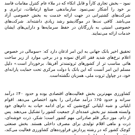
نمود – بخش تجاری کارآ و قابل اتکاء که در ملاء عام کنترل مقامات فاسد
بر خود را آشکار نمی‌نمود. سازماندهی صنایع ارتباطات، ترابری و
شرکت‌های کشتیرانی در جهت ارائه خدمت به بخش خصوصی آزاد
می‌باشد. کافی نت‌ها در موگادیشو رشد زیادی داشته‌اند. شرکت‌های
خصوصی امنیتی به بازرگانان در حفظ سرمایه‌ها و دارایی‌های ایشان
خدمات ارائه می‌نمایند.
تحقیق اخیر بانک جهانی به این امر اذعان دارد که: «سومالی در خصوص
اعلام نرخ‌های شدید فقر اغراق نموده و در برخی موارد از زیر ساخت
هائی مناسب تر از کشورهای ثروتمندتر آفریقا، برخوردار است.» دلیل
مسلم این امر آنست که این بانک با دولت مرکزی تحت حمایت یارانه‌ای
خود، در چپاول ثروت ملی، همزبان نگشته‌است.
کشاورزی مهم‌ترین بخش فعالیت‌های اقتصادی بوده و حدود ۴۰٪ درآمد
سرانه و حدود ۶۵٪ درآمد صادراتی را بخود اختصاص می‌دهد. اقوام
ایلیاتی و شبه ایلیاتی کوچ‌نشین که برای ادامه حیات به دام‌های خود
وابسته هستند نیز بخش عمده‌ای از جمعیت کشور را تشکیل می‌دهند. پس
از دام، موز دیگر قلم صادراتی مهم کشور است؛ شکر، ذرت خوشه‌ای،
ذرت و ماهی اقلام تولیدی برای مصرف داخلی هستند. بخش صنعتی
کوچک کشور که در رشته پردازش فراورده‌های کشاورزی فعالیت می‌کند،