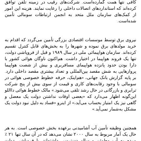
کافی نتها همت گمارده‌است. شرکت‌های رقیب در زمینه تلفن توافق
کرده‌اند که استانداردهای اتصالات داخلی را رعایت نمایند. هزینه این امور
از کمک‌های سازمان ملل متحد به انجمن ارتباطات سومالی تأمین
شده‌است.
نیروی برق توسط موسسات اقتصادی بزرگی تأمین می‌گردد که اقدام به
خرید مولدهای برق نموده و شهرها را به بخش‌های قابل کنترل تقسیم
کرده‌اند. سازمان هواپیمائی ملی در سال ۱۹۸۹ و قبل از فروپاشی دولت،
تنها یک فروند هواپیما در اختیار داشت. هم‌اکنون ناوگان هوائی کشور با
دارا بودن حدود پانزده هواپیمای مسافربری و بیش از شصت هواپیما
پروازهایی به شش مقصد بین‌المللی و تعداد بیشتری مقصد داخلی دارد.
بر پایه گزارش بانک جهانی، «هم‌اینک، حرفه خطوط خصوصی هوائی در
سومالی با وجود رقابت‌های کاری و قیمت از سوی بیش از پنج شرکت
ترابری و بازرگانی در حال رشد تلقی می‌شود.» مالک خطوط هوائی دااللو
این‌گونه اظهار می‌دارد که «بعضی اوقات نداشتن دولت یک معضل و
گاهی نیز یک امتیاز بحساب می‌آید،» از اینرو «فساد به دلیل نبود دولت یک
مشکل به‌شمار نمی‌آید.»
همچنین وظیفه تأمین آب آشامیدنی برعهده بخش خصوصی است. به هر
حال یک آمار مربوط به سال ۲۰۰۰ نشان می‌دهد که در آن سال تنها ۲۱ ٪
مردم به آب مطمئن و سالم دسترسی داشته‌اند. با فروپاشی دولت