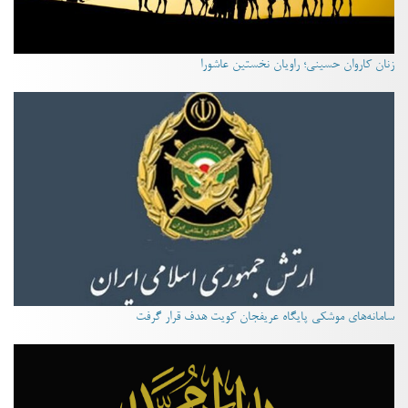
زنان کاروان حسینی؛ راویان نخستین عاشورا
سامانه‌های موشکی پایگاه عریفجان کویت هدف قرار گرفت