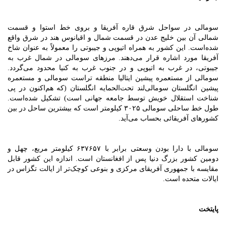
سومالی در سواحل شرق قاره آفریقا و بروی خط استوا و قسمت
شمالی آن بین خلیج عدن در قسمت شمال و اقیانوس هند در شرق واقع
شده‌است. این کشور به همراه اتیوپی و جیبوتی را معمولاً به عنوان شاخ
آفریقا مورد اشاره قرار می‌دهند. مرزهای سومالی در شمال غرب به
جیبوتی، در غرب به اتیوپی و در جنوب غرب به کنیا محدود می‌گردد.
سومالی از مستعمره پیشین ایتالیا منطقه تراست سومالی و مستعمره
پیشین انگلستان سومالی‌لند تحت‌الحمایه انگلستان (که هم‌اکنون در پی
شناخت استقلال خویش توسط جامعه جهانی است) تشکیل شده‌است.
طول خط ساحلی سومالی ۳۰۲۵ کیلومتر است که بیشترین ساحل در بین
کشورهای آفریقائی بحساب می‌آید.
سومالی با دارا بودن وسعتی برابر با ۶۳۷۶۵۷ کیلومتر مربع، چهل و
دومین کشور بزرگ دنیا پس از افغانستان است. اندازه این کشور قابل
مقایسه با جمهوری آفریقای مرکزی و بنوعی کوچک‌تر از ایالت تگزاس در
ایالات متحده است.
پایتخت