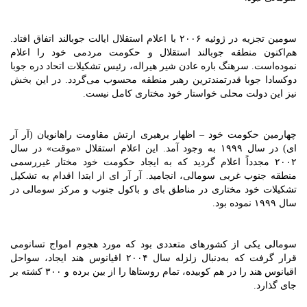
سومین تجزیه در ژوئیه ۲۰۰۶ با اعلام استقلال ایالت جوبالند اتفاق افتاد.
هم‌اکنون منطقه جوبالند استقلال و حکومت مردمی خود را اعلام
نموده‌است. سرهنگ باره عادن شیر هیراله، رئیس تشکیلات اتحاد دره جوبا
دوکسادا جوبا قدرتمندترین رهبر منطقه محسوب می‌گردد. در این بخش
نیز این دولت محلی خواستار خود مختاری کامل نیست.
چهارمین حکومت خود – اظهار برهبری ارتش مقاومت راهانویان (آر آر
ای) در سال ۱۹۹۹ به وجود آمد. این اعلام استقلال «موقت» در سال
۲۰۰۲ مجدداً اعلام گردید که به ایجاد حکومت خود مختار غیررسمی
منطقه جنوب غربی سومالی، انجامید. آر آر ای از ابتدا اقدام به تشکیل
تشکیلات خود مختاری در مناطق بای و باکول جنوب و مرکز سومالی در
سال ۱۹۹۹ نموده بود.
سومالی یکی از کشورهای متعددی بود که مورد هجوم امواج تسانومی
قرار گرفت که به‌دنبال زلزله سال ۲۰۰۴ اقیانوس هند ایجاد، سواحل
اقیانوس هند را در هم کوبیده، تمام روستاها را از بین برده و ۳۰۰ کشته بر
جای گذارد.