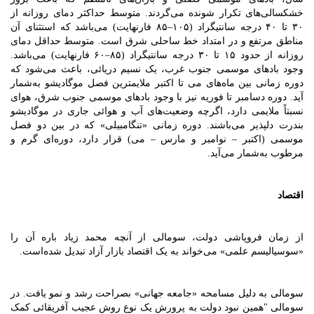
خشکسالی‌های تکرار شونده می‌گردند. متوسط حداکثر دمای روزانه از
۳۰ تا ۴۰ درجه سانتیگراد (۱۰۵–۸۵ فارنهایت) می‌باشد که استثنای آن
مناطق مرتفع و در امتداد خط ساحلی شرق است. متوسط حداقل دمای
روزانه از حدود ۱۵ تا ۳۰ درجه سانتیگراد (۸۵–۶۰ فارنهایت) می‌باشد.
وجود بادهای موسمی جنوب غرب، یک نسیم دریائی، باعث می‌شود که
دوره زمانی بین ماه‌های می تا اکتبر ملایمترین فصل موگادیشو به‌شمار
آید. دوره دسامبر تا فوریه نیز با وجود بادهای موسمی جنوب شرق، هوای
نسبتاً ملایمی دارد، اگرچه وضعیت‌های آب و هوائی جاری در موگادیشو
بندرت دلپذیر می‌باشند. دوره زمانی «تنگامبیلی» که در بین دو فصل
موسمی (اکتبر – نوامبر و مارس – می) قرار دارد، دوره‌ای گرم و
مرطوب به‌شمار می‌آید.
اقتصاد
از زمان فروپاشی دولت، سومالی از آنچه محمد زیاد باره آن را
«سوسیالیسم علمی» می‌خواند به یک اقتصاد بازار آزاد تبدیل شده‌است.
سومالی به دلیل مسامحه «جامعه جهانی» بصراحت رشد و نمو یافت. در
سومالی "همین نبود دولت به پرورش یک نوع روش عجیب آفریقائی کمک