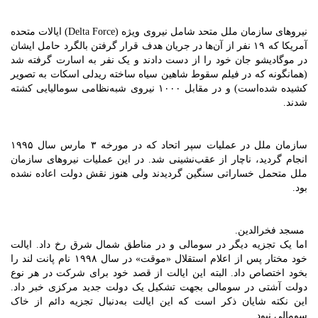
نیروهای سازمان ملل متحد شامل نیروی ویژه (Delta Force) ایالات متحده
آمریکا که ۱۹ نفر از آن‌ها در جریان هدف قرار گرفتن بالگرد حامل ایشان
در موگادیشو جان خود را از دست دادند و یک نفر به اسارت گرفته شد
(همانگونه که در فیلم سقوط شاهین سیاه ساخته ریدلی اسکات به تصویر
کشیده شده‌است) و در مقابل ۱۰۰۰ نیروی شبه‌نظامی سومالیایی کشته
شدند.
سازمان ملل در عملیات سپر اتحاد که در مورخه ۳ مارس سال ۱۹۹۵
انجام گردید، ناچار از عقب‌نشینی شد. در این عملیات نیروهای سازمان
ملل متحمل خساراتی سنگین گردیدند ولی هنوز نقش دولت اعاده نشده
بود.
مسجد فخرالدین.
اما یک تجزیه دیگر در سومالی و در مناطق شمال شرق رخ داد. ایالت
خود مختار پس از اعلام استقلال «موقت» در سال ۱۹۹۸ نام پانت لند را
بخود اختصاص داد. البته این ایالت از قصد خود برای شرکت در هر نوع
دولت آشتی در سومالی بجهت تشکیل یک دولت جدید مرکزی خبر داد.
این نکته شایان ذکر است که این ایالت به‌دنبال تجزیه دائم از خاک
سومالی نبود.