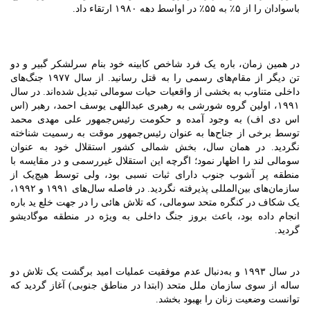
باسوادان را از ۵٪ به ۵۵٪ در اواسط دهه ۱۹۸۰ ارتقاء داد.
در همین زمان، باره یک فرد شاخص کابینه خود بنام سرلشکر گبیر و دو
تن دیگر از مقام‌های رسمی را به قتل رسانید. از سال ۱۹۷۷ جنگ‌های
داخلی متناوب به بخشی از واقعیات حیات سومالی تبدیل شده‌اند. در سال
۱۹۹۱، اولین گروه شورشی به رهبری عبداللهی یوسف احمد، رهبر (اس
اس دی اف) به وجود آمده و حکومت رئیس‌جمهور علی مهدی محمد
توسط برخی از جناح‌ها به عنوان رئیس‌جمهور موقت به رسمیت شناخته
نگردید. در همان سال، بخش شمالی کشور استقلال خود به عنوان
سومالی لند را اظهار نمود؛ اگرچه این استقلال غیررسمی و در مقایسه با
منطقه پر آشوب جنوب دارای ثبات نسبی بود، ولی توسط هیچ‌یک از
سازمان‌های بین‌المللی پذیرفته نگردید. در فاصله سال‌های ۱۹۹۱ و ۱۹۹۲،
یک شکاف در کنگره متحد سومالی، که تلاش هائی را در جهت خلع ید باره
انجام داده بود، باعث بروز جنگ داخلی به ویژه در منطقه موگادیشو
گردید.
در سال ۱۹۹۳ و به‌دنبال عدم موفقیت عملیات امید برگشت یک تلاش دو
ساله از سوی سازمان ملل متحد (ابتدا در مناطق جنوبی) آغاز گردید که
توانست وضعیت زنان را بهبود بخشد.