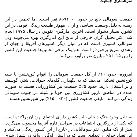
سرشماری جمعیت
جمعیت سومالی بالغ بر حدود ۸۵۹۱۰۰۰ نفر است. اما تخمین در این
زمینه به دلیل وضعیت سیاسی و از آن مهم‌تر طبیعت زندگی قومی در این
کشور، بسیار دشوار است. آخرین آمارگیری نفوس در سال ۱۹۷۵ انجام
شد. اکثر تحلیل گران خارجی از نتایج این آمارگیری بهره می‌جویند ولی
سومالی کشوری است که در میان دیگر کشورهای آفریقا و جهان از
رشدی سریع برخوردار است. هم‌اینک برخی تخمین‌ها جمعیت این کشور
را بین ۱۵ تا ۲۵ میلیون نفر برآورد می‌کنند.
امروزه، حدود ۶۰٪ از کل جمعیت سومالی را اقوام کوچ‌نشین یا شبه
کوچ‌نشین تشکیل می‌دهد که به نگهداری گله‌های حیوانات، شتر، گوسفند
و بز اشتغال دارند. حدود ۲۵٪ جمعیت نیز کشاورزانی هستند به صورت
عمده در مناطق بارور کشاورزی بین جوبا و شبله در جنوب سومالی
زندگی می‌کنند. مابقی جمعیت کشور (۲۰٪ - ۱۵٪) نیز شهرنشین هستند.
به دلیل وجود جنگ داخلی، این کشور دارای اجتماع یهودیان پراکنده است
که یکی از بزرگترین اجتماعات در سراسر قاره آفریقا محسوب می‌گردد.
بیش از یک میلیون نفر سومالیایی در خارج از این کشور زندگی می‌کنند و
این تعداد جدای از تعدادی است که در استان اوگادن واقع در شمال شرق