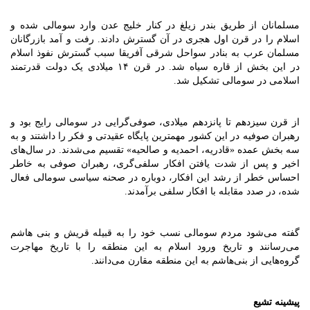
مسلمانان از طریق بندر زیلغ در کنار خلیج عدن وارد سومالی شده و
اسلام را در قرن اول هجری در آن گسترش دادند. رفت و آمد بازرگانان
مسلمان عرب به بنادر سواحل شرقی آفریقا سبب گسترش نفوذ اسلام
در این بخش از قاره سیاه شد. در قرن ۱۴ میلادی یک دولت قدرتمند
اسلامی در سومالی تشکیل شد.
از قرن سیزدهم تا پانزدهم میلادی، صوفی‏‌گرایی در سومالی رایج بود و
رهبران صوفیه در این کشور مهم‏ترین پایگاه عقیدتی و فکر را داشتند و به
سه بخش عمده «قادریه، احمدیه و صالحیه» تقسیم‏ می‏‌شدند. در سال‏‌های
اخیر و پس از شدت‏ یافتن افکار سلفی‏‌گری، رهبران صوفی به خاطر
احساس‏ خطر‏ از رشد این افکار، دوباره در صحنه سیاسی سومالی فعال‏
شده، در صدد مقابله با افکار سلفی برآمدند.
گفته می‌شود مردم سومالی نسب خود را به قبیله قریش و بنی هاشم
می‌رسانند و تاریخ ورود اسلام به این منطقه را با تاریخ مهاجرت
گروه‌هایی از بنی‌هاشم به این منطقه مقارن می‌دانند.
پیشینه تشیع