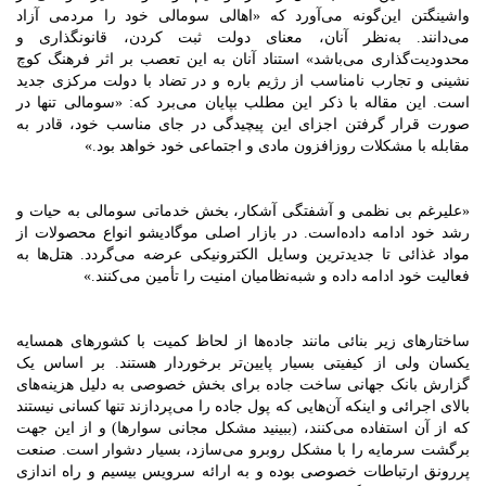
واشینگتن این‌گونه می‌آورد که «اهالی سومالی خود را مردمی آزاد
می‌دانند. به‌نظر آنان، معنای دولت ثبت کردن، قانونگذاری و
محدودیت‌گذاری می‌باشد» استناد آنان به این تعصب بر اثر فرهنگ کوچ
نشینی و تجارب نامناسب از رژیم باره و در تضاد با دولت مرکزی جدید
است. این مقاله با ذکر این مطلب بپایان می‌برد که: «سومالی تنها در
صورت قرار گرفتن اجزای این پیچیدگی در جای مناسب خود، قادر به
مقابله با مشکلات روزافزون مادی و اجتماعی خود خواهد بود.»
«علیرغم بی نظمی و آشفتگی آشکار، بخش خدماتی سومالی به حیات و
رشد خود ادامه داده‌است. در بازار اصلی موگادیشو انواع محصولات از
مواد غذائی تا جدیدترین وسایل الکترونیکی عرضه می‌گردد. هتل‌ها به
فعالیت خود ادامه داده و شبه‌نظامیان امنیت را تأمین می‌کنند.»
ساختارهای زیر بنائی مانند جاده‌ها از لحاظ کمیت با کشورهای همسایه
یکسان ولی از کیفیتی بسیار پایین‌تر برخوردار هستند. بر اساس یک
گزارش بانک جهانی ساخت جاده برای بخش خصوصی به دلیل هزینه‌های
بالای اجرائی و اینکه آن‌هایی که پول جاده را می‌پردازند تنها کسانی نیستند
که از آن استفاده می‌کنند، (ببینید مشکل مجانی سوارها) و از این جهت
برگشت سرمایه را با مشکل روبرو می‌سازد، بسیار دشوار است. صنعت
پررونق ارتباطات خصوصی بوده و به ارائه سرویس بیسیم و راه اندازی