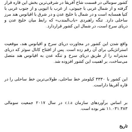
کشور سومالی در قسمت شاخ آفریقا در شرقی‌ترین بخش این قاره قرار
گرفته و از شمال غربی با جیبوتی، از غرب با اتیوپی و از جنوب غربی با
کنیا همسایه است و در شمال با خلیج عدن و در شرق با اقیانوس هند مرز
ساحلی دارد. تنگه راهبردی «باب‏‌المندب» که رابط میان خلیج عدن و
دریای سرخ است، در شمال این کشور قراردارد.
واقع‏ شدن این کشور در مجاورت دریای سرخ و اقیانوس هند، موقعیت
استراتژیکی برای آن رقم زده است. پس از افتتاح کانال سوئز که دریای
مدیترانه را از طریق دریای سرخ و تنگه عدن به اقیانوس هند متصل‏
می‏‌ساخت، بر اهمیت این کشور افزوده شد.
این کشور با ۳۳۳۰ کیلومتر خط ساحلی، طولانی‏‌ترین خط ساحلی را در
قاره آفریقا داراست.
بر اساس برآوردهای سازمان c.i.a در سال ۲۰۱۷ جمعیت سومالی
۱۱.۰۳۱.۳۸۳ نفر بوده است.
تاریخ