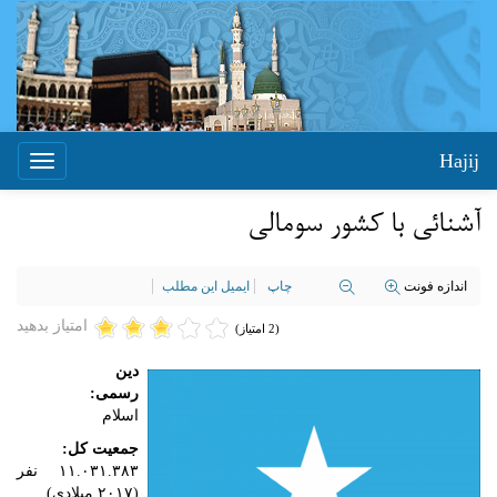
Hajij
Toggle
igation
آشنائی با کشور سومالی
اندازه فونت
چاپ
ایمیل این مطلب
امتیاز بدهید
(2 امتیاز)
دین
رسمی:
اسلام
جمعیت کل:
۱۱.۰۳۱.۳۸۳ نفر
(۲۰۱۷ میلادی)