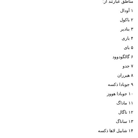
مناطق عبارتند از:
۱ آودال
۲ باکول
۳ بنادیر
۴ باری
۵ بای
۶ گالگودوود
۷ جدو
۸ هیرران
۹ جوبادا ذکسه
۱۰ جوبادا هووز
۱۱ ماداگ
۱۲ ناگال
۱۳ ساناگ
۱۴ شابیل لاها ذکسه