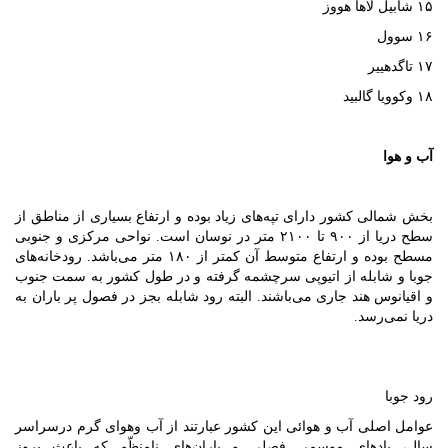
۱۵ شابیل لاها هووز
۱۶ سوول
۱۷ تاگدهییر
۱۸ وکوویا گالبید
آب و هوا
بخش شمالی کشور دارای تپه‌های زیاد بوده و ارتفاع بسیاری از مناطق از
سطح دریا از ۹۰۰ تا ۲۱۰۰ متر در نوسان است. نواحی مرکزی و جنوبی
مسطح بوده و ارتفاع متوسط آن کمتر از ۱۸۰ متر می‌باشد. رودخانه‌های
جوبا و شابله از اتیوپی سرچشمه گرفته و در طول کشور به سمت جنوب
و اقیانوس هند جاری می‌باشند. البته رود شابله بجز در فصول پر باران به
دریا نمی‌رسد.
رود جوبا
عوامل اصلی آب و هوائی این کشور عبارتند از آب وهوای گرم درسراسر
سال، بادهای موسمی فصلی و باران‌های نامنظّم که باعث بروز