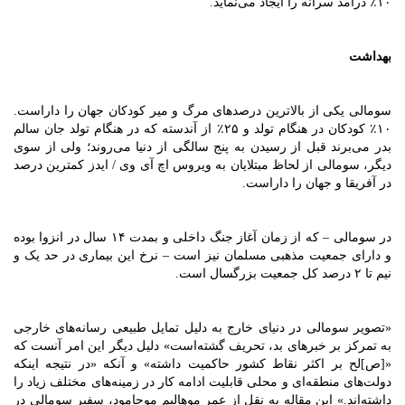
۱۰٪ درآمد سرانه را ایجاد می‌نماید.
بهداشت
سومالی یکی از بالاترین درصدهای مرگ و میر کودکان جهان را داراست.
۱۰٪ کودکان در هنگام تولد و ۲۵٪ از آندسته که در هنگام تولد جان سالم
بدر می‌برند قبل از رسیدن به پنج سالگی از دنیا می‌روند؛ ولی از سوی
دیگر، سومالی از لحاظ مبتلایان به ویروس اچ آی وی / ایدز کمترین درصد
در آفریقا و جهان را داراست.
در سومالی – که از زمان آغاز جنگ داخلی و بمدت ۱۴ سال در انزوا بوده
و دارای جمعیت مذهبی مسلمان نیز است – نرخ این بیماری در حد یک و
نیم تا ۲ درصد کل جمعیت بزرگسال است.
«تصویر سومالی در دنیای خارج به دلیل تمایل طبیعی رسانه‌های خارجی
به تمرکز بر خبرهای بد، تحریف گشته‌است» دلیل دیگر این امر آنست که
«[ص]لح بر اکثر نقاط کشور حاکمیت داشته» و آنکه «در نتیجه اینکه
دولت‌های منطقه‌ای و محلی قابلیت ادامه کار در زمینه‌های مختلف زیاد را
داشته‌اند.» این مقاله به نقل از عمر موهالیم موحامود، سفیر سومالی در