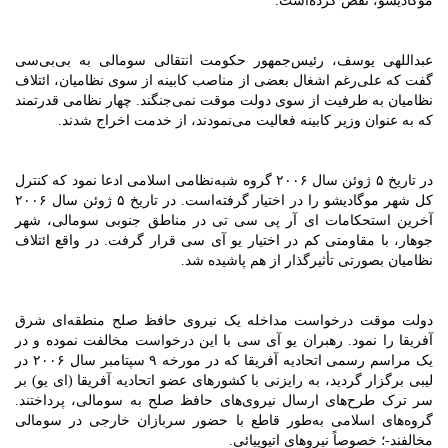
موگادیشو، نقض کرده‌است.
عبداللهی یوسف، رئیس‌جمهور حکومت انتقالی سومالی به بی‌بی‌سی
گفت که علی‌رغم اشغال بعضی از مناصب کابینه از سوی نظامیان، ائتلاف
نظامیان به طرفیت از سوی دولت موقت نمی‌جنگند. چهار نظامی قدرتمند
که به عنوان وزیر کابینه فعالیت می‌نمودند، از خدمت اخراج شدند.
در تاریخ ۵ ژوئن سال ۲۰۰۶ گروه شبه‌نظامی اسلامی ادعا نمود که کنترل
کل شهر موگادیشو را در اختیار گرفته‌است. در تاریخ ۵ ژوئن سال ۲۰۰۶
آخرین استحکامات ای آر پی سی تی در مناطق جنوبی سومالی، شهر
جوهار، با مقاومتی کم در اختیار یو آی سی قرار گرفت. در واقع ائتلاف
نظامیان بصورتی تأثیرگذار از هم پاشیده شد.
دولت موقت درخواست مداخله یک نیروی حافظ صلح منطقه‌ای شرق
آفریقا را نمود. رهبران یو آی سی با این درخواست مخالفت نموده و در
یک مراسم رسمی اتحادیه آفریقا که در مورخه ۹ سپتامبر سال ۲۰۰۶ در
لیبی برگزار گردید، به رایزنی با کشورهای عضو اتحادیه آفریقا (ای یو) بر
سر ترک طرح‌های ارسال نیروی‌های حافظ صلح به سومالی، پرداختند.
گروه‌های اسلامی به‌طور قاطع با حضور سربازان خارجی در سومالی
مخالفند-؛ خصوصاً نیروهای اتیوپیائی.