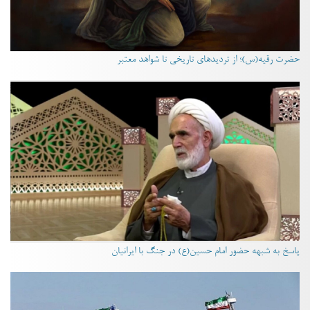
حضرت رقیه(س)؛ از تردیدهای تاریخی تا شواهد معتبر
پاسخ به شبهه حضور امام حسین(ع) در جنگ با ایرانیان