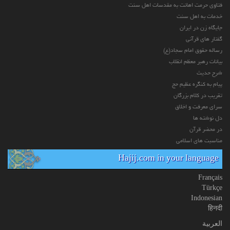
فتاوی حرمت اهانت به مقدسات اهل سنت
خدمات به اهل سنت
جایگاه زن در ایران
گفتار های قرآنی
رساله حقوق امام سجاد(ع)
بیانات رهبر معظم انقلاب
شرح حدیث
پیام به کنگره عظیم حج
تقریب در کلام بزرگان
سرای معرفت و اخلاق
دل نوشته ها
در محضر قرآن
مناسبت های اسلامی
Hajij.com in your language
Français
Türkçe
Indonesian
हिनदी
العربیة