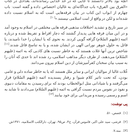
آنچه بود بالاتر دانستند تا جایی که در حد خدایی رسانده‌اند، بغدادی در کتاب
«الفرق بین الفرق» باب جداگانه‌ای به غالیان اختصاص داده‌ و گفته است: باب
چهارم از ابواب این کتاب در بیان فرقه‌هایی است که به اسلام نسبت داده
[۱۰]
شده‌اند و لکن در واقع از امت اسلامی نیستند.»
در سیر تاریخ و تشدید اختلافات مذهبی فرقه هایی مختلفی در اسلام به وجود آمد
و در این میان فرقه هایی پدیدار گشتند که دچار افراط و تفریط شده و درباره
ائمه (علیهم السّلام) گزافه گویی کردند. به نحوی که یا ایشان را خدا نامیدند، یا
[۱۱]
قائل به حلول جوهر نورانی الهی در ایشان شده، و یا به تناسخ قائل شدند.
شاخص ترین آنها غلات هستند که به خاطر نسبت های کاذبی که به ائمه (علیهم
السّلام) می‌دهند، از طرف دیگر مذاهب اسلامی، رد شده اند تا حدی که آنان را
به سبب بیان سخنان کفرآمیزشان از دین اسلام بیرون می‌دانند.
غُلات غالبا از موالیان ایرانی و سایر ملل هستند که یا به خاطر ساده دلی و عامی
بودن، که تحت تاثیر کلام شیوا و رفتار پسندیده ائمه (علیهم السّلام) قرار
می‌گرفتند و یا شیادانی مثل ابوالخطاب بودند که برای رسیدن به مقامات دنیوی
و نفوذ در نفوس مردم نسبت گزافی به ائمه (علیهم السّلام) می‌دادند تا شاید به
[۱۲]
اسم و رسمی رسیده و مریدانی برای خود بیابند.
پی نوشت:
[۱] . قصص،
۱.
۵
[۲] . قرشی، سید علی اکبر، قاموس قرآن، ج۴، ص۹۵، تهران، دارالکتب الاسلامیه، ۱۳۷۱ش.
[۳] . بینه،۷.