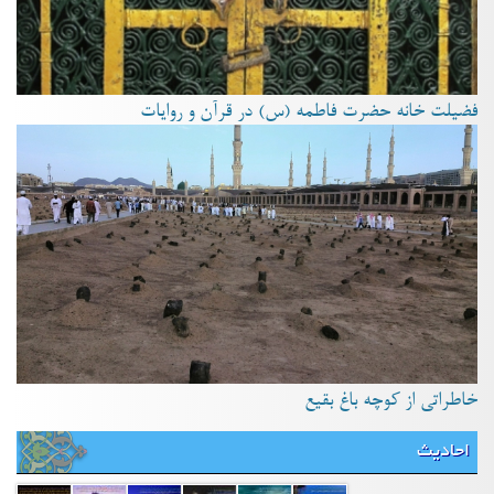
فضیلت خانه حضرت فاطمه (س) در قرآن و روایات
خاطراتی از کوچه باغ بقیع
احادیث