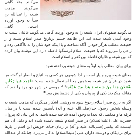
می‌کنند. مثلا گاهی
می‌گویند مذهب
شیعه را عبدالله بن
سبأ به وجود آورده
است، گاهی
می‌گویند صفویان ایران شیعه را به وجود آورده، گاهی می‌گویند غالیان سبب به
وجود آمدن شیعه شده اند. این طائفه چشم برتاریخ صدر اسلام بسته و از
حقیقت مطلب هرگز خود را آگاه نساخته و یا اینکه خود شان را به ناآگاهی زده و
راهی را می‌روند که با حقیقت اسلام فرسنگها فاصله دارد. این نوشته بیان کرده
که بین شیعه و غالیان فاصله بین کفر و اسلام است.
برای بیان مطلب باید اولاً به معنای شیعه پرداخته شود.
معنای شیعه پیرو و یار است و لذا شیعه­ی هر کسی به اتباع و انصار او گفته می­
شود. در قرآن نیز شیعه به همین معنا استعمال شده است: «
فَوَجَدَ فِیها رَجُلَینِ
[۱]
یقْتَتِلانِ هذا مِنْ شِیعَتِهِ وَ هذا مِنْ عَدُوِّهِ
»
؛ موسى در شهر دو مرد را دید که
[۲]
مقاتله میکردند یکى از پیروان و یکى از دشمنانش بود.
اگر به تاریخ صدر اسلام رجوع شود به روشنی آشکار می‌گردد که مذهب شیعه به
وسیله شخص رسول خدا(صلی‌الله علیه و آله) تأسیس شده است تا در میان
فرقه ها و مذاهبی که بعدا به وجود آمده شاخته شده باشد. به این بیان که پیروان
حضرت علی (علیه‌السلام) در صدر اسلام شیعه نامیده شده اند و دلیل آن هم
اینست که پیامبر (صلی‌الله علیه و آله) در زمان حیات خویش این اسم را بارها
برای نزدیکان و دوست داران علی (علیه‌السلام) به کار می‌برد، چنانکه از عبدالله