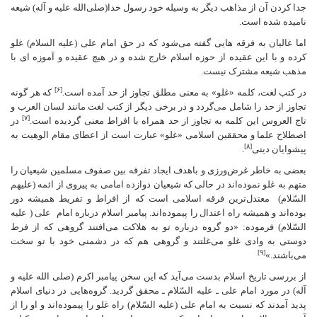
جدا کردن آن از مذاهب دیگر به وسیله خود رسول خدا(صلی‌الله علیه و آله) شیعه
نامیده شده است.
اما غالیان به فرقه هایی گفته می‌شود که در حق امام علی (علیه السلام) غلو
کرده و با این عقیده از حوزه اسلام خارج شده و در هیچ عقیده و آموزه ای با
مذهب شیعه مشترک نیست.
[۶]
در کتب لغت، کلمه‌ «غلو» به معنی مطلق تجاوز از حد آمده است.
که هر گونه
تجاوز از حد را شامل می‌گردد و در برخی دیگر از کتب لغت مانند لسان العرب و
[۷]
تاج العروس این کلمه به تجاوز از حد همراه با افراط معنی گردیده است.
در
اصطلاح علما و محققین اسلامی «غلو» عبارت است از اعطای مقام الوهیت به
[۸]
پیشوایان دینی
.
بعضی به خاطر غرض‌ورزی و باهدف ایجاد تفرقه بین صفوف مسلمین شیعیان را
متهم به غلو نموده‌اند در حالی که شیعیان دوازده امامی به پیروی از ائمه (علیهم
السّلام) معتدل‌ترین فرقه اسلامی است که از افراط و تفریط همیشه دور
بوده‌اند و همیشه راه اعتدال را پیموده‌اند. پیامبر اسلام درباره امام علی ( علیه
السّلام) فرموده: «دو گروه درباره تو به هلاکت می‌افتند گروهی که از فرط
دوستی به وادی غلو می‌‌‌غلتند و گروهی هم که در دشمنی خود با تو سخت
[۹]
می‌باشند.»
از بررسی تاریخ اسلام بدست می‌آید که این سخن پیامبر اکرم (صلی الله علیه و
آله) در مورد امام علی ـ علیه السّلام ـ محقق گردید. گروه‌هایی در دنیای اسلام
پدید آمدند که نسبت به امام علی (علیه السّلام) راه غلو را پیموده‌اند و او را از