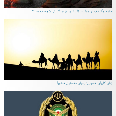
امام سجّاد (ع) در جواب سؤال از پیروز جنگ کربلا چه فرمودند؟
زنان کاروان حسینی؛ راویان نخستین عاشورا