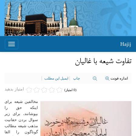
Hajij
Toggle
igation
تفاوت شیعه با غالیان
اندازه فونت
چاپ
ایمیل این مطلب
امتیاز بدهید
(0 امتیاز)
مخالفین شیعه برای
اینکه حق را
بپوشانند، برای زیر
سوال بردن حقانیت
مذهب شیعه مطالب
گوناگون را القا