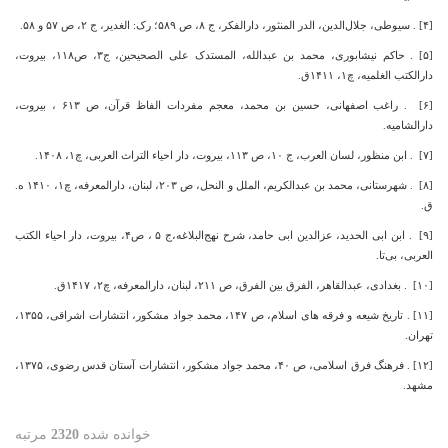
[۴] . سیوطی، جلال‌الدین، الدر المنثور، دارالفکر، ج ۸، ص ۵۸۹؛ رک: الغدیر، ج ۲، ص ۵۷ و ۵۸.
[۵] . حاکم نیشابوری، محمد بن عبدالله، المستدک علی الصحیحین، ج۳، ص۱۱۸، بیروت،
دارالکتب الغلمیه، چ۱، ۱۴۱۱ق.
[۶] . راغب اصفهانی، حسین بن محمد، معجم مفردات الفاظ قرآن، ص ۶۱۳ ، بیروت،
دارالشامیه.
[۷] . ابن منظور، لسان العرب، ج ۱۰، ص ۱۱۳، بیروت، دار احیاء التراث العربی، چ۱، ۱۴۰۸.
[۸] . شهرستانی‌، محمد بن عبدالکریم، الملل و النحل، ص ۲۰۳، لبنان، دارالمعرفه، چ۱، ۱۴۱۰ ه.
ق.
[۹] . ابن ابی الحدید، عزالدین ابی حامد، شرح نهج‌البلاغه،ج ۵ ، ص۴، بیروت، دار احیاء الکتب
العربی، بی‌تا.
[۱۰] . بغدادی، عبدالقاهر، الفرق بین الفرق، ص ۲۱۱، لبنان، دارالمعرفه، چ۲، ۱۴۱۷ق.
[۱۱] . تاریخ شیعه و فرقه های اسلام، ص ۱۴۷، محمد جواد مشکور، انتشارات اشراقی، ۱۳۵۵،
تهران.
[۱۲] . فرهنگ فرق اسلامی، ص ۴۰، محمد جواد مشکور، انتشارات آستان قدس رضوی، ۱۳۷۵،
مشهد.
خوانده شده
2320
مرتبه