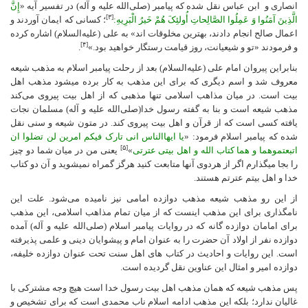
انصاری و ابن عباس نقل شده که پیامبر (صلی‌الله علیه و آله) در تفسیر آیه «
إِنَّ
[۳]
الَّذِینَ آمَنُوا وَ عَمِلُوا الصَّالِحاتِ أُولئِکَ هُمْ خَیرُ الْبَرِیهِ:
؛ کسانی که ایمان آوردند و
اعمال صالح انجام دادند، بهترین مخلوقات اند» به علی (علیه‌السلام) اشاره کرده
[۴]
و فرمودند «تو و شیعیانت، روز قیامت رستگار خواهید بود.»
.
بنابراین پیروان امام علی (علیه‌السلام) بعد از رحلت پیامبر اسلام به مذهب شیعه
معروف شد و اسم دیگری که برای این مذهب به کار برده می­شود مذهب اهل
بیت است. در میان مذاهب اسلامی تنها مذهبی که از اهل بیت پیروی می‌کند
مذهب شیعه است و بنا به گفته رسول خدا(صلی‌الله علیه و آله) مسلمان نجات
یافته کسی است که از قرآن و اهل بیت پیروی کند. در متون شیعه و سنی نقل
شده که پیامبر اسلام فرمود: «
یا ایهاالناس انی تارک فیکم امرین لن تضلوا ان
[۵]
اتبعتموهما و هما کتاب الله و اهل بیتی عترتی
»
یعنی من در میان شما دو چیز
را بجا می­گذارم اگر از هردوی آنها متابعت کنید هرگز گمراه نمی­شوید و آن دو کتاب
خدا و اهل بیتم عترتم هستند.
از این رو مذهب شیعه مذهب دوازده امامی نیز نامیده می‌شود. علت این
نامگذاری برای این مذهب اینست که از میان تمام مذاهب اسلامی، این مذهب
برای امامان دوازده گانه که در روایات پیامبر اسلام (صلی‌الله علیه و آله) آمده
دوازده نفر از اولاد آن حضرت را به عنوان امام و پیشوایان دینی و علمی پذیرفته
است. این روایات و احادیث در کتاب های اهل سنت تحت عنوان دوازده خلیفه،
دوازده امیر و امثال این عناوین نقل گردیده است.
پس مذهب شیعه که همان مذهب اهل بیت رسول خدا است هیچ وجه مشترکی با
غالیان ندارد؛ بلکه این مذهب ادامه اسلام ناب محمدی است که برای تشخیص و