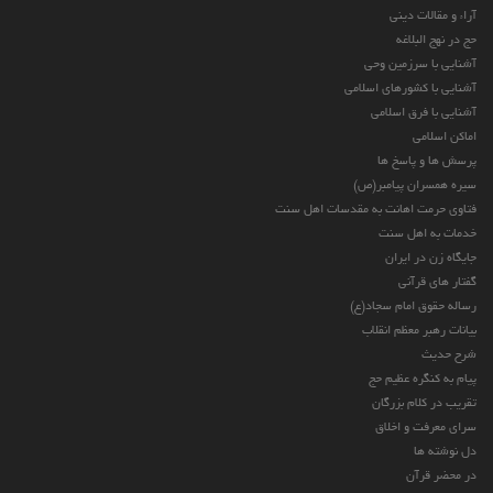
آراء و مقالات دینی
حج در نهج البلاغه
آشنایی با سرزمین وحی
آشنایی با کشورهای اسلامی
آشنایی با فرق اسلامی
اماکن اسلامی
پرسش ها و پاسخ ها
سیره همسران پیامبر(ص)
فتاوی حرمت اهانت به مقدسات اهل سنت
خدمات به اهل سنت
جایگاه زن در ایران
گفتار های قرآنی
رساله حقوق امام سجاد(ع)
بیانات رهبر معظم انقلاب
شرح حدیث
پیام به کنگره عظیم حج
تقریب در کلام بزرگان
سرای معرفت و اخلاق
دل نوشته ها
در محضر قرآن