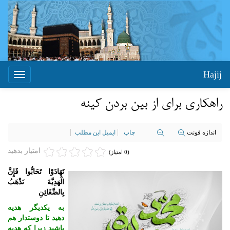
Hajij
Toggle
igation
راهکاری برای از بین بردن کینه
اندازه فونت
چاپ
ایمیل این مطلب
امتیاز بدهید
(0 امتیاز)
تَهَادَوْا تَحَابُّوا فَإِنَّ
الْهَدِیَّةَ تَذْهَبُ
بِالضَّغَائِنِ
به یکدیگر هدیه
دهید تا دوستدار هم
باشید زیرا که هدیه