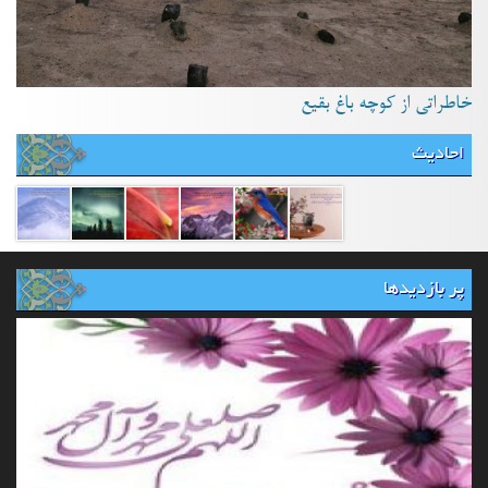
خاطراتی از کوچه باغ بقیع
احادیث
پر بازدیدها