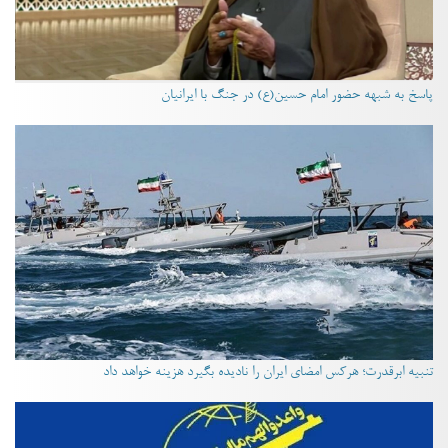
پاسخ به شبهه حضور امام حسین(ع) در جنگ با ایرانیان
تنبیه ابرقدرت؛ هرکس امضای ایران را نادیده بگیرد هزینه خواهد داد