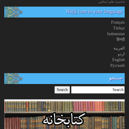
مناسبت های اسلامی
Hajij.com in your language
Français
Türkçe
Indonesian
हिनदी
العربیة
اردو
English
Русский
جستجو