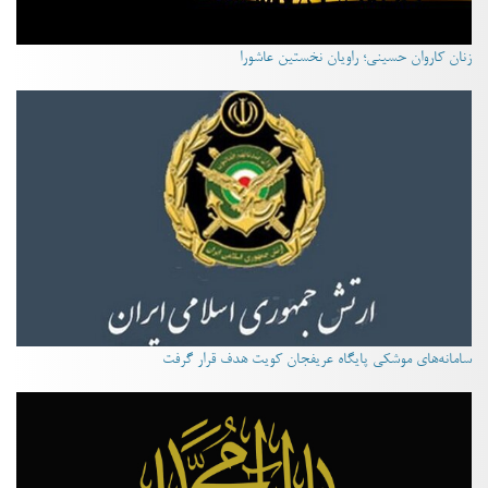
زنان کاروان حسینی؛ راویان نخستین عاشورا
سامانه‌های موشکی پایگاه عریفجان کویت هدف قرار گرفت