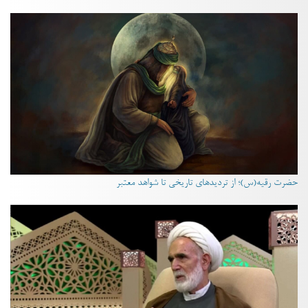
حضرت رقیه(س)؛ از تردیدهای تاریخی تا شواهد معتبر