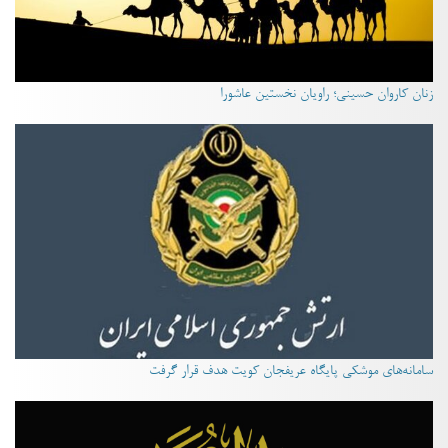
زنان کاروان حسینی؛ راویان نخستین عاشورا
سامانه‌های موشکی پایگاه عریفجان کویت هدف قرار گرفت