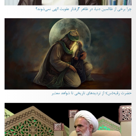
چرا برخی از ظالمین دنیا، در ظاهر گرفتار عقوبت الهی نمی‌شوند؟
حضرت رقیه(س)؛ از تردیدهای تاریخی تا شواهد معتبر