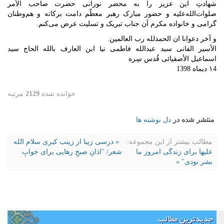
شهادتِ این عزیز را به محضر نورانی حضرت صاحب الأمر
صلوات‌الله‌علیه و حضور مبارک رهبر معظّم دامت برکاته و هم‌وطنان
گرامی و خانواده مکرم آن جناب تبریک و تسلیت عرض می‌کنم.
و آخر دعوانا ان الحمدلله رب العالمین.
الأسیر الفانی سید عبدالله فاطمی نیا ابن العارف بالله الحاج سید
اسماعیل الأصفیائی قُدس سِره
١4 دیماه 1398
خوانده شده
2129
مرتبه
منتشر شده در
دل نوشته ها
مطالب بیشتر از این مجموعه:
« درسی زیبا از زینب کبری سلام الله
علیها برای زندگی امروز ما
شعر/ "اذانِ صبحِ رهایی برای خوابِ
بشر بودی" »
جدیدترین مطالب