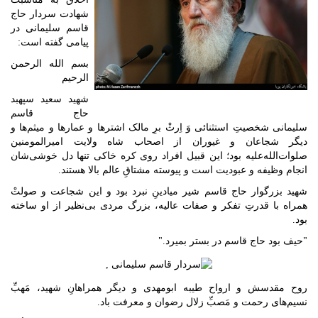
شهادت سردار حاج
قاسم سلیمانی در
پیامی گفته است:
بسم الله الرحمن
الرحیم
شهید سعید سپهبد
حاج قاسم
سلیمانی شخصیتِ استثنائی وَ اِرثْ برِ مالک اشترها و عمارها و میثم‌ها و
دیگر شجاعان و غیوران از اصحاب شاه ولایت امیرالمومنین
صلوات‌الله‌علیه بود؛ این قبیل افراد روى کره خاکی تنها دل خوشی‌شان
انجام وظیفه و عبودیت است و پیوسته مشتاقِ عالم بالا هستند.
شهید بزرگوار حاج قاسم شیر میادینِ نبرد بود و این شجاعت و صولتْ
همراه با قدرتِ تفکر و صفات عالیه، بزرگ مردی بی‌نظیر از او ساخته
بود.
"حیف بود حاج قاسم در بستر بمیرد."
روح مقدسش و ارواح طیبه ابومهدی و دیگر همراهانِ شهید، مَهبِّ
نسیم‌های رحمت و مَصبِّ زلال رضوان و معرفت باد.