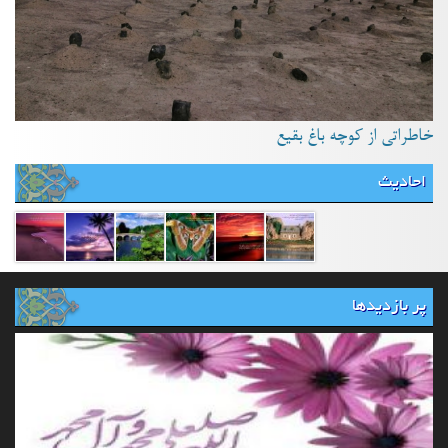
خاطراتی از کوچه باغ بقیع
احادیث
پر بازدیدها