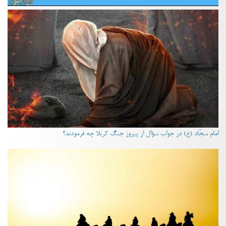
امام سجّاد (ع) در جواب سؤال از پیروز جنگ کربلا چه فرمودند؟