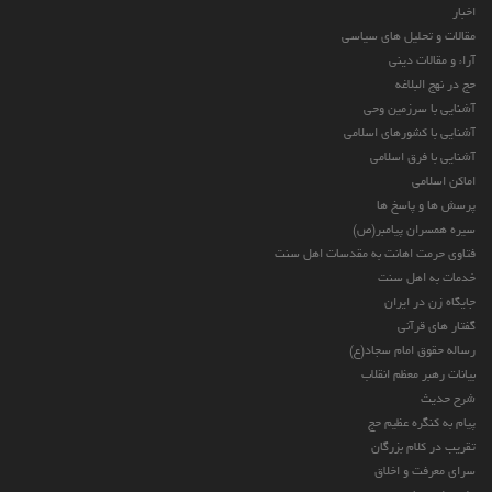
اخبار
مقالات و تحلیل های سیاسی
آراء و مقالات دینی
حج در نهج البلاغه
آشنایی با سرزمین وحی
آشنایی با کشورهای اسلامی
آشنایی با فرق اسلامی
اماکن اسلامی
پرسش ها و پاسخ ها
سیره همسران پیامبر(ص)
فتاوی حرمت اهانت به مقدسات اهل سنت
خدمات به اهل سنت
جایگاه زن در ایران
گفتار های قرآنی
رساله حقوق امام سجاد(ع)
بیانات رهبر معظم انقلاب
شرح حدیث
پیام به کنگره عظیم حج
تقریب در کلام بزرگان
سرای معرفت و اخلاق