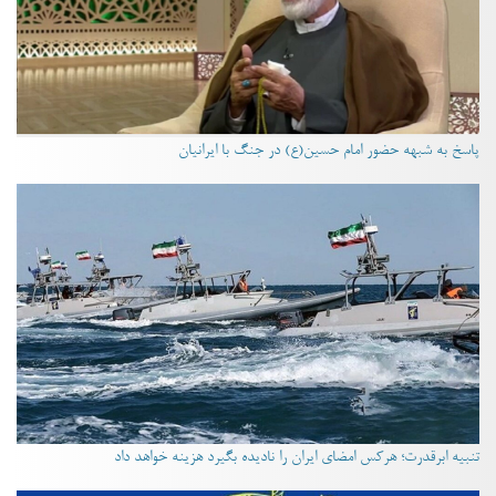
پاسخ به شبهه حضور امام حسین(ع) در جنگ با ایرانیان
تنبیه ابرقدرت؛ هرکس امضای ایران را نادیده بگیرد هزینه خواهد داد