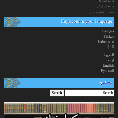
دل نوشته ها
در محضر قرآن
مناسبت های اسلامی
Hajij.com in your language
Français
Türkçe
Indonesian
हिनदी
العربیة
اردو
English
Русский
جستجو