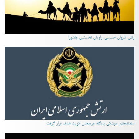
زنان کاروان حسینی؛ راویان نخستین عاشورا
سامانه‌های موشکی پایگاه عریفجان کویت هدف قرار گرفت