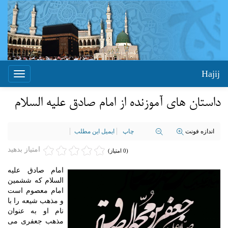
Hajij
Toggle
igation
داستان های آموزنده از امام صادق علیه السلام
اندازه فونت
چاپ
ایمیل این مطلب
امتیاز بدهید
(0 امتیاز)
امام صادق علیه
السلام که ششمین
امام معصوم است
و مذهب شیعه را با
نام او به عنوان
مذهب جعفری می