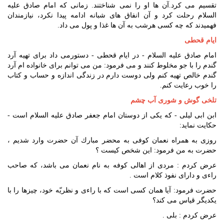
تقسیم می کرد.آن ها او را نمی شناختند. زمانی که امام صادق علیه
السلام رحلت کرد و آن انفاق های شبانه ادامه پیدا نکرد، نیازمندان
فهمیدند که چه کسی هرشب به آن ها غذا و پول می داد.
ایام قحطی
امام صادق علیه السلام - در ایام قحطی - دستورمی داد برای تهیه آرد
گندم را با جو مخلوط کنند و می فرمود: من می توانم برای خانواده ام آرد
گندم خالص تهیه کنم ولی دوست دارم در زندگی اندازه و حساب و کتاب
را خوب رعایت کنم.
تلخى گوش و شورى آب چشم
ابن ابى ليلى - كه يكى از دوستان امام جعفر صادق عليه السلام است -
حكايت نمايد:
روزى به همراه نعمان كوفى به محضر مبارك آن حضرت وارد شديم ،
حضرت به من فرمود: اين شخص كيست ؟
عرض كردم : مردى از اهالى كوفه به نام نعمان مى باشد، كه صاحب
راءى و داراى نفوذ كلام است .
حضرت فرمود: آيا همان كسى است كه با راءى و نظريّه خود، چيزها را با
يكديگر قياس مى كند؟
عرض كردم : بلى .