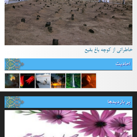
خاطراتی از کوچه باغ بقیع
احادیث
پر بازدیدها