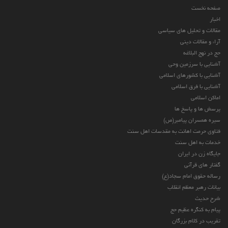
صفحه نخست
اخبار
مقالات و تحلیل های سیاسی
آراء و مقالات دینی
حج در نهج البلاغه
آشنایی با سرزمین وحی
آشنایی با کشورهای اسلامی
آشنایی با فرق اسلامی
اماکن اسلامی
پرسش ها و پاسخ ها
سیره همسران پیامبر(ص)
فتاوی حرمت اهانت به مقدسات اهل سنت
خدمات به اهل سنت
جایگاه زن در ایران
گفتار های قرآنی
رساله حقوق امام سجاد(ع)
بیانات رهبر معظم انقلاب
شرح حدیث
پیام به کنگره عظیم حج
تقریب در کلام بزرگان