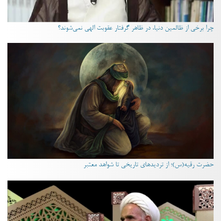
چرا برخی از ظالمین دنیا، در ظاهر گرفتار عقوبت الهی نمی‌شوند؟
حضرت رقیه(س)؛ از تردیدهای تاریخی تا شواهد معتبر