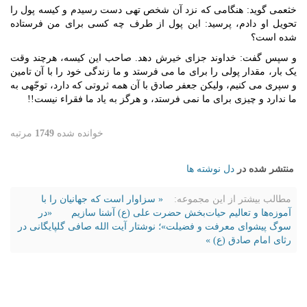
خثعمی گوید: هنگامی که نزد آن شخص تهی دست رسیدم و کیسه پول را
تحویل او دادم، پرسید: این پول از طرف چه کسی برای من فرستاده
شده است؟
و سپس گفت: خداوند جزای خیرش دهد. صاحب این کیسه، هرچند وقت
یک بار، مقدار پولی را برای ما می فرستد و ما زندگی خود را با آن تامین
و سپری می کنیم، ولیکن جعفر صادق با آن همه ثروتی که دارد، توجّهی به
ما ندارد و چیزی برای ما نمی فرستد، و هرگز به یاد ما فقراء نیست!!
خوانده شده
1749
مرتبه
منتشر شده در
دل نوشته ها
مطالب بیشتر از این مجموعه:
« سزاوار است که جهانیان را با
آموزه‌ها و تعالیم حیات‌بخش حضرت علی (ع) آشنا سازیم
«در
سوگ پیشوای معرفت و فضیلت»؛ نوشتار آیت الله صافی گلپایگانی در
رثای امام صادق (ع) »