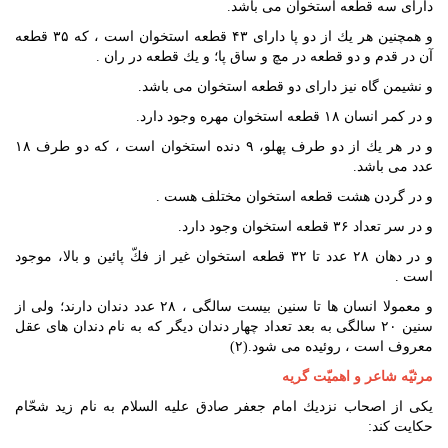
داراى سه قطعه استخوان مى باشد.
و همچنين هر يك از دو پا داراى ۴۳ قطعه استخوان است ، كه ۳۵ قطعه
آن در قدم و دو قطعه در مچ و ساق پا؛ و يك قطعه در ران .
و نشيمن گاه نيز داراى دو قطعه استخوان مى باشد.
و در كمر انسان ۱۸ قطعه استخوان مهره وجود دارد.
و در هر يك از دو طرف پهلو، ۹ دنده استخوان است ، كه دو طرف ۱۸
عدد مى باشد.
و در گردن هشت قطعه استخوان مختلف هست .
و در سر تعداد ۳۶ قطعه استخوان وجود دارد.
و در دهان ۲۸ عدد تا ۳۲ قطعه استخوان غير از فكّ پائين و بالا، موجود
است .
و معمولا انسان ها تا سنين بيست سالگى ، ۲۸ عدد دندان دارند؛ ولى از
سنين ۲۰ سالگى به بعد تعداد چهار دندان ديگر كه به نام دندان هاى عقل
معروف است ، روئيده مى شود.(۲)
مرثيّه شاعر و اهميّت گريه
يكى از اصحاب نزديك امام جعفر صادق عليه السلام به نام زيد شحّام
حكايت كند: