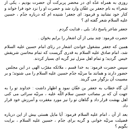
روزى به همراه عدّه اى در محضر پربركت آن حضرت بوديم ، يكى از
شعراء به نام جعفر بن عفّان وارد شد و حضرت او را نزد خود فرا خواند و
كنار خود نشانيد و فرمود: اى جعفر! شنيده ام كه درباره جدّم ، حسين
عليه السلام شعر گفته اى ؟
جعفر شاعر پاسخ داد: بلى ، فدايت گردم .
حضرت فرمود: چند بيتى از آن اشعار را برايم بخوان .
همين كه جعفر مشغول خواندن اشعار در رثاى امام حسين عليه السلام
شد، امام صادق عليه السلام به قدرى گريست كه تمام محاسن شريفش
خيس ‍ گرديد؛ و تمام اهل منزل نيز گريه اى بسيار كردند.
سپس حضرت فرمود: به خدا قسم ، ملائكه مقرّب الهى در اين مجلس ‍
حضور دارند و همانند ما مرثيّه جدّم حسين عليه السلام را مى شنوند؛ و بر
مصيبت آن بزگوار مى گريند.
آن گاه خطاب به جعفر بن عفّان نمود و اظهار داشت : خداوند تو را به
جهت آن كه بر مصائب حسين سلام اللّه عليه ، مرثيّه سرائى مى كنى
اهل بهشت قرار داد و گناهان تو را نيز مورد مغفرت و آمرزش خود قرار
داد.
بعد از آن ، امام عليه السلام فرمود: آيا مايل هستى بيش از اين درباره
فضيلت مرثيّه خوانى و گريه براى جدّم ، حسين عليه السلام ، برايت
بگويم ؟