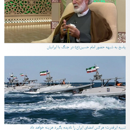
پاسخ به شبهه حضور امام حسین(ع) در جنگ با ایرانیان
تنبیه ابرقدرت؛ هرکس امضای ایران را نادیده بگیرد هزینه خواهد داد