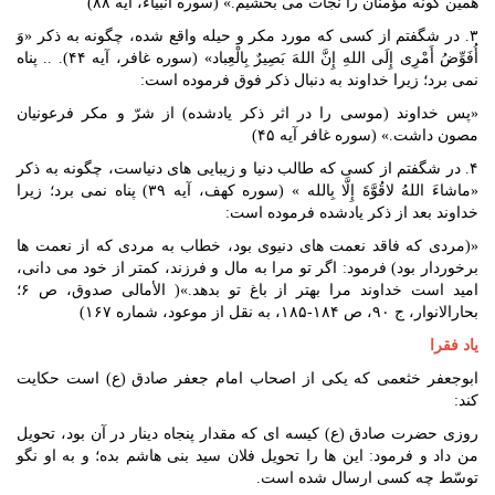
همین گونه مؤمنان را نجات می بخشیم.» (سوره انبیاء، آیه ۸۸)
۳. در شگفتم از کسی که مورد مکر و حیله واقع شده، چگونه به ذکر «وَ
أُفَوِّضُ أَمْرِی إِلَی اللهِ إِنَّ اللهَ بَصِیرٌ بِالْعِباد» (سوره غافر، آیه ۴۴). .. پناه
نمی برد؛ زیرا خداوند به دنبال ذکر فوق فرموده است:
«پس خداوند (موسی را در اثر ذکر یادشده) از شرّ و مکر فرعونیان
مصون داشت.» (سوره غافر آیه ۴۵)
۴. در شگفتم از کسی که طالب دنیا و زیبایی های دنیاست، چگونه به ذکر
«ماشاءَ اللهُ لاقُوَّةَ إِلَّا بِالله » (سوره کهف، آیه ۳۹) پناه نمی برد؛ زیرا
خداوند بعد از ذکر یادشده فرموده است:
«(مردی که فاقد نعمت های دنیوی بود، خطاب به مردی که از نعمت ها
برخوردار بود) فرمود: اگر تو مرا به مال و فرزند، کمتر از خود می دانی،
امید است خداوند مرا بهتر از باغ تو بدهد.»( الأمالی صدوق، ص ۶؛
بحارالانوار، ج ۹۰، ص ۱۸۴-۱۸۵، به نقل از موعود، شماره ۱۶۷)
یاد فقرا
ابوجعفر خثعمی که یکی از اصحاب امام جعفر صادق (ع) است حکایت
کند:
روزی حضرت صادق (ع) کیسه ای که مقدار پنجاه دینار در آن بود، تحویل
من داد و فرمود: این ها را تحویل فلان سید بنی هاشم بده؛ و به او نگو
توسّط چه کسی ارسال شده است.