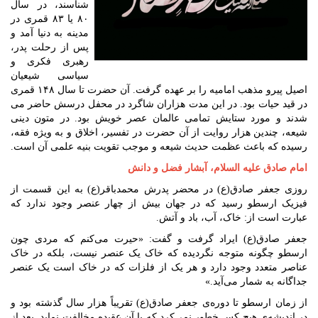
شناسند، در سال
۸۰ یا ۸۳ قمری در
مدینه به دنیا آمد و
پس از رحلت پدر،
رهبری فکری و
سیاسی شیعیان
اصیل پیرو مذهب امامیه را بر عهده گرفت. آن حضرت تا سال ۱۴۸ قمری
در قید حیات بود. در این مدت هزاران شاگرد در محفل درسش حاضر می
شدند و مورد ستایش تمامی عالمان عصر خویش بود. در متون دینی
شیعه، چندین هزار روایت از آن حضرت در تفسیر، اخلاق و به ویژه فقه،
رسیده که باعث عظمت حدیث شیعه و موجب تقویت بنیه علمی آن است.
امام صادق علیه السلام، آبشار فضل و دانش
روزی جعفر صادق(ع) در محضر پدرش محمدباقر(ع) به این قسمت از
فیزیک ارسطو رسید که در جهان بیش از چهار عنصر وجود ندارد که
عبارت است از: خاک، آب،‌ باد و آتش.
جعفر صادق(ع) ایراد گرفت و گفت: «حیرت می‌‌کنم که مردی چون
ارسطو چگونه متوجه نگردیده که خاک یک عنصر نیست، بلکه در خاک
عناصر متعدد وجود دارد و هر یک از فلزات که در خاک است یک عنصر
جداگانه به شمار می‌آید.»
از زمان ارسطو تا دوره‌ی جعفر صادق(ع) تقریباً هزار سال گذشته بود و
در اندیشه‌ی هیچ کس خطور نمی‌کرد که با آن عقیده مخالفت نماید. بعد از