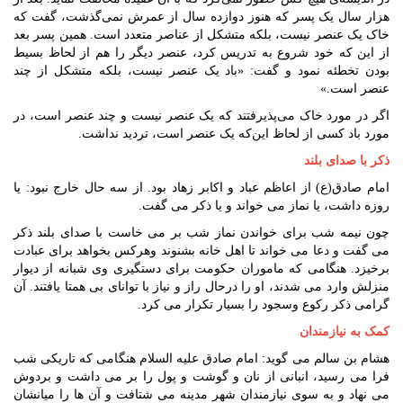
هزار سال یک پسر که هنوز دوازده سال از عمرش نمی‌گذشت، گفت که
خاک یک عنصر نیست، بلکه متشکل از عناصر متعدد است. همین پسر بعد
از این که خود شروع به تدریس کرد، عنصر دیگر را هم از لحاظ بسیط
بودن تخطئه نمود و گفت: «باد یک عنصر نیست، بلکه متشکل از چند
عنصر است.»
اگر در مورد خاک می‌پذیرفتند که یک عنصر نیست و چند عنصر است، در
مورد باد کسی از لحاظ این‌که یک عنصر است، تردید نداشت.
ذکر با صدای بلند
امام صادق(ع) از اعاظم عباد و اکابر زهاد بود. از سه حال خارج نبود: یا
روزه داشت، یا نماز می خواند و یا ذکر می گفت.
چون نیمه شب برای خواندن نماز شب بر می خاست با صدای بلند ذکر
می گفت و دعا می خواند تا اهل خانه بشنوند وهرکس بخواهد برای عبادت
برخیزد. هنگامی که ماموران حکومت برای دستگیری وی شبانه از دیوار
منزلش وارد می شدند، او را درحال راز و نیاز با توانای بی همتا یافتند. آن
گرامی ذکر رکوع وسجود را بسیار تکرار می کرد.
کمک به نیازمندان
هشام بن سالم می گوید: امام صادق علیه السلام هنگامی که تاریکی شب
فرا می رسید، انبانی از نان و گوشت و پول را بر می داشت و بردوش
می نهاد و به سوی نیازمندان شهر مدینه می شتافت و آن ها را میانشان