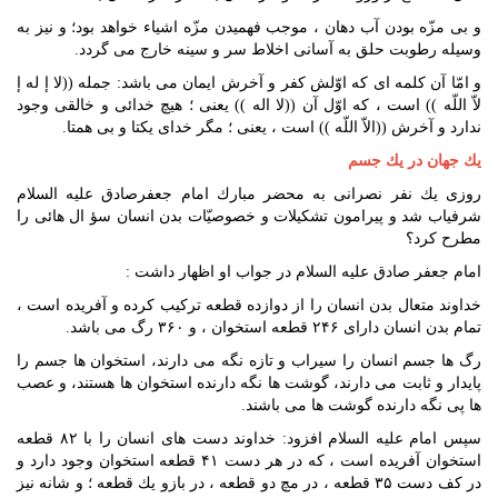
و بى مزّه بودن آب دهان ، موجب فهميدن مزّه اشياء خواهد بود؛ و نيز به
وسيله رطوبت حلق به آسانى اخلاط سر و سينه خارج مى گردد.
و امّا آن كلمه اى كه اوّلش كفر و آخرش ايمان مى باشد: جمله ((لا إ له إ
لاّ اللّه )) است ، كه اوّل آن ((لا اله )) يعنى ؛ هيچ خدائى و خالقى وجود
ندارد و آخرش ((الاّ اللّه )) است ، يعنى ؛ مگر خداى يكتا و بى همتا.
يك جهان در يك جسم
روزى يك نفر نصرانى به محضر مبارك امام جعفرصادق عليه السلام
شرفياب شد و پيرامون تشكيلات و خصوصيّات بدن انسان سؤ ال هائى را
مطرح كرد؟
امام جعفر صادق عليه السلام در جواب او اظهار داشت :
خداوند متعال بدن انسان را از دوازده قطعه تركيب كرده و آفريده است ،
تمام بدن انسان داراى ۲۴۶ قطعه استخوان ، و ۳۶۰ رگ مى باشد.
رگ ها جسم انسان را سيراب و تازه نگه مى دارند، استخوان ها جسم را
پايدار و ثابت مى دارند، گوشت ها نگه دارنده استخوان ها هستند، و عصب
ها پى نگه دارنده گوشت ها مى باشند.
سپس امام عليه السلام افزود: خداوند دست هاى انسان را با ۸۲ قطعه
استخوان آفريده است ، كه در هر دست ۴۱ قطعه استخوان وجود دارد و
در كف دست ۳۵ قطعه ، در مچ دو قطعه ، در بازو يك قطعه ؛ و شانه نيز