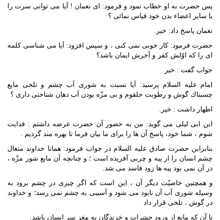
پس حضرت به او خطاب نمود و فرمود: اى نعمان ! آيا مى توانى سرت را
با ساير اعضاء بدن خود قياس نمائى ؟
نعمان پاسخ داد: خير.
حضرت فرمود: كار خوبى نمى كنى ، و سپس افزود: آيا مى شناسى كلمه
اى را كه اوّلش كفر و آخرش ايمان باشد؟
جواب گفت : خير.
امام عليه السلام پرسيد: آيا نسبت به شورى آب چشم و تلخى مايع
چسبناك گوش و رطوبت حلقوم و بى مزّه بودن آب دهان شناختى دارى ؟
اظهار داشت : خير.
ابن ابى ليلى مى گويد: من به حضور آن حضرت عرضه داشتم : فدايت
شوم ، شما خود، پاسخ آن ها را براى ما بيان فرما تا بهره مند گرديم .
بنابراين حضرت صادق عليه السلام در جواب فرمود: همانا خداوند متعال
چشم انسان را از پيه و چربى آفريده است ؛ و چنانچه آن مايع شور مزّه ،
در آن نمى بود پيه ها زود فاسد مى شد.
و همچنين خاصيّت ديگر آن ، اين است كه اگر چيزى در چشم برود به
وسيله شورى آب آن نابود مى شود و آسيبى به چشم نمى رسد؛ و خداوند
در گوش ، تلخى قرار داد
تا آن كه مانع از ورود حشرات و خزندگان به مغز سر انسان باشد.