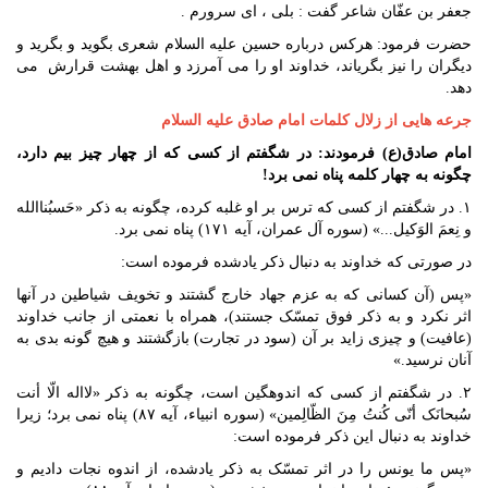
جعفر بن عفّان شاعر گفت : بلى ، اى سرورم .
حضرت فرمود: هركس درباره حسين عليه السلام شعرى بگويد و بگريد و
ديگران را نيز بگرياند، خداوند او را مى آمرزد و اهل بهشت قرارش ‍ مى
دهد.
جرعه هایی از زلال کلمات امام صادق علیه السلام
امام صادق(ع) فرمودند: در شگفتم از کسی که از چهار چیز بیم دارد،
چگونه به چهار کلمه پناه نمی برد!
۱. در شگفتم از کسی که ترس بر او غلبه کرده، چگونه به ذکر «حَسبُناالله
و نِعمَ الوَکیل...» (سوره آل عمران، آیه ۱۷۱) پناه نمی برد.
در صورتی که خداوند به دنبال ذکر یادشده فرموده است:
«پس (آن کسانی که به عزم جهاد خارج گشتند و تخویف شیاطین در آنها
اثر نکرد و به ذکر فوق تمسّک جستند)، همراه با نعمتی از جانب خداوند
(عافیت) و چیزی زاید بر آن (سود در تجارت) بازگشتند و هیچ گونه بدی به
آنان نرسید.»
۲. در شگفتم از کسی که اندوهگین است، چگونه به ذکر «لااله الّا أنت
سُبحانَک أنّی کُنتُ مِنَ الظّالِمین» (سوره انبیاء، آیه ۸۷) پناه نمی برد؛ زیرا
خداوند به دنبال این ذکر فرموده است:
«پس ما یونس را در اثر تمسّک به ذکر یادشده، از اندوه نجات دادیم و