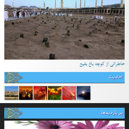
خاطراتی از کوچه باغ بقیع
احادیث
پر بازدیدها