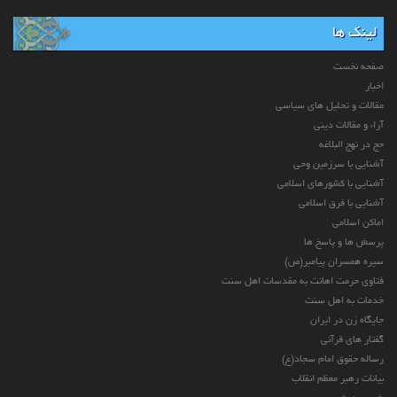
لینک ها
صفحه نخست
اخبار
مقالات و تحلیل های سیاسی
آراء و مقالات دینی
حج در نهج البلاغه
آشنایی با سرزمین وحی
آشنایی با کشورهای اسلامی
آشنایی با فرق اسلامی
اماکن اسلامی
پرسش ها و پاسخ ها
سیره همسران پیامبر(ص)
فتاوی حرمت اهانت به مقدسات اهل سنت
خدمات به اهل سنت
جایگاه زن در ایران
گفتار های قرآنی
رساله حقوق امام سجاد(ع)
بیانات رهبر معظم انقلاب