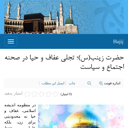
Hajij
Toggle
igation
حضرت زینب(س)؛ تجلی عفاف و حیا در صحنه
اجتماع و سیاست
اندازه فونت
چاپ
ایمیل این مطلب
امتیاز بدهید
(0 امتیاز)
در منظومه اندیشه
اسلامی، عفاف و
حیا نه محدودیتی
برای زن، بلکه
عامل حفظ