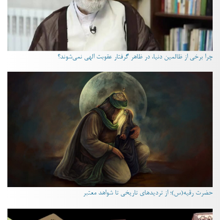
چرا برخی از ظالمین دنیا، در ظاهر گرفتار عقوبت الهی نمی‌شوند؟
حضرت رقیه(س)؛ از تردیدهای تاریخی تا شواهد معتبر