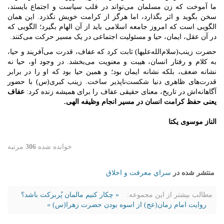
ما آموخت که زن مسلمان می‌تواند در قلب سیاست و اجتماع بایستد،
سخن بگوید و اثر بگذارد، اما هرگز از کرامت خویش نگذرد. این همان
الگویی است که امروز جامعه اسلامی باید از آن الهام بگیرد؛ الگویی که
در آن عقل، ایمان، حیا و مسئولیت اجتماعی در یک مسیر حرکت می‌کنند.
حضرت زینب(سلام‌الله‌علیها) ثابت کرد که عفاف، قدرت می‌آفریند و حیا،
به کلام و رفتار انسان، هیبت و معنویت می‌بخشد. در وجود او، حیا نه
نشانه ضعف، بلکه نشانه ایمان بود؛ و همین حیا بود که او را در برابر
قدرت‌های ظاهری دنیا شکست‌ناپذیر ساخت. زینب کبری(س) با حضور
آگاهانه‌اش در تاریخ، معنای حقیقی عفاف را برای همیشه زنده کرد:
عفاف
یعنی حفظ کرامت انسان در مسیر انجام وظیفه الهی.
الناز موسوی یکتا
خوانده شده
306
مرتبه
منتشر شده در
سراي معرفت و اخلاق
مطالب بیشتر از این مجموعه:
« چکار کنیم مالمان پُربرکت باشد؟
روایت امام زمان(عج) از اسوه بودن حضرت زهرا(س) »