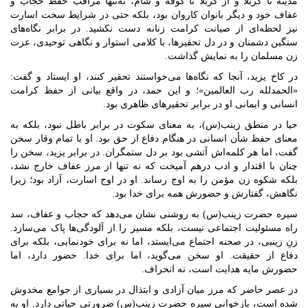
مدینه تا کربلا و از کربلا تا کوفه و شام، نه‌تنها مراقب حفظ حجاب و
عفاف خود و دیگر بانوان کاروان بود، بلکه حتی در شرایط سخت اسارت
نیز لحظه‌ای از صیانت کرامت زنانه دست نکشید. در برابر نگاه‌های
سنگین دشمنان و در دل تحقیرها، با کلامی استوار و نگاهی توحیدی، عزت
زن مسلمان را به نمایش گذاشت.
در کاخ یزید، آنجا که نگاه‌ها می‌خواستند تحقیر کنند، او ایستاد و گفت:
«الحمدلله رب العالمین»؛ و این حمد، در واقع بیانی از حفظ کرامت
انسانی و ایمانی او در برابر تحقیرهای ظاهری بود.
حیا در منطق زینب(س)، به معنای سکوت در برابر باطل نبود، بلکه به
معنای حفظ شأن انسانی در هنگام دفاع از حق بود. او با تمام وقار سخن
گفت، اما هر کلمه‌اش آتشی بود بر دل ستمگران. در برابر یزید، سخن را
چنان با اقتدار و ادب درهم آمیخت که نه تنها از مرز عفاف خارج نشد،
بلکه شکوه زن مؤمن را به اوج رساند. او در اوج اسارت، آزاد بود؛ زیرا
نگاهش، گفتارش و حضورش همه برای خدا بود.
سیره حضرت زینب(س) به روشنی نشان می‌دهد که حجاب و عفاف، سد
راه مسئولیت اجتماعی نیست، بلکه مسیر را از آلودگی‌ها پاک می‌سازد.
زنِ زینبی، در صحنه اجتماع می‌ایستد، اما نه برای خودنمایی، بلکه برای
دفاع از حقیقت. او سخن می‌گوید، اما برای خدا. حضور دارد، اما
حضورش مایه هدایت است، نه انحراف.
در عصر حاضر که مرز میان آزادی و ابتذال در بسیاری از جوامع مخدوش
شده است، بازخوانی سیره حضرت زینب(س) ضرورتی حیاتی دارد. او به