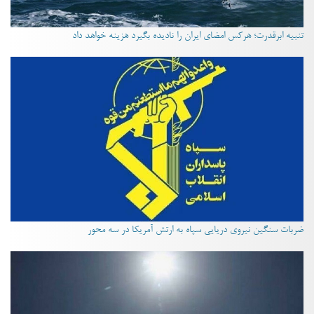
تنبیه ابرقدرت؛ هرکس امضای ایران را نادیده بگیرد هزینه خواهد داد
ضربات سنگین نیروی دریایی سپاه به ارتش آمریکا در سه محور