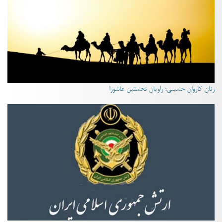
زنان کاروان حسینی؛ راویان نخستین عاشورا