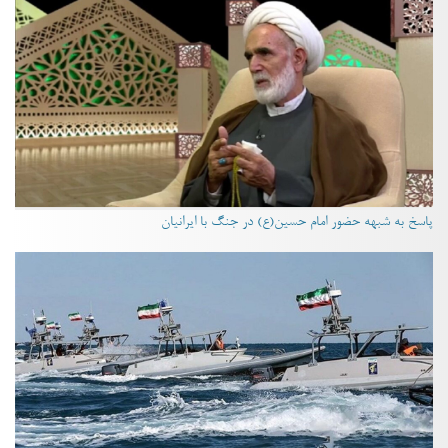
پاسخ به شبهه حضور امام حسین(ع) در جنگ با ایرانیان