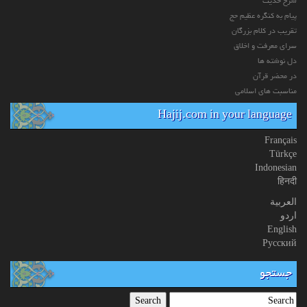
شرح حدیث
پیام به کنگره عظیم حج
تقریب در کلام بزرگان
سرای معرفت و اخلاق
دل نوشته ها
در محضر قرآن
مناسبت های اسلامی
Hajij.com in your language
Français
Türkçe
Indonesian
हिनदी
العربیة
اردو
English
Русский
جستجو