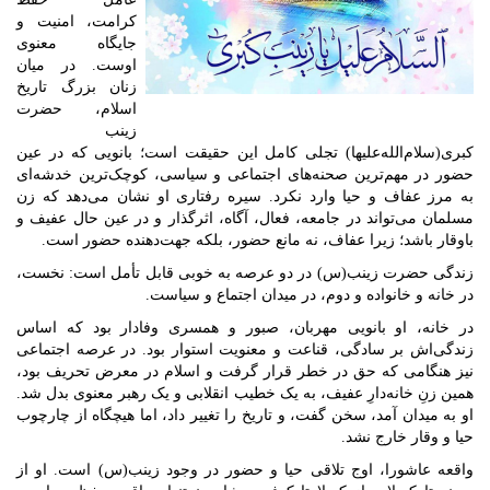
کرامت، امنیت و
جایگاه معنوی
اوست. در میان
زنان بزرگ تاریخ
اسلام، حضرت
زینب
کبری(سلام‌الله‌علیها) تجلی کامل این حقیقت است؛ بانویی که در عین
حضور در مهم‌ترین صحنه‌های اجتماعی و سیاسی، کوچک‌ترین خدشه‌ای
به مرز عفاف و حیا وارد نکرد. سیره رفتاری او نشان می‌دهد که زن
مسلمان می‌تواند در جامعه، فعال، آگاه، اثرگذار و در عین حال عفیف و
باوقار باشد؛ زیرا عفاف، نه مانع حضور، بلکه جهت‌دهنده حضور است.
زندگی حضرت زینب(س) در دو عرصه به خوبی قابل تأمل است: نخست،
در خانه و خانواده و دوم، در میدان اجتماع و سیاست.
در خانه، او بانویی مهربان، صبور و همسری وفادار بود که اساس
زندگی‌اش بر سادگی، قناعت و معنویت استوار بود. در عرصه اجتماعی
نیز هنگامی که حق در خطر قرار گرفت و اسلام در معرض تحریف بود،
همین زنِ خانه‌دارِ عفیف، به یک خطیب انقلابی و یک رهبر معنوی بدل شد.
او به میدان آمد، سخن گفت، و تاریخ را تغییر داد، اما هیچگاه از چارچوب
حیا و وقار خارج نشد.
واقعه عاشورا، اوج تلاقی حیا و حضور در وجود زینب(س) است. او از