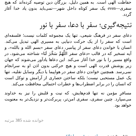
حفاظت الهی است. به همین دلیل، بزرگان دین توصیه کرده‌اند که هیچ
سفری—even یک سفر کوتاه داخل شهر—نمی‌باید بدون یاد خدا آغاز
گردد.
نتیجه‌گیری؛ سفر با دعا، سفر با نور
دعای سفر در فرهنگ شیعی، تنها یک مجموعه کلمات نیست؛ فلسفه‌ای
است که سفر را از یک حرکت دنیایی به مسیری الهی تبدیل می‌کند.
انسان با خواندن دعای سفر از پیامبر، دعای سفر «بسم الله و بالله»، و
آیه تسخیر که در قالب «دعای سفر اللَّهُمَّ سَخَّرَ لَنَا» شناخته می‌شود، در
واقع مسیر را با نور خدا آغاز می‌کند. این دعاها یادآور می‌شوند که جهان
زیر پوشش قدرت الهی است و هیچ حرکتی بدون اذن او به سرانجام
نمی‌رسد. همچنین خواندن دعای سفر در هواپیما یا دیگر وسایل نقلیه، تنها
یک عمل مستحبی نیست؛ بلکه ساختن حصاری از آرامش و توکل است
که انسان را در برابر اضطراب‌ها و خطرات احتمالی محافظت می‌کند.
مسافرِ مؤمن نه تنها قدم‌هایش، که نیت و قلبش را نیز به خداوند
می‌سپارد. چنین سفری، سفری امن‌تر، پربرکت‌تر و نزدیک‌تر به معنویت
خواهد بود.
خوانده شده
385
مرتبه