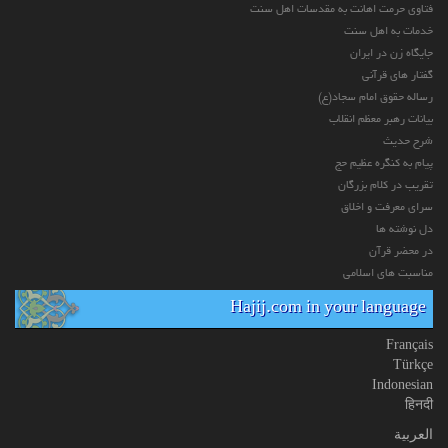
فتاوی حرمت اهانت به مقدسات اهل سنت
خدمات به اهل سنت
جایگاه زن در ایران
گفتار های قرآنی
رساله حقوق امام سجاد(ع)
بیانات رهبر معظم انقلاب
شرح حدیث
پیام به کنگره عظیم حج
تقریب در کلام بزرگان
سرای معرفت و اخلاق
دل نوشته ها
در محضر قرآن
مناسبت های اسلامی
Hajij.com in your language
Français
Türkçe
Indonesian
हिनदी
العربیة