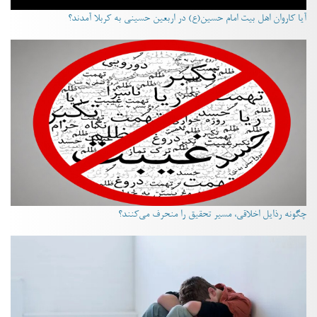
آیا کاروان اهل بیت امام حسین(ع) در اربعین حسینی به کربلا آمدند؟
چگونه رذایل اخلاقی، مسیر تحقیق را منحرف می‌کنند؟