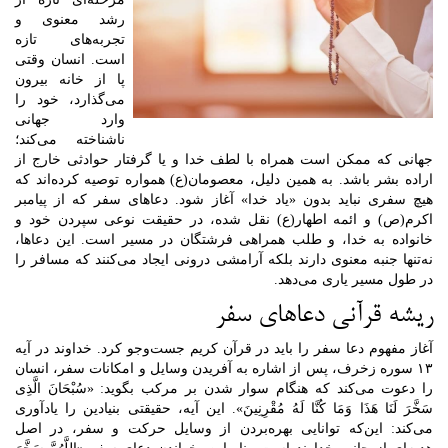
رشد معنوی و
تجربه‌های تازه
است. انسان وقتی
پا از خانه بیرون
می‌گذارد، خود را
وارد جهانی
ناشناخته می‌کند؛
جهانی که ممکن است همراه با لطف خدا و یا گرفتار حوادثی خارج از
اراده بشر باشد. به همین دلیل، معصومان(ع) همواره توصیه کرده‌اند که
هیچ سفری نباید بدون «یاد خدا» آغاز شود. دعاهای سفر که از پیامبر
اکرم(ص) و ائمه اطهار(ع) نقل شده، در حقیقت نوعی سپردن خود و
خانواده به خدا، و طلب همراهی فرشتگان در مسیر است. این دعاها،
نه‌تنها جنبه معنوی دارند بلکه آرامشی درونی ایجاد می‌کنند که مسافر را
در طول مسیر یاری می‌دهد.
ریشه قرآنی دعاهای سفر
آغاز مفهوم دعا سفر را باید در قرآن کریم جست‌وجو کرد. خداوند در آیه
۱۳ سوره زخرف، پس از اشاره به آفریدن وسایل و امکانات سفر، انسان
را دعوت می‌کند که هنگام سوار شدن بر مرکب بگوید: «سُبْحَانَ الَّذِی
سَخَّرَ لَنَا هَذَا وَمَا کُنَّا لَهُ مُقْرِنِینَ». این آیه، حقیقتی بنیادین را یادآوری
می‌کند: این‌که توانایی بهره‌بردن از وسایل حرکت و سفر، در اصل