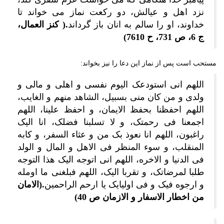
نزد اهل و عیالش، دو رکعت نماز می خواند تا
خداوند، او را سالم به انان باز گرداند
.( کنز العمال،
ج 6، ص 731، ح 7610)
مستحب است پس از نماز این دعا را نیز بخواند:
اللهم انی استودعک الیوم نفسی و اهلی و مالی و
ولدی و من کان منی بسبیل، الشاهد منهم و الغایب،
اللهم احفظنا بحفظ الایمان، و احفظ علینا، اللهم
اجمعنا فی رحمتک، و لا تسلبنا فضلک، انا الیک
راغبون، اللهم انا نعوذ بک من و عثاء السفر، و کابه
المنقلب، و سوء المنظر فی الاهل و المال و الولد
فی الدنیا و الاخره، اللهم انی اتوجه الیک هذا التوجه
طلبا لمرضاتک، و تقربا الیک، اللهم فبلغنی ما اومله
و ارجوه فیک و فی اولیایک یا ارحم الراحمین
.(الامان
من اخطار الاسفار و الازمان ص 40)