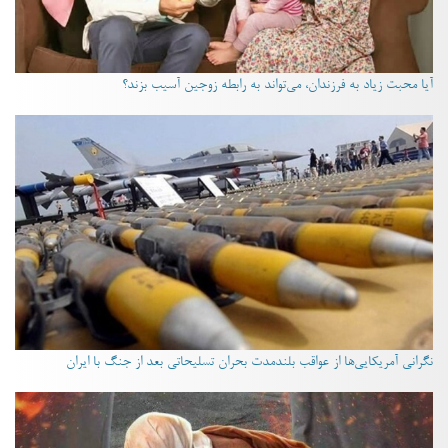
آیا محبت زیاد به فرزندان، می‌تواند به رابطه زوجین آسیب بزند؟
نگرانی آمریکایی‌ها از عواقب بلندمدت بحران تسلیحاتی بعد از جنگ با ایران