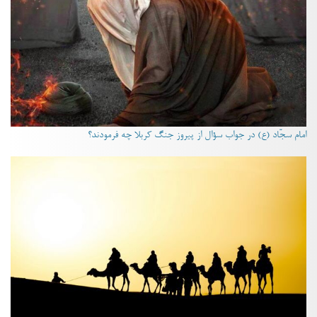
امام سجّاد (ع) در جواب سؤال از پیروز جنگ کربلا چه فرمودند؟