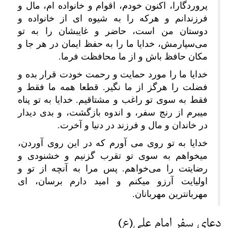
پروردگارا، اکنون خودم، اقوام و خانواده ام، مال و
فرزندانم و هرکه را به شیوه ای از خانواده و
دوستان من است، حاضر و غایبشان را به تو
می‌سپارمش، خدایا ما را به حفظ ایمان در هر جا و
مکان حافظ باش و از ما محافظت فرما.
خدایا ما را مورد حمایت و رحمت خودت‏ قرار بده و
فضلت را هرگز از ما نگیر. قطعا همه ما فقط و
فقط به سوی تو راغب و مشتاقیم. خدایا به تو پناه
میبرم از رنج سفر، و اندوه بازگشت، و بدی دیدار
در خاندان و مال و فرزند در دنیا و آخرت.‏
خدایا به تو روی می آورم که در این روی آوردن،
میخواهم به سوی تو تقرب گزنیم و خشنودی و
رضایتت را می‌خواهم. پس مرا به آنچه از تو و
اولیایت آرزو می‏کنم و امید دارم برسان، ای
مهربان‏ترین مهربانان.
دعای سفر امام علی(ع)