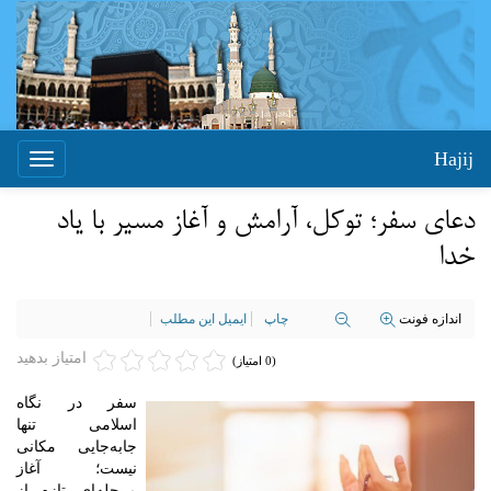
Hajij
Toggle
igation
دعای سفر؛ توکل، آرامش و آغاز مسیر با یاد
خدا
اندازه فونت
چاپ
ایمیل این مطلب
امتیاز بدهید
(0 امتیاز)
سفر در نگاه
اسلامی تنها
جابه‌جایی مکانی
نیست؛ آغاز
مرحله‌ای تازه از