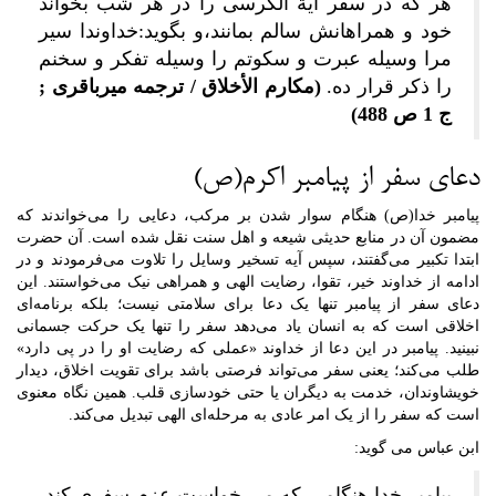
هر که در سفر آیة الکرسی را در هر شب بخواند
خود و همراهانش سالم بمانند،و بگوید:خداوندا سیر
مرا وسیله عبرت و سکوتم را وسیله تفکر و سخنم
را ذکر قرار ده.
(مکارم الأخلاق / ترجمه میرباقری ;
ج 1 ص 488)
دعای سفر از پیامبر اکرم(ص)
پیامبر خدا(ص) هنگام سوار شدن بر مرکب، دعایی را می‌خواندند که
مضمون آن در منابع حدیثی شیعه و اهل سنت نقل شده است. آن حضرت
ابتدا تکبیر می‌گفتند، سپس آیه تسخیر وسایل را تلاوت می‌فرمودند و در
ادامه از خداوند خیر، تقوا، رضایت الهی و همراهی نیک می‌خواستند. این
دعای سفر از پیامبر تنها یک دعا برای سلامتی نیست؛ بلکه برنامه‌ای
اخلاقی است که به انسان یاد می‌دهد سفر را تنها یک حرکت جسمانی
نبینید. پیامبر در این دعا از خداوند «عملی که رضایت او را در پی دارد»
طلب می‌کند؛ یعنی سفر می‌تواند فرصتی باشد برای تقویت اخلاق، دیدار
خویشاوندان، خدمت به دیگران یا حتی خودسازی قلب. همین نگاه معنوی
است که سفر را از یک امر عادی به مرحله‌ای الهی تبدیل می‌کند.
ابن عباس می گوید:
پیامبر خدا هنگامی که می خواست عزم سفری کند،