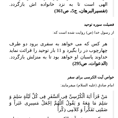
الهی است تا به نزد خانواده اش بازگردد.
(تفسیرالبرهان، ج5، ص361)
فضیلت سوره توحید
از رسول خدا (ص) روایت شده است که:
هر کس که می خواهد به سفری برود دو طرف
چهارچوب در را بگیرد و 11 بار توحید را قرائت نماید
خداوند پاسبان او خواهد بود تا به منزلش بازگردد.
(الدعوات، ص295)
خواص آیت الکرسی برای سفر
امام صادق (علیه السلام) میفرمایند:
مَنْ قَرَأَ آیَةَ اَلْکُرْسِیِّ فِی اَلسَّفَرِ فِی کُلِّ لَیْلَةٍ سَلِمَ وَ
سَلِمَ مَا مَعَهُ وَ یَقُولُ اَللَّهُمَّ اِجْعَلْ مَسِیرِی عَبَراً وَ
صَمْتِی تَفَکُّراً وَ کَلاَمِی ذِکْراً