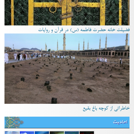
فضیلت خانه حضرت فاطمه (س) در قرآن و روایات
خاطراتی از کوچه باغ بقیع
احادیث