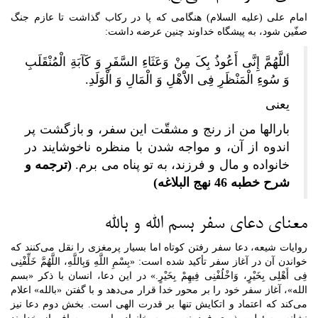
امام علی (علیه السلام) هنگامی که پا در رکاب گذاشت تا عازم جنگ
صفّین شود، به پیشگاه خداوند چنین عرضه داشت:
أللَّهُمَّ إِنَّی أَعُوذُ بِکَ مِنْ وَعَثَاءِ السَّفَرِ وَ کَآبَةِ الْمُنْقَلَبِ
وَ سُوءِ الْمَنْظَرِ فِی الاَْهْلِ وَ الْمَالِ وَ الْوَلَدِ.
یعنی
بارالها من از رنج و مشقّت این سفر، و بازگشت پر
اندوه از آن، و مواجه شدن با منظره ناخوشایند در
خانواده و مال و فرزند، به تو پناه می برم.
(ترجمه و
شرح خطبه 46 نهج البلاغه)
معنای دعای سفر بسم الله و بالله
روایات شیعه، دعا سفر رفتن کوتاه اما بسیار پرمغزی را نقل می‌کنند که
خواندن آن در آغاز سفر تأکید شده است: «بِسْمِ اللَّهِ وَبِاللَّهِ، اللَّهُمَّ خَلِّفْنِی
فِی أَهْلِی بِخَیْرٍ، وَاخْلُفْنِی فِیهِمْ بِخَیْرٍ.» در این دعا، انسان با ذکر «بسم
الله»، آغاز سفر خود را بر محور خدا قرار می‌دهد و با گفتن «بالله» اعلام
می‌کند که اعتماد و اتکایش تنها بر قدرت الهی است. بخش دوم دعا نیز