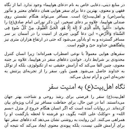
در منابع دینی، دعایی خاص به نام «دعای هواپیما» وجود ندارد. اما از نگاه
فقهی و معنوی، بهترین دعا برای سفر هوایی همان دعاهای معتبر و مأثور
پیامبر(ص) و اهل‌بیت(ع) است. مسافر می‌تواند هنگام نشستن روی
صندلی هواپیما، علاوه بر دعای تسخیر، این ذکر نورانی امام صادق(ع) را
بخواند: «أَعُوذُ بِاللَّهِ الَّذِی لَا إِلَهَ إِلَّا هُوَ، الْحَیُّ الْقَیُّومُ، مِنْ کُلِّ سُوءٍ فِی
السَّمَاءِ وَالْأَرْضِ.» این دعا گویی چتری از امنیت را در آسمان بر سر
مسافر گسترده و به او یادآور می‌شود که حتی در ارتفاع هزاران متری نیز
پناهگاهش خداوند حیّ و قیّوم است.
سفرهای هوایی معمولاً با نوعی اضطراب همراه‌اند؛ زیرا انسان کنترل
محدودی بر شرایط دارد. خواندن دعاهای سفر در هواپیما، علاوه بر جنبه
معنوی، چنین القا می‌کند که آرامش حقیقی نه از تکنولوژی، بلکه از توکل
به خداوند حاصل می‌شود. همین باور، سفر را از تجربه‌ای پرتنش به
تجربه‌ای امن و آرام تبدیل می‌کند.
نگاه اهل‌بیت(ع) به امنیت سفر
اهل‌بیت(ع) سفر را فرصتی برای رشد روحی و شناخت بهتر جهان
می‌دانستند. اما در عین حال، برای حفاظت مسافر نیز آداب ویژه‌ای بیان
کرده‌اند. در روایات آمده است که اگر انسان هنگام خروج از منزل «بسم
الله» و «توکلتُ علی الله» بگوید، دو فرشته تا لحظه بازگشت او را
همراهی می‌کنند. این روایت به روشنی نشان می‌دهد که دعاهای سفر تنها
برای آرامش قلبی نیست، بلکه پیوندی معنوی ایجاد می‌کند که نتیجه آن