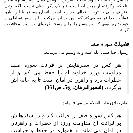
هدیه‌ای از جانب خداوند است. بنابراین، خواندن دعای سفر «اللَّهُمَّ سَخَّرَ
لَنَا» که برگرفته از همین آیه است، تنها یک ذکر لفظی نیست بلکه نوعی
اعتراف قلبی به توحید افعالی خداوند است. انسان مسافر با این بیان،
عملاً به خدا عرضه می‌کند که «من بر این مرکب و این سفر تسلطی از
خود ندارم؛ تویی که این مسیر را برایم مسخر کرده‌ای، پس مرا محافظت
کن.»
فضیلت سوره صف
رسول خدا صلی الله علیه وآله وسلم می فرمایند:
هر کس در سفرهایش بر قرائت سوره صف
مداومت ورزد خداوند او را حفظ می کند و از
خطرات دزد و راهزن در امان است تا به خانه اش
برگردد.
(فسیرالبرهان، ج5، ص361)
امام صادق علیه السلام نیز می فرمایند:
هر کس سوره صف را قرائت کند و در سفرهایش
بر قرائت آن مداومت ورزد از خطرات و راهزنان
در امان می ماند. و همواره در حفظ و حراست