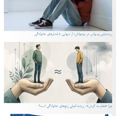
ریشه‌یابی وسواس در نوجوانان؛ از تنهایی تا فشارهای خانوادگی
چرا «مقایسه کردن» ، ریشه اصلیِ رنج‌های خانوادگی است؟