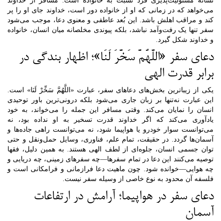
نشانه مسئولیت‌پذیری فرد نسبت به خانواده است. مسافر از خداوند
می‌خواهد که در زمانی که او از خانواده دور است، خداوند جای او را پر
کند و مراقب اهلش باشد. این بُعد عاطفی و معنوی دعا، موجب می‌شود
سفر تنها یک رفت‌وآمد نباشد، بلکه پیوندی مخلصانه میان انسان، خانواده
و خداوند شکل گیرد.
دعای سفر «اللَّهُمَّ سَخَّرَ لَنَا»؛ اظهار بندگی در
برابر قدرت الهی
یکی از زیباترین بخش‌های دعاهای سفر، عبارت «اللَّهُمَّ سَخِّرْ لَنَا» است.
این عبارت نه‌تنها بر زبان جاری می‌شود بلکه درونی‌ترین باور توحیدی
انسان را نمایان می‌کند. وقتی مسافر این جمله را می‌خواند، به خود
یادآوری می‌کند که اگر خداوند قدرت تسخیر به او نداده بود، نه
می‌توانست سوار خودرو یا هواپیما شود، نه می‌توانست راهی جاده‌ها و
آسمان‌ها گردد. در حقیقت، تمام علم، فناوری، وسایل حمل‌ونقل و حتی
توان جسمی انسان، جلوه‌ای از لطف الهی هستند. به همین دلیل، فقها
توصیه می‌کنند این دعا در تمام سفرها—چه سفرهای زمینی، چه دریایی و
چه هوایی—خوانده شود. چون ماهیت دعا فرازمانی و فرامکانی است و
فلسفه آن محدود به نوع خاصی از وسیله سفر نیست.
دعای سفر در هواپیما؛ آرامش در ارتفاعات
آسمان