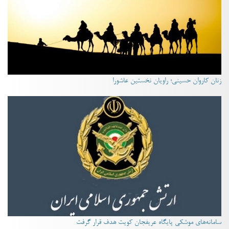
زنان کاروان حسینی؛ راویان نخستین عاشورا
سامانه‌های موشکی پایگاه عریفجان کویت هدف قرار گرفت