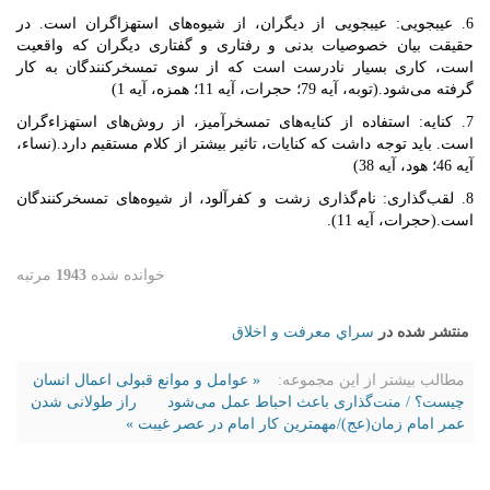
6‌. عيبجويى: عيبجويى از ديگران، از شيوه‌هاى استهزاگران است. در
حقیقت بیان خصوصیات بدنی و رفتاری و گفتاری دیگران که واقعیت
است، کاری بسیار نادرست است که از سوی تمسخرکنندگان به کار
گرفته می‌شود.(توبه، آیه 79؛ حجرات، آیه 11؛ همزه، آیه 1)
7. كنايه: استفاده از كنايه‌هاى تمسخرآميز، از روش‌هاى استهزاءگران
است. باید توجه داشت که کنایات، تاثیر بیشتر از کلام مستقیم دارد.(نساء،
آیه 46؛ هود، آیه 38)
8‌. لقب‌گذارى: نام‌گذارى زشت و كفرآلود، از شيوه‌هاى تمسخركنندگان
است.(حجرات، آیه 11).
خوانده شده
1943
مرتبه
منتشر شده در
سراي معرفت و اخلاق
مطالب بیشتر از این مجموعه:
« عوامل و موانع قبولی اعمال انسان
چیست؟ / منت‌گذاری باعث احباط عمل می‌شود
راز طولانی شدن
عمر امام زمان(عج)/مهمترین کار امام در عصر غیبت »