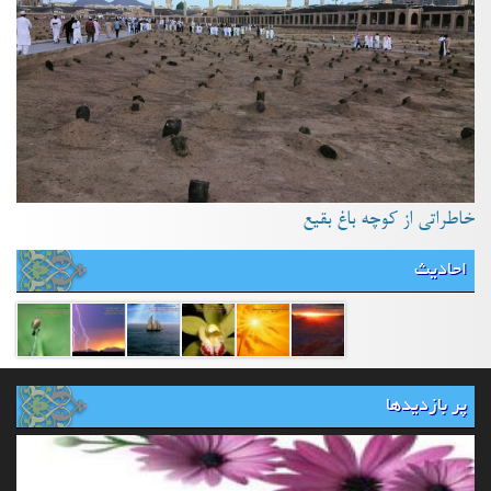
خاطراتی از کوچه باغ بقیع
احادیث
پر بازدیدها