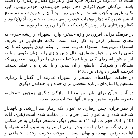
است که می‌تواند بر دیگری چیره شود و هر نوع گفتار و رفتاری را داشته
باشد. بی‌گمان چنین افرادی دچار توهم خودپسندی، خودبرتربینی، کبر،
تکبر، غرور و عُجب هستند. از همین رو، باید آنان را هم‌ردیف و هم‌سطح
ابلیس شمرد که دچار توهمات خودبرتربینی نسبت به حضرت آدم(ع) بود و
گفتار و رفتاری را در پیش گرفت که بیانگر این روحیه او بوده است.
در فرهنگ قرآنی افزون بر واژه «سخر» واژه استهزاء از ریشه «هزء» به
معنای تمسخر کردن به کار رفته است. علامه طباطبایی در تعریف
استهزاء می‌نویسد: استهزاء عبارت است از اینکه چیزی بگویی که با آن،
کسی را حقیر و خوار بشماری، حال چنین چیزی را به زبان بگویی و یا به
این منظور اشاره‌ای کنی، و یا عملا تقلید طرف را در آوری، به طوری که
بینندگان و شنوندگان بالطبع از آن سخن و یا اشاره و یا تقلید بخندند.
(ترجمه المیزان، ج‏18، ص: 481)
در حقیقت مولفه‌های تمسخر و استهزاء عبارتند از: گفتار یا رفتاری
مستقیم یا اشاره‌ای درباره شخصی برای خنده و یا خنداندن دیگری.
در آیات قرآن برای بیان این معنا از واژگان دیگری همچون «ضحك»،
«غمز»، «لمز»، «همز» و مانند آنها استفاده شده است.
از نظر قرآن، چنین رفتاری به عنوان یک رفتار ضد ارزشی و نابهنجار
شناخته شده و به عنوان عمل حرام با آن مقابله شده است.(بقره، آیات
104 و 231؛ حجرات، آیه 11) به سخن دیگر، تمسخر دیگران به هر شکلی
و ابزاری گناه و حرام است و در برخی از موارد به سبب آنکه همراه با
اهانت، توهین، تهمت و بهتان است یا موجب تخریب وحدت اجتماعی و