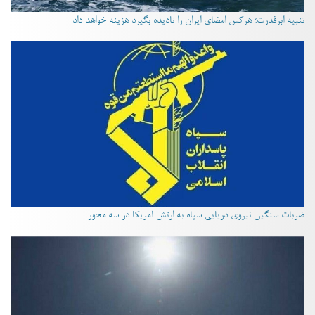
تنبیه ابرقدرت؛ هرکس امضای ایران را نادیده بگیرد هزینه خواهد داد
ضربات سنگین نیروی دریایی سپاه به ارتش آمریکا در سه محور