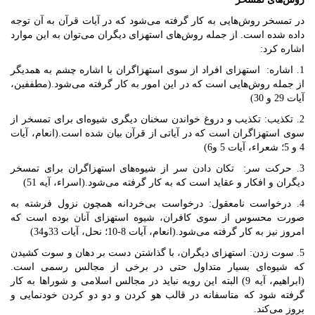
در تمسخر روش‌هایی به کار گرفته می‌شود که در آیات قرآن به آن توجه
داده شده است. از جمله روش‌هاى استهزای دیگران می‌توان به این موارد
اشاره کرد:
1. اشاره: استهزاى افراد از سوى استهزاگران با اشاره چشم به همديگر
از جمله روش‌هایی است که در این امور به کار گرفته می‌شود.(مطففین،
آیات 29 و 30)
2. تكذيب: تكذيب و دروغ خواندن سخنان دیگری شيوه‌اى براى تمسخر از
سوى استهزاگران است که در آیاتی از قرآن بیان شده است.(انعام، آیات
4 و 5؛ شعراء، آیات 5 و6)
3. حركت سر: تكان دادن سر از شيوه‌هاى استهزاگران براى تمسخر
دیگران و افکار و عقاید است که به کار گرفته می‌شود.(اسراء، آیه 51)
4. درخواست نامعقول: درخواست بی‌خردانه همچون نزول فرشته به
صورت محسوس از سوى كافران، شيوه استهزاى آنان بوده است که
امروز نیز به کار گرفته می‌شود.(انعام، آیات ‌8‌-‌10؛ نحل، آیات ‌33‌و‌34)
5. سوت زدن: استهزاى دیگران، با گذاشتن دست بر دهان و سوت كشيدن
که شیوه‌ای بسیار متداول حتی در برخی از مجالس رسمی است.
(ابراهیم، آیه 9) البته این رویه نباید در مجالس اسلامی و شوراها به کار
گرفته شود که متاسفانه در قالب هو کردن و دو دو کردن خودنمایی و
بروز می‌کند.