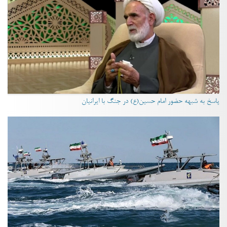
پاسخ به شبهه حضور امام حسین(ع) در جنگ با ایرانیان