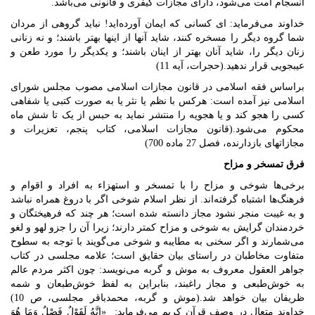
انسجام امت می‌شود، دارای مجازات کیفری و قانونی می‌باشد.
خداوند می‌فرماید: ‌ای کسانی که ایمان آورده‌اید! نباید گروهی از مردان
شما گروه دیگر را مسخره کنند، شاید آنها از اینها بهتر باشند؛ و نه زنانی
زنان دیگر را، شاید آنان بهتر از اینان باشند؛ و یکدیگر را مورد طعن و
عیبجویی قرار ندهید.(حجرات، آیه 11)
براساس فقه اسلامی در قانون مجازات اسلامی مصوب مجلس شورای
اسلامی نیز آمده است: هرکس با نظم یا نثر یا به صورت کتبی یا شفاهی
کسی را هجو کند و یا هجویه را منتشر نماید به حبس از یک تا شش ماه
محکوم می‌شود.(قانون مجازات اسلامی، کتاب پنجم‏، تعزیرات و
مجازاتهای بازدارنده، فصل 27 ماده 700)
فرق تمسخر و مزاح
برخی‌ها شوخی و مزاح را با تمسخر و استهزاء به افراد و اقوام و
فرهنگ‌ها اشتباه گرفته‌اند. از نظر اسلام شوخی اگر با دروغ همراه نباشد
و به غیبت منجر نشود مجاز دانسته شده است؛ هر چند که فرهیختگان و
خردمندان گرایش به شوخی و مزاح کمتر دارند؛ زیرا آن را جزو لهو و لغو
می‌شمارند و اگر سخنی به مطایبه و شوخی می‌گویند با توجه به سطوح
متفاوت مخاطبان در راستای بیان حقایق است؛ علامه مجلسی در کتاب
جواهر العقول معروف به موش و گربه می‌نویسد: چون اکثر مردم عالم
به خوش‌طبعی و مجاز راغبند، بنابراین به لفظ خوش‌طبعان و شمه
ظریفان بیان خواهد شد.(موش و گربه، محمدباقر مجلسی، ص 10)
خداوند متعال در وصف قرآن کریم می‌فرماید: «إِنَّهُ لَقَوْلٌ فَصْلٌ وَمَا هُوَ