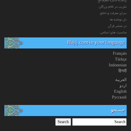
پیام به کنگره عظیم حج
تقریب در کلام بزرگان
سرای معرفت و اخلاق
دل نوشته ها
در محضر قرآن
مناسبت های اسلامی
Hajij.com in your language
Français
Türkçe
Indonesian
हिनदी
العربیة
اردو
English
Русский
جستجو