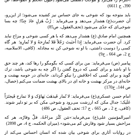
390، ح 6611)
باید متوجه بود که شوخی به جای حساس نیز کشیده می‌شود؛ از این‌رو،
آن حضرت(ع) هشدار می‌دهد و می‌فرماید : رُبَّ هَزلٍ عادَ جِدّا؛ چه بسا
شوخى‌اى كه جدّى مى‌شود.(تحف‌العقول، ص85)
همچنین امام صادق (ع) هشدار می‌دهد که با هر کسی شوخی و مزاح نباید
کرد. آن حضرت می‌فرماید: إِذا أَحبَبتَ رَجُلاً فَلا تُمازِحهُ وَ لا تُمارِهِ؛ هر گاه
كسى را دوست داشتى، با او نه شوخى كن نه مجادله. (كافى، الاسلامیه،
ج 2، ص 664 ، ح9)
پيامبر (ص) می‌فرماید: من براى كسى كه بگومگو را رها كند، هر چند حق
با او باشد و براى كسى كه دروغ گفتن را اگر چه به شوخى باشد، ترك
گويد و براى كسى كه اخلاقش را نيكو گرداند، خانه‌اى در حومه بهشت و
خانه‌اى در مركز بهشت و خانه اى در بالاى بهشت ضمانت مى‌كنم.(خصال،
ص 144، ح170)
امام حسن عسکری(ع) می‌فرماید: لا تُمار فَیذهَبَ بَهاوُک وَ لا تمازح فَیجتَرَاُ
عَلَیک؛ جدال مکن که ارزشت می‌رود و شوخی مکن که بر تو دلیر شوند.
(کافی، ج 2 ، ص 665 ، ح 17؛ تحف العقول، ص 486)
امیرالمؤمنین علی(ع) می‌فرماید:«مَن کَثُرَ مزاحُهُ، قلَّ وقارُه، هر که
مزاحش بسیار شود وقارش کم می‌شود».(میزان الحکمه، ج 4، ص 2898)
در روایات آثاری برای شوخی بیان شده که انسان احساس می‌کند از