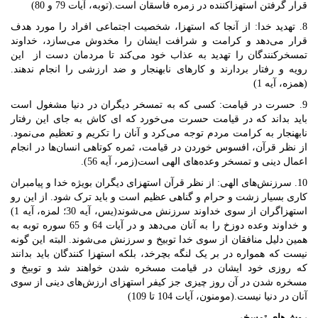
قرار گرفتن استهزاکننده در زمره فاسقان است.(توبه، آیات 79 و 80)
8. تهدید خدا: از آنجا که استهزا، شخصیت اجتماعی افراد را مورد هدف
قرار می‌دهد و کرامت و شرافت ایشان را مخدوش می‌سازد، خداوند
تمسخرکنندگان را تهدید به عذاب خود می‌کند تا مردمان دست از این
رویه و رفتار بردارند و کارهای نابهنجار و ضد ارزشی را انجام ندهند.
(همزه، آیه 1)
9. حسرت در قیامت: کسی که به تمسخر دیگران در دنیا مشغول است
باید بداند که در قیامت حسرت می‌خورد که ای کاش به جای این رفتار
نابهنجار به کرامت مردم توجه می‌کرد و آنان را تکریم و تعظیم می‌نمود.
از نظر قرآن، افسوس خوردن در قيامت، ثمره كوتاهى انسان‌ها در انجام
اعمال دینی و تمسخر وعده‌هاى الهى است(زمر، آیه 56).
10. سرزنش‌های الهی: از نظر قرآن استهزای دیگران بویژه خدا و پیامبران
کاری بسیار زشت و حرام و گناهی عظیم است و باید ترک شود. از این رو
استهزاگران از سوى خداوند سرزنش می‌شوند(یس، آیه 30؛ لمزه، آیه 1)
و خداوند وعده دوزخ را به آنان می‌دهد و در آیات 64 و 65 سوره توبه به
همین دلیل منافقان از سوى خدا توبیخ و سرزنش می‌شوند. البته این گونه
نیست که همواره در بر یک لنگه بچرخد، بلکه استهزا کنندگان باید بدانند
که روزی خود ایشان در قیامت مسخره شدن خواهند شد و توبیخ و
مسخره شدن در آن روز چیزی جز كيفر استهزاى ارزش‌هاى دينى از سوى
آنان در دنیا نیست.(مومنون، آیات 104 تا 109)
روش‌های تمسخر