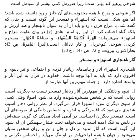
شوخی پرهیز کند بهتر است؛ زیرا ضررش کمی بیشتر از سودش است.
اگر شوخی و مزاح با همه محدودیت‌های آن جایز و روا دانسته شده باشد؛
اما هیچ شکی نیست که استهزاء و تمسخر این گونه نیست و چنان که
گفته شد، با مزاح فرق دارد و باید از آن به عنوان نابهنجار و ضد ارزش و
بلکه گناه اجتناب کرد. از این رو امام هادی (ع) در بیان تفاوت مزاح و
استهزاء می‌فرماید: الهُزءُ فُكاهَهًُْ السُّفَهاءِ، و صِناعَهًُْ الجُهّالِ؛ مسخره
کردن، شوخى كم‏‌خردان و كار نادانان است.(الدرهًْ الباهرهًْ، ص 43؛
بحارالانوار، بیروت، ج 72، ص 147 ، ح 20)
آثار ناهنجاری استهزاء و تمسخر
ناهنجاری استهزاء آثار و پیامدهای زیانبار فردی و اجتماعی و نیز دنیوی و
اخروی دارد که باید به آنها توجه داشت. خداوند در قرآن به این آثار و
پیامدها اشاره دارد. از جمله مهم‌ترین آنها عبارتند از:
1. اندوه و دلتنگی: از مهم‌ترین آثار زیانبار تمسخر نسبت به دیگری، آسیب
روانی است که بر شخص مسخره‌شونده وارد می‌شود. اصولا وقتی کسی
از سوی دیگران مورد استهزا قرار می‌گیرد، از نظر روانی دچار آسیب
شدیدی می‌شود که افسردگی و اندوه و احساس دلتنگی از نمونه‌های آن
است. تمسخر دیگران احساسی در آدمی ایجاد می‌کند که گویی سینه‌اش
در دلش به تنگ آمده است و می‌خواهد تحت فشار سهمگین آن له شود.
این گونه است که آثار اندوه بر دل و جان و تن و روان شخص نمایان
می‌شود و جهان با همه فراخی‌اش بر او تنگ می‌آید و احساس نگرانی و