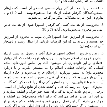
دلتنگی می‌کند.(حجر، آیات 95 و 97)
2. غفلت از یاد خدا: از آثار روان‌شناسی تمسخر آن است که دل‌های
مسخره‌کنندگان گرفتار غفلت از یاد خدا می‌شود(یوسف، آیه 110) و با
تداوم در این امر به مشکلاتی دیگر نیز گرفتار می‌شوند.
3. محرومیت از هدایت: کسی که گرفتار استهزا شود، از هدایت خاص
الهی نیز محروم می‌شود.(توبه، آیات 79 و 80)
4. محرومیت از آمرزش خدا: استهزاءگران مؤمنان، محروم از آمرزش
خدا هستند و باید بدانند که این کارشان، بازتابی از اعمال زشت و نابهنجار
آنان است.(همان)
5. ارتداد و خروج از اسلام: استهزاى خدا، آيات و رسول او، سبب ارتداد
انسان و خروج از اسلام می‌شود. بنابراین، باید توجه داشت که آثار زیانبار
اعتقادی بر این نابهنجاری بار می‌شود. البته بر اساس آموزه‌های اسلام
کسانی که واجبات قطعی اسلام را به تمسخر بگیرند و یا در‌باره
معصومان(ع) به استهزا بپردازند، از اسلام خارج می‌شوند و احکام ارتداد
بر آنان بار می‌شود که از جمله آن قتل در صورت عدم توبه است.(توبه،
آیات 65 و 66) بنابراین، نباید به استهزا کردن آغاز یا عادت کرد که گاه به
استهزای اموری می‌رسد که قتل و کشته شدن از نتایج زیانبار آن است؛
برخی از مردم عادت کرده‌اند که برای همه چیز جوک و لطیفه بسازند و
در این امر چنان افراط می‌کنند که برای امام معصوم(ع) نیز لطیفه و
جوک می‌سازند. اگر این عمل از روی عمد و قصد باشد، حکم مرتد بر او
بار می‌شود و اگر توبه نکند باید خود را برای قتل آماده کند و اگر کسی