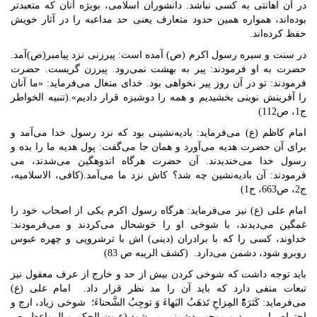
در آن اهانتی به کسی نباشد. دانشوران اسلامی، بویژه آنان که متعبدتر
بوده‌اند، همواره همین حدود متعارف یعنی حد مداعبه را در آثار خویش
حفظ کرده‌اند.
در سنت و سیره رسول اكرم (ص) آمده است: پيرزنى نزد پيامبر(ص)آمد.
حضرت به او فرمودند: پير به بهشت نمى‌رود. پيرزن گريست. حضرت
فرمودند: تو در آن روز پير نخواهى بود. خداى متعال مى‌فرمايد: «ما آنان
را آفرينش نوينى بخشيديم و همه را دوشيزه قرار داديم».(تنبيه الخواطر
ج1، ص112)
امام كاظم (ع) می‌فرماید: باديه‌نشينى بود كه نزد رسول خدا مى‌آمد و
براى آن حضرت هديه مى‌آورد و همان جا مى‌گفت: پول هديه ما را بده و
رسول خدا مى‌خنديدند. آن حضرت هرگاه اندوهگين مى‌شدند، مى
فرمودند: آن باديه‌نشين چه شد؟ كاش نزد ما مى‌آمد.(كافى، الاسلامیه،
ج2، ص663، ح1)
امام على (ع) نیز می‌فرماید: هرگاه رسول اكرم يكى از اصحاب خود را
غمگين مى‏‌ديدند، با شوخى او را خوشحال مى‏‌كردند و مى‌‏فرمودند:
خداوند، كسى را كه با برادران (دينى) اش با ترشرويى و چهره عبوس
روبرو شود، دشمن مى‌‏دارد. (کشف الریبه ص 83)
باید توجه داشت که شوخی کردن بیش از حد و خارج از عرف معقول نیز
تبعات منفی دارد که باید آن را مد نظر قرار داد. امام على (ع)
می‌فرماید: كَثرَهًُْ المِزاحِ تَذهَبُ البَهاءَ وَ توجِبُ الشَّحناءَ؛ شوخى زياد، ارج و
احترام را مى‌برد و موجب دشمنى مى‌شود.(عیون الحکم و المواعظ، ص