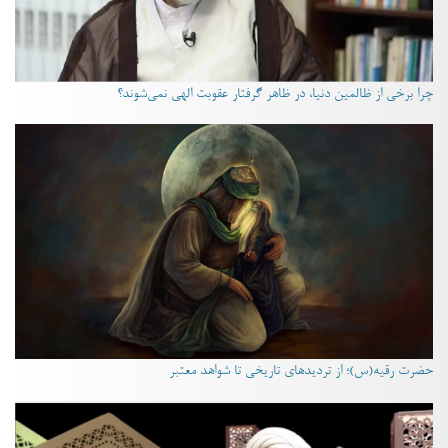
چرا برخی از ظالمین دنیا، در ظاهر گرفتار عقوبت الهی نمی‌شوند؟
حضرت رقیه(س)؛ از تردیدهای تاریخی تا شواهد معتبر