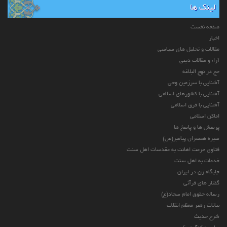
لینک ها
صفحه نخست
اخبار
مقالات و تحلیل های سیاسی
آراء و مقالات دینی
حج در نهج البلاغه
آشنایی با سرزمین وحی
آشنایی با کشورهای اسلامی
آشنایی با فرق اسلامی
اماکن اسلامی
پرسش ها و پاسخ ها
سیره همسران پیامبر(ص)
فتاوی حرمت اهانت به مقدسات اهل سنت
خدمات به اهل سنت
جایگاه زن در ایران
گفتار های قرآنی
رساله حقوق امام سجاد(ع)
بیانات رهبر معظم انقلاب
شرح حدیث