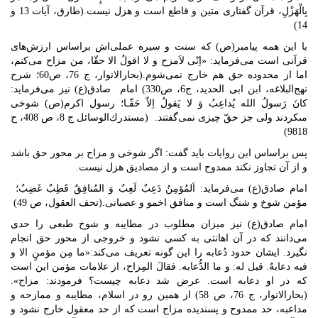
بِالْهَزْلِ، قرآن گفتاری متین و قاطع است و هزل نیست.(طارق، آیات 13 و
14)
با این همه پیامبر(ص) که سنت و سیره عملی‌اش براساس ارزش‌های
قرآنی است می‌فرماید: «اِنّی لاَمزح و لا اقولُ الا حقّا، من مزاح می‌کنم،
اما از محدوده حق هم خارج نمی‌شوم.(بحارالانوار، ج 76، ص60؛ شرح
نهج‌البلاغه، ابن ابی الحدید، ج6، ص330) امام صادق(ع) نیز می‌فرماید:
كانَ رَسولُ الله يُداعِبُ وَ لا يَقولُ اِلاّ حَقّـا؛ رسول اكرم(ص) شوخى
مىكردند ولى جز حقّ چيزى نمى‏‌گفتند. (مستدرك‌الوسائل ج 8، ص 408، ح
9818)
پس براساس این روایات باید گفت: اگر شوخی و مزاح بر محور حق باشد
و از آن تجاوز نکند ممدوح است و از مصادیق هزل نیست.
امام صادق(ع) می‌فرماید: اَلمُؤمِنُ دَعِبٌ لَعِبٌ وَ المُنافِقٌ قَطِبٌ غَضِبٌ؛
مؤمن شوخ و شنگ است و منافق اخمو و عصبانى.(تحف العقول، ص 49)
امام صادق(ع) نیز میزان مطلوب در مطایبه و شوخ طبعی را حدی
می‌دانند که در آن اهانتی به کسی نشود و خروجی از محور حق انجام
نگیرد. ایشان حدود دُعابه را این گونه تعریف می‌کند:«ما مِن مؤمنٍ الا و
فیه دعابهٌ. قیل له: و ما الدُّعابه. فقالَ المِزاح، از علامات مؤمن این است
که در او دعابه است. عرض شد دعابه چیست؟ فرمودند: مزاح».
(بحارالانوار، ج 76، ص 58) از همین رو در اسلام، مطایبه و ممازحه و
مداعبه، حد ممدوح و پسندیده مزاح است که از حد معقول خارج نشود و