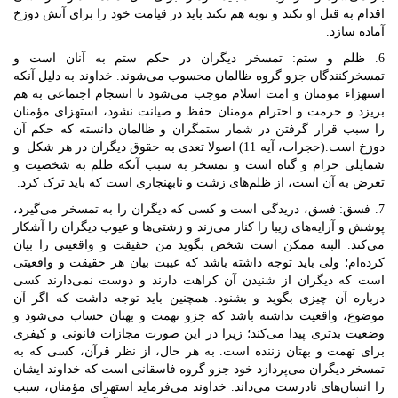
اقدام به قتل او نکند و توبه هم نکند باید در قیامت خود را برای آتش دوزخ
آماده سازد.
6. ظلم و ستم: تمسخر دیگران در حکم ستم به آنان است و
تمسخرکنندگان جزو گروه ظالمان محسوب می‌شوند. خداوند به دلیل آنکه
استهزاء مومنان و امت اسلام موجب می‌شود تا انسجام اجتماعی به هم
بریزد و حرمت و احترام مومنان حفظ و صیانت نشود، استهزاى مؤمنان
را سبب قرار گرفتن در شمار ستمگران و ظالمان دانسته که حکم آن
دوزخ است.(حجرات، آیه 11) اصولا تعدی به حقوق دیگران در هر شکل و
شمایلی حرام و گناه است و تمسخر به سبب آنکه ظلم به شخصیت و
تعرض به آن است، از ظلم‌های زشت و نابهنجاری است که باید ترک کرد.
7. فسق: فسق، دریدگی است و کسی که دیگران را به تمسخر می‌گیرد،
پوشش و آرایه‌های زیبا را کنار می‌زند و زشتی‌ها و عیوب دیگران را آشکار
می‌کند. البته ممکن است شخص بگوید من حقیقت و واقعیتی را بیان
کرده‌ام؛ ولی باید توجه داشته باشد که غیبت بیان هر حقیقت و واقعیتی
است که دیگران از شنیدن آن کراهت دارند و دوست نمی‌دارند کسی
درباره آن چیزی بگوید و بشنود. همچنین باید توجه داشت که اگر آن
موضوع، واقعیت نداشته باشد که جزو تهمت و بهتان حساب می‌شود و
وضعیت بدتری پیدا می‌کند؛ زیرا در این صورت مجازات قانونی و کیفری
برای تهمت و بهتان زننده است. به هر حال، از نظر قرآن، کسی که به
تمسخر دیگران می‌پردازد خود جزو گروه فاسقانی است که خداوند ایشان
را انسان‌های نادرست می‌داند. خداوند می‌فرماید استهزاى مؤمنان، سبب