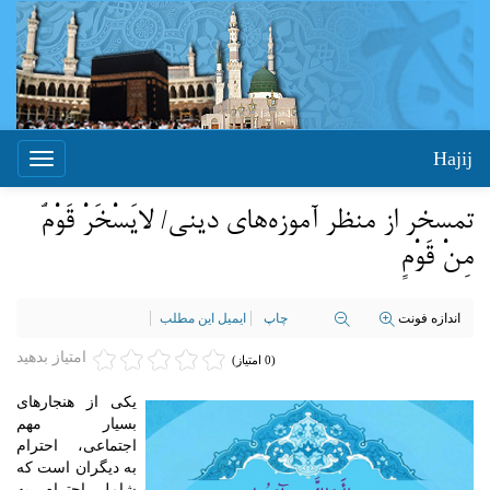
Hajij
Toggle
igation
تمسخر از منظر آموزه‌های دینی/ لایَسْخَرْ قَوْمٌ
مِنْ قَوْمٍ
اندازه فونت
چاپ
ایمیل این مطلب
امتیاز بدهید
(0 امتیاز)
یکی از هنجارهای
بسیار مهم
اجتماعی، احترام
به دیگران است که
شامل احترام به