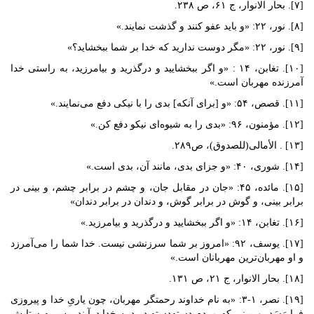
[۷]. بحار الانوار، ج ۶۱، ص ۲۳۸.
[۸]. نور، ۲۲: «و باید عفو کنند و گذشت نمایند.»
[۹]. نور، ۲۲: «مگر دوست ندارید که خدا بر شما ببخشاید؟»
[۱۰]. تغابن، ۱۴ : «و اگر ببخشایید و درگذرید و بیامرزید، به راستی خدا
آمرزنده مهربان است.»
[۱۱]. قصص، ۵۴: «و [برای آنکه] بدی را با نیکی دفع می‌نمایند.»
[۱۲]. مؤمنون، ۹۶:‌ «بدی را به شیوه‌ای نیکو دفع کن.»
[۱۳] . الأمالی(للصدوق)، ص۲۸۹.
[۱۴]. شوری، ۴۰: «و جزای بدی، مانند آن، بدی است.»
[۱۵]. مائده، ۴۵: «جان در مقابل جان، و چشم در برابر چشم، و بینی در
برابر بینی، و گوش در برابر گوش، و دندان در برابر دندان»
[۱۶]. تغابن، ۱۴: «و اگر ببخشایید و درگذرید و بیامرزید.»
[۱۷]. یوسف، ۹۲: «امروز بر شما سرزنشی نیست. خدا شما را می‌آمرزد
و او مهربان‌ترین مهربانان است.»
[۱۸]. بحار الانوار، ج ۲۱، ص ۱۳۱.
[۱۹]. نصر، ۱-۳: «به نام خداوند رحمتگر مهربان، چون یاریِ خدا و پیروزی
فرا رَسَد، و ببینی که مردم دسته‌دسته در دین خدا درآیند، پس به ستایش