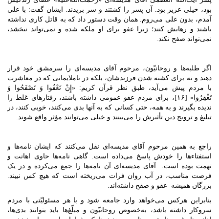
بود، خیلی عزیز بود. آن پسر را کشتند و سر بریدند. ایشان گفت: با علی
آمدم، بدون علی می‌روم. همان وقت دستور داد که به قاتل کاری نداشته
باشند و رهایش کنند؛ زیرا عفو برای او ملکه شده و نمی‌تواند نبخشد،
نمی‌تواند صفح نکند.
اگر طلبه‌ها و روحانیّون، مرحوم آقای مدیسه‌ای را سرمشق خود قرار
دهند و نه برای کشته شدن فرزندشان، بلکه در ناملایماتی که در معاشرت
با مردم پیش می‌آید، طبق نظر قرآن کریم: «إِنْ تَعْفُوا وَ تَصْفَحُوا وَ
تَغْفِرُوا» [۱۶]، برای مردم عفو عمومی داشته باشند، رفتارهای غلط را
ندیده بگیرند و به همه، حتی کسانی که به آنها بدی می‌کنند، خوبی کنند، در
تبلیغ و ترویج دین تأثیرش را می‌بینند و خیلی می‌توانند مؤثر واقع شوند.
راجع به همین مرحوم آقای مدیسه‌ای نقل می‌کنند که ایشان نامه‌ها و
استفتاء‌ها را خودش پاسخ می‌داده است. گاهی نامه‌ها حاوی اهانت و
تهمت بوده است. ‌ آقای مدیسه‌ای آن نامه‌ها را جمع می‌کرده و در یک
فرصت مناسب، در آب روان فرات می‌ریخته است که هیچ کس نبیند.
بزرگان همیشه عفو و صفح داشته‌اند.
بنابراین هرکس می‌خواهد وارد جامعه شود و با هر مسئولیّتی با مردم
سروکار داشته باشد، به‌خصوص روحانیّون و مبلّغ‌ها باید بتوانند بدی‌ها،