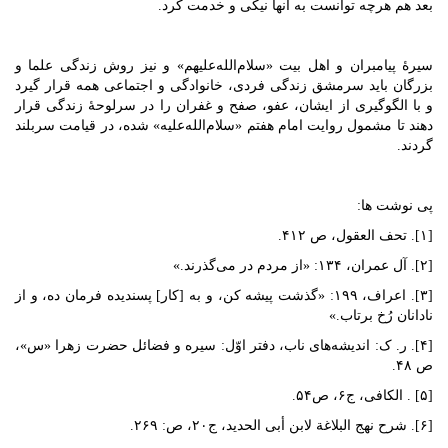
بعد هم هرچه توانست به آنها نیکی و خدمت کرد.
سیرۀ پیامبران و اهل بیت «سلام‌الله‌علیهم» و نیز روش زندگی علما و
بزرگان باید سرمشق زندگی فردی، خانوادگی و اجتماعی همه قرار گیرد
و با الگوگیری از ایشان، عفو، صفح و غفران را در سرلوحۀ زندگی قرار
دهند تا مشمول روایت امام هفتم «سلام‌الله‌علیه» شده، در قیامت سربلند
گردند.
پی نوشت ها:
[۱]. تحف العقول، ص ۴۱۲.
[۲]. آل عمران، ۱۳۴: «از مردم در می‌گذرند.»
[۳]. اعراف، ۱۹۹:‌ «گذشت پیشه کن، و به [کار] پسندیده فرمان ده، و از
نادانان رُخ برتاب.»
[۴]. ر. ک: اندیشه‌های ناب، دفتر اوّل: سیره و فضائل حضرت زهرا «س»،
ص ۴۸.
[۵] . الکافی، ج‌۶، ص۵۴.
[۶]. شرح نهج البلاغة لابن أبی الحدید، ج‌۲۰، ص: ۲۶۹.