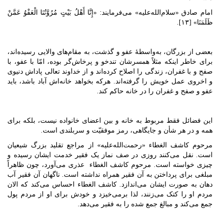
امام صادق «سلام‌الله‌علیه» می‌فرمایند: «إِنَّا أَهْلُ بَیْتٍ مُرُوَّتُنَا الْعَفْوُ عَمَّنْ
ظَلَمَنَا» [۱۳].
بعضی از بزرگان، به‌واسطۀ عفو و گذشت، به مقام‌های والایی رسیده‌اند،
برای خاطر اینکه مثلاً همسرشان تندخو و پرخاش‌گر بوده، امّا با عفو، با
صفح و با غفران، زندگی را اصلاح کرده‌اند و از خداوند تعالی پاداش دنیوی
و اخروی عمل خویش را گرفته‌اند. هرکه بخواهد خانه‌اش آباد باشد، باید
عفو و صفح و غفران را در خانه حاکم کند.
این فضائل فقط مربوط به خانه و بین اعضای خانواده نیست، بلکه برای
همه و در هر شأن و جایگاهی، رمز موفقیّت و سربلندی است.
مرحوم کاشف الغطاء «رحمت‌الله‌علیه» از مراجع تقلید بزرگ شیعیان
است. نقل می‌کنند روزی در صف نماز یک فقیر خدمت ایشان رسیده و
چیزی خواسته است. مرحوم کاشف الغطاء عذری می‌آورد، چون ظاهراً
مبلغی برای پرداختن به آن فقیر همراه نداشته است. ناگهان آن فقیر آب
دهان به صورت ایشان می‌اندازد. کاشف الغطاء احساس می‌کند که الان
مردم او را کتک می‌زنند، لذا برمی‌خیزد و خودش برای او از مردم پول
جمع می‌کند و مبالغ جمع شده را به فقیر می‌دهد.