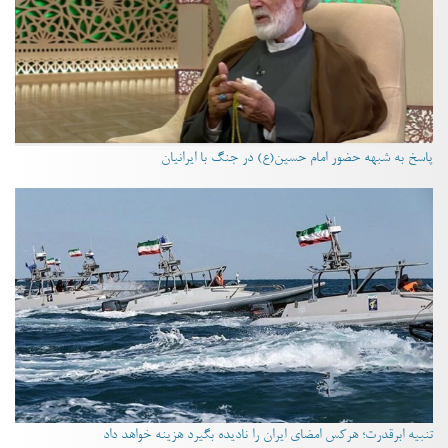
پاسخ به شبهه حضور امام حسین(ع) در جنگ با ایرانیان
تنبیه ابرقدرت؛ هرکس امضای ایران را نادیده بگیرد هزینه خواهد داد