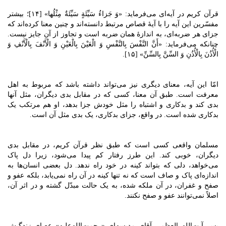
قرآن کریم در آیه‌ای می‌فرماید: «وَ جَزاءُ سَیِّئَةٍ سَیِّئَةٌ مِثْلُها» [۱۴]؛ بیشتر
مفسّرین این آیه را با آیۀ قصاص مرتبط دانسته‌اند و چنین معنا کرده‌اند که
جزای هر ضربه‌ای، به اندازۀ همان ضربه است و تجاوز از آن جایز نیست.
چنانکه می‌فرماید: «أَنَّ النَّفْسَ بِالنَّفْسِ وَ الْعَیْنَ بِالْعَیْنِ وَ الْأَنْفَ بِالْأَنْفِ وَ
الْأُذُنَ بِالْأُذُنِ وَ السِّنَّ بِالسِّنِّ» [۱۵].
امّا این آیه، معنای دیگری نیز می‌تواند داشته باشد که مربوط به اهل
معرفت است. طبق آن معنا، کسی که در مقابل بدی دیگران، مثل آنها
بدی کند و بدکاری و اشتباه را مثل خودش جزا بدهد، او هم مرتکب یک
بدکاری شده ‌است. در واقع، جزای بدکاری، یک بدی مثل آن است.
مسلمان واقعی کسی است که طبق نظر قرآن کریم، در مقابل بدی
دیگران، خوبی کند. این طرز رفتار کم پیدا می‌شود، زیرا دل پاک
می‌خواهد، دلی که بتواند کینه در خود راه ندهد. دل بعضی ‌انسان‌ها به
اندازه‌ای پاک و صاف است که نه تنها کینه در آن راه نمی‌یابد، بلکه عفو و
صفح و غفران، در آن ملکه شده، به یک حالت مبدّل گشته و در اثر آن،
اصلاً نمی‌توانند عفو و صفح نکنند.
پسر آیت‌الله العظمی آقای مدیسه‌ای «رحمت‌الله‌علیه» عصای زندگیش