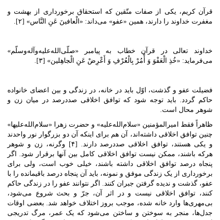
قرآن کریم، یکی از صفات متّقین که استحقاق برخورداری از بهشت و
مغفرت خداوند را دارند، همین «عفو» می‌داند: «الْعافینَ عَنِ‌ النَّاس» [۲].
خداوند تعالی در قرآن خطاب به پیامبر «صلّی‌الله‌علیه‌وآله‌وسلّم»
می‌فرماید: «خُذِ الْعَفْوَ وَ أْمُرْ بِالْعُرْفِ وَ أَعْرِضْ عَنِ الْجاهِلین» [۳].
فضیلت عفو و گذشت، اوّل باید در خانه، در زندگی و بین اعضای خانواده
حاکم گردد. باید توجه شود که توافق اخلاقی صددرصد در میان زن و
شوهر محال است.
ظاهراً فقط امیرالمؤمنین «سلام‌الله‌علیه» و حضرت زهرا «سلام‌الله‌علیها»
چنین توافق اخلاقی داشته‌اند، آن هم برای اینکه آن دو بزرگوار نور واحدند
و یکی هستند، توافق اخلاقی صددرصد دارند. [۴] وگرنه، زن و شوهر
هرکه باشند، ممکن نیست توافق اخلاقی کامل بین آنها برقرار شود. اگر
پنجاه درصد توافق اخلاقی داشته باشند، خیلی خوب است، ولی برای
برخورداری از یک زندگی موفق و نمونه، باید آن پنجاه درصد باقیمانده را با
عفو، گذشت و ندیده گرفتن جبران کنند. اگر نتوانند عفو را در زندگی حاکم
کنند، توافق اخلاقی نیست و در اثر آن، جرّ و بحث شروع می‌شود،
بی‌مهری‌ها وارد خانه شده، موجب بروز اختلاف خواهد شد. بعضی اوقات
جدل‌ها، منجر به سوختن و ساختن می‌شود که یک عمر، مرگ تدریجی