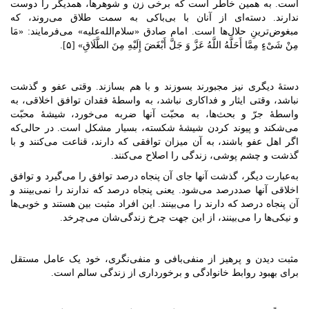
است. به همین خاطر است که برخی زن و شوهرها، همدیگر را دوست
ندارند. دسته‌ای از آنان با بی‌باکی به سمت طلاق می‌روند، که
مبغوض‌ترینِ حلال‌ها است. امام صادق «سلام‌الله‌علیه» می‌فرمایند: «مَا
مِنْ شَیْ‌ءٍ مِمَّا أَحَلَّهُ اللَّهُ عَزَّ وَ جَلَّ أَبْغَضَ‌ إِلَیْهِ مِنَ الطَّلَاقِ» [۵].
دستۀ دیگری نیز مجبورند بسوزند و با هم بسازند. وقتی عفو و گذشت
نباشد، وقتی ایثار و فداکاری نباشد، به واسطۀ فقدان توافق اخلاقی، به
واسطۀ جرّ و بحث‌ها، به محبّت آنها ضربه می‌خورد، شیشۀ محبّت
می‌شکند و پیوند کردن شیشۀ شکسته، بسیار مشکل است. در حالی‌که
اگر اهل عفو باشند، به آن میزان توافقی که دارند، قناعت‌ می‌کنند و با
گذشت و چشم پوشی، زندگی را اصلاح می‌کنند.
به‌عبارت دیگر، گذشت آنها جای آن پنجاه درصد توافق را می‌گیرد و توافق
اخلاقی آنها صددرصد می‌شود. یعنی پنجاه درصد که ندارند را نمی‌بینند و
آن پنجاه درصد که دارند را می‌بینند. این افراد مثبت بین هستند و خوبی‌ها
و نیکی‌ها را می‌بینند، از این جهت چرخ زندگی‌شان می‌چرخد.
مثبت دیدن و پرهیز از منفی‌بافی و منفی‌نگری، خود یک عامل مستقل
برای بهبود روابط خانوادگی و برخورداری از زندگی سالم است.