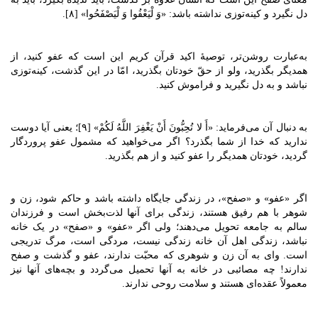
دل نگیرد و کینه‌توزی نداشته باشد: «وَ لْیَعْفُوا وَ لْیَصْفَحُوا» [۸].
به‌عبارت روشن‌تر، توصیۀ اکید قرآن کریم این است که عفو کنید، از
همدیگر بگذرید، ولو از حقّ خودتان بگذرید، امّا در این گذشت، کینه‌توزی
نباشد و به دل نگیرید و فراموش کنید.
به دنبال آن می‌فرماید: «أَ لا تُحِبُّونَ أَنْ یَغْفِرَ اللَّهُ‌ لَکُمْ» [۹]؛ یعنی آیا دوست
ندارید که خدا از شما بگذرد؟ اگر می‌خواهید که مشمول عفو پروردگار
گردید، خودتان همدیگر را عفو کنید و از هم بگذرید.
اگر «عفو» و «صفح»، در زندگی‌ جایگاه داشته باشد و حاکم شود، زن و
شوهر با هم رفیق هستند، زندگی برای آنها لذت‌بخش است و فرزندان
سالم به جامعه تحویل می‌دهند؛ ولی اگر «عفو» و «صفح» در یک خانه
نباشد، زندگی اهل آن خانه زندگی نیست، مردگی است، مرگ تدریجی
است. وای به آن زن و شوهری که محبّت ندارند، عفو و گذشت و صفح
ندارند! چه مصائبی در خانه به آنها تحمیل می‌گردد و بچه‌های آنها نیز
معمولاً عقده‌ای هستند و سلامت روحی ندارند.