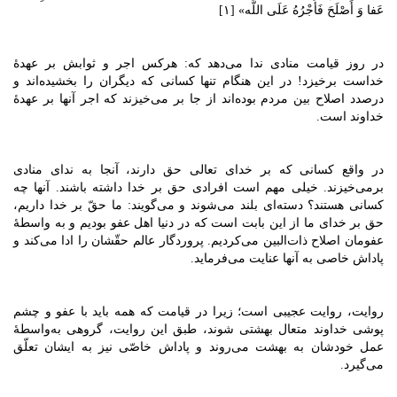
عَفا وَ أَصْلَحَ فَأَجْرُهُ عَلَی اللَّه» [۱]
در روز قیامت منادی ندا می‌دهد که: هرکس اجر و ثوابش بر عهدۀ
خداست برخیزد! در این هنگام تنها کسانی که دیگران را بخشیده‌اند و
درصدد اصلاح بین مردم بوده‌اند از جا بر می‌خیزند که اجر آنها بر عهدۀ
خداوند است.
در واقع کسانی که بر خدای تعالی حق دارند، آنجا به ندای منادی
برمی‌خیزند. خیلی مهم است افرادی حق بر خدا داشته باشند. آنها چه
کسانی هستند؟ دسته‌ای بلند می‌شوند و می‌گویند: ما حقّ بر خدا داریم،
حق بر خدای ما از این بابت است که در دنیا اهل عفو بودیم و به واسطۀ
عفومان اصلاح ذات‌البین می‌کردیم. پروردگار عالم حقّشان را ادا می‌کند و
پاداش خاصی به آنها عنایت می‌فرماید.
روایت، روایت عجیبی است؛ زیرا در قیامت که همه باید با عفو و چشم
پوشی خداوند متعال بهشتی شوند، طبق این روایت، گروهی به‌واسطۀ
عمل خودشان به بهشت می‌روند و پاداش خاصّی نیز به ایشان تعلّق
می‌گیرد.