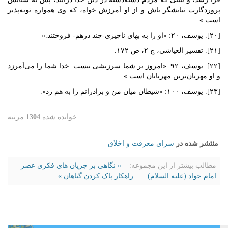
پروردگارت نیایشگر باش و از او آمرزش خواه، که وی همواره توبه‌پذیر
است.»
[۲۰]. یوسف، ۲۰: «او را به بهای ناچیزی-چند درهم- فروختند.»
[۲۱]. تفسیر العیاشی، ج ۲، ص ۱۷۲.
[۲۲]. یوسف، ۹۲: «امروز بر شما سرزنشی نیست. خدا شما را می‌آمرزد
و او مهربان‌ترین مهربانان است.»
[۲۳]. یوسف، ۱۰۰: «شیطان میان من و برادرانم را به هم زد».
خوانده شده
1304
مرتبه
منتشر شده در
سراي معرفت و اخلاق
مطالب بیشتر از این مجموعه:
« نگاهی بر جریان‌ های فکری عصر
امام جواد (علیه السلام)
راهکار پاک کردن گناهان »