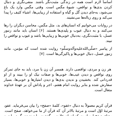
اساساً لازم است همه در زندگی مثبت‌نگر باشند. منفی‌نگری و دنبال
کردن بدی‌ها و نواقص، شیوۀ مگس است. وقتی مگس وارد یک باغ
می‌شود، به‌جای دیدن گل و گیاه و استفاده از زیبایی‌ها، اشیاء کثیف را پیدا
می‌کند و روی زباله‌ها می‌نشیند.
در روایات می‌خوانیم که انسان‌های بد، مثل مگس، محاسن دیگران را رها
می‌کنند و به دنبال عیوب و پلیدی‌ها هستند. [۶] انسان باید مانند زنبور
عسل، با مثبت‌نگری، به‌دنبال خوبی‌ها و زیبایی‌ها باشد و عیوب و نواقص را
نبیند.
از پیامبر «صلّی‌الله‌علیه‌وآله‌وسلّم» روایت شده است که مؤمن، مانند
زنبور عسل، دنبال خوبی‌ها و پاکیزگی‌ها است. [۷]
هر زن و مردی، نواقصی دارند. همسر آن زن یا مرد، باید به جای تمرکز
روی نواقص و دیدن عیب‌ها، خوبی‌ها و صفات نیک او را ببیند و از او
قدردانی کند. بخشیدن و ندیدن بدی‌ها و دیدن امتیازها و خوبی‌ها، بسیار
سفارش شده و بنابر روایت امام هفتم، اجر و پاداش آن بر عهدۀ خداوند
متعال است.
قرآن کریم معمولاً به دنبال «عفو»، کلمۀ «صفح» را بیان می‌فرماید. عفو،
مرتبۀ اوّل است و مرتبۀ بالاتر آن که قرآن از ما می‌خواهد، صفح است.
معنای صفح این است که انسان علاوه بر گذشت، باید ندیده بگیرد، باید به