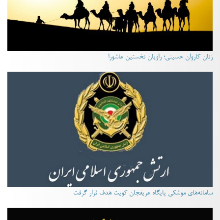
زنان کاروان حسینی؛ راویان نخستین عاشورا
سامانه‌های موشکی پایگاه عریفجان کویت هدف قرار گرفت