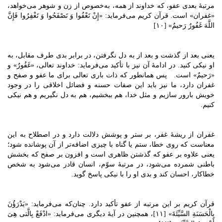
مرتبۀ بعدی عفو، که خداوند از همه، به‌خصوص از زن و شوهر می‌خواهد،
«غفران» است. قرآن کریم می‌فرماید: «إِنْ تَعْفُوا وَ تَصْفَحُوا وَ تَغْفِرُوا فَإِنَّ
اللَّهَ غَفُورٌ رَحیمٌ» [۱۰]
یعنی بعد از گذشت و بعد از به دل نگرفتن، در برابر بدی طرف مقابل، به
او نیکی کنید. در ادامۀ آن نیز با تأکید می‌فرماید: خداوند تعالی، «غَفُورٌ» و
«رَحیمٌ» است. پس همانطور که ذات باری تعالی برای ما عفو و صفح و
غفران دارد، ما نیز باید این صفات حسنه و فضائل اخلاقی را در وجود
خویش بارور سازیم و مثل خدا، هم ببخشیم، هم به دل نگیریم و هم نیکی
کنیم.
غفران از ریشۀ غفر، بر ستر و پوشش دلالت دارد و در اصطلاح به این
معناست که روی خطا، ستم یا گناه با چیزی اضافه‌تر از آن پوشانده شود؛
یعنی علاوه بر عفو که گذشتن ظاهری است و افزون بر صفح که بخشش
باطنی شمرده می‌شود، در مرتبۀ سوّم، انسان قادر می‌شود به شخص
خطاکار، احسان کند و بدی او را با نیکی پاسخ گوید.
قرآن‌ کریم بر این مرتبه از عفو تأکید دارد. چنان‌که می‌فرماید: «یَدْرَؤُنَ
بِالْحَسَنَةِ السَّیِّئَةَ» [۱۱]، همچنین در آیۀ دیگری می‌فرماید: «ادْفَعْ بِالَّتی‌ هِیَ