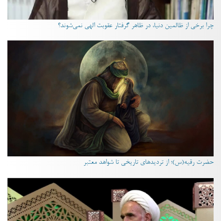
چرا برخی از ظالمین دنیا، در ظاهر گرفتار عقوبت الهی نمی‌شوند؟
حضرت رقیه(س)؛ از تردیدهای تاریخی تا شواهد معتبر