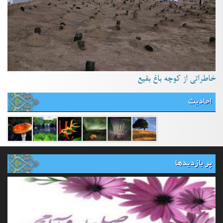
خاطراتی از کوچه باغ بقیع
احادیث
پر بازدیدها