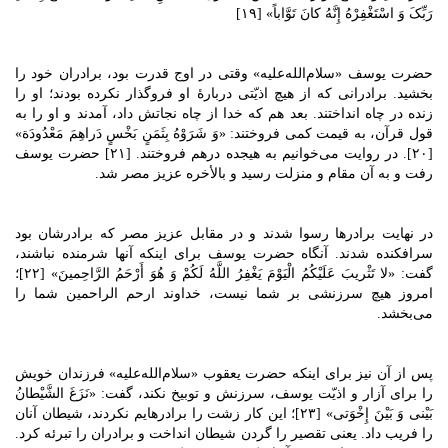
رَبِّکَ وَ اسْتَغْفِرْهُ إِنَّهُ کانَ تَوَّاباً» [۱۹]
حضرت یوسف «سلام‌الله‌علیه» وقتی در اوج قدرت بود، برادران خود را
بخشید. برادرانی که از هیچ اذیّتی دربارۀ او فروگذار نکرده بودند؛ او را
زنده در چاه انداختند. بعد هم که خدا از چاه نجاتش داد، آمدند و او را به
قول قرآن، به قیمت کمی فروختند: «وَ شَرَوْهُ بِثَمَنٍ‌ بَخْسٍ‌ دَراهِمَ مَعْدُودَة»
[۲۰]. در روایت می‌خوانیم ‌به هیجده درهم فروختند. [۲۱] حضرت یوسف
رفت و به آن مقام و منزلت رسید و بالأخره عزیز مصر شد.
در نهایت برادرها رسوا شدند و در مقابل عزیز مصر که برادرشان بود
سرافکنده شدند. آنگاه حضرت یوسف برای اینکه آنها شرمنده نباشند،
گفت: «لا تَثْریبَ عَلَیْکُمُ‌ الْیَوْمَ‌ یَغْفِرُ اللَّهُ لَکُمْ وَ هُوَ أَرْحَمُ الرَّاحِمینَ» [۲۲]؛
امروز هیچ سرزنشی بر شما نیست، خداوند ارحم الراحمین شما را
می‌بخشد.
پس از آن نیز برای اینکه حضرت یعقوب «سلام‌الله‌علیه» فرزندان خویش
را برای آزار و اذیّت یوسف، سرزنش و توبیخ نکند، گفت: «نَزَغَ الشَّیْطانُ
بَیْنی‌ وَ بَیْنَ إِخْوَتی» [۲۳]؛ این کار زشت را برادرهایم نکردند، شیطان آنان
را فریب داد. یعنی تقصیر را گردن شیطان انداخت و برادران را تبرئه کرد.