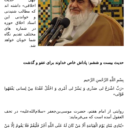
اخلاقی» داشته اند
که مطالب شنیدنی
و خواندنی این
استاد اخلاق حوزه
در شماره های
مختلف تقدیم نگاه
شما خوبان خواهد
شد.
حدیث بیست و ششم: پاداش خاص خداوند برای عفو و گذشت
بِسْمِ‌ اللَّهِ الرَّحْمنِ الرَّحیم‌
«رَبِّ اشْرَحْ لی صَدْری‌ وَ یَسِّرْ لی أَمْری وَ احْلُلْ عُقْدَةً مِنْ لِسانی یَفْقَهُوا
قَوْلی»
روایتی از امام هفتم، حضرت موسی‌بن‌جعفر «سلام‌الله‌علیه» در تحف
العقول آمده است که می‌فرمایند:
«یُنَادِی مُنَادٍ یَوْمَ الْقِیَامَةِ أَلَا مَنْ‌ کَانَ‌ لَهُ‌ عَلَی‌ اللَّهِ‌ أَجْرٌ فَلْیَقُمْ فَلَا یَقُومُ إِلَّا مَنْ‌