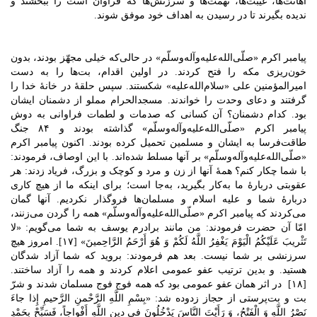
اهانت‌ها، غیبت‌ها، تهمت‌ها و سرزنش‌ها که فراوان است را ببخشند و
ندیده بگیرند تا در رسیدن به اهداف خود موفق شوند.
پیامبر اکرم «صلّی‌الله‌علیه‌وآله‌وسلّم» در حالی‌که خیلی مجهّز بودند، بدون
خون‌ریزی مکه را فتح کردند. در اولین اقدام، بت‌ها را به دست
امیرالمؤمنین‌ علی «سلام‌الله‌علیه» شکستند. سپس حلقۀ در خانۀ خدا را
گرفتند و دعای وحدت را خواندند. مسجدالحرام مملو از دشمنان ایشان
بود. کدام دشمنان؟ آن کسانی که صدمات و لطمات فراوانی به دوش
پیامبر ‌اکرم «صلّی‌الله‌علیه‌وآله‌وسلّم» گذاشته بودند و ۸۴ جنگ
طاقت‌فرسا به ایشان و مسلمین تحمیل کرده بودند. اکنون پیامبر ‌اکرم
«صلّی‌الله‌علیه‌وآله‌وسلّم» بر آنها مسلط شده‌اند. با این اوصاف، فرمودند:
با شما چکار کنم؟ همۀ آنها از زن و مرد و کوچک و بزرگ، فریاد زدند: هر
عقوبتی دربارۀ ما به‌کار بگیرید، به‌جا است؛ برای اینکه ما از هیچ کاری
دربارۀ شما و علیه اسلام و مسلمان‌ها فروگذار نکردیم. آنها گمان
می‌کردند که پیامبر اکرم «صلّی‌الله‌علیه‌وآله‌وسلّم» همه را گردن می‌زنند،
امّا آن حضرت فرمودند: من مانند برادرم یوسف به شما می‌گویم: «لا
تَثْریبَ عَلَیْکُمُ‌ الْیَوْمَ‌ یَغْفِرُ اللَّهُ لَکُمْ وَ هُوَ أَرْحَمُ الرَّاحِمینَ» [۱۷]. امروز هیچ
سرزنشی بر شما نیست. بعد هم فرمودند: بروید که شما آزاد شدگان
هستید. و بدین ترتیب عفو عمومی اعلام کردند و همه را آزاد ساختند.
[۱۸] در اثر همان عفو عمومی بود که همه فوج فوج مسلمان شدند و شرّ
بت و بت‌پرستی از حجاز زدوده شد: «بِسْمِ اللَّهِ الرَّحْمنِ الرَّحیمِ‌ إِذا جاءَ
نَصْرُ اللَّهِ وَ الْفَتْحُ، وَ رَأَیْتَ النَّاسَ یَدْخُلُونَ فی‌ دینِ اللَّهِ أَفْواجاً، فَسَبِّحْ بِحَمْدِ