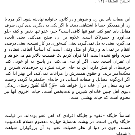
أَحْسَنُ السَّیِّئَة» [۱۲].
این صفات باید بین زن و شوهر و در کانون خانواده نهادینه شود. اگر مرد یا
زن از همدیگر خطا یا اشتباهی دیدند یا اگر یکی به دیگری بدی کرد، طرف
مقابل باید عفو کند. عفو تنها کافی است؟ خیر، عفو تنها بغض و کینه جلو
می‌آورد و خطرناک است. علاوه بر آن، صفح می‌کند، یعنی نادیده
می‌گیرد، یعنی به دل نمی‌گیرد، یعنی کینه‌توزی در کار نیست، یعنی درصدد
انتقام بر نمی‌آید و رفتار او مثل وقتی است که اساساً اتفاقی نیفتاده و
چیزی واقع نشده است. امّا قرآن کریم یک فضیلت بالاتر هم می‌خواهد و
آن غفران است. یعنی اگر او بدی می‌کند، در پاسخ به او خوبی کند.
حرف‌های او نیش دارد، این به جای حرف نیش‌دار، حرف‌های شیرین و
محبّت‌آمیز بزند. او حقوق همسرش را مراعات نمی‌کند، این بهتر ادا ‌کند.
اگر این‌گونه فضائل و صفات انسانی در خانه‌ای حکمفرما گردد، رحمت
خداوند متعال در آن خانه نازل خواهد شد: «فَإِنَّ اللَّهَ غَفُورٌ رَحیمٌ». زندگی
دنیوی اهل چنین خانه‌ای شیرین و لذت‌بخش است، حیات اخروی آنها نیز
معلوم است که حیات بهشتی است.
اساساً جایگاه «عفو» و جایگاه افرادی که اهل عفو بوده‌اند، در قیامت
جایگاه والایی است، در بهشت همسایۀ چهارده معصوم «سلام‌الله‌علیهم»
هستند، چون در دنیا از نظر فضیلت عفو، به آن بزرگواران شباهت
داشته‌اند.