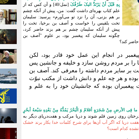
بِهِ قَبْلَ أنْ یَرْتَدَّ الیکَ طَرْفُکَ
[نمل/40] و آن کس که از
علم کتاب بهره‌‏اى داشت گفت: من، پیش از آنکه چشم
بر هم بزنى، آن را نزد تو می‌آورم» پرسید: سلیمان
تخت بلقیس را خواست و آصف بن برخیا، تخت را
پیش از آنکه سلیمان چشم بر هم بزند حاضر کرد،
چگونه سلیمان که پیغمبر بود، بر علوم "آصف بن
 حاضر کند؟
غمبر در انجام این عمل خود قادر بود، لکن
ا بر مردم روشن سازد و خلیفه و جانشین پس
ت بر سایر مردم داشته را معرفی کند. آصف بن
 بوده و هر چه علم و دانش داشت از مکتب نبوّت
 پیغمبران بوده که جانشینان خود را به علم و
َّ ما فِی الأرضِ مِنْ شَجَرَهٍ أقلامٌ وَ الْبَحْرُ یَمُدُّهُ مِنْ بَعْدِهِ سَبْعهُ أبحُرٍ
گر همه درختان روى زمین قلم شوند و دریا مرکب و هفت‌دریای دیگر به
هفت‌ دریا که اگر آب آن‌ها برای شرح کلمات خدا بکار برند خشک