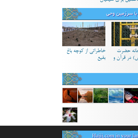
با سرزمین وحی
انه حضرت
خاطراتی از کوچه باغ
) در قرآن و
بقیع
Hajij.com in your l