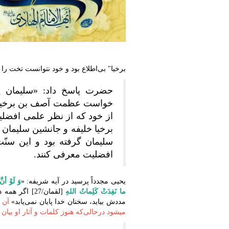
برخیا" بی‌اطلاع بود و خود نتوانست تخت را
حضرت پاسخ داد: «سلیمان پی
خواست عظمت آصف بن برخیا ر
از خود که از نظر علمی افضلی
برخیا خلیفه و جانشین سلیمان
سلیمان گرفته بود و این سنّت
افضلیت معرفی کنند.
یحیی مجدداً پرسید در آیه شریفه: «
وَ لَوْ أن
ما نَفِدَتْ کَلِماتُ اللهِ
[لقمان/27] ا
مددش بیاید، سخنان خدا پایان نمى‏‌یابد»
آن 
می‎شود درحالی‌که هنوز کلمات و آثار او بیان‌ نشده کدام است؟