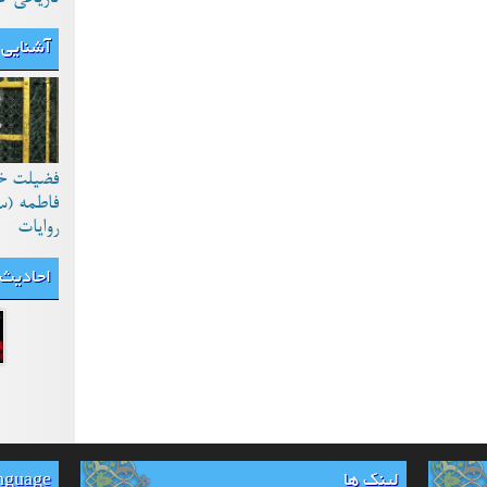
آشنایی 
فضیلت خ
فاطمه (س
روایات
احادیث
لینک ها
anguage