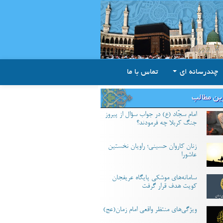
چندرسانه ای
تماس با ما
ین مطالب
امام سجّاد (ع) در جواب سؤال از پیروز
جنگ کربلا چه فرمودند؟
زنان کاروان حسینی؛ راویان نخستین
عاشورا
سامانه‌های موشکی پایگاه عریفجان
کویت هدف قرار گرفت
ویژگی‌های منتظر واقعی امام زمان(عج)