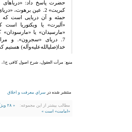
حمئه و آن دریایی است که 
7. دریای «سجرون». و مراد
خدا(صلی‎الله‌علیه‌و‌آله) هستیم که فضایل ما تمام‌نشدنی است.
منبع:‌ مرآت العقول، شرح اصول کافی ج1، ص424، نقل از جدی فروزان؛ فیض قمی.
منتشر شده در
سراي معرفت و اخلاق
مطالب بیشتر از این مجموعه:
« ۲۸ ویژگی روز قیامت
«امامت» است »