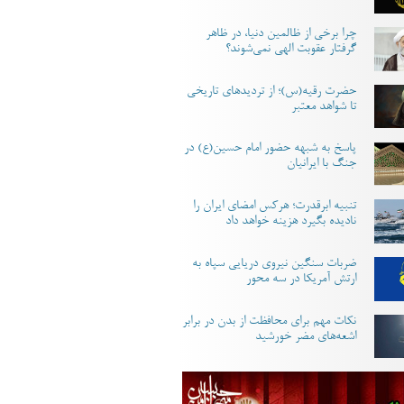
چرا برخی از ظالمین دنیا، در ظاهر
گرفتار عقوبت الهی نمی‌شوند؟
حضرت رقیه(س)؛ از تردیدهای تاریخی
تا شواهد معتبر
پاسخ به شبهه حضور امام حسین(ع) در
جنگ با ایرانیان
تنبیه ابرقدرت؛ هرکس امضای ایران را
نادیده بگیرد هزینه خواهد داد
ضربات سنگین نیروی دریایی سپاه به
ارتش آمریکا در سه محور
نکات مهم برای محافظت از بدن در برابر
اشعه‌های مضر خورشید