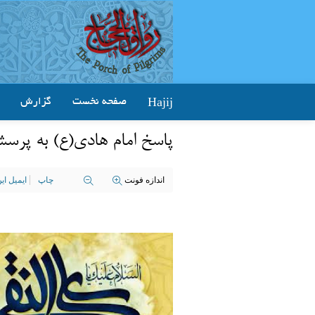
Hajij
صفحه نخست
گزارش
پاسخ‌ امام هادی(ع) به پرس
اندازه فونت
چاپ
ایمیل ا