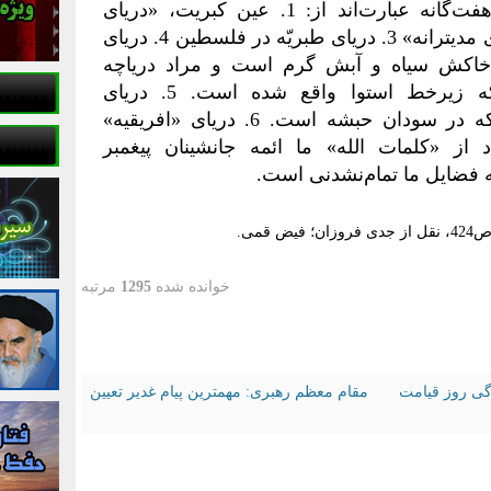
حضرت پاسخ داد: «دریاهای هفت‌گانه عبارت‌اند از: 1. عین کبریت، «دریای
کبریت» 2. عین برهوت، «دریای مدیترانه» 3. دریای طبریّه در فلسطین 4. دریای
خاکش سیاه و آبش گرم است و مراد دریاچه
«آلبرت» یا ویکتوریا است که زیرخط استوا واقع‌ شده است. 5. دریای
«مارسیدان» یا «مارسودان» که در سودان حبشه است. 6. دریای «افریقیه»
 از «کلمات الله» ما ائمه جانشینان پیغمبر
خوانده شده
1295
مرتبه
مقام معظم رهبری: مهمترین پیام غدیر تعیین