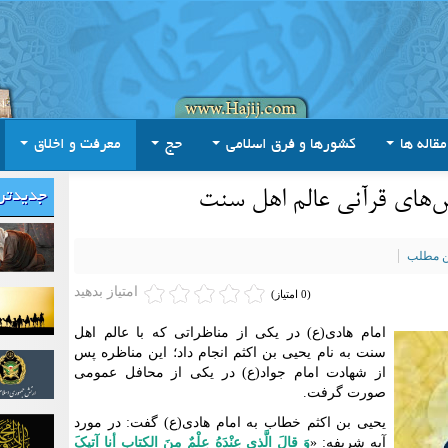
مقاله ها
کشورها و فرق اسلامی
حج
معرفت و اخلاق
ش‌های قرآنی عالم اهل سنت
جدیدتر
ین مطلب
امتیاز بدهید
(0 امتیاز)
امام هادی(ع) در یکی از مناظراتی که با عالم اهل
سنت به نام یحیی بن اکثم انجام داد؛ این مناظره پس
از شهادت امام جواد(ع) در یکی از محافل عمومی
صورت گرفت.
یحیی بن اکثم خطاب به امام هادی(ع) گفت: در مورد
آیه شریفه: «
وَ قالَ الَّذی عِنْدَهُ عِلْمٌ مِنَ الکتابِ أنا آتیکَ