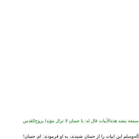
 سمعه ینشد هذه‌الأبیات قال له: یا حسان لا تزال مؤیدا بروح‌القدس
له‌وسلم این ابیات را از حسان شنیدند، به او فرمودند: ای حسان!