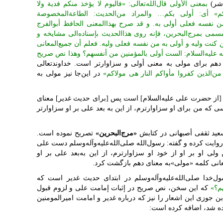
اشر)
بمعنی ‌الأولی قال‌الله‌تعالی: «فالیوم لا یؤخذ منکم فدیة ولا
کم» أی: أولی بکم… والمراد من‌الحدیث: ‌الطاعة‌المخصوصة
ن نفسه فعلی أولی به. و قد صرح بهذا‌المعنی ‌الحافظ أبو‌الفرج
لمسمی بمرج‌البحرین، فإنه روی هذا‌الحدیث بإسناده‌الی مشایخه و
ن کنت ولیه و أولی به من نفسه فعلی ولیه. فعلم أن جمیع‌المعانی
قوله علیه‌السلام: ‌الست أولی بالمؤمنین من أنفسهم؟ وهذا نص صریح
م برای مولی به معنی أولی و سزاوارتر است. خداوند‌تعالی
من‌الذین کفروا مأواکم‌ النار هی مولاکم»
در این‌جا نیز مولی به
ز حضرت علی علیه‌السلام‌] است پس [برای حدیث غدیر] معنای
ی که من برای او سزاوارترم، از این به بعد علی بر او سزاوارتر
عید ثقفی أصبهانی در کتابش
«مرج‌البحرین»
تصریح نموده است.
وایت کرده و گفته: رسول‌الله صلی‌الله‌علیه‌وآله‌وسلم دست علی
لی او بر او از خود او سزاوارترم، از این به‌بعد علی بر او
انی کلمه «مولی»به معنای دهم بازگشت کرد.
خدا صلی‌الله‌علیه‌وآله‌وسلم در ابتدای حدیث غدیر است که
م؟»
که این سخن، نص صریح در إثبات إمامت علی و لزوم قبول
جوزی این اشعار را نیز که درباره غدیر و امامت امیرالمومنین
وده شد، اضافه کرده است: