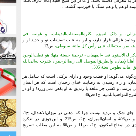
 به معرفی داشته باشد. و ما از این شیخ فقیه إمام عارف‌بالله،
مه او هم پا و هم سنگ با خورشید گشته… .
غزالی، و ذلک لتمیزه بکثرة‌المصنفات‌البدیعات، و غوصه فی
حامد غزالی قرار دارد، و این به علت تصنیفات نو و جدید او و
تنبئه بمن یبعثه‌الله علی رأس کل مائة، سیوطی،
ص12.
کر له‌الأسنوی فی «المهمات» ترجمة حسنة منها: هو قطب‌الوجود
ل‌الإیمان، والطریق‌الموصل‌ الی رضا‌الرحمن، یتقرب به‌الی‌الله
ق. مات بطوس سنة 505.
ن‌گونه می‌گوید: او قطب وجود و دارای برکتی است که شامل هر
یمان، و راه رسیدن به رضایت خدای رحمان است که هر انسان
لی برسد، و کسی جز ملحد یا زندیق به او بغض نمی‌ورزد! و او در
در انتساب کتاب سرّ‌العالمین به غزالی هم جای شک و تردید نیست چرا که: ذهبی در میزان‌الاعتدال، ج1،
ص500 و سیر أعلام‌النبلاء، ج19، ص328 و ص403 و لسان‌المیزان، ج2، ص215 و‌ ابن‌جوزی در تذکرة
خواص‌الامة، ص62، و إسماعیل باشا بغدادی در ایضاح‌المکنون، ج2، ص11 و ص80 به این مطلب تصریح