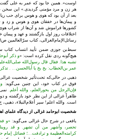
اوست». همین جا بود که عمر به علی گفت: «ی
هر زن و مرد مؤمنی گردیدی.» این سخن عمر
بعد از آن بود که هوی و هوس برای حب ریاس
و پیمان‌ها در خفقان هوی و هوس و زد و خ
کشور‌ها فراموش شد و آن‌ها از شراب هوی
اختلافات روز اول بازگشتند و عهد و پیمان 
رسائل‌الإمام‌الغزالی، کتاب سرّ‌العالمین ص483، طبعة مصححة منقحة، إبراهیم أمین محمد،‌المکتبة‌التوفیقیة.]
سبط‌بن جوزی ضمن تأیید انتساب کتاب سرّ
هیچ‌گونه ردی نقل کرده است: «
و ذکر أبوحا
تشبه هذا. فقال قال رسول‌الله صلی‌الله‌عل
عمر بن‌الخطاب: بخ بخ یا أبا‌الحسن… . تذکرة
ذهبی در حالی‌که تحت‌تأثیر شخصیت غزالی ق
فوق در کتاب خود، این چنین می‌گوید:
و 
فإن‌الرجل من بحور‌العلم، والله أعلم.
نمی‌
ظاهراً غزالی از این نظر خود بازگشته و دو
است. والله اعلم! سیر أعلام‌النبلاء، ذهبی، ج19، ص328.
شخصیت ابوحامد غزالی از دیدگاه علمای اه
یافعی در شرح حال غزالی می‌گوید:
«و فضا
تحصر، وأشهر من أن تشهر. و قد روینا من‌ا
کرامته‌العظیمة و ترادفت…؛ فضائل إمام حجة