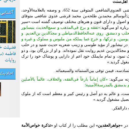
اهل
سنت
«هو: أبوسالم محمد‌بن طلحة‌بن محمد‌القرشی ‌العدوی‌الشافعی ‌المتوفی سنة 652، و وصفه بالعلامة‌الأوحد،
آشنایی 
ن؛أبوسالم محمد‌بن طلحه‌بن محمد قرشی عدوی شافعی متوفای
 مذهب و اصول و دارای فنون و هنر‌های مختلف توصیف گشته است.»سیر
«تفقه و برع فی‌المذهب و سمع‌الحدیث بنیسابور
ب و دمشق. روی عنه‌الحافظ‌الدمیاطی و مجدُ‌الدین بن‌العدیم. و
یومین، و ترکها، و خرج عما یملکه من ملبوس و مملوک و غیره و
 در نیشابور از مؤید طوسی و زینب شعریه حدیث شنید و در حلب
فضیلت خ
ُ‌الدین‌بن عدیم روایت نقل نمو‌ده‌اند. و او از بزرگان بود، و دو
فاطمه (س
نمود، و تمام مایملک خود اعم از دارایی و پوشاک خود را ترک
روایات
غول گردید.»
احادیث
نه می‌گوید:
«کان إماماً بارعاً فی‌الفقه، والخلاف، عالماً بالأصلین
م بدمشق بالمدرسة‌الأمینیة؛
 است، و عالم به دو أصل و رئیس کبیر و معظم است که از ملوک
حصیل مشغول گردید.»
در
«جواهر‌العقدین»
این مطلب را از کتاب او
«تذکرة خواص‌الأمة