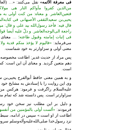
فی معرفة ‌الأئمه»
نقل می‌کنند: «… (الع
من‌الذین کفروا مأواکم ‌النار هی مولا
فتعین‌العاشر. و معناه: من کنت أولی به م
یحیی‌بن سعید‌الثقفی ‌الأصبهانی فی کتابه‌ا
قال فیه: فأخذ رسول‌الله بید علی و قال: م
راجعة‌ الی‌الوجه‌العاشر. و دلّ علیه أیضا 
فی إثبات إمامته وقبول طاعته؛
… معنای ده
می‌فرماید:
«فالیوم لا یؤخذ منکم فدیة ولا 
معنی أولی و سزاوارتر به خود شماست.
پس مراد از حدیث غدیر: اطاعت مخصوصه [ا
دهم متعین گردید. و معنای آن این است: کس
است.
و به همین معنی حافظ أبو‌الفرج یحیی‌بن س
وی این روایت را با إسنادش به مشایخ خود ر
علیه‌السلام راگرفت و فرمود: هرکس من و
سزاوارتر است. پس دانسته شد که تمام مع
و دلیل بر این مطلب نیز سخن خود رسول‌
فرمودند:
«ألست أولی بالمؤمنین من أنفسه
اطاعت از او است.» سپس در ادامه، سبط‌بن 
نزد رسول‌خدا صلی‌الله‌علیه‌وآله‌وسلم سر
فقال حسان‌بن ثابت: