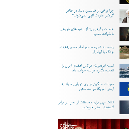
چرا برخی از ظالمین دنیا، در ظاهر
گرفتار عقوبت الهی نمی‌شوند؟
حضرت رقیه(س)؛ از تردیدهای تاریخی
تا شواهد معتبر
پاسخ به شبهه حضور امام حسین(ع) در
جنگ با ایرانیان
تنبیه ابرقدرت؛ هرکس امضای ایران را
نادیده بگیرد هزینه خواهد داد
ضربات سنگین نیروی دریایی سپاه به
ارتش آمریکا در سه محور
نکات مهم برای محافظت از بدن در برابر
اشعه‌های مضر خورشید