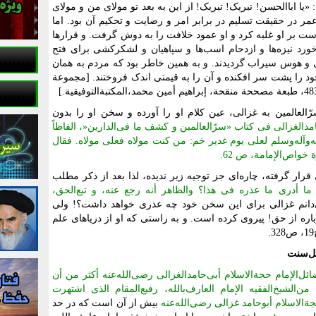
ا ابا‌الحسن! تبریک! تبریک! از این به بعد تو مولای من و مولای
 در حقیقت تسلیم در برابر امر و رضایت و تحکیم آن بود. اما
ت بر او غلبه کرد و او عمود خلافت را به دوش گرفت. و قرار‌ها
ورد نیزه‌ها و ازدحام اسب‌ها و سپاهیان و لشکرکشی برای فتح
 و هوس سیراب گردیدند. و به همین خاطر بود که مردم به همان
خود را پشت سر افکنده و آن را به قیمتی اندک فروختند. [مجموعة
العالمین به غزالی، عین کلام او را آورده و سخن او را بدون
مد‌الغزالی فی کتاب «سرّ‌العالمین و کشف ما فی‌الدارین‌«،‌ الفاظاً
یه‌وآله‌وسلم لعلی یوم غدیر خم: من کنت مولاه فعلی مولاه. فقال
 خواص‌الإمامة، ص 62.
رار گرفته، چاره‌ای جز توجیه زیر ندیده، لذا بعد از ذکر مطلب
ما أدری ما عذره فی هذا؟ والظاهر أنه رجع عنه، و تبع‌الحق،
دانم غزالی برای این سخن خود چه عذری خواهد داشت؟! ولی
باره از حق! پیروی کرده است. و به راستی که او از دریا‌های علم
ل
سنت
ئل‌الإمام حجة‌الاسلام أبی‌حامد‌الغزالی رضی‌الله‌عنه أکثر من أن
لشیخ‌الفقیه ‌الإمام ‌العارف‌بالله، رفیع‌المقام ‌الذی اشتهرت
‌الاسلام أبوحامد غزالی رضی‌الله‌عنه
بیش از آن است که در حد