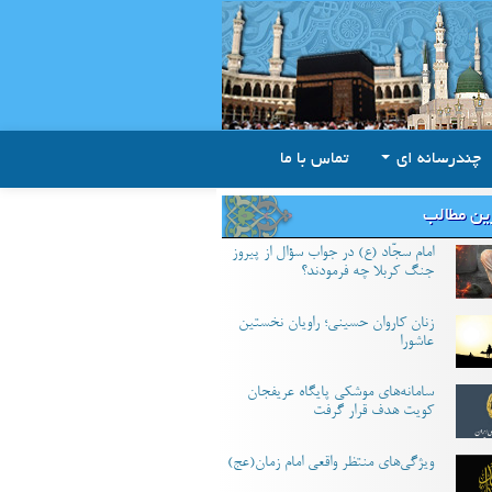
چندرسانه ای
تماس با ما
ین مطالب
امام سجّاد (ع) در جواب سؤال از پیروز
جنگ کربلا چه فرمودند؟
زنان کاروان حسینی؛ راویان نخستین
عاشورا
سامانه‌های موشکی پایگاه عریفجان
کویت هدف قرار گرفت
ویژگی‌های منتظر واقعی امام زمان(عج)