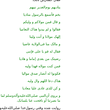
ینادیهم یوم‌الغدیر نبیهم
بخم فأسمع بالرسول منادیا
و قال فمن مولاکم و ولیکم
فقالوا و لم یبدوا هناک ‌التعامیا
إلهک مولانا و أنت ولینا
و مالک منا فی‌الولایة عاصیا
فقال له قم یا علی فإننی
رضیتک من بعدی إماما و هادیا
فمن کنت مولاه فهذا ولیه
فکونوا له أنصار صدق موالیا
هناک دعا ‌اللهم وال ولیه
و کن للذی عادی علیا معادیا
و یروی أن‌النبی صلی‌الله‌علیه‌وآله‌وسلم لما
ما نصرتنا أو نافحت عنا بلسانک
.
روایت شده وقتی رسول‌خدا صلی‌الله‌علیه‌وآ