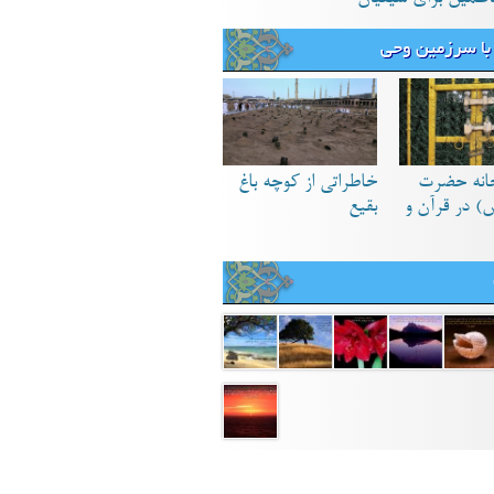
با سرزمین وحی
انه حضرت
خاطراتی از کوچه باغ
) در قرآن و
بقیع