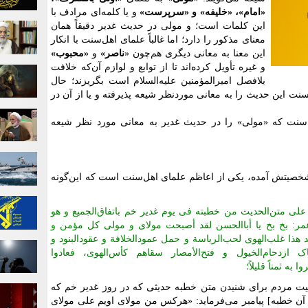
«امام»، «خلیفه» و «سرپرست»
و یا کلمه‌ای مرادف با
این کلمات است؛ و مولی در حدیث غدیر دقیقاً همان
معنای مذکور را دارد؛ اما غالباً علمای اهل‌سنت با انکار
این معنا به معانی دیگری هم‌چون «
ناصر»
و
«محبوب»
و غیره تأویل کرده‌اند تا از توابع و لوازم آن‌که خلافت
بلافصل امیر‌المؤمنین علیه‌السلام است بگریزند؛ حال
ت این حدیث را به معانی موردنظر شیعه پذیرفته و یا از آن در
‌سنت که «مولی» را در حدیث غدیر به معانی مورد نظر شیعه
خصیتش آمده، یکی از اعاظم علمای اهل‌سنت است که این‌گونه
علی متن‌الحدیث من خطبته فی یوم غدیر خم باتفاق‌الجمیع و هو
مر: بخ بخ یا أبا‌الحسن لقد أصبحت مولای و مولی کل مؤمن و
هذا غلب‌الهوی لحب‌الریاسة و حمل عمود‌الخلافة و عقود‌البنود و
ک ازدحام‌الخیول و فتح‌الأمصار سقاهم کأس‌الهوی، فعادوا
به ثمناً قلیلاً؛
ت مردم برای شنیدن متن خطبه حدیثی که در روز غدیر خم که
 آن خطبه] پیامبر می‌فرماید: «هرکس من مولای اویم علی مولای