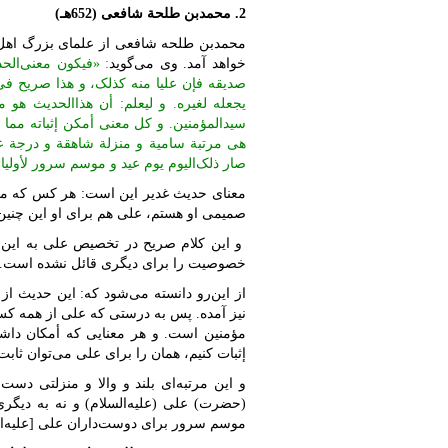
2. محمد
بن طلحة شافعی (652هـ)
محمد‌بن طلحه شافعی از علمای بزرگ اه
خواهد آمد. وی‌ می‌گوید
: «فیکون معنی‌الح
صدیقه فإن علیا منه کذلک، و هذا صریح فی 
یجعله لغیره. و لیعلم: أن هذا‌الحدیث هو 
سید‌المؤمنین. و کل معنی أمکن إثباته مما د
هی مرتبة سامیة و منزلة شاهقة و درجة علی
صار ذلک‌الیوم یوم عید و موسم سرور لأولیائ
معنای حدیث غدیر این است: هر کس که من ب
صمیمی او هستم، علی هم برای او این چنی
و این کلام صریح در تخصیص علی به این منق
خصوصیت را برای دیگری قائل نشده است.
از این‌رو دانسته می‌شود که: این حدیث 
نیز آمده. پس به درستی که علی از همه کس
مؤمنین است. و هر معنایی که أمکان داش
إثبات کنیم، همان را برای علی می‌توان ثابت 
و این مرتبه‌ای بلند و والا و منزلتی دست‌
(حضرت) علی (علیه‌السلام)‌ و نه به دیگ
موسم سرور برای دوست‌داران علی [علیه‌السل