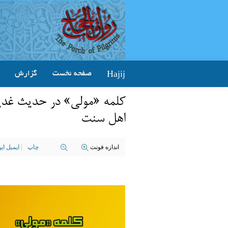
Hajij
صفحه نخست
گزارش
کلمه «مولی» در حدیث غدیر 
اهل سنت
اندازه فونت
چاپ
ایمیل ا