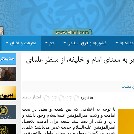
مقاله ها
کشورها و فرق اسلامی
حج
معرفت و اخلاق
به معنای امام و خلیفه، از منظر علمای
جدیدتر
ین مطلب
امتیاز بدهید
(0 امتیاز)
با توجه به اختلافی که
بین شیعه و سنی
در بحث
امامت و ولایت امیر‌المؤمنین علیه‌السلام وجود داشته و
دارد و یکی از ده‌ها سند شیعه برای امامت بلافصل
امیر‌المؤمنین علیه‌السلام حدیث غدیر می‌باشد؛ علمای
شیعه می‌گویند:
«مولی»
به معنای
«اولی بالتصرف»،