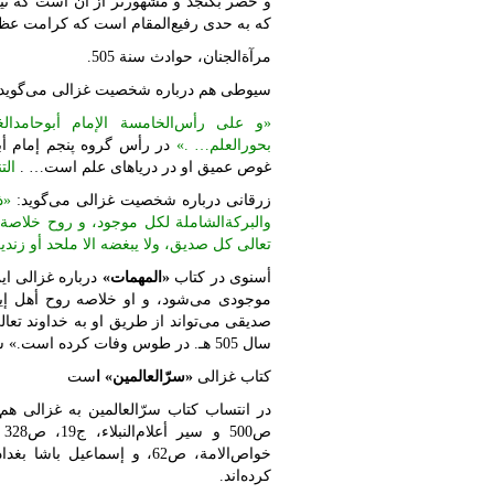
و حصر بگنجد و مشهورتر از آن است که نیاز
که به حدی رفیع‌المقام است که کرامت عظی
مرآة‌الجنان، حوادث سنة 505.
سیوطی هم درباره شخصیت غزالی می‌گوید:
«و علی رأس‌الخامسة ‌الإمام أبوحامد‌ال
بحور‌العلم… .»
در رأس گروه پنجم إمام أبو
غوص عمیق او در دریاهای علم است… .
‌ال
زرقانی درباره شخصیت غزالی می‌گوید:
«ذ
والبرکة‌الشاملة لکل موجود، و روح خلاصة أه
تعالی کل صدیق، ولا یبغضه ‌الا ملحد أو زندی
أسنوی در کتاب
«المهمات»
درباره غزالی ای
موجودی می‌شود، و او خلاصه روح أهل إ
صدیقی می‌تواند از طریق او به خداوند ‌تعا
سال 505 هـ. در طوس وفات کرده است.» شرح‌المواهب‌اللدنیة، ج1/ص36.
کتاب غزالی
«سرّالعالمین» ا
ست
کرده‌اند.