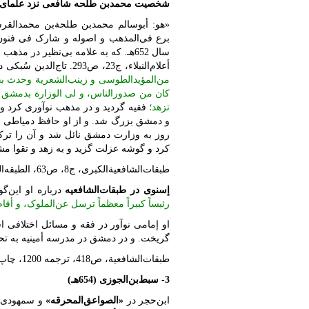
شخصیت محمد
بن طلحه شافعی نزد علمای 
برع فی‌المذهب و اصوله و شارک فی فنو
سال 652هـ. که به علامه بی‌نظیر در
أعلام‌النبلاء، ج23، ص293. تاج‌الدین سُبکی درباره او می‌گوید:
من‌المؤید‌الطوسی و زینب‌الشعریة وحدث بحل
کان من صدور‌الناس، و لی ‌الوزارة بدمشق 
تزهد؛
فقیه گردید و در مذهب نوآوری کرد و
و دمشق بزرگ شد. و از او حافظ دمیاطی و مجد
روز به وزارت دمشق نائل شد و آن را ترک 
کرد و گوشه عزلت گزید و به زهد و تقوا مش
طبقات‌الشافعیة‌الکبری، ج8، ص63،‌ الطبقه‌السادسه، فیمن توفی بین‌الستمائه والسبعمائه.
إسنوی در طبقات‌الشافعیه
درباره او این‌گو
رئیساً کبیراً معظماً ترسل عن‌الملوک، و أقا
او إمامی نوآور در فقه و مسائل اختلافی
گریخت. و در دمشق در مدرسه أمینیه به ت
طبقات‌الشافعیة، ص418، ترجمه 1200، چاپ دار‌الفکر.
3- سبط
بن
الجوزی (654هـ)
ابن‌حجر در
«الصواعق‌المحرقه»
و سمهودی 