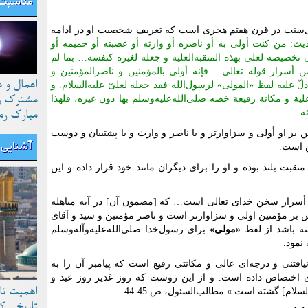
مناسبت 
ل‌سنت در قرن هفتم هجری است که تعریف شخصیت او در ادامه
دیث: من کنت أولی به أو ناصره أو وارثه أو عصبته أو حمیمه أو
تخصیصه لعلی بهذه ‌المنقبة‌العلیة و جعله لغیره کنفسه… بما لم
من أسرار قوله تعالی… فإنه أولی بالمؤمنین و ناصر‌المؤمنین و
اعمال و 
لّ علیه لفظ «المولی» لرسول‌الله فقد جعله لعلیّ علیه‌السلام. و
ة و مکانة رفیعة خصه صلی‌الله‌علیه‌وسلم بها دون غیره، فلهذا
مشترک رو
ه.
مبارک رم
ر او أولی و سزاوارتر و یا ناصر و وارث و یا پشتیبان و دوست
آشنایی ب
ن است.
بت بلند بوده و او را برای دیگران مانند خود قرار داده و این
از أسرار سخن خدای تعالی است… که [مضمون آن] در آیه مباهله
 بر مؤمنین اولی و سزاوارتر است و ناصر مؤمنین و سید و آقای
ته باشد از لفظ
«مولی»
برای رسول‌خدا صلی‌الله‌علیه‌وآله‌وسلم
نمود.
نیافتنی و درجه‌ای عالی و مکانتی رفیع است که پیامبر آن را به
ری اختصاص داده است. و از این روست که روز غدیر روز عید و
اهمیت تا
ام‌] گشته است.» مطالب‌السئول، ص 45-44
تاریخی ک