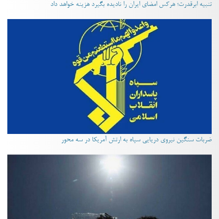
تنبیه ابرقدرت؛ هرکس امضای ایران را نادیده بگیرد هزینه خواهد داد
ضربات سنگین نیروی دریایی سپاه به ارتش آمریکا در سه محور