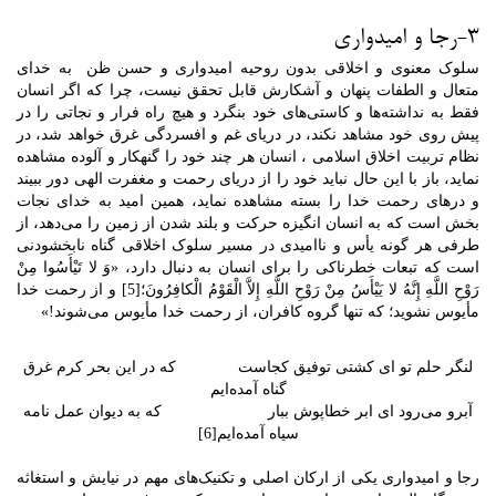
3-رجا و امیدواری
سلوک معنوی و اخلاقی بدون روحیه امیدواری و حسن ظن به خدای
متعال و الطفات پنهان و آشکارش قابل تحقق نیست، چرا که اگر انسان
فقط به نداشته‌ها و کاستی‌های خود بنگرد و هیچ راه فرار و نجاتی را در
پیش روی خود مشاهد نکند، در دریای غم و افسردگی غرق خواهد شد، در
نظام تربیت اخلاق اسلامی ، انسان هر چند خود را گنهکار و آلوده مشاهده
نماید، باز با این حال نباید خود را از دریای رحمت و مغفرت الهی دور ببیند
و درهای رحمت خدا را بسته مشاهده نماید، همین امید به خدای نجات
بخش است که به انسان انگیزه حرکت و بلند شدن از زمین را می‌دهد، از
طرفی هر گونه یأس و ناامیدی در مسیر سلوک اخلاقی گناه نابخشودنی
است که تبعات خطرناکی را برای انسان به دنبال دارد، «وَ لا تَیْأَسُوا مِنْ
رَوْحِ اللَّهِ إِنَّهُ لا یَیْأَسُ مِنْ رَوْحِ اللَّهِ إِلاَّ الْقَوْمُ الْکافِرُونَ؛[5] و از رحمت خدا
مأیوس نشوید؛ که تنها گروه کافران، از رحمت خدا مأیوس مى‏‌شوند!»
لنگر حلم تو ای کشتی توفیق کجاست که در این بحر کرم غرق
گناه آمده‌ایم
آبرو می‌رود ای ابر خطاپوش ببار که به دیوان عمل نامه
سیاه آمده‌ایم[6]
رجا و امیدواری یکی از ارکان اصلی و تکنیک‌های مهم در نیایش و استغاثه