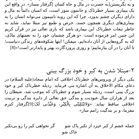
و به نگریستن[به حسرت در مال و جاه کسان ]گرفتار مساز». در واقع این
یک بیماری بسیار خطرناک و خانمون سوز است، که انسان دائماً به مال و
دارای دیگران چشم بدوزد، چرا که این رویه نامیمون می‌تواند انسان را به
بیماری‌های دیگری همچون حسد، حرص و طمع نیز مبتلا نماید، شاید به
خاطر تبعات خطرناک این بیماری باشد که باری تعالی نیز در قرآن کریم
این چنین امر فرموده است: «و هرگز چشمان خود را به نعمتهاى مادّى،
که به گروه‏‌هایى از آنان داده‏‌ایم، میفکن! اینها شکوفه‌‏هاى زندگى دنیاست؛
تا آنان را در آن بیازماییم؛ و روزى پروردگارت بهتر و پایدارتر است!»[8]
2-مبتلا شدن به کبر و خود بزرگ بینی
یکی دیگر از ویروس‌‌های خطرناک اخلاقی که امام سجاد(علیه السلام) در
دعای مکام الاخلاق به آن اشاره می فرماید: رذیله خطرناک کبر و خود
بزرگ بینی است، رذیله بسیار شوم و خطرناک که موجب شد، شیطان را
بعد از هزاران سال عبودیت و بندگی حق تعالی از دایره بندگی و تربیت
اخلاقی ساقط نماید: «وَلاتَبْتَلِیَنّى بِالْکِبْرِ، وَعَبِّدْنى لَکَ؛[9]گرفتار کبرم
مفرما، و بر بندگیت رامم ساز».
جمله خشم از کبر خیزد از تکبر پاک شو گر نخواهی کبر را رو بی‌تکبر
خاک شو