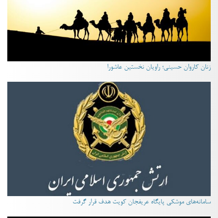
زنان کاروان حسینی؛ راویان نخستین عاشورا
سامانه‌های موشکی پایگاه عریفجان کویت هدف قرار گرفت