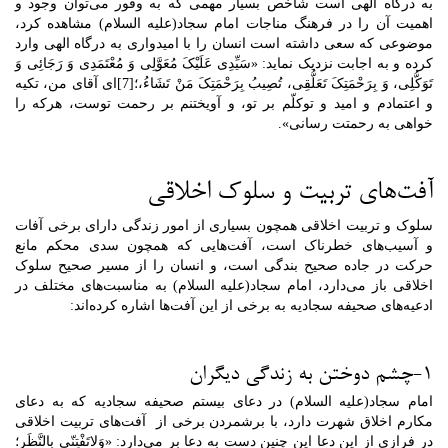
به درگاه الهی است شاخص بسیار مهمی که به وفور می‌توان وجود و
اهمیت آن را در فرهنگ مناجات‌ امام سجاد(علیه السلام) مشاهده کرد،
موضوعی که سعی داشته است انسان را با امیدواری به درگاه الهی وارد
کرده و به اجابت نزدیک نماید: «سَیِّدِی عَلَیْکَ مُعَوَّلِی وَ مُعْتَمَدِی وَ رَجَائِی وَ
تَوَکُّلِی، وَ بِرَحْمَتِکَ تَعَلُّقِی، تُصِیبُ بِرَحْمَتِکَ مَنْ تَشَاءُ،؛[7]ای آقای من، تکیه
و اعتمادم و امید و توکلّم بر تو، و آویختنم بر رحمت توست، هرکه را
خواهی به رحمتت رسانی».
آفت
های تربیت و سلوک اخلاقی
سلوک و تربیت اخلاقی همچون بسیاری از امور زندگی دارای برخی آفات
و آسیب‌های خطرناک است، آفت‌هایی که همچون سدی محکم مانع
حرکت در جاده صحیح بندگی است، و انسان را از مسیر صحیح سلوک
اخلاقی باز می‌دارد، امام سجاد(علیه السلام) به مناسبت‌های مختلف در
ادعیه‌های صحیفه سجادیه به برخی از این آفت‌ها اشاره کرده‌اند:
1-چشم دوختن به زندگی دیگران
امام سجاد(علیه السلام) در دعای بیستم صحیفه سجادیه که به دعای
مکارم اخلاق شهرت دارد، با برشمردن برخی از آفت‌های تربیت اخلاقی
در فرازی از این دعا این چنین دست به دعا بر می‌دارد: «وَلاتَفْتِنّى بِالنَّظَرِ؛