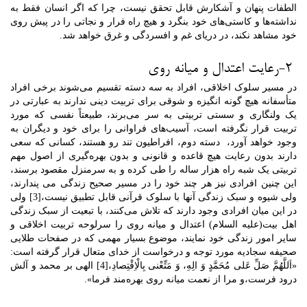
الطفات پنهان و آشکارش قابل تحقق نیست، چرا که اگر انسان فقط به
نداشته‌ها و کاستی‌های خود بنگرد و هیچ راه فرار و نجاتی را در پیش روی
خود مشاهد نکند، در دریای غم و افسردگی و غرق خواهد شد.
2-رعایت اعتدال و میانه روی
در مسیر سلوک اخلاقی، افراد به سه دسته تقسیم می‌شوند برخی افراد
متأسفانه هیچ گونه انگیزه و شوقی برای تربیت دینی ندارند به عبارتی در
یک ولنگاری و سستی تربیتی به سر می‌برند، طبیعتاً نفسی که مورد
تربیت قرار نگرفته است، آسیب‌های فراوانی را برای خود و دیگران به
وجود خواهد آورد، دسته دوم، افراطیون تند رو هستند، کسانی که سعی
دارند بدون رعایت هیچ قاعده و قانونی و بدون بهره‌گیری از اصول مهم
تربیتی یک شبه راه هزار ساله را طی کرده و به سرمنزل مقصود برسند،
این چنین افرادی نیز هر چند خود را در مسیر صحیح زندگی می پندارند،
ولی شیوه و سبک زندگی آنها با سلوک قرآنی قابل تطبیق نیست،[3] ولی
در این میان افرادی وجود دارند که تلاش می‌کنند، با تبعیت از سبک زندگی
اهل بیت(علیه السلام) اعتدال و میانه روی را سرلوحه تربیت اخلاقی و
سایر امور زندگی خود نمایند، موضوع بسیار مهمی که در صفحات طلایی
صحیفه سجادیه مورد توجه و درخواست از خدای متعال قرار گرفته است:
«اَللَّهُمَّ صَلِّ عَلى‏ مُحَمَّدٍ وَ الِهِ، وَ مَتِّعْنى بِالْاِقْتِصادِ،[4] الهى بر محمد و آلش
درود فرست،و مرا از نعمت میانه‏ روى بهره‏‌مند فرما».