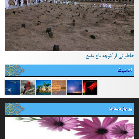
خاطراتی از کوچه باغ بقیع
احادیث
پر بازدیدها