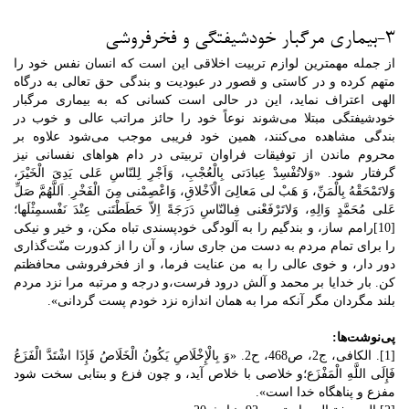
3-بیماری مرگبار خودشیفتگی و فخرفروشی
از جمله مهمترین لوازم تربیت اخلاقی این است که انسان نفس خود را
متهم کرده و در کاستی و قصور در عبودیت و بندگی حق تعالی به درگاه
الهی اعتراف نماید، این در حالی است کسانی که به بیماری مرگبار
خودشیفتگی مبتلا می‌شوند نوعاً خود را حائز مراتب عالی و خوب در
بندگی مشاهده می‌کنند، همین خود فریبی موجب می‌شود علاوه بر
محروم ماندن از توفیقات فراوان تربیتی در دام هواهای نفسانی نیز
گرفتار شود. «وَلاتُفْسِدْ عِبادَتى بِالْعُجْبِ، وَاَجْرِ لِلنّاسِ عَلى‏ یَدِىَ الْخَیْرَ،
وَلاتَمْحَقْهُ بِالْمَنِّ، وَ هَبْ لى مَعالِىَ الْاَخْلاقِ، وَاعْصِمْنى مِنَ الْفَخْرِ. اَللَّهُمَّ صَلِّ
عَلى‏ مُحَمَّدٍ وَالِهِ، وَلاتَرْفَعْنى فِى‏النّاسِ دَرَجَةً اِلاّ حَطَطْتَنى عِنْدَ نَفْسى‏مِثْلَها؛
[10]رامم ساز، و بندگیم را به آلودگى خودپسندى تباه مکن، و خیر و نیکى
را براى تمام مردم به دست من جارى ساز، و آن را از کدورت منّت‏‌گذارى
دور دار، و خوى عالى را به من عنایت فرما، و از فخرفروشى محافظتم
کن. بار خدایا بر محمد و آلش درود فرست،و درجه و مرتبه مرا نزد مردم
بلند مگردان مگر آنکه مرا به همان اندازه نزد خودم پست گردانى».
پی‌نوشت‌ها:
[1]. الکافی، ج‏2، ص468، ح2. «وَ بِالْإِخْلَاصِ‏ یَکُونُ الْخَلَاصُ‏ فَإِذَا اشْتَدَّ الْفَزَعُ‏
فَإِلَى اللَّهِ الْمَفْزَع‏؛و خلاصى با خلاص آید، و چون فزع و بى‏تابى سخت شود
مفزع و پناه‏گاه خدا است».