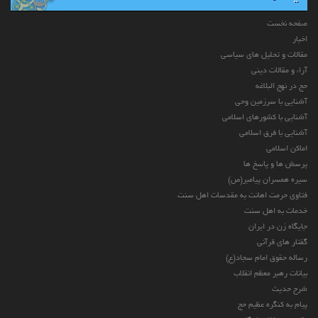
صفحه نخست
اخبار
مقالات و تحلیل های سیاسی
آراء و مقالات دینی
حج در نهج البلاغه
آشنایی با سرزمین وحی
آشنایی با کشورهای اسلامی
آشنایی با فرق اسلامی
اماکن اسلامی
پرسش ها و پاسخ ها
سیره همسران پیامبر(ص)
فتاوی حرمت اهانت به مقدسات اهل سنت
خدمات به اهل سنت
جایگاه زن در ایران
گفتار های قرآنی
رساله حقوق امام سجاد(ع)
بیانات رهبر معظم انقلاب
شرح حدیث
پیام به کنگره عظیم حج