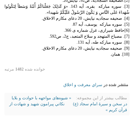
[2].الصحیفة السجادیة، ص92، نیایش20.
[3]. سوره مبارکه بقره، آیه 143. «وَ کَذلِکَ جَعَلْناکُمْ أُمَّةً وَسَطاً لِتَکُونُوا
شُهَداءَ عَلَى النَّاسِ وَ یَکُونَ الرَّسُولُ عَلَیْکُمْ شَهیدا».
[4]. صحیفه سجادیه نیایش، 20 دعای مکارم الاخلاق.
[5]. سوره مبارکه یوسف، آیه 87.
[6]حافظ شیرازی، غزل شماره ی 366.
[7]. مصباح المتهجد و سلاح المتعبد، ج‏2، ص592.
[8]. سوره مبارکه طه، آیه 131.
[9]. صحیفه سجادیه نیایش، 20 دعای مکارم الاخلاق.
[10]. همان.
خوانده شده
1482
مرتبه
منتشر شده در
سراي معرفت و اخلاق
مطالب بیشتر از این مجموعه:
« شیوه‌های مواجهه با حوادث و بلایا
در سخن و سیرۀ امام سجاد (ع)
نكاتي پیرامون شهید و شهادت از
قرآن کریم »