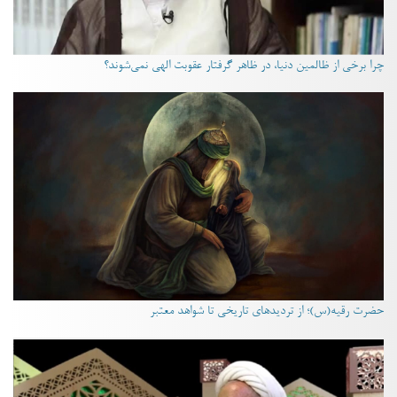
چرا برخی از ظالمین دنیا، در ظاهر گرفتار عقوبت الهی نمی‌شوند؟
حضرت رقیه(س)؛ از تردیدهای تاریخی تا شواهد معتبر