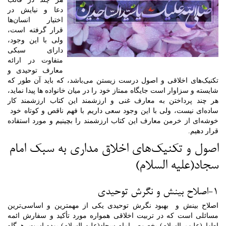
دعا و نیایش در
اختیار انسان‌ها
قرار گرفته است،
ولی با این وجود،
دارای سبکی
متفاوت در ارائه
معارف توحیدی و
تکنیک‌های اخلاقی و اصول درست زیستن می‌باشد، که باید آن طور که
شایسته و سزاوار است جایگاه ممتاز خود را در میان خانواده ها پیدا نماید،
هر چند پرداختن به معارف غنی و ارزشمند این کتاب ارزشمند کار
ساده‌ای نیست، ولی با این وجود سعی داریم با فهم ناقص و کوتاه خود
خوشه‌ای از خرمن معارف این کتاب ارزشمند را بچینیم و مورد استفاده
قرار دهیم.
اصول و تکنیک‌های اخلاق مداری به سبک امام
سجاد(علیه السلام)
1-اصلاح بینش و نگرش توحیدی
اصلاح بینش و بهبود نگرش توحیدی یکی از مهمترین و اساسی‌ترین
مسائلی است که در تربیت اخلاقی همواره مورد تأکید و سفارش ائمه
اطهار(علیهم السلام) بخصوص امام سجاد(علیه السلام) بوده است. هرگاه