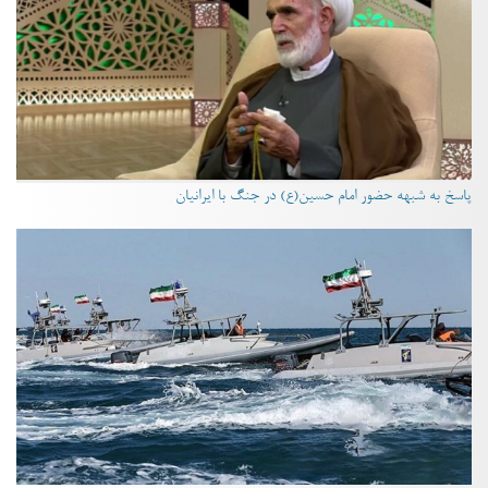
پاسخ به شبهه حضور امام حسین(ع) در جنگ با ایرانیان