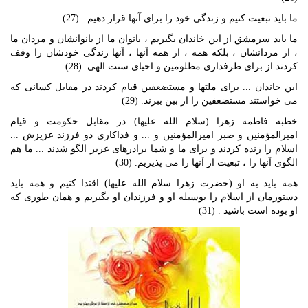
ما بايد تبعيت كنيم و زندگى خود را براى آنها قرار دهيم . (27)
ما بايد سرمشق از اين خاندان بگيريم ، بانوان ما از بانوانشان و مردان ما
، از مردانشان ، بلكه همه ، از همه آنها ، آنها زندگى خودشان را وقف
كردند از براى طرفدارى مظلومين و احياى سنت الهى. (28)
اين خاندان ... براى ملت‏ها و مستضعفين قيام كردند در مقابل كسانى كه
مى‏ خواستند مستضعفين را از بين ببرند. (29)
خطبه فاطمه زهرا (سلام الله عليها) در مقابل حكومت و قيام
اميرالمؤمنين و صبر اميرالمؤمنين و ... و فداكارى دو فرزند عزيزش ...
اسلام را زنده كردند و براى ما و شما برادرهاى عزيز الگو شدند ... ما هم
الگوى آنها را ، تبعيت از آنها را مى ‏پذيريم. (30)
همه بايد به او (حضرت زهرا سلام الله عليها) اقتدا كنيم و همه بايد
دستورمان از اسلام را بوسيله او و فرزندان او بگيريم و همان طورى كه
او بوده است ‏باشيد . (31)