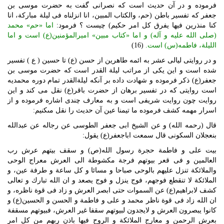
فرموده و در آن حديث است كه نصرانى گفت ‏به حضرت موسى بن‏
جعفر كه تفسير باطن (حم، والكتاب المبين، انا انزلناه فى ليلة مباركة، انا
كنا منذرين فيها يفرق كل امر حكيم) چيست ؟ فرمود:
اما «حم‏» محمد
(صلى الله عليه و آله) و اما «كتاب مبين‏» اميرالمؤمنين‏(ع) است و اما
الليلة، فاطمه(س) است.
(16)
و در روايتى ليالى عشر به ائمه طاهرين از حسن (ع) تا حسين ( ع ) تفسير
شده است و اين يكى از مراتب ليلة القدر است كه حضرت موسى بن
‏جعفر(ع) ذكر فرموده و شهادت داده بر آنكه ليلة‏القدر تمام دوره محمديه
است روايتى كه در تفسير برهان از حضرت باقر(ع) نقل مى‏ كند و اين
روايت چون روايت‏ شريفى است و به معارف چندى اشاره فرموده و از
اسرار مهمه كشف فرموده ما تيمنا عين آن حديث را نقل مى‏كنيم:
قال (رحمه الله) و عن الشيخ ابى جعفر الطوسى عن رجاله عن عبدالله
بن‏عجلان السكونى قال سمعت اباجعفر(ع) يقول:
بيت على و فاطمة حجرة رسول الله(ص) و سقف بيتهم عرش رب
العالمين و فى قعر بيوتهم فرجة مكشوطة الى العرش معراج الوحى
والملائكة تنزل عليهم بالوحى صباحا و مسائا و كل ساعة و طرفة عين، و
الملائكة لا تنقطع فوجهم، فوج ينزل و فوج يصعد و ان الله تبارك و تعالى
كشف لابراهيم(ع) عن السموات حتى ابصر العرش و زاد فى قوة ناظره، و
ان الله زاد فى قوة ناظر محمد و على و فاطمة و الحسن و الحسين(ع) و
كانوا يبصرون العرش و لايجدون لبيوتهم سقفا غير العرش، فبيوتهم مسقفة
بعرش الرحمن و معارج الملائكة و الروح فيها باذن ربهم من كل امر