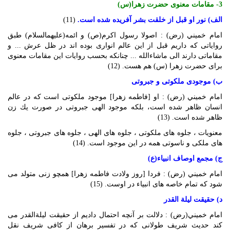
3- مقامات معنوى حضرت زهرا(س)
الف) نور او قبل از خلقت‏ بشر آفريده شده است.
(11)
امام خميني (رض) : اصولا رسول اكرم(ص) و ائمه(عليهم‏السلام) طبق
رواياتى كه داريم قبل از اين عالم انوارى بوده ‏اند در ظل عرش ... و
مقاماتى دارند الى ماشاءالله ... چنانكه بحسب روايات اين مقامات معنوى
براى حضرت زهرا (س) هم هست. (12)
ب) موجودى ملكوتى و جبروتى
امام خميني (رض) : او [فاطمه زهرا] موجود ملكوتى است كه در عالم
انسان ظاهر شده است، بلكه موجود الهى جبروتى در صورت يك زن
ظاهر شده است. (13)
معنويات ، جلوه‏ هاى ملكوتى ، جلوه‏ هاى الهى ، جلوه ‏هاى جبروتى ، جلوه‏
هاى ملكى و ناسوتى همه در اين موجود است. (14)
ج) مجمع اوصاف انبياء(ع)
امام خميني (رض) : فردا [روز ولادت فاطمه زهرا] همچو زنى متولد مى
‏شود كه تمام خاصه‏ هاى انبياء در اوست. (15)
د) حقيقت ليلة القدر
امام خميني(رض) : دلالت ‏بر آنچه احتمال داديم از حقيقت ليلة‏القدر مى‏
كند حديث‏ شريف طولانى كه در تفسير برهان از كافى شريف نقل