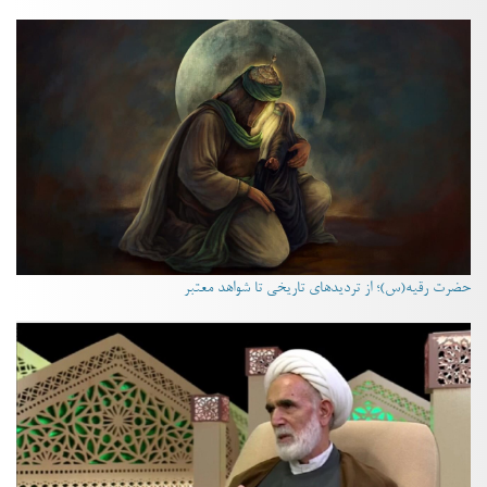
حضرت رقیه(س)؛ از تردیدهای تاریخی تا شواهد معتبر