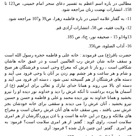
مطالبى در باره اسم اعظم به تفسير دعاى سحر امام خمينى، ص‏123 تا
158، انتشارات نهضت زنان مراجعه شود.
11- به گفتار علامه امينى در باره فاطمه زهرا، ص‏39 و107 مراجعه شود.
12- ولايت فقيه، ص 58، انتشارات آزادى قم.
13و14و 15 - صحيفه نور، ج‏6، ص 185.
16- آداب الصلوة، ص‏356.
حضرت باقر(ع) مى ‏فرمودند : خانه على و فاطمه حجره رسول الله است
و سقف خانه‏ شان عرش رب‏ العالمين است و در عمق خانه ‏هاشان
شكافى است ، رو باز تا عرش كه معراج وحى است و فرشتگان هر صبح
و شام و هر ساعت و هر چشم بهم زدن بر آنان با وحى فرود مى‏ آيند و
دسته‏ هاى فرشتگان از هم گسيخته نمى ‏شود ، دسته‏ اى فرود مى ‏آيند و
دسته اى بالا مى‏ روند و همانا خداى تبارك و تعالى براى ابراهيم (ع) از
آسمان ها پرده برداشت تا آنكه عرش را ديد و خداوند نور ديده او را نيرو
بخشيد و همانا خداوند به نور ديده محمد و على و فاطمه و حسن و حسين
نيرو بخشيد ، آنان عرش را مى ‏ديدند و سقفى براى خانه خودشان بجز
عرش نمى ‏يافتند ، پس سقف خانه‏ هاى آنان عرش رحمان است و معراج‏
هاى ملائكه و روح در اين خانه‏ ها است و با اذن پروردگارشان از هر امرى
سلامت است، راوى گويد : گفتم: از هر امرى سلامت است؟ فرمود: به
هر امرى . گفتم: اين چنين نازل شده ؟ فرمود: آرى.