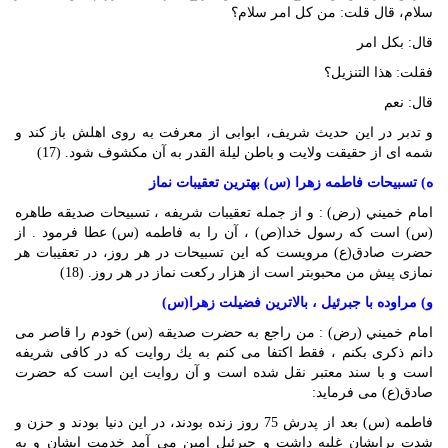
سلام، قال قلت: من كل امر سلام؟
قال: بكل امر
فقلت: هذا التنزيل؟
قال: نعم
و تدبر در اين حديث ‏شريف، ابوابى از معرفت ‏به روى اهلش باز كند و
شمه‏ اى از حقيقت ولايت و باطن ليلة القدر به آن مكشوف شود. (17)
ه) تسبيحات فاطمه زهرا (س) بهترين تعقيبات نماز
امام خميني (رض) : و از جمله تعقيبات شريفه ، تسبيحات صديقه طاهره
(س) است كه رسول خدا(ص) ، آن را به فاطمه (س) عطا فرمود . از
حضرت صادق(ع) مرويست كه اين تسبيحات در هر روز، در تعقيبات هر
نمازى پيش من محبوب‏تر است از هزار ركعت نماز در هر روز. (18)
و) مراوده با جبرئيل ، بالاترين فضيلت زهرا(س)
امام خميني (رض) : من راجع به حضرت صديقه (س) خودم را قاصر مى‏
دانم ذكرى بكنم ، فقط اكتفا مى‏ كنم به يك روايت كه در كافى شريفه
است و با سند معتبر نقل شده است و آن روايت اين است كه حضرت
صادق(ع) مى ‏فرمايد:
فاطمه (س) بعد از پدرش 75 روز زنده بودند، در اين دنيا بودند و حزن و
شدت برايشان غلبه داشت و جبرئيل امين مى‏ آمد خدمت ايشان و به