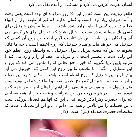
ايشان تعزيت عرض مى‏ كرد و مسائلى از آينده نقل مى‏ كرد.
ظاهر روايت اين است كه در اين 75 روز مراوده ‏اى بوده است‏ يعنى رفت
و آمد جبرئيل زياد بوده است و گمان ندارم كه غير از طبقه اول از انبياء
عظام در باره كسى اينطور وارد شده باشد . ... مساله آمدن جبرئيل براى
كسى يك مساله ساده نيست ، خيال نشود كه جبرئيل براى هر كسى مى‏
آيد و امكان دارد بيايد ، اين يك تناسب لازم است‏ بين روح آن كسى كه
جبرئيل مى‏ خواهد بيايد و مقام جبرئيل كه روح اعظم است ، چه ما قائل
بشويم به اين كه قضيه تنزيل ، تنزل جبرئيل ، به واسطه روح اعظم خود
اين ولى است‏ يا پيغمبر است ، او تنزيل مى ‏دهد او را و وارد مى‏ كند تا
مرتبه پايين ، يا بگوييم كه خير ، حق تعالى او را مامور مى ‏كند كه برو و
اين مسايل را بگو ... تا تناسب ما بين روح اين كسى كه جبرئيل مى ‏آيد
پيش او و بين جبرئيل كه روح اعظم است نباشد ، امكان ندارد اين معنا ،
و اين تناسب بين جبرئيل كه روح اعظم است و انبياء درجه اول بوده است
مثل رسول خدا و موسى و عيسى و ابراهيم و امثال اينها ، بين همه كس
نبوده است ... در هر صورت من اين شرافت و فضيلت را از همه فضايلى
كه براى حضرت زهرا ذكر كرده ‏اند، با اين كه آنها هم فضايل بزرگى است
، اين فضيلت را من بالاتر از همه مى ‏دانم ، ... و اين از فضايلى است كه
مختصات حضرت صديقه (س) است. (19)