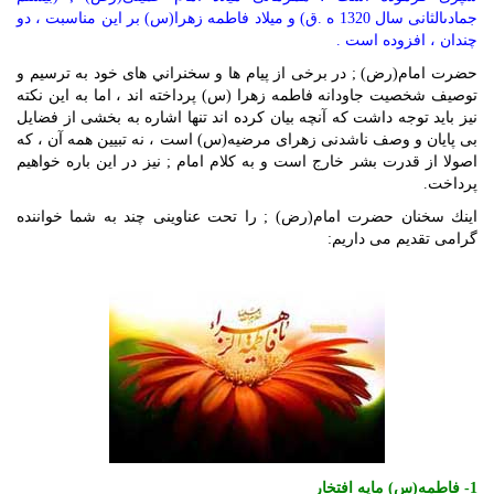
جمادى‏الثانى سال 1320 ه .ق) و ميلاد فاطمه زهرا(س) بر اين مناسبت ، دو
چندان ، افزوده است .
حضرت امام(رض) ; در برخى از پيام ها و سخنراني هاى خود به ترسيم و
توصيف شخصيت جاودانه فاطمه زهرا (س) پرداخته‏ اند ، اما به اين نكته
نيز بايد توجه داشت كه آنچه بيان كرده ‏اند تنها اشاره به بخشى از فضايل
بى ‏پايان و وصف‏ ناشدنى زهراى مرضيه(س) است ، نه تبيين همه آن ، كه
اصولا از قدرت بشر خارج است و به كلام امام ; نيز در اين باره خواهيم
پرداخت.
اينك سخنان حضرت امام(رض) ; را تحت عناوينى چند به شما خواننده
گرامى تقديم مى ‏داريم:
1- فاطمه(س) مايه افتخار