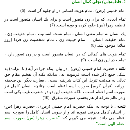
2- فاطمه(س) تجلى كمال انسان
امام خميني (رض) : تمام هويت انسانى در او جلوه‏ گر است. (6)
تمام ابعادى كه براى زن متصور است و براى يك انسان متصور است در
فاطمه زهرا (س) جلوه كرده و بوده است. (7)
يك انسان به تمام معنى انسان ، تمام نسخه انسانيت ، تمام حقيقت زن ،
تمام حقيقت انسان ... تمام حيثيت زن ، تمام شخصيت زن فردا [روز
ميلاد] موجود شد. (8)
تمام هويت‏ هاى كمالى كه در انسان متصور است و در زن تصور دارد ،
تمام ، در اين زن است. (9)
نكته :
حضرت امام خميني (رض) ; در بيان اينكه چرا در آيه (انا انزلناه) به
شكل جمع ذكر شده است فرموده ‏اند : بدانكه نكته آن تفخيم مقام حق
تعالى به مبدئيت تنزيل اين كتاب شريف است ... بعبارت ديگر اين صحيفه
نورانيه [قرآن كريم] صورت اسم اعظم است چنانچه انسان كامل نيز
صورت اسم اعظم است ، بلكه حقيقت اين دو در حضرت غيب يكى است
و در عالم تفرقه از هم بحسب صورت متفرق. (10)
نتيجه :
با توجه به اينكه حضرت امام خميني (رض) ;، حضرت زهرا (س)
را انسان كامل معرفى نموده‏ اند و از سويى انسان كامل را صورت اسم
اعظم مى ‏دانند، نتيجه مى‏ گيريم كه:
"حضرت زهرا (س) صورت اسم
اعظم الهى است‏".