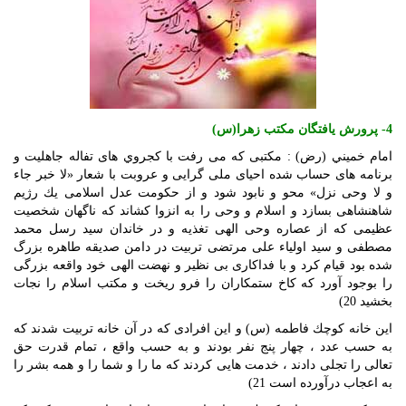
4- پرورش يافتگان مكتب زهرا(س)
امام خميني (رض) : مكتبى كه مى‏ رفت‏ با كجروي هاى تفاله جاهليت و
برنامه‏ هاى حساب شده احياى ملى ‏گرايى و عروبت‏ با شعار «لا خبر جاء
و لا وحى نزل‏» محو و نابود شود و از حكومت عدل اسلامى يك رژيم
شاهنشاهى بسازد و اسلام و وحى را به انزوا كشاند كه ناگهان شخصيت
عظيمى كه از عصاره وحى الهى تغذيه و در خاندان سيد رسل محمد
مصطفى و سيد اولياء على مرتضى تربيت در دامن صديقه طاهره بزرگ
شده بود قيام كرد و با فداكارى بى ‏نظير و نهضت الهى خود واقعه بزرگى
را بوجود آورد كه كاخ ستمكاران را فرو ريخت و مكتب اسلام را نجات
بخشيد 20)
اين خانه كوچك فاطمه (س) و اين افرادى كه در آن خانه تربيت‏ شدند كه
به حسب عدد ، چهار پنج نفر بودند و به حسب واقع ، تمام قدرت حق
تعالى را تجلى دادند ، خدمت هايى كردند كه ما را و شما را و همه بشر را
به اعجاب درآورده است 21)