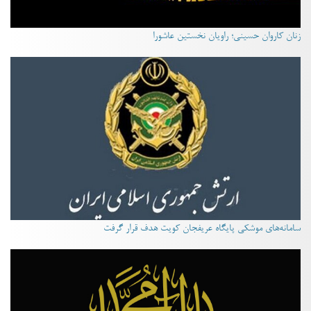
زنان کاروان حسینی؛ راویان نخستین عاشورا
سامانه‌های موشکی پایگاه عریفجان کویت هدف قرار گرفت