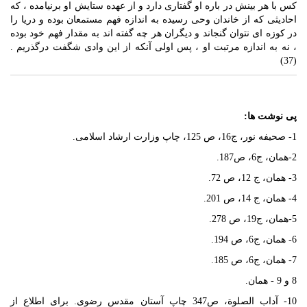
كس با هر بينش در باره او گفتارى دارد و از عهده ستايش او برنيامده ، كه
احاديثى كه از خاندان وحى رسيده به اندازه فهم مستمعان بوده و دريا را
در كوزه‏ اى نتوان گنجاند و ديگران هر چه گفته‏ اند به مقدار فهم خود بوده
، نه به اندازه مرتبت او ، پس اولى آنكه از اين وادى شگفت درگذريم .
(37)
پی نوشت ها:
1- صحيفه نور، ج‏16، ص 125، چاپ وزارت ارشاد اسلامى.
2-همان، ج‏6، ص‏187.
3- همان، ج 12، ص 72.
4- همان، ج 14، ص 201.
5-همان، ج‏19، ص 278.
6- همان، ج‏6، ص 194.
7- همان، ج‏6، ص 185.
8 و 9 - همان.
10- آداب الصلوة، ص‏347 چاپ آستان مقدس رضوى. براى اطلاع از