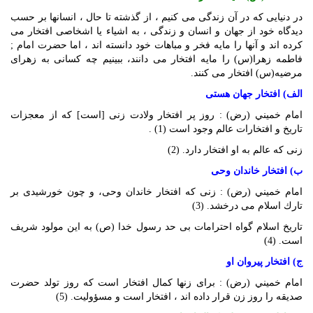
در دنيايى كه در آن زندگى مى ‏كنيم ، از گذشته تا حال ، انسانها بر حسب
ديدگاه خود از جهان و انسان و زندگى ، به اشياء يا اشخاصى افتخار مى‏
كرده‏ اند و آنها را مايه فخر و مباهات خود دانسته ‏اند ، اما حضرت امام ;
فاطمه زهرا(س) را مايه افتخار مى‏ دانند، ببينيم چه كسانى به زهراى
مرضيه(س) افتخار مى‏ كنند.
الف) افتخار جهان هستى
امام خميني (رض) : روز پر افتخار ولادت زنى [است] كه از معجزات
تاريخ و افتخارات عالم وجود است (1) .
زنى كه عالم به او افتخار دارد. (2)
ب) افتخار خاندان وحى
امام خميني (رض) : زنى كه افتخار خاندان وحى، و چون خورشيدى بر
تارك اسلام مى ‏درخشد. (3)
تاريخ اسلام گواه احترامات بى ‏حد رسول خدا (ص) به اين مولود شريف
است. (4)
ج) افتخار پيروان او
امام خميني (رض) : براى زن‏ها كمال افتخار است كه روز تولد حضرت
صديقه را روز زن قرار داده ‏اند ، افتخار است و مسؤوليت. (5)