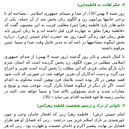
8- حكم اهانت ‏به فاطمه(س)
روز شنبه 8 بهمن‏1367، از صدا و سيماى جمهورى اسلامى ، مصاحبه‏ اى با
برخى خانمها پيرامون زن و الگوى زنان پخش شد از آن جمله، يكى از
خانم هادر باره فاطمه زهرا (س) مطلبى قريب به اين مضمون گفت كه
«فاطمه زهرا تعلق به چهارده قرن قبل داشته‏ اند و ما زنان امروز بايد
طبق زمان خود زندگى كنيم‏» روز بعد حضرت امام خميني (رض) ; درباره
پخش اينگونه مصاحبه‏ها در نامه ‏اى به مدير عامل وقت صدا و سيما، چنين
مرقوم داشتند:
با كمال تاسف و تاثر روز گذشته (روز شنبه 8 بهمن) از صداى جمهورى
اسلامى مطلبى در مورد الگوى زن پخش گرديده است كه انسان شرم
دارد بازگو نمايد، فردى كه اين مطلب را پخش كرده است تعزير و اخراج
مى‏ گردد و دست‏ اندكاران آن تعزير خواهند شد، در صورتى كه ثابت ‏شود
قصد توهين در كار بوده است‏ بلاشك فرد توهين‏ كننده محكوم به اعدام
است. اگر بار ديگر از اين‏گونه قضايا تكرار گردد، موجب تنبيه و توبيخ و
مجازات شديد و جدى مسؤولين بالاى صدا و سيما خواهد شد، البته در
تمامى زمينه‏ ها قوه قضاييه اقدام مى ‏نمايد.» (36)
9- ناتوانى از درك و ترسيم شخصيت فاطمه زهرا(س)
امام خميني (رض) : فاطمه زهرا زنى كه افتخار خاندان وحى و چون
خورشيدى بر تارك اسلام عزيز مى ‏درخشد ، زنى كه فضايل او هم طراز
فضايل بى ‏نهايت پيغمبر اكرم و خاندان عصمت و طهارت بود ، زنى كه هر