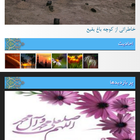
خاطراتی از کوچه باغ بقیع
احادیث
پر بازدیدها