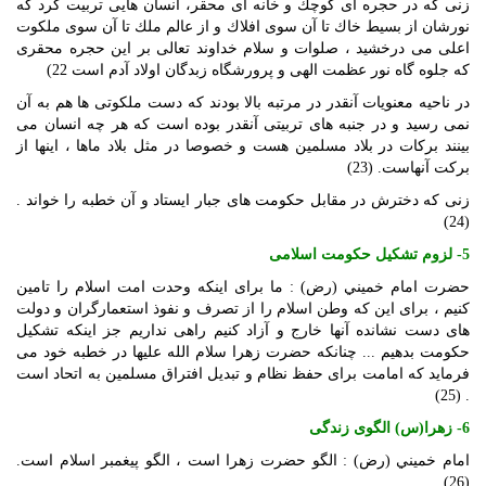
زنى كه در حجره‏ اى كوچك و خانه‏ اى محقر، انسان هايى تربيت كرد كه
نورشان از بسيط خاك تا آن سوى افلاك و از عالم ملك تا آن سوى ملكوت
اعلى مى ‏درخشيد ، صلوات و سلام خداوند تعالى بر اين حجره محقرى
كه جلوه‏ گاه نور عظمت الهى و پرورشگاه زبدگان اولاد آدم است 22)
در ناحيه معنويات آنقدر در مرتبه بالا بودند كه دست ملكوتى ‏ها هم به آن
نمى ‏رسيد و در جنبه‏ هاى تربيتى آنقدر بوده است كه هر چه انسان مى‏
بينند بركات در بلاد مسلمين هست و خصوصا در مثل بلاد ماها ، اينها از
بركت آنهاست. (23)
زنى كه دخترش در مقابل حكومت هاى جبار ايستاد و آن خطبه را خواند .
(24)
5- لزوم تشكيل حكومت اسلامى
حضرت امام خميني (رض) : ما براى اينكه وحدت امت اسلام را تامين
كنيم ، براى اين كه وطن اسلام را از تصرف و نفوذ استعمارگران و دولت
هاى دست‏ نشانده آنها خارج و آزاد كنيم راهى نداريم جز اينكه تشكيل
حكومت‏ بدهيم ... چنانكه حضرت زهرا سلام الله عليها در خطبه خود مى
‏فرمايد كه امامت‏ براى حفظ نظام و تبديل افتراق مسلمين به اتحاد است
. (25)
6- زهرا(س) الگوى زندگى
امام خميني (رض) : الگو حضرت زهرا است ، الگو پيغمبر اسلام است.
(26)