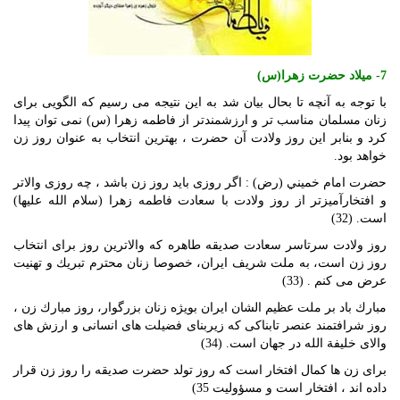
7- ميلاد حضرت زهرا(س)
با توجه به آنچه تا بحال بيان شد به اين نتيجه مى ‏رسيم كه الگويى براى
زنان مسلمان مناسب‏ تر و ارزشمندتر از فاطمه زهرا (س) نمى‏ توان پيدا
كرد و بنابر اين روز ولادت آن حضرت ، بهترين انتخاب به عنوان روز زن
خواهد بود.
حضرت امام خميني (رض) : اگر روزى بايد روز زن باشد ، چه روزى والاتر
و افتخارآميزتر از روز ولادت با سعادت فاطمه زهرا (سلام الله عليها)
است. (32)
روز ولادت سرتاسر سعادت صديقه طاهره كه والاترين روز براى انتخاب
روز زن است، به ملت‏ شريف ايران، خصوصا زنان محترم تبريك و تهنيت
عرض مى ‏كنم . (33)
مبارك باد بر ملت عظيم‏ الشان ايران بويژه زنان بزرگوار، روز مبارك زن ،
روز شرافتمند عنصر تابناكى كه زيربناى فضيلت هاى انسانى و ارزش هاى
والاى خليفة الله در جهان است. (34)
براى زن ها كمال افتخار است كه روز تولد حضرت صديقه را روز زن قرار
داده ‏اند ، افتخار است و مسؤوليت 35)