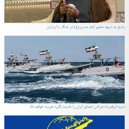
پاسخ به شبهه حضور امام حسین(ع) در جنگ با ایرانیان
تنبیه ابرقدرت؛ هرکس امضای ایران را نادیده بگیرد هزینه خواهد داد