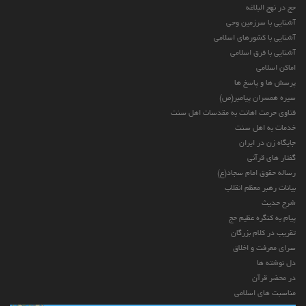
حج در نهج البلاغه
آشنایی با سرزمین وحی
آشنایی با کشورهای اسلامی
آشنایی با فرق اسلامی
اماکن اسلامی
پرسش ها و پاسخ ها
سیره همسران پیامبر(ص)
فتاوی حرمت اهانت به مقدسات اهل سنت
خدمات به اهل سنت
جایگاه زن در ایران
گفتار های قرآنی
رساله حقوق امام سجاد(ع)
بیانات رهبر معظم انقلاب
شرح حدیث
پیام به کنگره عظیم حج
تقریب در کلام بزرگان
سرای معرفت و اخلاق
دل نوشته ها
در محضر قرآن
مناسبت های اسلامی