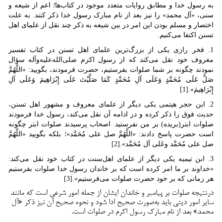
به رسول خدا و مطابق روایات متعدد موجود در کتاب‌ها؛ اعم از شیعه و
سنی، «آل محمد» را نیز بعد از نام مبارک رسول خدا ذکر کنند. به علت
اختصار و مسلم بودن این امر در بین شیعه به ذکر چند نقل از علمای اهل
تسنن اکتفا می‌کنیم.
1. فخر رازی یکی از بزرگ‌ترین علمای اهل تسنن در کتاب تفسیر
معروف خود نقل می‌کند که از رسول اکرم صلی‌الله‌علیه‌وآله سؤال
نمودند چگونه بر شما صلوات بفرستیم، حضرت فرمودند، بگویید: «اللَّهُمَّ
صَلِّ عَلَى مُحَمَّدٍ وَعَلَى آلِ مُحَمَّدٍ كَمَا صَلَّيْتَ عَلَى إِبْرَاهِيمَ وَعَلَى آلِ
إِبْرَاهِيمَ».[1]
2. ابن حجر هیتمی یکی دیگر از علمای معروف و مشهور اهل تسنن،
حدیث فوق را ذکر کرده و در ادامه آن نقل می‌کند، رسول خدا فرمودند
صلوات ابتر(بریده) بر من نفرستید. اصحاب پرسیدند صلوات ابتر چگونه
است حضرت پاسخ دادند: «اللَّهُمَّ صل على مُحَمَّد»؛ بلکه بگویید «اللَّهُمَّ
صل على مُحَمَّد وعَلى آل مُحَمَّد».[2]
3. ابن تیمیه یکی دیگر از علمای اهل‌سنت در کتاب خود نقل می‌کند:
«خداوند بر ما امر کرده است که بر خاندان رسول خدا صلوات بفرستیم
هر زمانی که بر خود حضرت صلوات می‌فرستیم».[3]
درنتیجه صلوات بر پیامبر و خاندان ایشان از جمله امور شرعی است که مانند
سایر امور دینی باید به‌صورت صحیح ادا شود و نحوه صحیح آن نیز ذکر «آل
محمد» بعد از نام مبارک رسول اکرم در صلوات است.