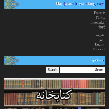
Hajij.com in your language
Français
Türkçe
Indonesian
हिनदी
العربیة
اردو
English
Русский
جستجو