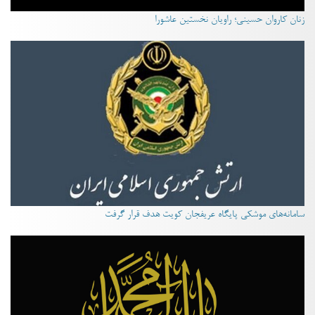
زنان کاروان حسینی؛ راویان نخستین عاشورا
سامانه‌های موشکی پایگاه عریفجان کویت هدف قرار گرفت