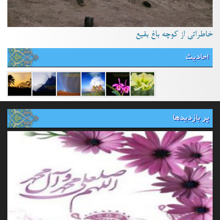
خاطراتی از کوچه باغ بقیع
احادیث
پر بازدیدها