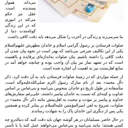
می‌داند هموار
پسندیده است.
عقل نیز حکم
می‌کند در اموری
که در این زندگی
کوتاه‌مدت دنیا از
ما سرمی‌زند و زندگی در آخرت را شکل می‌دهد باید دقت کافی داشت
.
صلوات فرستادن بر رسول گرامی اسلام و خاندان مطهرش علیهم‌السلام
یکی از این تکالیف شرعی می‌باشد که بهتر است در نحوه بیان شدن آن
دقت کافی را داشته باشیم. بیان صلوات به‌اندازه‌ای پرفایده و بااهمیت
است که در تشهد نماز نیز بیان آن واجب بوده و چنانچه خواهد آمد در
منابع اهل‌سنت نیز به اهمیت آن اشاره‌ شده است.
از جمله مواردی که در زمینهٔ صلوات فرستادن باید به آن دقت کرد، ذکر
«آل محمد» بعد از نام مبارک رسول اکرم صلی‌الله‌علیه‌وآله است.
متأسفانه در طول تاریخ دو خاندان منحوس بنی‌امیه و بنی‌عباس بر اساس
عداوت و کینه‌ای که نسبت به خاندان پیامبر داشتند، علی‌رغم سفارش‌های
خداوند و پیامبر بر مودت و محبت به اهل‌بیتش مانند ذکر «آل محمد» در
صلوات، شروع به لعن امیرالمؤمنین علیه‌السلام بر منابر کرده و همچنین
یکی پس از دیگری این خاندان پاک را به شهادت رساندند.
در حال حاضر مسلمانان در هر گوشه جهان باید دقت کنند که دنباله‌رو چه
کسی هستند؛ مانند بنی‌امیه و بنی‌عباس می‌خواهند عمل کنند یا با تأسی