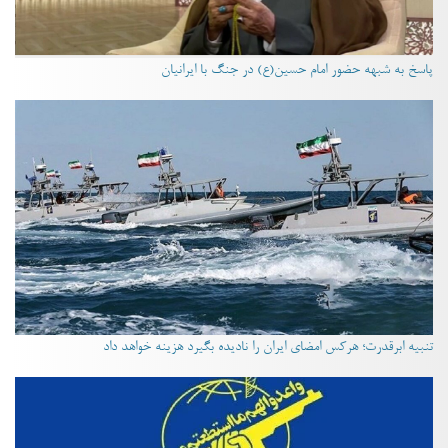
پاسخ به شبهه حضور امام حسین(ع) در جنگ با ایرانیان
تنبیه ابرقدرت؛ هرکس امضای ایران را نادیده بگیرد هزینه خواهد داد