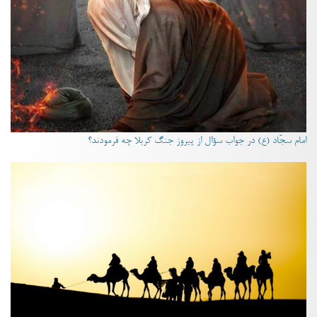
امام سجّاد (ع) در جواب سؤال از پیروز جنگ کربلا چه فرمودند؟