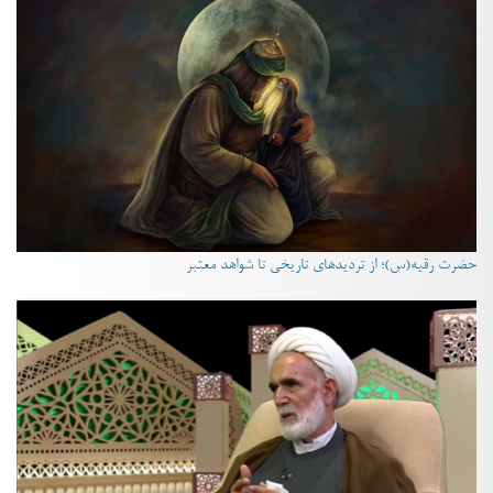
حضرت رقیه(س)؛ از تردیدهای تاریخی تا شواهد معتبر