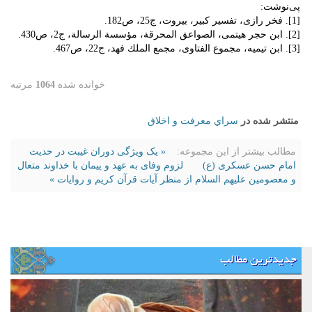
پی‌نوشت:
[1]. فخر رازی، تفسیر کبیر، بیروت، ج25، ص182.
[2]. ابن حجر هیتمی، الصواعق المحرقة، مؤسسة الرسالة، ج2، ص430.
[3]. ابن تیمیه، مجموع الفتاوی، مجمع الملك فهد، ج22، ص467.
خوانده شده
1064
مرتبه
منتشر شده در
سراي معرفت و اخلاق
مطالب بیشتر از این مجموعه:
« یک ویژگی دوران غیبت در حدیث
امام حسن عسکری (ع)
لزوم وفای به عهد و پیمان با خداوند متعال
و معصومین علیهم السلام از منظر آیات قرآن کریم و روایات »
جدیدترین مطالب