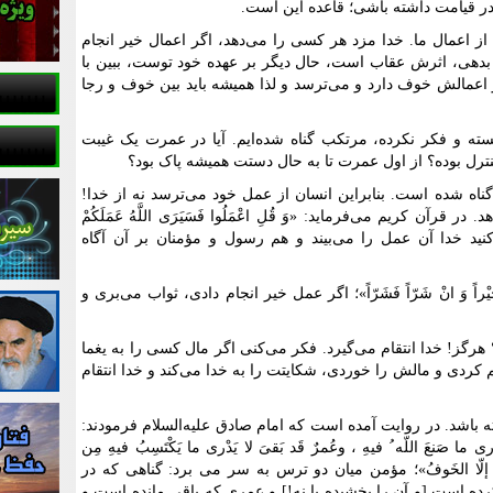
در قیامت داشته باشی؛ قاعده این است.
ز اعمال ما. خدا مزد هر کسی را می‌دهد، اگر اعمال خیر انجام
دهی، اثرش عقاب است، حال دیگر بر عهده خود توست، ببین با
اعمالش خوف دارد و می‌ترسد و لذا همیشه باید بین خوف و رجا
سته و فکر نکرده، مرتکب گناه شده‌ایم. آیا در عمرت یک غیبت
نترل بوده؟ از اول عمرت تا به حال دستت همیشه پاک بود؟
ه شده است. بنابراین انسان از عمل خود می‌ترسد نه از خدا!
رآن کریم می‌فرماید: «وَ قُلِ اعْمَلُوا فَسَیَرَی اللَّهُ عَمَلَکُمْ
ر عمل کنید خدا آن عمل را می‌بیند و هم رسول و مؤمنان بر آن آگاه
راً وَ انْ شَرّاً فَشَرّاً»؛ اگر عمل خیر انجام دادی، ثواب می‌بری و
 هرگز! خدا انتقام می‌گیرد. فکر می‌کنی اگر مال کسی را به یغما
ردی و مالش را خوردی، شکایتت را به خدا می‌کند و خدا انتقام
ته باشد. در روایت آمده است که امام صادق علیه‌السلام فرمودند:
ری ما صَنعَ اللّه ُ فیهِ ، وعُمرٌ قَد بَقیَ لا یَدْری ما یَکْتَسِبُ فیهِ مِن
یُصْلِحُهُ إلّا الخَوفُ»؛ مؤمن میان دو ترس به سر می برد: گناهی که در
کرده است [و آن را بخشیده یا نه!] و عمری که باقی مانده است و