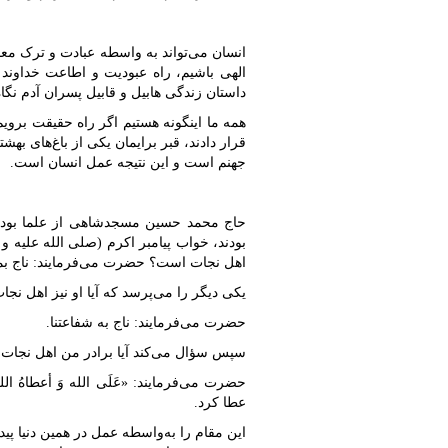
انسان می‌تواند به واسطه عبادت و ترک معصی
الهی باشیم، راه عبودیت و اطاعت خداوند 
داستان زندگی هابیل و قابیل پسران آدم نگا
همه ما اینگونه هستیم اگر راه حقیقت برویم 
قرار دادند، قبر برایمان یکی از باغ‌های ب
جهنم است و این نتیجه عمل انسان است.
حاج محمد حسین مسجدشاهی از علما بودند؛
بودند، خواب پیامبر اکرم (صلی الله علیه و
اهل نجات است؟ حضرت می‌فرمایند: ناج بمح
یکی دیگر را می‌پرسد که آیا او نیز اهل نج
حضرت می‌فرمایند: ناج به شفاعتنا.
سپس سؤال می‌کند آیا برادر من اهل نجات
حضرت می‌فرمایند: «عَلَی الله وَ أعطاهُ ال
عطا کرد.
این مقام را به‌واسطه عمل در همین دنیا پی