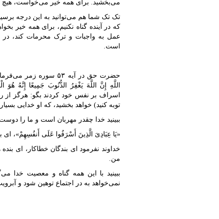
می‌بخشید. برای همه خیر می‌خواست، هیچ و
تک تک شما هم می‌توانید به این درجه برسی
که در آینده گناه نکنیم، برای همه خیر بخ
عمل به واجبات و ترک محرمات کند، در اینص
است‌.
حضرت حق در آیه ۵۳ سوره زمر می‌
اللَّهِ إِنَّ اللَّهَ یَغْفِرُ الذُّنُوبَ جَمِیعًا إ
اسراف بر نفس خود کردند بگو: هرگز از رحمت
توبه کنید) خواهد بخشید، که او خدایی بسیا
ببینید خدا چقدر مهربان است و ما را دوست 
«یَا عِبَادِیَ الَّذِینَ أَسْرَفُوا عَلَی أَنفُسِهِمْ
خداوند نفرمود ای بندگان خطاکار، ای بنده های
من.
ببینید با این همه گناه و معصیت خدا می‌
نمی‌خواهد به در اجتماع توهین شود و آبرویت 