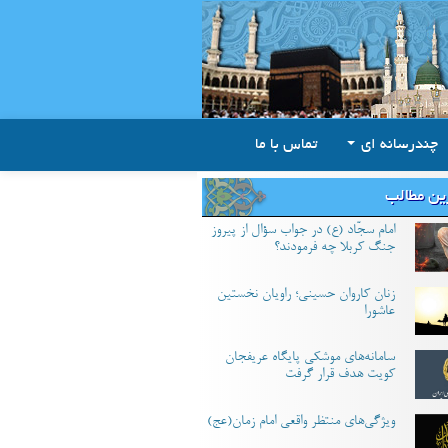
چندرسانه ای
تماس با ما
ین مطالب
امام سجّاد (ع) در جواب سؤال از پیروز
جنگ کربلا چه فرمودند؟
زنان کاروان حسینی؛ راویان نخستین
عاشورا
سامانه‌های موشکی پایگاه عریفجان
کویت هدف قرار گرفت
ویژگی‌های منتظر واقعی امام زمان(عج)