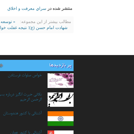
منتشر شده در
سراي معرفت و اخلاق
مطالب بیشتر از این مجموعه:
« توسعه 
شهادت امام حسن (ع)؛ نتیجه غفلت خوا
پر بازدیدها
خواص صلوات فرستادن
نكاتي حيرت انگيز درباره بسم 
الرحمن الرحيم
آشنائی با کشور هندوستان
آشنائي با كشور عمان