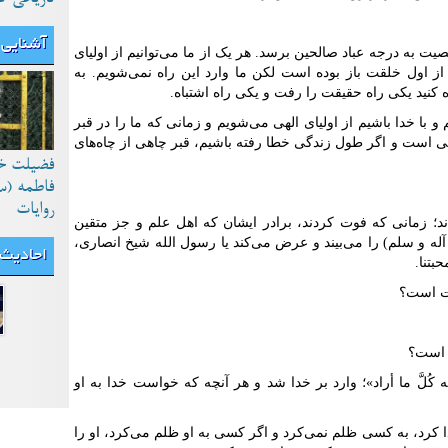
آشنایی 
ت به درجه عباد صالحین برسد. هر یک از ما می‌توانیم از اولیای
از اول خلقت باز بوده است لکن ما وارد این راه نمی‌شویم. به
ه کنید یکی راه حقیقت را رفت و یکی راه اشتباه.
و با خدا باشیم از اولیای الهی می‌شویم و زمانی که ما را در قبر
هشتی است و اگر طول زندگی خطا رفته باشیم، قبر چاهی از چاه‌های
فضیلت خ
فاطمه (س
روایات
 زمانی که فوت کردند، برادر ایشان که اهل علم و جز متقین
 آله و سلم) را می‌بیند و عرض می‌کند یا رسول الله شیخ انصاری،
احادیث
بتنا.
ات است؟
 است؟
له کُلَّ ما أراد»؛ وارد بر خدا شد و هر آنچه که خواست خدا به او
دا کرد، به کسی ظلم نمی‌کرد و اگر کسی به او ظلم می‌کرد، او را