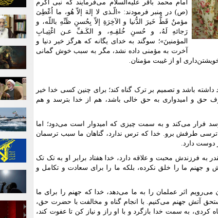
امام محمد باقر علیه‌السلام می‌فرمایند که نبی اکرم
(ص) در منبر فرمودند: «الّـذی لا إلهَ إلاّ هُو، ما اُعْطِیَ
مؤمنٌ قَطُّ خَیرَ الدُّنیا و الآخِرَةِ إلاّ بِحُسنِ ظَنِّهِ باللّه، و
رَجائهِ لَهُ، و حُسنِ خُلقِـهِ، و الکَـفِّ عـن اغْتِیـابِ
المؤمنینَ»؛ سوگند به خدای یگانه که هرگز خیر دنیا و
آخرت به مؤمنی داده نشد، مگر به سبب خوش گمانی
ویشتن‌داری او از غیبت مؤمنان.
د داشته باشد و تصمیم بر ترک گناه کند؛ برای چنین کسی خدا خیر
خوف حق و امیدواری به حق خالی باشد، هم از خدا بترسد و هم
رسد فرار می‌کند و به سمت چیزی که امیدوار است می‌دود؛ اما
می‌ترسی طرفش برو. خدا که ترس ندارد، گناهان ما سبب ترسمان
 دوست دارد.
 به فرزندش محبت و علاقه دارد، خدا هفتاد برابر او به تک تک
ش و جهنم ما را خلق نکرده، بلکه ما را برای سعادت و تکامل و
‌رویم اثر عملمان را به ما می‌دهد، خدا که جهنم را برای ما
 مستحق آتش جهنم می‌کنیم. با انجام گناه و مخالفت با حضرت حق،
 کردی، به سمت خدا بازگرد و با او راز و نیاز کن تا عفوت کند،