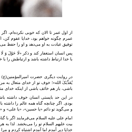
از اول عمر تا الان که خوبی نکرده‌ام، اگر 
عمرم چگونه خواهم بود، خدایا عفوم کن، اگ
توفیق عبادت به او می‌دهد و او را حفظ می‌ک
پس انسان استغفار کند و ذکر «لَا حَوْلَ وَ لَا ق
با خدا ارتباط داشته باشد و ارتباطش را با خ
در روایت دیگری حضرت امیرالمؤمنین(ع) می‌فرمایند: «ی
یُعَذِّبَکَ الله»؛ خوف تو از خدای متعال به 
باشی، باز هم خائف باشی از اینکه خدای متعا
در این حد بایستی انسان خوف داشته باشد
بودی. اگر چنانچه گناه همه عالم را داشته ب
و می‌گوید تو دائم «یا حسین»، «یا علی» و «
امام علی علیه السلام می‌فرمایند اگر با گنا
بیت علیهم السلام تو را می‌بخشد. لذا به هر 
خدایا دیر آمدم اما آمدم اشتباه کردم و مر