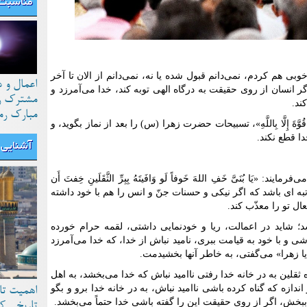
مناسبت 
خوبی هم کردم، نمی‌دانم قبول شده یا نه، نمی‌دانم از الان تا آخر
اعمال و 
ر انسان از روی حقیقت به درگاه الهی توبه کند، خدا می‌آمرزد و
مشترک رو
ند.
مبارک رم
ُوَّةَ إِلَّا بِاللَّهِ»، تسبیحات حضرت زهرا (س) را بعد از نماز بگوید، و
دا قطع نکند.
آشنایی ب
َا بُنَیَّ خَفِ اللهَ خَوفاً لَو وَافَیتَهُ بِبِرِّ الثَّقَلَینِ خِفتَ أَن
مرتبه ‏ای باشد که اگر نیکی و حسنات جنّ و انس را هم با خود داشته
ل تو را معذّب کند.
؛ شاید در اعمالت، ریا و خودنمایی داشتی، لقمه حرام خورده
اشی و با خود به قیامت ببری، نامید نباش از خدا، که خدا می‌آمرزد
یا زهرا» می‌گفتی، به خاطر آنها بخشیدمت.
ه ثقلین به در خانه خدا رفتی ناامید نباش که خدا می‌بخشد، به اهل
اندازه که گناه کرده باشی ناامید نباش، به در خانه خدا برو و بگو
اهمیت تا
ا ببخش، اگر از روی حقیقت این را گفته باشی خدا حتماً می‌بخشد.
تاریخی ک