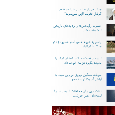
چرا برخی از ظالمین دنیا، در ظاهر
گرفتار عقوبت الهی نمی‌شوند؟
حضرت رقیه(س)؛ از تردیدهای تاریخی
تا شواهد معتبر
پاسخ به شبهه حضور امام حسین(ع) در
جنگ با ایرانیان
تنبیه ابرقدرت؛ هرکس امضای ایران را
نادیده بگیرد هزینه خواهد داد
ضربات سنگین نیروی دریایی سپاه به
ارتش آمریکا در سه محور
نکات مهم برای محافظت از بدن در برابر
اشعه‌های مضر خورشید