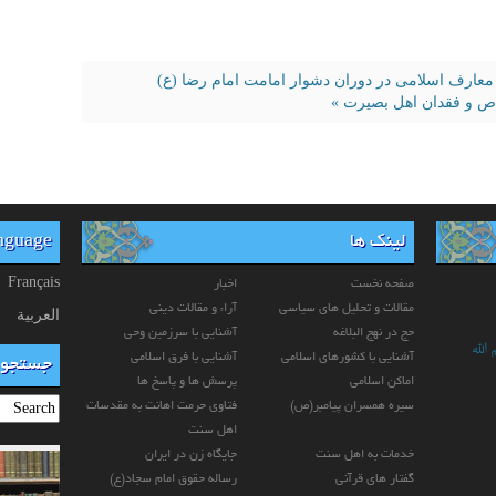
معارف اسلامی در دوران دشوار امامت امام رضا (ع)
ص و فقدان اهل بصیرت »
لینک ها
anguage
Français
صفحه نخست
اخبار
مقالات و تحلیل های سیاسی
آراء و مقالات دینی
العربیة
حج در نهج البلاغه
آشنایی با سرزمین وحی
الله
آشنایی با کشورهای اسلامی
آشنایی با فرق اسلامی
جستجو
اماکن اسلامی
پرسش ها و پاسخ ها
سیره همسران پیامبر(ص)
فتاوی حرمت اهانت به مقدسات
اهل سنت
خدمات به اهل سنت
جایگاه زن در ایران
گفتار های قرآنی
رساله حقوق امام سجاد(ع)