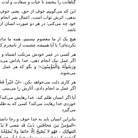
گناهانت را ببخشد تا حیات و سعادت و لذت 
این که می‌گوییم خوفِ از حق، یعنی خوفِ ا
بدهی، اثرش ثواب است، اعمال شر انجام ب
خود چه می‌کنی؛ در هر دو صورت انسان از 
باشد.
هیچ یک از ما معصوم نیستیم، همه ما ندان
نکرده‌ای؟ یا آیا همیشه چشمت از نامحرم ک
هر کسی در عمر خودش مرتکب اشتباه و گنا
اگر عمل نیک انجام دهی، خدا پاداش می‌دهد. در ق
وَرَسُولُهُ وَالْمُؤْمِنُونَ»؛ و بگو که ه
می‌شوند.
هر کاری دلت می‌خواهد بکن، «انْ خَیْراً فَخَیْ
اگر عمل بد انجام دادی، آثارش را می‌بینی.
آیا اگر انسان ظلم کند، خدا رهایش می‌کند؟
خوردی خدا رهایت می‌کند؟ کسی که به ظلم ک
می‌گیرد.
بنابراین انسان باید به خدا خوف و رجا داش
«المؤمنُ بَینَ مَخافَتَینِ: ذَنبٌ قَد مَضی لا یَدْ
المَهالِکِ ، فهُو لا یُصْبِحُ إلّا خائفا ولا 
گذشته کرده است و نمی‏داند خدا با آن چه 