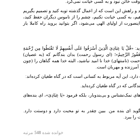
قت خائن نبود و به کسی خیانت نمی‌کرد.
د و راهش این است که از اعمال گذشته توبه کنید و تصمیم بگیریم
واهیم، به کسی خیانت نکنیم، چشم را از ناموس دیگران حفظ کنید،
ورت از اولیای الهی می‌شود، اگر بتوانید بروید راه کاملا باز
فرماید: «قُلْ یَا عِبَادِیَ الَّذِینَ أَسْرَفُوا عَلَی أَنفُسِهِمْ لَا تَقْنَطُوا مِن رَّحْمَةِ
ِنَّهُ هُوَ الْغَفُورُ الرَّحِیمُ»؛ (ای رسول رحمت) بدان بندگانم که (به عصیان)
 (نامنتهای) خدا نا امید نباشید، البته خدا همه گناهان را (چون
ر آمرزنده و مهربان است.
دارد، این آیه مربوط به کسانی است که در گناه طغیان کرده‌اند:
»، ای بندگانی که در گناه طغیان کرده‌اید.
 نمک‌نشناس و بی‌بندوبار، بلکه فرمود «یَا عِبَادِیَ»، ای بنده‌های
گوید ای بنده من. ببین چقدر به تو محبت دارد و دوستت دارد.
را ببرد.
خوانده شده
548
مرتبه