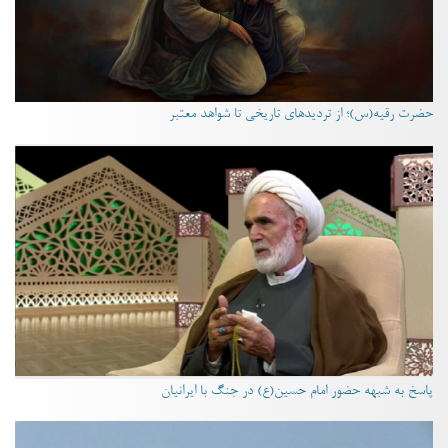
حضرت رقیه(س)؛ از تردیدهای تاریخی تا شواهد معتبر
پاسخ به شبهه حضور امام حسین(ع) در جنگ با ایرانیان