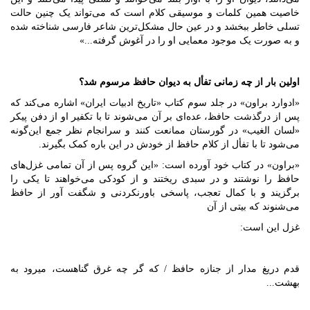
خاصیت همین کلمات و موسیقی کلام است که می‌تواند یک چنین حالت
تسلی خاطر ببخشد و در عین حال مشکل‌ترین شاعر فارسی شناخته‌ شده
و به صورت یک موجود معمایی او را در آغوش گرفته...»
اولین بار از چه زمانی تفأل به دیوان حافظ مرسوم شد؟
«ادوارد براون» در جلد سوم کتاب «تاریخ ادبیات ایران» اشاره می‌کند که
پس از درگذشت حافظ، عده‌ای بر آن می‌شوند تا با تکفیر او از دفن پیکر
«لسان‌ الغیب» در گورستان ممانعت کنند و سرانجام نظر جمع این‌گونه
می‌شود تا با تفأل از کلام حافظ از خودش در این باره کمک بگیرند.
«براون» در کتاب خود آورده است: «این‌ گروه پس از آن تمامی غزل‌های
حافظ را نوشتند و در سبدی ریختند و از کودکی می‌خواهند تا یکی را
برگزیند و با کمال تعجب، پاسخی باورنکردنی و شگفت آور از حافظ
می‌شنوند که بیتی از آن
غزل این است:
قدم دریغ مدار از جنازه حافظ / که گر چه غرق گناهست، میرود به
بهشت...