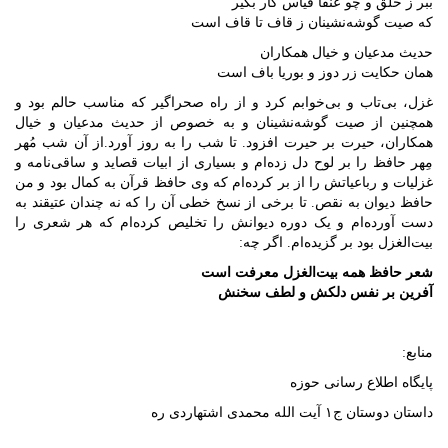
ببر ز خلق و چو عنقا قیاس کار بگیر
که صیت گوشه‌نشینان ز قاف تا قاف است
حدیث مدعیان و خیال همکاران
همان حکایت زر دوز و بوریا باف است
غزل، بی‌تاب و بی‌خوابم کرد و از راه صحراگیر که مناسب حالم بود و
همچنین از صیت گوشه‌نشینان و به خصوص از حدیث مدعیان و خیال
همکاران، حیرت بر حیرت افزود. تا شب را به روز آورد.از آن شب مُهر
مِهر حافظ را بر لوح دل زده‌ام و بسیاری از ابیات قصاید و ساقی‌نامه و
غزلیات و رباعیاتش را از بر کرده‌ام که وی حافظ قرآن به کمال بود و من
حافظ دیوان به نقص. تا برخی از نسخ خطی آن را که نه چندان عتیقند به
دست آورده‌ام و یک دوره دیوانش را تخلیص کرده‌ام که هر شعری را
بیت‌الغزل بود بر گزیده‌ام. اگر چه:
شعر حافظ همه بیت‌الغزل معرفت است
آفرین بر نفس دلکش و لطف سخنش
منابع:
پایگاه اطلاع رسانی حوزه
داستان دوستان ج۱ آیت الله محمدی اشتهاردی ره