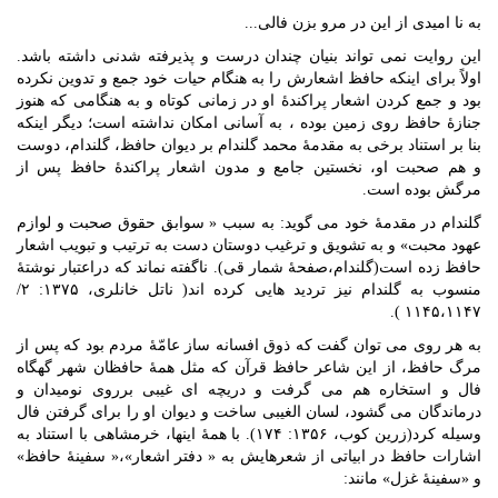
به نا امیدی از این در مرو بزن فالی...
این روایت نمی تواند بنیان چندان درست و پذیرفته شدنی داشته باشد.
اولاً برای اینکه حافظ اشعارش را به هنگام حیات خود جمع و تدوین نکرده
بود و جمع کردن اشعار پراکندۀ او در زمانی کوتاه و به هنگامی که هنوز
جنازۀ حافظ روی زمین بوده ، به آسانی امکان نداشته است؛ دیگر اینکه
بنا بر استناد برخی به مقدمۀ محمد گلندام بر دیوان حافظ، گلندام، دوست
و هم صحبت او، نخستین جامع و مدون اشعار پراکندۀ حافظ پس از
مرگش بوده است.
گلندام در مقدمۀ خود می گوید: به سبب « سوابق حقوق صحبت و لوازم
عهود محبت» و به تشویق و ترغیب دوستان دست به ترتیب و تبویب اشعار
حافظ زده است(گلندام،صفحۀ شمار قی). ناگفته نماند که دراعتبار نوشتۀ
منسوب به گلندام نیز تردید هایی کرده اند( ناتل خانلری، ۱۳۷۵: ۲/
۱۱۴۵،۱۱۴۷ ).
به هر روی می توان گفت که ذوق افسانه ساز عامّۀ مردم بود که پس از
مرگ حافظ، از این شاعر حافظ قرآن که مثل همۀ حافظان شهر گهگاه
فال و استخاره هم می گرفت و دریچه ای غیبی برروی نومیدان و
درماندگان می گشود، لسان الغیبی ساخت و دیوان او را برای گرفتن فال
وسیله کرد(زرین کوب، ۱۳۵۶: ۱۷۴). با همۀ اینها، خرمشاهی با استناد به
اشارات حافظ در ابیاتی از شعرهایش به « دفتر اشعار»،« سفینۀ حافظ»
و «سفینۀ غزل» مانند: