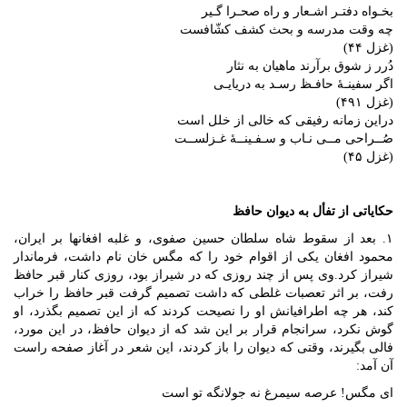
بخـواه دفتـر اشـعار و راه صحـرا گـیر
چه وقت مدرسه و بحث کشف کشّافست
(غزل ۴۴)
دُرر ز شوق برآرند ماهیان به نثار
اگر سفینـۀ حافـظ رسـد به دریایـی
(غزل ۴۹۱)
دراین زمانه رفیقی که خالی از خلل است
صُــراحی مــی نـاب و سـفـینــۀ غـزلســت
(غزل ۴۵)
حکایاتی از تفأل به دیوان حافظ
۱. بعد از سقوط شاه سلطان حسین صفوی، و غلبه افغانها بر ایران،
محمود افغان یکی از اقوام خود را که مگس خان نام داشت، فرماندار
شیراز کرد.وی پس از چند روزی که در شیراز بود، روزی کنار قبر حافظ
رفت، بر اثر تعصبات غلطی که داشت تصمیم گرفت قبر حافظ را خراب
کند، هر چه اطرافیانش او را نصیحت کردند که از این تصمیم بگذرد، او
گوش نکرد، سرانجام قرار بر این شد که از دیوان حافظ، در این مورد،
فالی بگیرند، وقتی که دیوان را باز کردند، این شعر در آغاز صفحه راست
آن آمد:
ای مگس! عرصه سیمرغ نه جولانگه تو است