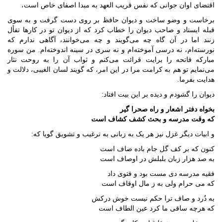
اقتضای اوان جوانی که نفس قریب العهد به مبدا اصفای خاص است،
برخاست و وضو ساخت و دیوان حافظ بر روی دست گرفت و به سوی
قبله ایستاد و صاحب دیوان را خطاب کرد که از دیوان تو در کارها تفأل
زنند اما در آن گاه چه می‌گویند و چه می‌خوانند، آگاهی ندارم که
نورسته‌ام، نه درسی آموخته‌ام و نه سری در سینه اندوخته‌ام. من سوره
مبارکه فاتحه را برایت قرائت می‌کنم و ثواب آن را به روحت نثار
می‌نمایم تو هم به کرامت مرا در این امر، که گویند لسان الغیبی، دلالت و
هدایت بفرما.
دیوان را گشودم و دیده بر این بیت افتاد:
بخواه دفتر اشعار و راه صحرا گیر
که وقت مدرسه و بحث کشف کشاف است
و ابیات دیگر غزل نیز هر یک به زبانی به ترغیب و تشویق گویا که:
کنون که بر کف گل جام باده صاف است
به صد هزار زبان بلبلش در اوصاف است
فقیه مدرسه دی مست بود و فتوی داد
که می‌ حرام ولی به ز مال اوقاف است
به دُرد و صاف ترا حکم نیست خوش درکش
که هرچه ساقی ما کرد عین الطاف است