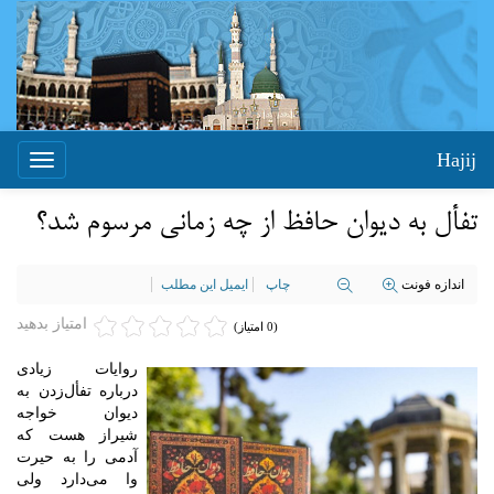
Hajij
Toggle
igation
تفأل به دیوان حافظ از چه زمانی مرسوم شد؟
اندازه فونت
چاپ
ایمیل این مطلب
امتیاز بدهید
(0 امتیاز)
روایات زیادی
درباره تفأل‌زدن به
دیوان خواجه
شیراز هست که
آدمی را به حیرت
وا می‌دارد ولی