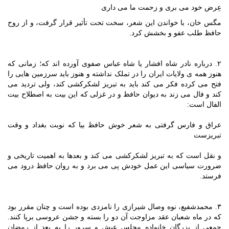
عِرض خود می بری و زحمت ما می داری
مگس خان، با خواندن این شعر، سخت تحت تأثیر قرار گرفت، و از روح
حافظ طلب عفو و بخشش کرد.
۲. درباره نادر شاه افشار یا شاه عباس صفوی آورده اند که؛ زمانی که
هنوز همه ی ولایات ایران را در تملک نداشته و هنوز باید سرزمین هایی را
فتح می کرده فکر می کند باید به تبریز لشکرکشی کند، ولی تردید می
کند و فال می زند به دیوان حافظ و در غزلی که این بیت به اصطلاح بیت
الفال است:
عراق و فارس گرفتی به شعر خوش حافظ بیا که نوبت بغداد و وقت
تبریزست
و نقل است که به تبریز لشکرکشی می کند و بعدها به اهمیت تاریخی و
ضرورت سیاسی این عمل خودش پی می برد و به روان حافظ درود می
فرستد.
۳. محمدشفیع، نوه وصال شیرازی را نامزدی بوده است و چنان مقرر بود
که در ماه شعبان عقد مزاوجت آن دو را بسته و جشن عروسی برپا کنند.
جمعی از بزرگان خانواده مجلس عیش و سرور را به بعد از رمضان