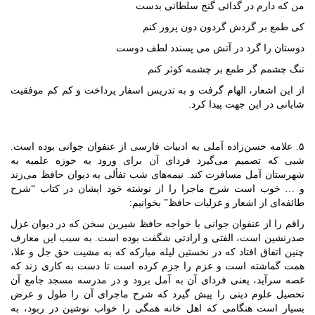
من که دارم در گدائی گنج سلطانی بدست
کی طمع بر گردش گردون دون پرور کنم
دوستان را گرد در آتش می پسندد لطف دوست
تنگ چشمم گر طمع بر چشمه کوثر کنم
از این اشعار، الهام گرفت و به تدریس اسفار پرداخت و کم کم موفقیت
شایانی در این جهت پیدا کرد.
۵.
علامه حسن‌زاده آملی به ادبیات فارسی از عنفوان جوانی بوده است.
شبی که تصمیم می‌گیرد فردای‌ آن برای ورود به حوزه علمیه به
شهرستان آمل مسافرت کند. نیمه‌های شب تفألی به دیوان حافظ می‌زند
و …
خوب است شرح ماجرا را از نوشته خود ایشان در کتاب “شرح
طائفه‌ای از اشعار و غزلیات حافظ” بخوانیم:
راقم را از عنفوان جوانی با خواجه حافظ شیرین سخن که در دیوان غزل
صدرنشین است، الفتی و ارادتی شگفت بوده است. به سبب این معارف
چنین اتفاق افتاد که در نخستین لیله مبارکه که به مشیت حق جل و علا،
همت گماشته است و عزم را جزم کرده است تا دست به کاری زند که
غصه سرآید، یعنی فردای آن به آمل برود و در مدرسه مسجد جامع آن
تحصیل علوم دینی را پیش گیرد که شرح ماجرای آن را طول و عرض
بسیار است هنگامی که اهل خانه همگی را خواب نوشین در ربود، به