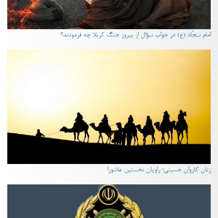
امام سجّاد (ع) در جواب سؤال از پیروز جنگ کربلا چه فرمودند؟
زنان کاروان حسینی؛ راویان نخستین عاشورا