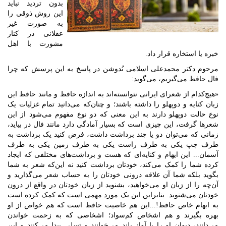
بدون تردید نباید
این روش ذوقی را
به صورت غیر
عقلانی در کنار
مشورت با اهل
خبره یا استخاره قرار داد.
مرحوم دکتر محمدعلی اسلامی نُدوشن در پاسخ به این پرسش که چرا
فال حافظ می‌گیریم، می‌گوید:
«هیچ‌کدام از شعرای ایرانی نتوانسته‌اند به اندازه حافظ و مانند حافظ این
زبان کنایه و دوپهلو را داشته باشند؛ و چنان‌که می‌دانید تمام غزلیات یک
نوع حالت دوپهلو دارند به این معنی که دو نوع مفهوم می‌شود از این
شعرها گرفت، این چیزی است که بسیار آمادگی دارد مانند فال در بیاید،
زمانی که می‌توان دو یا چند برداشت داشت، فرض کنید یک برداشت به
طرف چپ یکی به طرف راست یکی به طرف زمین یکی به طرف
آسمان... این ایهام و کنایه‌ای که هست و برداشت‌های مختلفی که ایجاد
کرده شما را کمک می‌کند، خودتان برداشت کنید نه این‌که شعر به شما
بگوید بلکه شما آن علاقه درونی خودتان را به حساب شعر می‌گذارید و
آن‌چه را از زبان او می‌خواهید، بشنوید از زبان خودتان در واقع از درون
خودتان می‌شنوید. بنابراین این یک مورد مهمی است که کمک کرده است
به ابهام خاص حافظ!...این هم خاصیت حافظ است که هم خواص از او
بهره بگیرند و هم اشخاص کم‌سواد؛ اشخاصی که به زحمت خواندن
می‌دانند، دیوان او را با آواز بلند می‌خوانند و تسلی پیدا می‌کنند و این