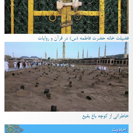
فضیلت خانه حضرت فاطمه (س) در قرآن و روایات
خاطراتی از کوچه باغ بقیع
احادیث