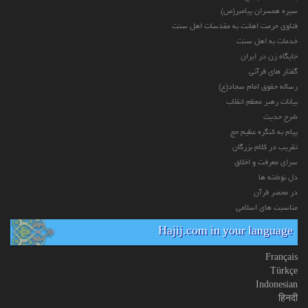
سیره همسران پیامبر(ص)
فتاوی حرمت اهانت به مقدسات اهل سنت
خدمات به اهل سنت
جایگاه زن در ایران
گفتار های قرآنی
رساله حقوق امام سجاد(ع)
بیانات رهبر معظم انقلاب
شرح حدیث
پیام به کنگره عظیم حج
تقریب در کلام بزرگان
سرای معرفت و اخلاق
دل نوشته ها
در محضر قرآن
مناسبت های اسلامی
Hajij.com in your language
Français
Türkçe
Indonesian
हिनदी