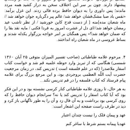
پیشنهاد دارند. چون بر سر این اختلاف سخن به دراز کشید همه مردد
ماندند؛ پس داوری را به دیوان حافظ برده فالی زدند. این غزل برآمد:
«نفس باد صبا مشک‌فشان خواهد شد/ عالم پیر دگرباره جوان خواهد شد //
ماه شعبان مده]منه [ از دست قدح کاین خورشید / از نظر تاشب عید
رمضان خواهد شد//ای دل ار عشرت امروز به فردا فکنی / مایه نقد بقا را
که ضمان خواهد شد؟» پس همگنان بر امر خواجه بزرگوار یکدله شدند و
بساط عروسی در ماه شعبان راه انداختند.
۴. مرحوم علامه طباطبائی (صاحب تفسیر المیزان متوفی ۲۵ آبان ۱۳۶۰
شمسی) هنگامی که از تبریز وارد حوظه علمیه قم شد و خواست کتاب
اسفار ملاصدرا (که در علم فلسفه است ) تدریس کند، در زمان مرجعیت
حضرت آیت اللّه العظمی بروجردی بود، و این مرجع بزرگ برای علامه
پیام فرستاد که کتاب فلسفه را در قم تدریس نکند...
به هر حال، تا روزی علامه طباطبائی کنار کرسی نشسته بود و در این فکر
بود که آیا کتاب اسفار را تدریس کند یا نه؟ سرانجام دیوان حافظ را که
روی کرسی بود برداشت و به آن فال زد و آن را به طور ناگهانی باز کرد و
دید در طرف راست صفحه این اشعار است:
عهد و پیمان فلک را نیست چندان اعتبار
عهدبا پیمانه بستم شرط با ساغر کنم