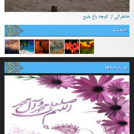
خاطراتی از کوچه باغ بقیع
احادیث
پر بازدیدها