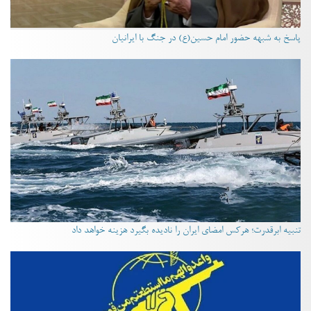
پاسخ به شبهه حضور امام حسین(ع) در جنگ با ایرانیان
تنبیه ابرقدرت؛ هرکس امضای ایران را نادیده بگیرد هزینه خواهد داد