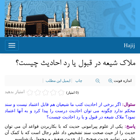
Hajij
Toggle
igation
ملاک شیعه در قبول يا رد احادیث چیست؟
اندازه فونت
چاپ
ایمیل این مطلب
امتیاز بدهید
(0 امتیاز)
سئوال:
اگر برخی از احادیث کتب ما شیعیان هم قابل اعتماد نیست و سند
محکم ندارد چگونه می توان احادیث درست را پیدا کرد و به آنها اعتماد
نمود؟ ملاک شیعه در قبول و يا رد احادیث چیست؟
پاسخ:
یکی از علوم پیرامونی حدیث که با بکاربردن قواعد آن می توان
حدیث را از حیث صحت سند تشخیص داد علم رجال است که با کمک آن
علم می توانیم حدیث صحیح را از حدیث ضعیف و مجهول بازشناسیم.