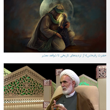
حضرت رقیه(س)؛ از تردیدهای تاریخی تا شواهد معتبر