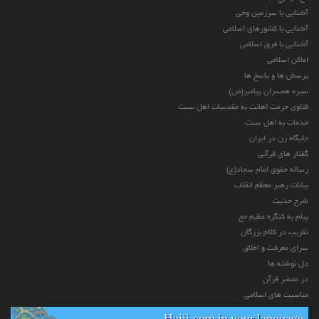
آشنایی با سرزمین وحی
آشنایی با کشورهای اسلامی
آشنایی با فرق اسلامی
اماکن اسلامی
پرسش ها و پاسخ ها
سیره همسران پیامبر(ص)
فتاوی حرمت اهانت به مقدسات اهل سنت
خدمات به اهل سنت
جایگاه زن در ایران
گفتار های قرآنی
رساله حقوق امام سجاد(ع)
بیانات رهبر معظم انقلاب
شرح حدیث
پیام به کنگره عظیم حج
تقریب در کلام بزرگان
سرای معرفت و اخلاق
دل نوشته ها
در محضر قرآن
مناسبت های اسلامی