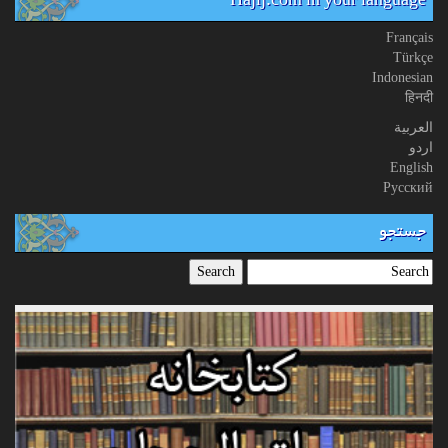
Hajij.com in your language
Français
Türkçe
Indonesian
हिनदी
العربیة
اردو
English
Русский
جستجو