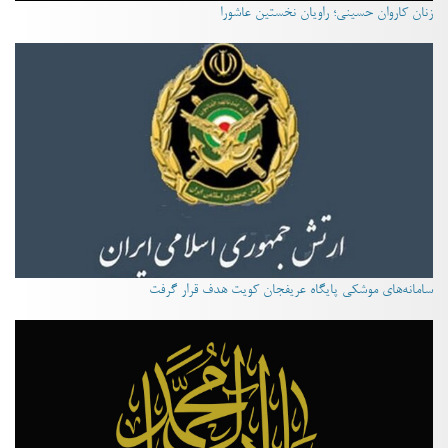
زنان کاروان حسینی؛ راویان نخستین عاشورا
سامانه‌های موشکی پایگاه عریفجان کویت هدف قرار گرفت