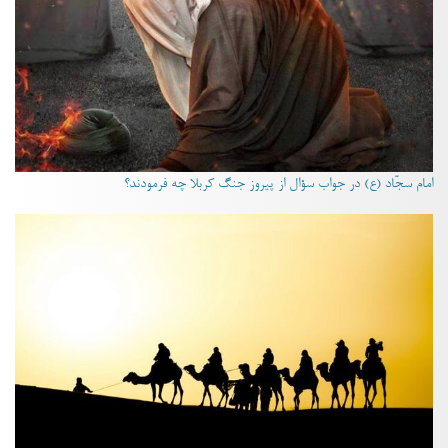
امام سجّاد (ع) در جواب سؤال از پیروز جنگ کربلا چه فرمودند؟