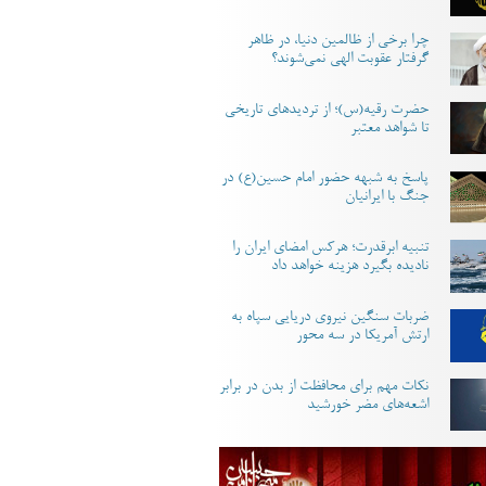
چرا برخی از ظالمین دنیا، در ظاهر
گرفتار عقوبت الهی نمی‌شوند؟
حضرت رقیه(س)؛ از تردیدهای تاریخی
تا شواهد معتبر
پاسخ به شبهه حضور امام حسین(ع) در
جنگ با ایرانیان
تنبیه ابرقدرت؛ هرکس امضای ایران را
نادیده بگیرد هزینه خواهد داد
ضربات سنگین نیروی دریایی سپاه به
ارتش آمریکا در سه محور
نکات مهم برای محافظت از بدن در برابر
اشعه‌های مضر خورشید