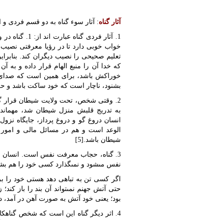
آثار گناه
: آثار سوء گناه به دو قسم فردى و 
1. آثار فردى گ
خواب خوبى دارد تا در رؤیا معرفتى نصیب 
تعلیم صحیحى را نصیب دیگران کند. بنابرای
که خدا آن را منبع الهام قرار داده و به
خوراکش باشد، براى همین است که صداى ال
بشنود، ناچار است که خود ساکت باشد و حرف
2. وقتى شخص، تحت ولایت شیطان قرار گ
انسان دروغ گو و دروغ پرداز، جایگاه نز
الوعد است و هم در مسائل مالى و امور 
شیطان باشد.[5]
3. گناه، حجاب معرفت نفس است. انسان ب
نفس مى‏شود و نمى‏گذارد کسى خود را هم بشنا
اگر کسى تن به تباهى دهد هستى خود را بر
حتى آتش جهنم نمى‏تواند آن بند را باز کند
بود؛ یعنى خود آتش به صورت آهن در آمد، دیگر
4. اثر دیگر گناه این است که شخص گناهکا