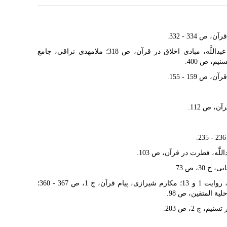
[2] نهج البلاغه، خطبه 176؛ جوادى آملى، عبداللَّه، مبادى اخلاق در قرآن، ص 318؛ ملامهدى نراقى، جامع
[10] کلینى، اصول کافى، ج 2، باب الذنوب، روایت 1 و 13؛ مکارم شیرازى، پیام قرآن، ج 1، ص 367 - 360؛