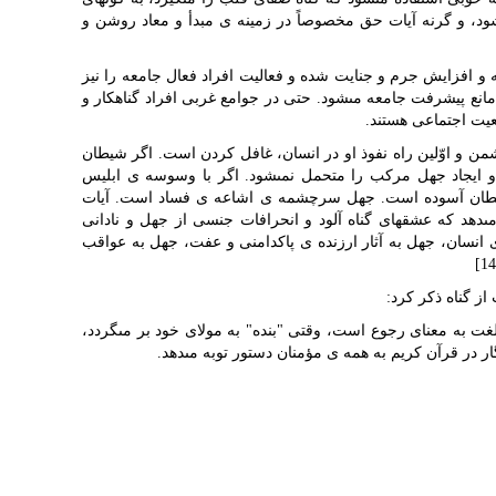
شود، و گرنه آیات حق مخصوصاً در زمینه ی مبدأ و معاد روشن و
و افزایش جرم و جنایت شده و فعالیت افراد فعال جامعه را نیز
 مانع پیشرفت جامعه مى‏شود. حتى در جوامع غربى افراد گناهکار و
عیت اجتماعى هستند.
ن و اوّلین راه نفوذ او در انسان، غافل کردن است. اگر شیطان
 و ایجاد جهل مرکب را متحمل نمى‏شود. اگر با وسوسه ی ابلیس
یطان آسوده است. جهل سرچشمه ی اشاعه ی فساد است. آیات
دهد که عشق‏هاى گناه آلود و انحرافات جنسى از جهل و نادانى
انسان، جهل به آثار ارزنده ی پاکدامنى و عفت، جهل به عواقب
از گناه ذکر کرد:
[15] و استغفار[16]: توبه در لغت به معناى رجوع است، وقتى "بنده" به مولاى خود بر مى‏گردد،
ر در قرآن کریم به همه ی مؤمنان دستور توبه مى‏دهد.