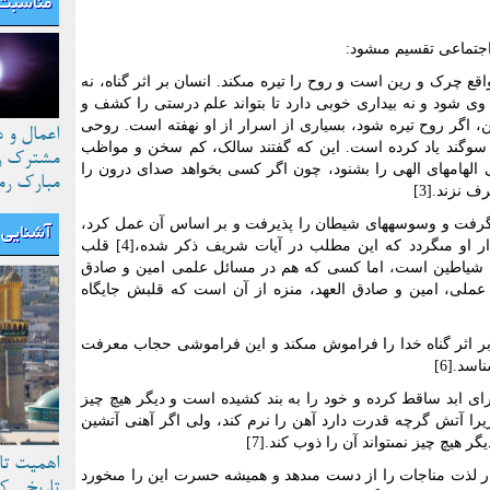
مناسبت 
اجتماعى تقسیم مى‏شود:
ناه عبارت اند از: 1. گناه در واقع چرک و رین است و روح را تیره مى‏کند. انسان بر اثر گناه، نه
وى شود و نه بیدارى خوبى دارد تا بتواند علم درستى را کشف و
ن، اگر روح تیره شود، بسیارى از اسرار از او نهفته است. روحى
اعمال و 
 آن سوگند یاد کرده است. این که گفتند سالک، کم سخن و مواظب
مشترک رو
هام‏هاى الهى را بشنود، چون اگر کسى بخواهد صداى درون را
مبارک رم
 نزند.[3]
رفت و وسوسه‏هاى شیطان را پذیرفت و بر اساس آن عمل کرد،
آشنایی ب
به تدریج قلبش منزل شیطان شد، مهماندار او مى‏گردد که این مطلب در آیات شریف ذکر شده،[4] قلب
ول شیاطین است، اما کسى که هم در مسائل علمى امین و صادق
عملى، امین و صادق العهد، منزه از آن است که قلبش جایگاه
ر اثر گناه خدا را فراموش مى‏کند و این فراموشى حجاب معرفت
سد.[6]
اى ابد ساقط کرده و خود را به بند کشیده است و دیگر هیچ چیز
؛ زیرا آتش گرچه قدرت دارد آهن را نرم کند، ولى اگر آهنى آتشین
 هیچ چیز نمى‏تواند آن را ذوب کند.[7]
اهمیت تا
ر لذت مناجات را از دست مى‏دهد و همیشه حسرت این را مى‏خورد
تاریخی ک