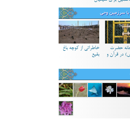
با سرزمین وحی
انه حضرت
خاطراتی از کوچه باغ
) در قرآن و
بقیع