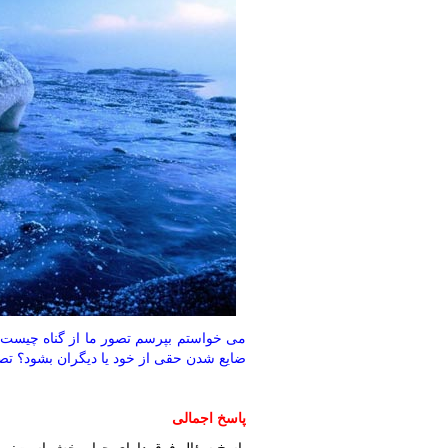
مى‏ خواستم بپرسم تصور ما از گناه چیست؟
ضایع شدن حقى از خود یا دیگران بشود؟ تص
پاسخ اجمالی