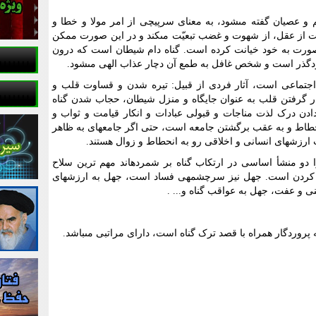
 و عصیان گفته مى‏شود، به معناى سرپیچى از امر مولا و خطا و
عت از عقل، از شهوت و غضب تبعیّت مى‏کند و در این صورت ممکن
ورت به خود خیانت کرده است. گناه دام شیطان است که درون
دگذر است و شخص غافل به طمع آن دچار عذاب الهى مى‏شود.
اجتماعى است، آثار فردى از قبیل: تیره شدن و قساوت قلب و
 گرفتن قلب به عنوان جایگاه و منزل شیطان، حجاب شدن گناه
ن درک لذت مناجات و قبولى عبادات و انکار قیامت و ثواب و
انحطاط و به عقب برگشتن جامعه است، حتى اگر جامعه‏اى به ظاهر
ارزش‏هاى انسانى و اخلاقى رو به انحطاط و زوال هستند.
دو منشأ اساسى در ارتکاب گناه بر شمرده‏اند مهم ترین سلاح
فل کردن است. جهل نیز سرچشمه‏ى فساد است، جهل به ارزش‏هاى
نى و عفت، جهل به عواقب گناه و... .
ه پروردگار همراه با قصد ترک گناه است، داراى مراتبى مى‏باشد.