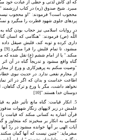
که اى کاش لذتى و حظى از عبادت خود مى‏بُ
مى‏برد. شیخ صدوق (‏ره) در کتاب ارزشمند "
محجوب است؟ فرمودند: "او محجوب نیست، ای
پرده‏اى جلوى شهود فطرت را مى‏گیرد و نمى‏گ
در روایات اسلامى نیز حجاب بودن گناه ب
اللَّه (ص) فرمودند: "هنگامى که انسان گنا
دارى کرده و توبه کند، قلبش صیقل داده مى‏
مى‏شو
مى‏کند." یا از امام ششم (ع) نقل شده که مى‏
گناه واقع مى‏شود و تدریجاً گناه در آن اث
"وصیت مى‏کنم به پرهیزکارى و ورع از محار
از محارم نفعى ندارد. در حدیث نبوى خطاب 
اطاعت خداست و بدان که اگر در اثر نما
نخواهد داشت، مگر با ورع و ترک گناهان، اى 
دوستان خدا هستند."[10]
5. انکار قیامت: گناه مانع تأثیر علم ب
قرآن اشاره به کسانى مى‏کند که قیامت را
کسانى به انکار بر مى‏خیزند که متجاوز و گنه
آیات الهى بر آنها خوانده مى‏شود در ردّ آنه
مى‏فرماید: "چنین نیست که آنها گمان مى‏ک
زنگارى بر دل‏هایشان نشسته." از این آیات ب