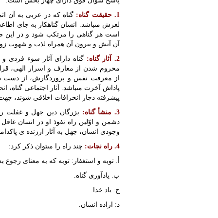
پاسخ سؤال فوق داراى چهار بخش است:
1. حقیقت گناه:
گناه که در عربى به آن اثم
لغزش مى‏باشد. انسان گناهکار به جاى اطا
است هر گناهى را مرتکب شود و در این ص
آن آتش و بیرون آن همراه لذت و شهوت زو
2. آثار گناه:
گناه داراى آثار سوء فردى و 
محروم شدن از معارف و اسرار الهى، قرار
از معرفت نفس و پروردگارش، از دست داد
پاداش آخرت مى‏باشد. آثار اجتماعى گناه، 
پیشرفته دچار انحرافات اخلاقى شوند، جهت 
3. منشأ گناه:
بزرگان دین جهل و غفلت را 
دشمن و اوّلین راه نفوذ او در انسان غا
وجودى انسان، جهل به آثار ارزنده ی پاکدام
4. راه نجات:
چند راه را مى‏توان ذکر کرد:
أ. توبه و استغفار: توبه که به معناى رجوع ب
ب. یادآورى گناه.
ج: یاد خدا.
د: اراده انسان.