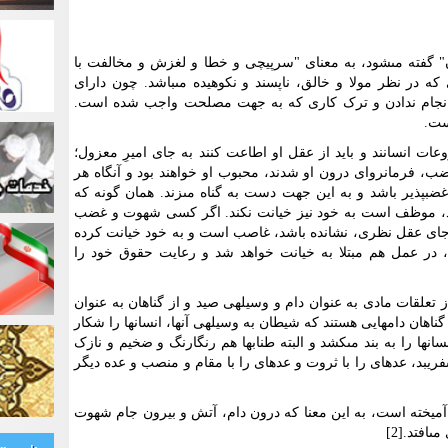
" گفته مى‏شود، به معناى "سرپیچى و خطا و لغزش و مخالفت با
 که در نظر مولا و خالق، ناپسند و نکوهیده مى‏باشد. چون داراى
 انجام ندادن و ترک کارى که به جهت مصلحت واجب شده است.
ست.
ت انسانند و باید از عقل او اطاعت کنند به جاى امیرِ معزول؛
ب، فرمانرواى درون او شدند، محبوب او خواهند بود و آنگاه هر
 غضب‏پذیر باشد و به این جهت دست به گناه مى‏زند. همان گونه که
د، موظف است به خود نیز خیانت نکند. اگر کسى شهوت و غضب
 جاى عقل نظرى، نشانده باشد، غاصب است و به خود خیانت کرده
در عمل هم مبتلا به خیانت خواهد شد و رعایت حقوق خود را
ز تعلقات مادى به عنوان دام و وسیله‏ى صید و از گناهان به عنوان
اهان دام‏هایى هستند که شیطان به وسیله‏ى آنها، انسان‏ها را شکار
نسان‏ها را به بند مى‏کشد و البته طناب‏ها هم رنگارنگ و ضخیم و نازک
بد، عده‏اى را با ثروت و عده‏اى را با مقام و منصب و عده دیگر
هم آمیخته است، به این معنا که درون دام، آتش و بیرون جام شهوت
افتد.[2]