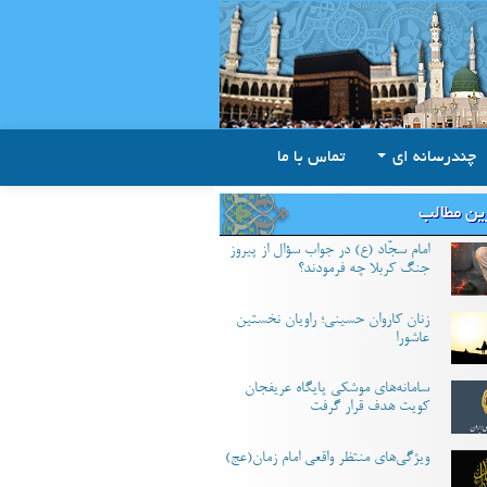
چندرسانه ای
تماس با ما
ین مطالب
امام سجّاد (ع) در جواب سؤال از پیروز
جنگ کربلا چه فرمودند؟
زنان کاروان حسینی؛ راویان نخستین
عاشورا
سامانه‌های موشکی پایگاه عریفجان
کویت هدف قرار گرفت
ویژگی‌های منتظر واقعی امام زمان(عج)