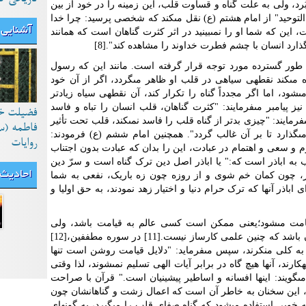
رد، ولى به علت گناه و قساوت قلب، این زمینه را در خود از بین
التوحید" از امام هشتم (ع) نقل مى‏کند که شخصى پرسید: چرا خدا
آشنایی 
ن که شما او را نمى‏بینید در اثر کثرت گناهان است که همانند
ذارد انسان با چشم فطرت خداوند را مشاهده کند".[8]
ه طور گسترده مورد توجه قرار گرفته است. مانند این که رسول
ه مى‏کند نقطه‏ى سیاهى در قلب او ظاهر مى‏گردد، اگر از آن خود
شود، اما اگر مجدداً گناه را تکرار کند، آن نقطه‏ى سیاه زیادتر
د، تا تمام قلبش را فرا مى‏گیرد.[9] و نیز پیامبر مى‏فرمایند: "کثرت گناهان، قلب انسان را تباه و فاسد
فضیلت خ
فرمایند: "چیزى بدتر از گناه قلب را فاسد نمى‏کند، قلب تحت تأثیر
فاطمه (س
ر مى‏گذارد تا بر آن غالب گردد". همچنین امام ششم (ع) فرمودند:
روایات
م و سعى و اهتمام در عبادت، این را بدان که عبادت بدون اجتناب
به اباذر است که:" یا اباذر اصل دین ترک گناه است و سرّ دین
احادیث
ز، چون کمان خم شوى و از روزه چون زه باریک، نفعى به شما
اباذر آنها که ترک حرام دنیا و اختیار زهد نمودند، به حق اولیا و
ه قیامت مى‏شود؛یعنی ممکن است کسى عالم به قیامت باشد، ولى
علمش در زیر لایه‏هاى زنگار شهوات مدفون باشد که چنین علمى کارساز نیست.[11] در سوره مطففین،[12]
 به کلى منکرند، سپس مى‏فرماید: "دلایل قیامت روشن است تنها
کارند، آنها هیچ گاه در برابر آیات الهى تسلیم نمى‏شوند، لذا وقتى
ا مى‏گویند: اینها افسانه و اساطیر پیشینیان است." قرآن با صراحت
نند، این سخنان به خاطر آن است که اعمال زشت و گناهانشان چون
ه خوبى استفاده مى‏شود که گناه صفاى قلب را مى‏گیرد، به گونه‏اى