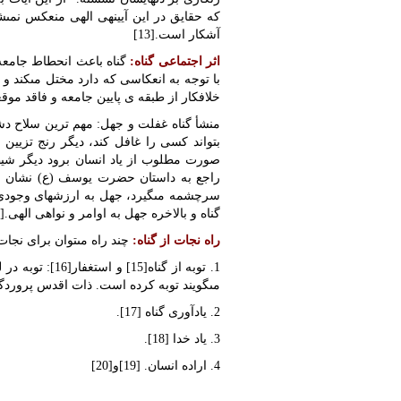
که حقایق در این آیینه‏ى الهى منعکس نمى‏
آشکار است.[13]
اثر اجتماعى گناه:
گناه باعث انحطاط جامعه 
با توجه به انعکاسى که دارد مختل مى‏کند و
خلافکار از طبقه ی پایین جامعه و فاقد موق
منشأ گناه غفلت و جهل: مهم ترین سلاح دشم
بتواند کسى را غافل کند، دیگر رنج تزیین
صورت مطلوب از یاد انسان برود دیگر ش
راجع به داستان حضرت یوسف (ع) نشان مى‏
سرچشمه مى‏گیرد، جهل به ارزش‏هاى وجودى 
گناه و بالاخره جهل به اوامر و نواهى الهى.[14]
راه نجات از گناه:
چند راه مى‏توان براى نجات 
1. توبه از گناه
مى‏گویند توبه کرده است. ذات اقدس پروردگا
2. یادآورى گناه [17].
3. یاد خدا [18].
4. اراده انسان. [19]و[20]