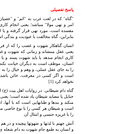
پاسخ تفصیلی
"گناه" که در لغت عرب به "اثم" و "عصیان
امر و نهى مولا" مى‏باشد؛ یعنى انجام کارى
مفسده است، مورد نهى قرار گرفته و یا
بنابراین، گناه مخالفت با عبودیت و بندگى ا
انسان گناهکار شهوت و غضب را که از فروعا
یعنى عقل مى‏نشاند و زمانى که شهوت و غض
کارى انجام مى‏دهد یا باید شهوت پسند و یا
انسان، موظف است به دیگران خیانت نکن
را به جاى عقل عملى، و وهم و خیال را به
است و اگر کسى در معرفت، خائن باشد، 
نخواهد کرد.[1]
گناه دام شیطانى: در روایات اهل بیت (‏ع) ا
حبایل یا مصاید شیطان یاد شده است؛ یعنى گن
مى‏کند و بندها و طناب‏هایى است که با آنها، ا
است و شیطان هر کسى را با نوع خاصى مى‏فری
را با غریزه جنسى و امثال آن.
آتش جهنم با لذت‏ها و شهوت‏ها پیچیده و در 
و انسان به طمع جام شهوت به دام شعله ی مى‏