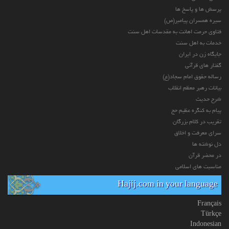
پرسش ها و پاسخ ها
سیره همسران پیامبر(ص)
فتاوی حرمت اهانت به مقدسات اهل سنت
خدمات به اهل سنت
جایگاه زن در ایران
گفتار های قرآنی
رساله حقوق امام سجاد(ع)
بیانات رهبر معظم انقلاب
شرح حدیث
پیام به کنگره عظیم حج
تقریب در کلام بزرگان
سرای معرفت و اخلاق
دل نوشته ها
در محضر قرآن
مناسبت های اسلامی
Hajij.com in your language
Français
Türkçe
Indonesian