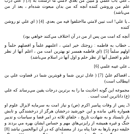
ـ علي باب علمي و مبين من بعدي لامتي ما ارسلت به [3] ( علي درب
علم من وروشن كننده آنچه كه من بدان مبعوث شده‌ام ، بعد از من
مي‌باشد)
ـ يا علي! انت تبين لامتي مااختلفوا فيه من بعدي. [4] ( اي علي تو روشن
كننده
آنچه كه امت من پس از من در آن اختلاف مي‌كنند خواهي بود)
ـ خطاب به فاطمه : زوجتك خير امتي ، اعلمهم علماً و افضلهم حلماً و
اولهم سلماً [5] (اي فاطمه همسر تو بهترين امت من ، اعلم آنها از نظر
علم و افضل آنها از نظر حلم و اول آنها در اسلام مي‌باشد)
ـ علي عيبه علمي [6]
ـ اقضاكم عليُ [7] ( عادل ترين شما و قويترين شما در قضاوت علي بن
ابيطالب است)
مجموعه اين گونه احاديث ما را به برترين درجات يقين مي‌رساند كه علي
(ع) داناترين امت است .
3ـ پس از وفات پيامبر اكرم (ص) و نياز امت به سرمايه لايزال علوم او
همواره باقي مانده و اين خورشيد درخشان هرگز از درخشندگي و تابش
باز نايستاد و به شهادت تاريخ ، خلفاي ثلاثه در امر قضا و سياسات و تدبير
جنگ و غيره هميشه از رايزني‌هاي مهم و حساس ايشان بهره مي بردند و
خليفه دوم بارها به خدا پناه ‌برد از معضله‌اي كه در آن ابوالحسن نباشد [8]