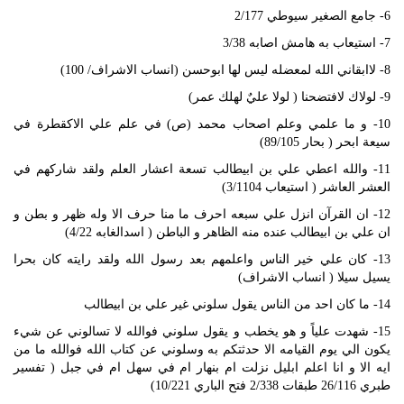
6- جامع الصغير سيوطي 2/177
7- استيعاب به هامش اصابه 3/38
8- لاابقاني الله لمعضله ليس لها ابوحسن (انساب الاشراف/ 100)
9- لولاك لافتضحنا ( لولا عليٌ لهلك عمر)
10- و ما علمي وعلم اصحاب محمد (ص) في علم علي الاكقطرة في
سيعة ابحر ( بحار 89/105)
11- والله اعطي علي بن ابيطالب تسعة اعشار العلم ولقد شاركهم في
العشر العاشر ( استيعاب 3/1104)
12- ان القرآن انزل علي سبعه احرف ما منا حرف الا وله ظهر و بطن و
ان علي بن ابيطالب عنده منه الظاهر و الباطن ( اسدالغابه 4/22)
13- كان علي خير الناس واعلمهم بعد رسول الله ولقد رايته كان بحرا
يسيل سيلا ( انساب الاشراف)
14- ما كان احد من الناس يقول سلوني غير علي بن ابيطالب
15- شهدت علياً و هو يخطب و يقول سلوني فوالله لا تسالوني عن شيء
يكون الي يوم القيامه الا حدثتكم به وسلوني عن كتاب الله فوالله ما من
ايه الا و انا اعلم ابليل نزلت ام بنهار ام في سهل ام في جبل ( تفسير
طبري 26/116 طبقات 2/338 فتح الباري 10/221)