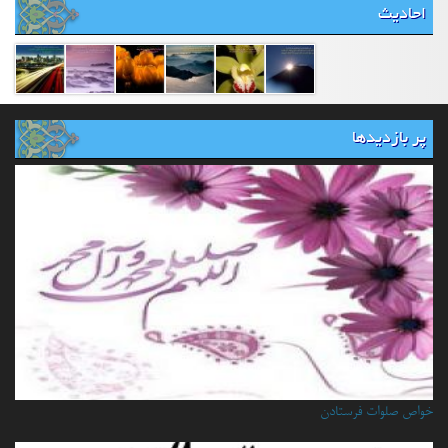
احادیث
پر بازدیدها
خواص صلوات فرستادن