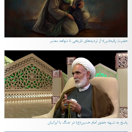
حضرت رقیه(س)؛ از تردیدهای تاریخی تا شواهد معتبر
پاسخ به شبهه حضور امام حسین(ع) در جنگ با ایرانیان