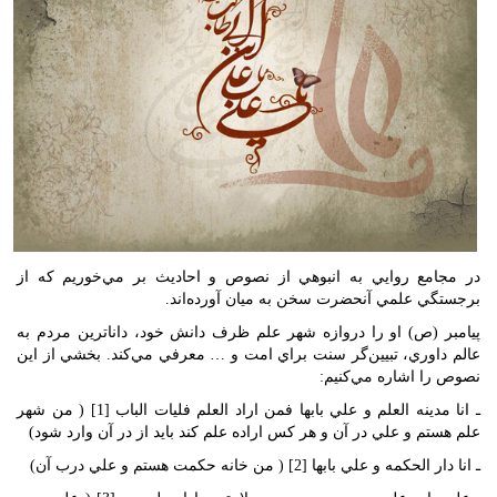
در مجامع روايي به انبوهي از نصوص و احاديث بر مي‌خوريم كه از
برجستگي علمي آنحضرت سخن به ميان آورده‌اند.
پيامبر (ص) او را دروازه شهر علم ظرف دانش خود، داناترين مردم به
عالم داوري، تبيين‌گر سنت براي امت و … معرفي مي‌كند. بخشي از اين
نصوص را اشاره مي‌كنيم:
ـ انا مدينه العلم و علي بابها فمن اراد العلم فليات الباب [1] ( من شهر
علم هستم و علي در آن و هر كس اراده علم كند بايد از در آن وارد شود)
ـ انا دار الحكمه و علي بابها [2] ( من خانه حكمت هستم و علي درب آن)