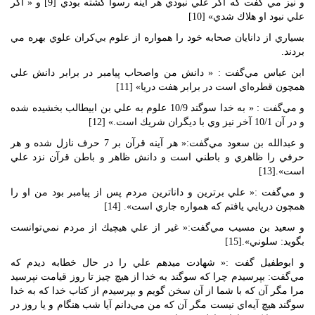
و نيز مي گفت كه اگر علي نبودي هر آينه رسوا گشته بودي [9] و « اگر
علي نبود او هلاك شدي» [10]
بسياري از دانايان صحابه خود را همواره از علوم بي‌كران علوي بهره مي
بردند.
ابن عباس مي‌گفت : « دانش من واصحاب پيامبر در برابر دانش علي
همچون قطره‌اي است در برابر هفت دريا» [11]
و مي‌گفت : « به خدا سوگند 10/9 علوم به علي بن ابيطالب بخشيده شده
و در آن 10/1 آخر نيز وي با ديگران شريك است.» [12]
و عبدالله بن سعود مي‌گفت:« هر آينه قرآن بر 7 حرف نازل شده و هر
حرفي را ظاهري و باطني است و دانش ظاهر و باطن قرآن نزد علي
است».[13]
و مي‌گفت :« علي برترين و داناترين مردم پس از پيامبر بود من او را
همچون دريايي يافتم كه همواره جاري است». [14]
و سعيد بن مسيب مي‌گفت:« غير از علي هيچيك از مردم نمي‌توانست
بگويد: سلوني».[15]
و ابوطفيل گفت :« شهادت ميدهم علي را در حال خطابه ديدم كه
مي‌گفت: بپرسيدم چرا كه سوگند به خدا از هيچ چيز تا روز قيامت نپرسيد
مرا مگر آن كه با شما از آن سخن گويم و بپرسيدم از كتاب خدا كه به خدا
سوگند هيچ آيه‌اي نيست مگر آن كه من مي‌دانم آيا شب هنگام و يا روز در