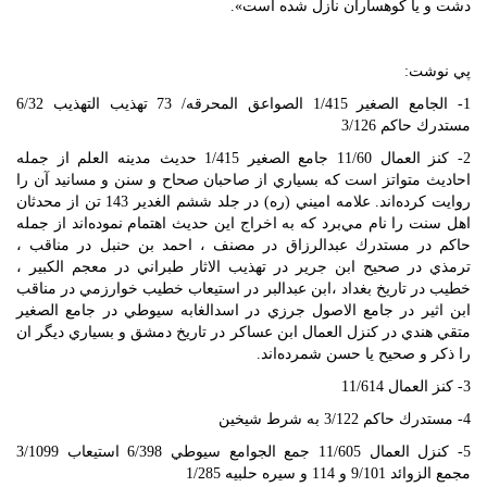
دشت و يا كوهساران نازل شده است».
پي نوشت:
1- الجامع الصغير 1/415 الصواعق المحرقه/ 73 تهذيب التهذيب 6/32
مستدرك حاكم 3/126
2- كنز العمال 11/60 جامع الصغير 1/415 حديث مدينه العلم از جمله
احاديث متواتز است كه بسياري از صاحبان صحاح و سنن و مسانيد آن را
روايت كرده‌اند. علامه اميني (ره) در جلد ششم الغدير 143 تن از محدثان
اهل سنت را نام مي‌برد كه به اخراج اين حديث اهتمام نموده‌اند از جمله
حاكم در مستدرك عبدالرزاق در مصنف ، احمد بن حنبل در مناقب ،
ترمذي در صحيح ابن جرير در تهذيب الاثار طبراني در معجم الكبير ،
خطيب در تاريخ بغداد ،ابن عبدالبر در استيعاب خطيب خوارزمي در مناقب
ابن اثير در جامع الاصول جرزي در اسدالغابه سيوطي در جامع الصغير
متقي هندي در كنزل العمال ابن عساكر در تاريخ دمشق و بسياري ديگر ان
را ذكر و صحيح يا حسن شمرده‌اند.
3- كنز العمال 11/614
4- مستدرك حاكم 3/122 به شرط شيخين
5- كنزل العمال 11/605 جمع الجوامع سيوطي 6/398 استيعاب 3/1099
مجمع الزوائد 9/101 و 114 و سيره حلبيه 1/285