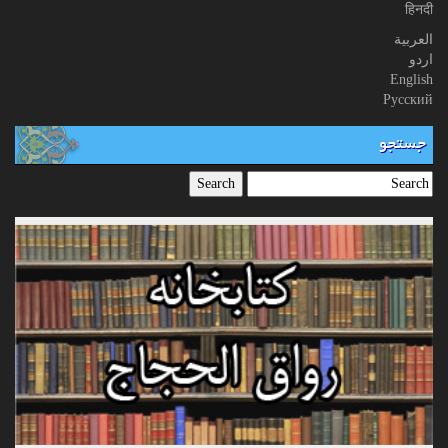
हिनदी
العربیة
اردو
English
Русский
جستجو