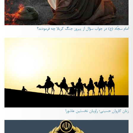
امام سجّاد (ع) در جواب سؤال از پیروز جنگ کربلا چه فرمودند؟
زنان کاروان حسینی؛ راویان نخستین عاشورا