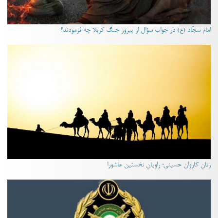
امام سجّاد (ع) در جواب سؤال از پیروز جنگ کربلا چه فرمودند؟
زنان کاروان حسینی؛ راویان نخستین عاشورا