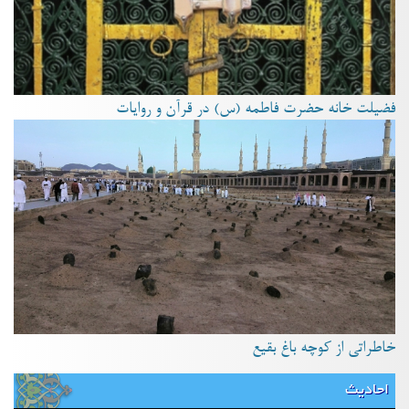
فضیلت خانه حضرت فاطمه (س) در قرآن و روایات
خاطراتی از کوچه باغ بقیع
احادیث