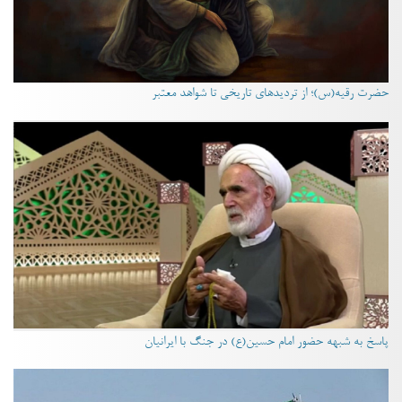
حضرت رقیه(س)؛ از تردیدهای تاریخی تا شواهد معتبر
پاسخ به شبهه حضور امام حسین(ع) در جنگ با ایرانیان