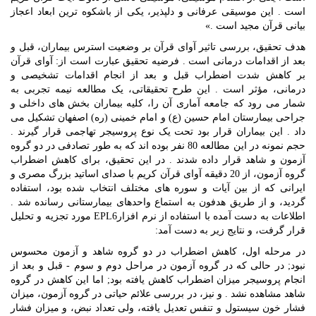
است . این موسیقی عرفانی و دلپذیر، یکی از باشکوه ترین ابعاد اعجاز
بیانی قرآن مجید است .»
هدف تحقیق، بررسی تاثیر آوای قرآن بر وضعیت استرس بیماران، قبل و
بعد از اقدامات درمانی است . فرضیه تحقیق عبارت است از: آوای قرآن
بر کاهش شدت اضطراب قبل و بعد از انجام اقدامات تشخیصی و
درمانی، مؤثر است . این طرح تحقیقاتی، یک مطالعه نیمه تجربی به
شمار می رود که جامعه آماری آن را، کلیه بیماران بخش های داخلی و
جراحی بیمارستان امام حسین (ع) و امام خمینی (ره) اصفهان تشکیل می
داد . این بیماران قرار بود تحت یک نوع پروسیجر تهاجمی قرار گیرند .
حجم نمونه در این مطالعه 80 نفر بوده اند که به طور تصادفی در دو گروه
آزمون و شاهد قرار داده شدند . در این تحقیق، برای کاهش اضطراب
گروه آزمون، از 20 دقیقه آوای قرآن کریم با صدای اساتید بزرگ مصری و
ایرانی که از بین آیات و سوره های مختلف انتخاب شده بود، استفاده
گردید، و از طریق هدفون به استماع واحدهای بیمارستانی رسانده شد .
اطلاعات به دست آمده با استفاده از نرم افزارEPL6 مورد تجزیه و تحلیل
قرار گرفت، و نتایج زیر به دست آمد:
در مرحله اول، کاهش اضطراب در دو گروه شاهد و آزمون محسوس
نبود; در حالی که در گروه آزمون در مراحل دوم و سوم - قبل و بعد از
انجام پروسیجر میزان اضطراب کاهش یافته بود; اما این کاهش در گروه
شاهد مشاهده نشد . و نیز، در بررسی علائم حیاتی در گروه آزمون، میزان
فشار خون سیستول و تنفس تعدیل یافته، ولی تعداد نبض، و میزان فشار