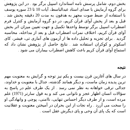
بخش دوم، شامل پرسش نامه استاندارد اسپیل برگر بود . در این پژوهش
برای گروه آزمایش با صدای استاد عبدالباسط، آیات 10 تا 23 سوره یوسف
با استفاده از ضبط صوت مجهز به هدفون به مدت 20 دقیقه پخش شد .
قبل و بعد از پخش آوای قرآن کریم، در دو گروه آزمایش و کنترل فرم
اضطراب اسپیل برگر توسط واحدها تکمیل و جهت تعیین میزان اثر بخش
آوای قرآن کریم، اختلاف نمرات اضطراب قبل و بعد از مداخله، محاسبه
گردید . برای تجزیه و تحلیل داده ها از آزمون های آماری تی، فیشر، کای
اسکوئر و کوکران استفاده شد . نتایج حاصل از پژوهش نشان داد که
استماع آوای قرآن کریم باعث کاهش اضطراب بیماران می شود .
نتیجه
در سال های آغازین قرن بیست و یکم نیز توجه و گرایش به معنویت مهم
ترین پدیده زمان ماست، و دیگر همانند گذشته، جدال با معنویت و خداوند،
جدالی ترقی خواهانه به نظر نمی رسد . از یک طرف علم در پاسخ به
سؤالات انسان اظهار عجز و ناتوانی می کند و به قول سارتر (1971) علم
مرده است، و از طرف دیگر احساس تنهایی، ناامنی، پوچی و وانهادگی او
را سخت می آزرد . راه نجات از این بحران در آمیختن معنویت و عقلانیت
است که یک پای آن وحی و پای دیگرش عقل است .