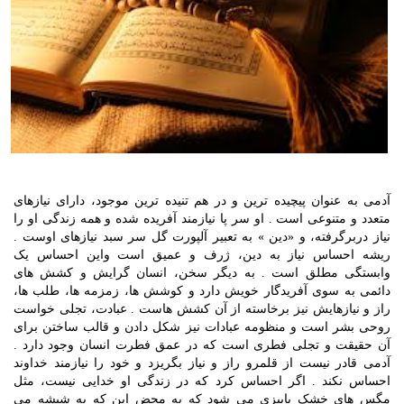
آدمی به عنوان پیچیده ترین و در هم تنیده ترین موجود، دارای نیازهای
متعدد و متنوعی است . او سر پا نیازمند آفریده شده و همه زندگی او را
نیاز دربرگرفته، و «دین » به تعبیر آلپورت گل سر سبد نیازهای اوست .
ریشه احساس نیاز به دین، ژرف و عمیق است واین احساس یک
وابستگی مطلق است . به دیگر سخن، انسان گرایش و کشش های
دائمی به سوی آفریدگار خویش دارد و کوشش ها، زمزمه ها، طلب ها،
راز و نیازهایش نیز برخاسته از آن کشش هاست . عبادت، تجلی خواست
روحی بشر است و منظومه عبادات نیز شکل دادن و قالب ساختن برای
آن حقیقت و تجلی فطری است که در عمق فطرت انسان وجود دارد .
آدمی قادر نیست از قلمرو راز و نیاز بگریزد و خود را نیازمند خداوند
احساس نکند . اگر احساس کرد که در زندگی او خدایی نیست، مثل
مگس های خشک پاییزی می شود که به محض این که به شیشه می