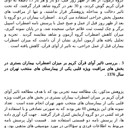
گروه آزمون، از بعد از ظهر روز قبل، دو بار و هر بار 15 دقیقه به آوای
قرآن کریم گوش کردند، و 30 نفر در گروه شاهد قرار گرفتند، که تحت
تاثیر دخالت و مداخله پژوهشگر قرار نداشتند، و تنها از مراقبت های
معمول بخش جراحی استفاده می کردند . اضطراب بیماران در دو گروه با
بعد از ظهر روز قبل از عمل و صبح عمل با پرسش نامه اضطراب اسپیل
برگر و چک لیست ثبت علائم حیاتی سنجیده شد، و در پایان نمونه گیری،
میزان کاهش اضطراب گروه آزمون و شاهد مقایسه گردید . تجزیه و
تحلیل یافته های آزمون آماری نشان از آن داشت که میزان اضطراب
بیماران قبل از عمل جراحی، به تاثیر از آوای قرآن، کاهش یافته است .
3 . بررسی تاثیر آوای قرآن کریم بر میزان اضطراب بیماران بستری در
بخش های مراقبت ویژه قلبی یکی از بیمارستان های منتخب تهران در
سال 1376 .
پژوهش مذکور، یک مطالعه نیمه تجربی بود که با هدف مطالعه تاثیر آوای
قرآن کریم بر میزان اضطراب بیماران بستری در بخش های مراقبت ویژه
قلبی یکی از بیمارستان های منتخب شهر تهران انجام شده است . تعداد
نمونه های این پژوهش 60 نفر بودند که به صورتی تصادفی و با استفاده از
قرعه کشی در دو گروه آزمایش کنترل قرار گرفتند . جهت گرد آوری داده
ها، از پرسش نامه دو قسمتی استفاده شد . قسمت اول پرسش نامه
مربوط به اطلاعات فردی و سؤالاتی در مورد موسیقی های مذهبی بود، و