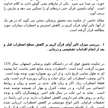
خورد، بی صدا می میرد . یکی از نیازهای بشر، گوش دادن به کلام خداوند
است . آوای دلنشین قرآن حتی دردهای او را تسکین می دهد و نیازش را
برمی آورد .
مقاله حاضر، از چکیده سه تحقیق پزشکی سخن می گوید که در هر یک
از آنها، تاثیر آوای قرآن کریم در کاهش استرس و اضطراب بیماران، مورد
مطالعه قرار گرفته است .
1 . بررسی میزان تاثیر آوای قرآن کریم بر کاهش سطح اضطراب قبل و
بعد از انجام اقدامات تشخیصی و درمانی .
در چکیده تحقیق فوق که در دانشگاه علوم پزشکی اصفهان، سال 1376
صورت گرفت، آمده است: «اضطراب پدیده شایع عصر ماست; اما پیشینه
ای به طول تمامی تاریخ دارد، و از این رو، همواره مورد توجه بوده است .
با این وصف، اضطراب کم، برای حیات و زندگی روزمره لازم است، ولی
قطعا اضطراب زیاد، آثار و زیان های جدی بر جسم و روان و روابط
اجتماعی می گذارد، و در نتیجه، کنترل و مهار آن همیشه توصیه شده
است . شاید به این علت در سال های اخیر، پژوهشگران تاکید و توجه
زیادی بر روش های غیر دارویی کاهش اضطراب دارند، و در این راستا، در
تحقیقات فراوان، تاثیر انواع موسیقی بر کاهش اضطراب، ارزیابی شده
است . یکی از اقسام موسیقی، موسیقی ناشی از تلاوت آیات قرآن کریم