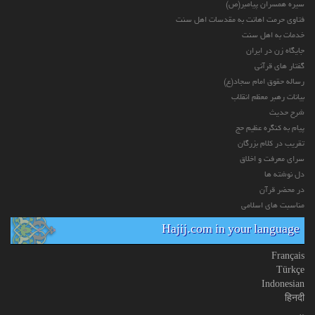
سیره همسران پیامبر(ص)
فتاوی حرمت اهانت به مقدسات اهل سنت
خدمات به اهل سنت
جایگاه زن در ایران
گفتار های قرآنی
رساله حقوق امام سجاد(ع)
بیانات رهبر معظم انقلاب
شرح حدیث
پیام به کنگره عظیم حج
تقریب در کلام بزرگان
سرای معرفت و اخلاق
دل نوشته ها
در محضر قرآن
مناسبت های اسلامی
Hajij.com in your language
Français
Türkçe
Indonesian
हिनदी