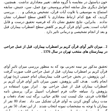
خون دیاستول در مقایسه با گروه شاهد، تغییر معناداری نداشت . همچنین،
عوامل دیگری مثل سابقه انجام پروسیجر، نوع عمل، سن، جنبش، سابقه
استماع به موسیقی یا تلاوت آیات قرآن، تشخیص پزشکی و . . . بررسی
گردید، که هیچ کدام ارتباط معناداری با کاهش سطح اضطراب نشان
ندادند . بنابراین، نتایج تحقیق نشان داد که فرضیه تحقیق درست و قابل
اثبات است; یعنی آوای قرآن کریم بر کاهش سطح اضطراب بیماران قبل
و بعد از انجام تشخیصی و درمانی تاثیر دارد .
2 . میزان تاثیر آوای قرآن کریم بر اضطراب بیماران، قبل از عمل جراحی
در بیمارستان های منتخب تهران در سال 1376 .
تحقیق مذکور نیز نیمه تجربی بود که به منظور بررسی میزان تاثیر آوای
قرآن کریم بر اضطراب بیماران، قبل از عمل جراحی قلب صورت گرفت
. این پژوهش، در بخش جراحی قلب بیمارستان امام خمینی (ره) تهران
انجام یافت . هدف کلی پژوهش، تعیین میزان تاثیر آوای قرآن کریم بر
اضطراب بیماران قبل از عمل جراحی بود . ابزار مورد استفاده در
پژوهش را، سیاهه حالت فرم اضطراب اسپیل برگر، پرسش نامه
اطلاعات فردی، چک لیست ثبت علائم حیاتی، برگه ثبت تعداد دفعات و
مدت زمان گوش کردن به آوای قرآن تشکیل می داد . تعداد 80 نفر از
بیماران با توجه به مشخصات نمونه انتخاب شدند . از این تعداد، 50 نفر در