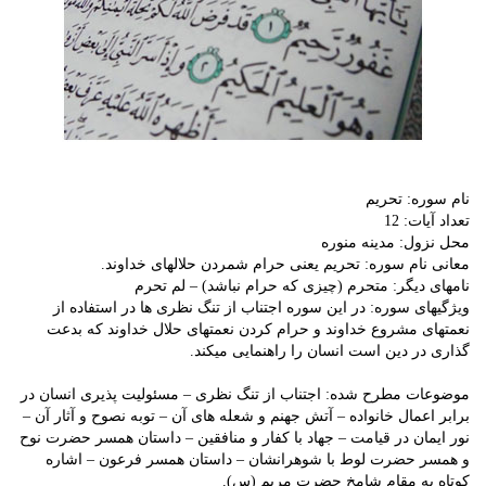
نام سوره: تحریم
تعداد آیات: 12
محل نزول: مدینه منوره
معانی نام سوره: تحریم یعنی حرام شمردن حلالهای خداوند.
نامهای دیگر: متحرم (چیزی که حرام نباشد) – لم تحرم
ویژگیهای سوره: در این سوره اجتناب از تنگ نظری ها در استفاده از
نعمتهای مشروع خداوند و حرام کردن نعمتهای حلال خداوند که بدعت
گذاری در دین است انسان را راهنمایی میکند.
موضوعات مطرح شده: اجتناب از تنگ نظری – مسئولیت پذیری انسان در
برابر اعمال خانواده – آتش جهنم و شعله های آن – توبه نصوح و آثار آن –
نور ایمان در قیامت – جهاد با کفار و منافقین – داستان همسر حضرت نوح
و همسر حضرت لوط با شوهرانشان – داستان همسر فرعون – اشاره
کوتاه به مقام شامخ حضرت مریم (س).