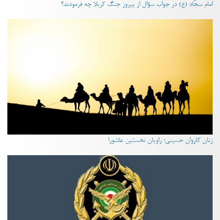
امام سجّاد (ع) در جواب سؤال از پیروز جنگ کربلا چه فرمودند؟
زنان کاروان حسینی؛ راویان نخستین عاشورا