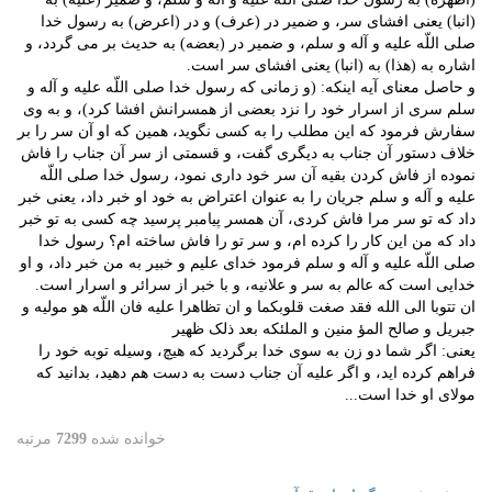
(انبا) یعنی افشای سر، و ضمیر در (عرف) و در (اعرض) به رسول خدا
صلی اللّه علیه و آله و سلم، و ضمیر در (بعضه) به حدیث بر می گردد، و
اشاره به (هذا) به (انبا) یعنی افشای سر است.
و حاصل معنای آیه اینکه: (و زمانی که رسول خدا صلی اللّه علیه و آله و
سلم سری از اسرار خود را نزد بعضی از همسرانش افشا کرد)، و به وی
سفارش فرمود که این مطلب را به کسی نگوید، همین که او آن سر را بر
خلاف دستور آن جناب به دیگری گفت، و قسمتی از سر آن جناب را فاش
نموده از فاش کردن بقیه آن سر خود داری نمود، رسول خدا صلی اللّه
علیه و آله و سلم جریان را به عنوان اعتراض به خود او خبر داد، یعنی خبر
داد که تو سر مرا فاش کردی، آن همسر پیامبر پرسید چه کسی به تو خبر
داد که من این کار را کرده ام، و سر تو را فاش ساخته ام؟ رسول خدا
صلی اللّه علیه و آله و سلم فرمود خدای علیم و خبیر به من خبر داد، و او
خدایی است که عالم به سر و علانیه، و با خبر از سرائر و اسرار است.
ان تتوبا الی الله فقد صغت قلوبکما و ان تظاهرا علیه فان اللّه هو مولیه و
جبریل و صالح المؤ منین و الملئکه بعد ذلک ظهیر
یعنی: اگر شما دو زن به سوی خدا برگردید که هیچ، وسیله توبه خود را
فراهم کرده اید، و اگر علیه آن جناب دست به دست هم دهید، بدانید که
مولای او خدا است...
خوانده شده
7299
مرتبه