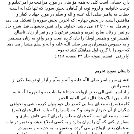
دارد خطابی است کلی به همه مؤ منان در مورد مراقبت در امر تعلیم و
تربیت خانواده، و لزوم توبه از گناهان. بخش سوم: که تنها یک آیه است،
خطاب به پیامبر صلی اللّه علیه و آله و سلّم در مورد جهاد با کفار و
منافقین است. در بخش چهارم: که آخرین بخش سوره را تشکیل می دهد
و شامل آیه ۱۰ تا ۱۲ می باشد، خداوند برای تبیین بخشهای قبل شرح حال
دو نفر از زنان صالح (مریم و همسر فرعون) و دو نفر از زنان ناصالح
(همسر نوح و همسر لوط) را بیان کرده است و در واقع به زنان مسلمین
و به خصوص همسران پیامبر صلی اللّه علیه و آله و سلّم هشدار می دهد
که خود را با گروه اول هماهنگ کنند نه دوم.
(پاورقی . تفسیر نمونه جلد ۲۴ صفحه ۲۶۸.)
داستان سوره تحریم
افشای سر پیامبر صلی اللّه علیه و آله و سلّم و آزار او توسط یکی از
همسرانش
و اذ اسر النبی الی بعض ازواجه حدیثا فلما نبات به و اظهره اللّه علیه...
قالت من انباک هذا قال نبانی العلیم الخبیر
کلمه (سر) به معنای مطلبی که در دل خود پنهان کرده باشی و نخواهی
دیگران از آن خبردار شوند، و کلمه (اسرار) که باب افعال همان (سر)
است، به معنای است که همان مطلب را برای کسی فاش سازی و
سفارش کنی که آن را پنهان بدارد و به کسی اطلاع ندهد، و ضمیر در نبات
به همان بعض ازواج بر می گردد، و ضمیر به به حدیث، و ضمیر در
(اظهره) به رسول خدا صلی اللّه علیه و آله و سلم، و ضمیر (علیه) به