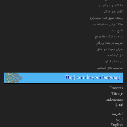
جایگاه زن در ایران
گفتار های قرآنی
رساله حقوق امام سجاد(ع)
بیانات رهبر معظم انقلاب
شرح حدیث
پیام به کنگره عظیم حج
تقریب در کلام بزرگان
سرای معرفت و اخلاق
دل نوشته ها
در محضر قرآن
مناسبت های اسلامی
Hajij.com in your language
Français
Türkçe
Indonesian
हिनदी
العربیة
اردو
English