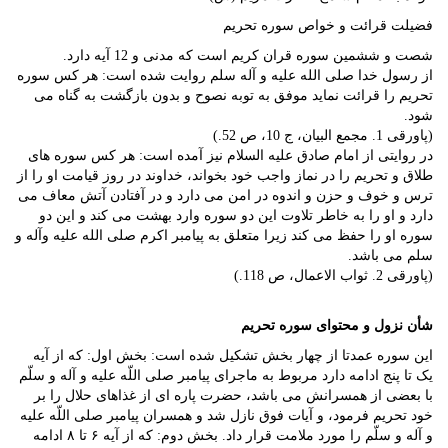
فضیلت قرائت و خواص سوره تحریم
شصت و ششمین سوره قران کریم است که مدنی و 12 آیه دارد.
از رسول خدا صلی الله علیه و آله سلم روایت شده است: هر کس سوره
تحریم را قرائت نماید موفق به توبه نصوح و بدون بازگشت به گناه می
شود.
(پاورقی 1. مجمع البیان، ج 10، ص 52.)
در روایتی از امام صادق علیه السلام نیز آمده است: هر کس سوره های
طلاق و تحریم را در نماز واجب خود بخواند، خداوند در روز قیامت او را از
ترس و خوف و حزن و اندوه در امن می دارد و در آفتادن آتش معاف می
دارد و او را به خاطر تلاوت این دو سوره وارد بهشت می کند و این دو
سوره او را حفظ می کند زیرا متعلق به پیامبر اکرم صلی الله علیه وآله و
سلم می باشد.
(پاورقی 2. ثواب الاعمال، ص 118.)
شأن نزول و محتوای سوره تحریم
این سوره عمدتا از چهار بخش تشکیل شده است: بخش اول: که از آیه
یک تا پنج ادامه دارد مربوط به ماجرای پیامبر صلی اللّه علیه و آله و سلّم
با بعضی از همسرانش می باشد، حضرت پاره ای از غذاهای حلال را بر
خود تحریم فرمود، و آیات فوق نازل شد و همسران پیامبر صلی اللّه علیه
و آله و سلّم را مورد ملامت قرار داد. بخش دوم: که از آیه ۶ تا ۸ ادامه