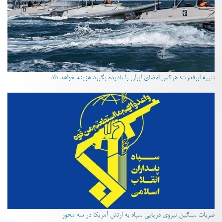
تنبیه ابرقدرت؛ هرکس امضای ایران را نادیده بگیرد هزینه خواهد داد
ضربات سنگین نیروی دریایی سپاه به ارتش آمریکا در سه محور