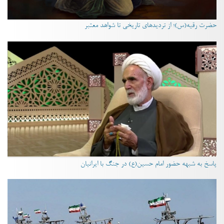
حضرت رقیه(س)؛ از تردیدهای تاریخی تا شواهد معتبر
پاسخ به شبهه حضور امام حسین(ع) در جنگ با ایرانیان