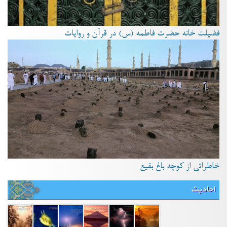
فضیلت خانه حضرت فاطمه (س) در قرآن و روایات
خاطراتی از کوچه باغ بقیع
احادیث