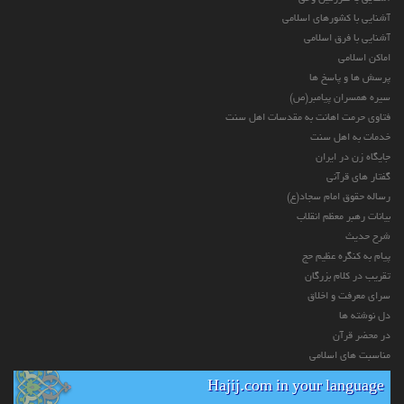
آشنایی با کشورهای اسلامی
آشنایی با فرق اسلامی
اماکن اسلامی
پرسش ها و پاسخ ها
سیره همسران پیامبر(ص)
فتاوی حرمت اهانت به مقدسات اهل سنت
خدمات به اهل سنت
جایگاه زن در ایران
گفتار های قرآنی
رساله حقوق امام سجاد(ع)
بیانات رهبر معظم انقلاب
شرح حدیث
پیام به کنگره عظیم حج
تقریب در کلام بزرگان
سرای معرفت و اخلاق
دل نوشته ها
در محضر قرآن
مناسبت های اسلامی
Hajij.com in your language