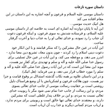
داستان سوره نازعات
داستان موسی علیه السلام و فرعون و آنچه اشاره به این داستان در این
مقام افتاده می کند
هل اتیک حدیث موسی...
این آیه تا پایان دوازده آیه اشاره ای است به خلاصه ای از داستان موسی
علیه السلام، و فرستاده شدنش به سوی فرعون، و اینکه فرعون دعوت
آن جناب را رد نموده، و خدای تعالی او را به عذاب دنیا و آخرت گرفتار
ساخت.
این آیات در عین حال مشرکین را که منکر قیامتند و با این انکار خود
دعوت دینی اسلام را رد کردند - چون بدون معاد، تشریع دین معنا ندارد -
اندرز می دهد، و موعظه می کند، و این آیات در عین حال تسلیتی برای
رسول خدا صلی اللّه علیه و آله و سلم و تهدیدی برای کفار نیز هست،
موید این معنا این است که در این آیات رسول خدا صلی اللّه علیه و آله و
سلم را مورد خطاب قرار می دهد، و می فرماید: (هل اتیک).
و در این داستان علاوه بر همه نکات گذشته استدلال بر وقوع قیامت و جزا
نیز هست، چون هلاکت فرعون و لشکریانش با آن وضع هراسناک دلیل
روشنی است بر حقانیت رسالت موسی از جانب خدای تعالی بسوی
مردم، و این رسالت از جانب خدا تمام نمی شود مگر با ربوبیت خدای
تعالی نسبت به مردم، و این بر خلاف پندار غلطی است که مشرکین
دارند، و معتقدند خدای تعالی تنها خالق است و ربوبیتی برای مردم ندارد،
و ارباب مردم کسانی دیگرند و خدا رب آن ارباب است.