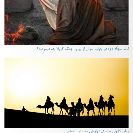
امام سجّاد (ع) در جواب سؤال از پیروز جنگ کربلا چه فرمودند؟
زنان کاروان حسینی؛ راویان نخستین عاشورا