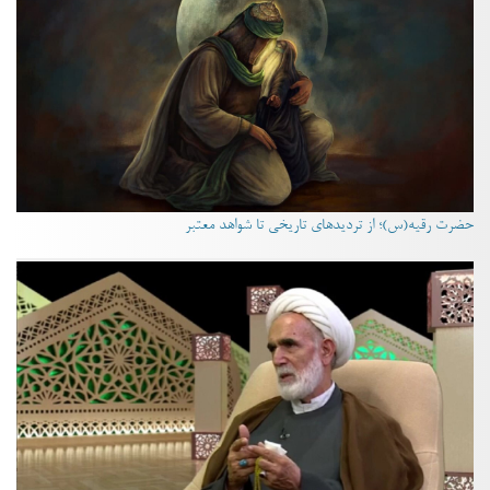
حضرت رقیه(س)؛ از تردیدهای تاریخی تا شواهد معتبر