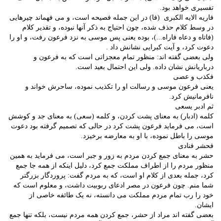
تفسیری خواهد بود.
فاریه الایه الکبری (فا) در این جمله فصیحه است، و می فهماند چیرهایی
در وسط کلام حذف شده، چون احتیاج به ذکر آنها نبوده، و تقدیر کلام
(فاتاه و دعاه فاراه...)، بوده یعنی پس موسی به نزد فرعون رفت، و او را
دعوت کرد، و آیت کبرایی نشانش داد .
ولی بعضی گفته اند: منظور تمام معجزاتی است که به فرعون و
درباریانش نشان داده. ولی این احتمال بعید است.
فکذب و عصی
یعنی فرعون موسی و رسالت او را تکذیب نموده، ساحرش خواند و
نافرمانیش کرد.
ثم ادبر یسعی
کلمه (ادبار) به معنای پشت کردن، و کلمه (سعی) به معنای جد و کوشش
است، می فرماید فرعون پشت کرد در حالی که تصمیم گرفته بود دعوت
موسی را باطل نموده، با او به معارضه برخیزد.
فحشر فنادی
حشر به معنای جمع کردن مردم به زور و جبر است، می فرماید به همین
منظور مردم را از اطراف مملکت جمع کرد، دلیل اینکه از همه جا جمع
کرد، جمله بعدی از کلام او است، که به مردم گفت: پروردگار بزرگتر
شما منم. چون فرعون در مصر ادعای ربوبیت داشت، و معلوم است که
خود را رب تمام مردم مملکت می دانسته، نه یک طائفه خاصی از
ایشان.
بعضی گفته اند مراد از حشر، جمع کردن همه مردم نیست، بلکه تنها جمع