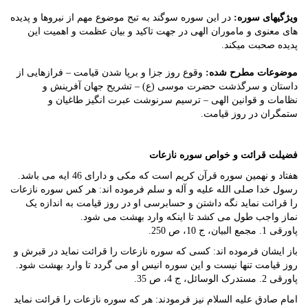
ویژگیهای سوره:
در این سوره سوگند به تبح موضوع مهم از نیروها و پدیده
های معنوی و ماموران الهی در جهت تاکید و بیان عظمت و اهمیت این
پدیده صحبت میکند.
موضوعات مطرح شده:
وقوع روز جزا و برپا شدن قیامت – فرازهایی از
داستان و سرگذشت حضرت موسی (ع) – تشریح جهان آفرینش و
نظامات و قوانین الهی – ترسیم سرنوشت عبرت انگیز طاغیان و
ستمگران در روز قیامت.
فضیلت قرائت و خواص سوره نازعات
هفتاد و نهمین سوره قرآن کریم است که مکی و دارای 46 ایه می باشد.
رسول خدا صلی الله علیه و آله و سلم فرموده اند: هر کس سوره نازعات
را قرائت نماید نگه داشتن و حسابرسی او در روز قیامت به اندازه یک
نماز واجب طول می کشد تا اینکه وارد بهشت می شود.
پاورقی 1. مجمع البیان، ج 10، ص 250.
باز ایشان فرموده اند: کسی که سوره نازعات را قرائت نماید در قبرش و
روز قیامت تنها نیست و این سوره انیس او می گردد تا وارد بهشت شود.
پاورقی 2. مستدرک الوسائل، ج 4، ص 35.
امام صادق علیه السلام نیز فرمودند: هر که سوره نازعات را قرائت نماید