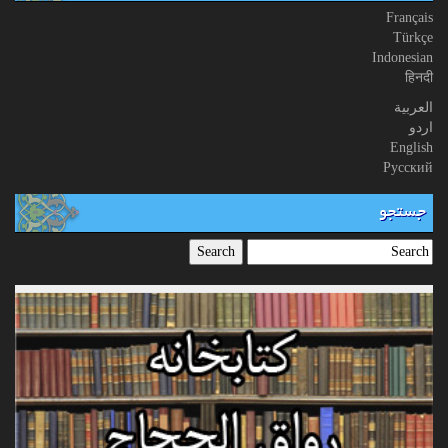
Français
Türkçe
Indonesian
हिनदी
العربیة
اردو
English
Русский
جستجو