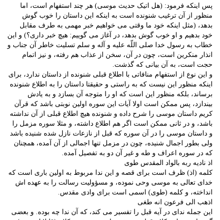
پس اینکه فرمود: (هل اتیک حدیث موسی) هر چند استفهام است، اما
منظور از آن ترغیب شنونده است به اینکه این داستان را خوب گوش
بدهد، (مثل اینکه خود ما وقتی می خواهیم خبر مهمی به طرف مقابل
خود بدهیم و او خوب گوش بدهد، در آغاز می گوییم: هیچ خبر داری؟) و این
خطاب به رسول خدا صلی اللّه علیه و آله و سلم تسلیت خاطر آن جناب و
انذار منکرین است، چون در آن، سخن از عذاب هم رفته، و نیز اتمام
حجت است، به آن بیانی که گذشت.
و این نوع از استفهام منافاتی با اطلاع قبلی شنونده از داستان ندارد، برای
اینکه منظور این نیست که به راستی و حقیقتا داستان را به اطلاع شنونده
برساند، بلکه منظور این است که او را متوجه آن بسازد و به یادش
بیندازد، پس ممکن است اولا آیات این سوره اولین نوبتی باشد که قرآن
کریم داستان موسی را شرح داده و شنونده هیچ اطلاع قبلی از آن نداشته
باشد، و در ثانی ممکن است اگر هم اطلاع داشته، و مثلا سوره مزمل را
و داستان موسی را در آن سوره که قبل از نازعات نازل شده شنیده باشد
ولی بطور اجمال شنیده، چون در مزمل تنها اجمالی از آن آمده، همچنان
که در سوره اعراف و طه و غیر آن دو به تفصیل آمده.
اذ نادیه ربه بالواد المقدس طوی
کلمه (اذ) ظرف است برای قصه و این ندا مربوط به اولین باری است که
خدای تعالی به موسی وحی نموده، و مسؤولیت رسالت را به عهده اش
انداخته، و کلمه (طوی) اسمی است برای وادی مقدس.
اذهب الی فرعون انه طغی
این جمله ندای در آیه قبل را تفسیر می کند، که آن ندا چه بوده. و بعضی