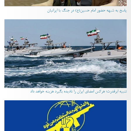
پاسخ به شبهه حضور امام حسین(ع) در جنگ با ایرانیان
تنبیه ابرقدرت؛ هرکس امضای ایران را نادیده بگیرد هزینه خواهد داد