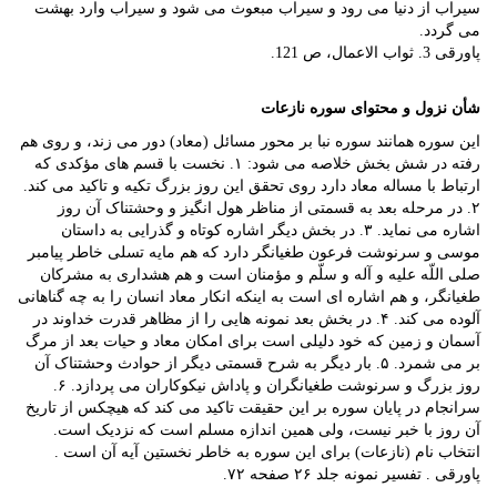
سیراب از دنیا می رود و سیراب مبعوث می شود و سیراب وارد بهشت
می گردد.
پاورقی 3. ثواب الاعمال، ص 121.
شأن نزول و محتوای سوره نازعات
این سوره همانند سوره نبا بر محور مسائل (معاد) دور می زند، و روی هم
رفته در شش بخش خلاصه می شود: ۱. نخست با قسم های مؤکدی که
ارتباط با مساله معاد دارد روی تحقق این روز بزرگ تکیه و تاکید می کند.
۲. در مرحله بعد به قسمتی از مناظر هول انگیز و وحشتناک آن روز
اشاره می نماید. ۳. در بخش دیگر اشاره کوتاه و گذرایی به داستان
موسی و سرنوشت فرعون طغیانگر دارد که هم مایه تسلی خاطر پیامبر
صلی اللّه علیه و آله و سلّم و مؤمنان است و هم هشداری به مشرکان
طغیانگر، و هم اشاره ای است به اینکه انکار معاد انسان را به چه گناهانی
آلوده می کند. ۴. در بخش بعد نمونه هایی را از مظاهر قدرت خداوند در
آسمان و زمین که خود دلیلی است برای امکان معاد و حیات بعد از مرگ
بر می شمرد. ۵. بار دیگر به شرح قسمتی دیگر از حوادث وحشتناک آن
روز بزرگ و سرنوشت طغیانگران و پاداش نیکوکاران می پردازد. ۶.
سرانجام در پایان سوره بر این حقیقت تاکید می کند که هیچکس از تاریخ
آن روز با خبر نیست، ولی همین اندازه مسلم است که نزدیک است.
انتخاب نام (نازعات) برای این سوره به خاطر نخستین آیه آن است .
پاورقی . تفسیر نمونه جلد ۲۶ صفحه ۷۲.