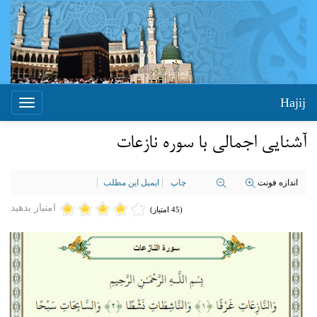
Hajij
Toggle
igation
آشنایی اجمالي با سوره نازعات
اندازه فونت
چاپ
ایمیل این مطلب
امتیاز بدهید
(45 امتیاز)