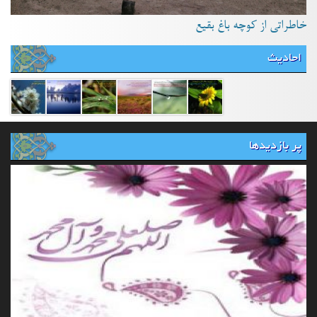
خاطراتی از کوچه باغ بقیع
احادیث
پر بازدیدها