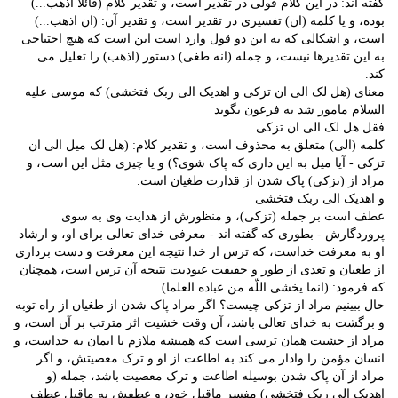
گفته اند: در این کلام قولی در تقدیر است، و تقدیر کلام (قائلا اذهب...)
بوده، و یا کلمه (ان) تفسیری در تقدیر است، و تقدیر آن: (ان اذهب...)
است، و اشکالی که به این دو قول وارد است این است که هیچ احتیاجی
به این تقدیرها نیست، و جمله (انه طغی) دستور (اذهب) را تعلیل می
کند.
معنای (هل لک الی ان تزکی و اهدیک الی ربک فتخشی) که موسی علیه
السلام مامور شد به فرعون بگوید
فقل هل لک الی ان تزکی
کلمه (الی) متعلق به محذوف است، و تقدیر کلام: (هل لک میل الی ان
تزکی - آیا میل به این داری که پاک شوی؟) و یا چیزی مثل این است، و
مراد از (تزکی) پاک شدن از قذارت طغیان است.
و اهدیک الی ربک فتخشی
عطف است بر جمله (تزکی)، و منظورش از هدایت وی به سوی
پروردگارش - بطوری که گفته اند - معرفی خدای تعالی برای او، و ارشاد
او به معرفت خداست، که ترس از خدا نتیجه این معرفت و دست برداری
از طغیان و تعدی از طور و حقیقت عبودیت نتیجه آن ترس است، همچنان
که فرمود: (انما یخشی اللّه من عباده العلما).
حال ببینیم مراد از تزکی چیست؟ اگر مراد پاک شدن از طغیان از راه توبه
و برگشت به خدای تعالی باشد، آن وقت خشیت اثر مترتب بر آن است، و
مراد از خشیت همان ترسی است که همیشه ملازم با ایمان به خداست، و
انسان مؤمن را وادار می کند به اطاعت از او و ترک معصیتش، و اگر
مراد از آن پاک شدن بوسیله اطاعت و ترک معصیت باشد، جمله (و
اهدیک الی ربک فتخشی) مفسر ماقبل خود، و عطفش به ماقبل عطف