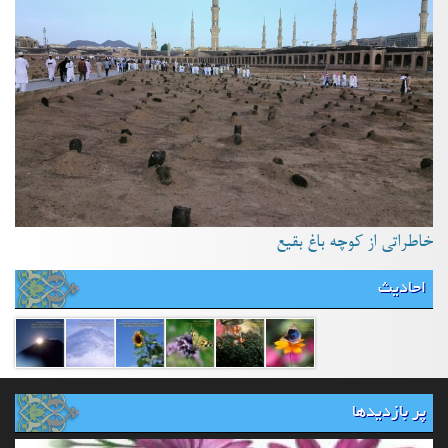
خاطراتی از کوچه باغ بقیع
احادیث
پر بازدیدها