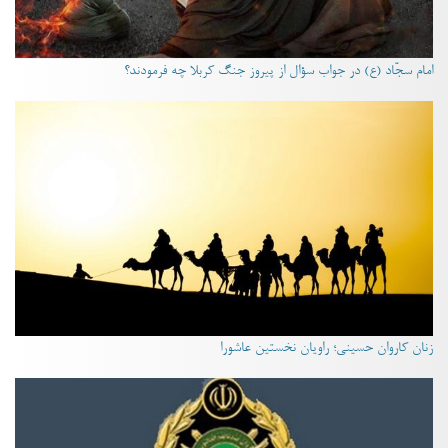
امام سجّاد (ع) در جواب سؤال از پیروز جنگ کربلا چه فرمودند؟
زنان کاروان حسینی؛ راویان نخستین عاشورا