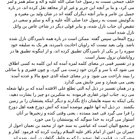
خلف جمحی نسبت به رسول خدا صلی اللّه علیه و آله و سلم همز و لمز
می کرد، و بنا بر آنچه ابن جریر و غیر او از مجاهد نقل کرده اند، در باره
جمیل بن عامر و بنابر آنچه دیگران گفته اند در شان ولید بن مغیره و
بدگوئیش نسبت به رسول خدا صلی اللّه علیه و آله و سلم و سعی در
تنقیص آن جناب نازل شده، و بنابر قولی دیگر در شاءن عاص بن وائل
نازل شده است.
روح المعانی سپس گفته: ممکن است در باره همه نامبردگان نازل شده
باشد. ولی بعید نیست که راویان احادیث نامبرده، هر یک به سلیقه خود
سوره را بر یکی از نامبردگان تطبیق کرده اند، و از اینگونه تطبیق ها در
روایاتشان نزول بسیار است.
و در تفسیر قمی در معنای کلمه لمزه آمده که این کلمه به کسی اطلاق
می شود که با سر و گردن خود ژست می گیرد، و چون فقیری و یا سائلی
را ببیند ناراحت می شود. و در معنای جمله الذی جمع مالا و عدده آمده:
یعنی می شمارد و سر جایش ‍می گذارد.
و در همان تفسیر در ذیل آیه التی تطلع علی الافئده آمده که بر دلها شعله
می زند. جناب ابوذر غفاری فرموده: به متکبرین دو چیز را بشارت دهید،
یکی اینکه به سینه هایشان داغ بگذارند و دیگر اینکه پشتشان را بر زمین
بکشند. در ذیل آیه انها علیهم موصده آمده که آتش دوزخ همه اهل دوزخ
را فرا می گیرد فی عمد ممدده ، یعنی وقتی کنده و زنجیرها بر آنان
استوار می گردد به خدا سوگند که پوستشان را می خورد.
در مجمع البیان است که عیاشی به سند خود از محمد بن نعمان احول از
حمران بن اعین از امام باقر علیه السلام روایت کرده که فرمود: کفار و
مشرکین در قیامت اهل توحید را که به خاطر گناهان در آتش شده اند