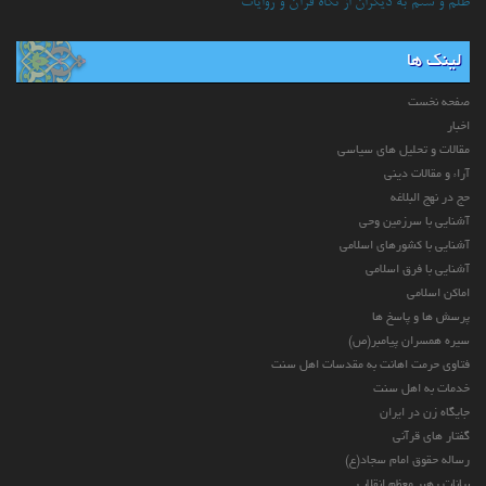
ظلم و ستم به دیگران از نگاه قرآن و روایات
لینک ها
صفحه نخست
اخبار
مقالات و تحلیل های سیاسی
آراء و مقالات دینی
حج در نهج البلاغه
آشنایی با سرزمین وحی
آشنایی با کشورهای اسلامی
آشنایی با فرق اسلامی
اماکن اسلامی
پرسش ها و پاسخ ها
سیره همسران پیامبر(ص)
فتاوی حرمت اهانت به مقدسات اهل سنت
خدمات به اهل سنت
جایگاه زن در ایران
گفتار های قرآنی
رساله حقوق امام سجاد(ع)
بیانات رهبر معظم انقلاب