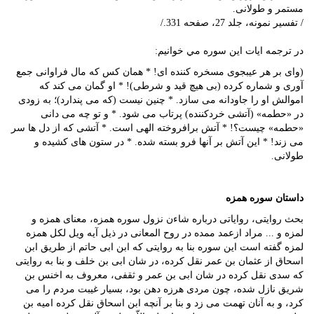
مستمر و طولانى.
/ تفسیر نمونه، جلد 27، صفحه 331./
در ترجمه ايات اين سوره مي خوانيم:
(واى بر هر عیبجوى مسخره کننده اى! * همان کس که مال فراوانى جمع
آورى و شماره کرده (بى هیچ قید و شرطى)! * او گمان مى کند که
اموالش او را جاودانه مى سازد. * چنین نیست (که مى پندارد)؛ به زودى
در «حطمه» (آتشى خردکننده) پرتاب مى شود. * و تو چه مى دانى
«حطمه» چیست؟! * آتش برافروخته الهى است. * آتشى که از دل ها سر
مى زند! * این آتش بر آنها فرو بسته شده. * در ستون هاى کشیده و
طولانى.
داستان سوره همزه
بحث روایتى، روایاتی درباره شاءن نزول سوره همزه، معنای همزه و
لمزه و ... مراد ازعمد ممده در روح المعانی در ذیل آیه ویل لکل همزه
لمزه گفته است این سوره بنا به روایتی که ابن ابی حاتم از طریق ابن
اسحاق از عثمان بن عمر نقل کرده، در شان ابی بن خلف و بنا به روایتی
که سدی نقل کرده در شان ابی بن عمر و ثقفی، معروف به اخنس بن
شریق نازل شده، چون مردی هرزه دهن بود، بسیار غیبت مردم را می
کرد، و به آنان تهمت می زد و بنا بر آنچه ابن اسحاق نقل کرده امیه بن