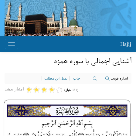
Hajij
Toggle
igation
آشنایی اجمالي با سوره همزه
اندازه فونت
چاپ
ایمیل این مطلب
امتیاز بدهید
(51 امتیاز)