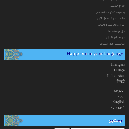
شرح حدیث
پیام به کنگره عظیم حج
تقریب در کلام بزرگان
سرای معرفت و اخلاق
دل نوشته ها
در محضر قرآن
مناسبت های اسلامی
Hajij.com in your language
Français
Türkçe
Indonesian
हिनदी
العربیة
اردو
English
Русский
جستجو