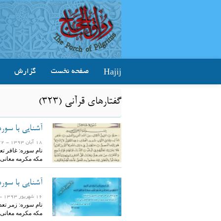
Hajij
صفحه نخست
گزارش
گفتارهای قرآنی (323)
آشنایی با سوره
18 آبان 1393
- 16672 بازدید
مکه مکرمه معانی
آشنایی با سوره
16 شهریور 1393
- 14454 ب
مکه مکرمه معانی