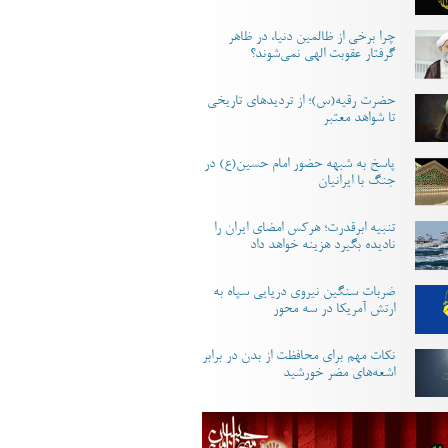
چرا برخی از ظالمین دنیا، در ظاهر
گرفتار عقوبت الهی نمی‌شوند؟
حضرت رقیه(س)؛ از تردیدهای تاریخی
تا شواهد معتبر
پاسخ به شبهه حضور امام حسین(ع) در
جنگ با ایرانیان
تنبیه ابرقدرت؛ هرکس امضای ایران را
نادیده بگیرد هزینه خواهد داد
ضربات سنگین نیروی دریایی سپاه به
ارتش آمریکا در سه محور
نکات مهم برای محافظت از بدن در برابر
اشعه‌های مضر خورشید