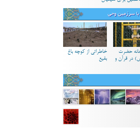
با سرزمین وحی
انه حضرت
خاطراتی از کوچه باغ
) در قرآن و
بقیع