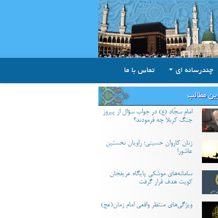
چندرسانه ای
تماس با ما
ین مطالب
امام سجّاد (ع) در جواب سؤال از پیروز
جنگ کربلا چه فرمودند؟
زنان کاروان حسینی؛ راویان نخستین
عاشورا
سامانه‌های موشکی پایگاه عریفجان
کویت هدف قرار گرفت
ویژگی‌های منتظر واقعی امام زمان(عج)