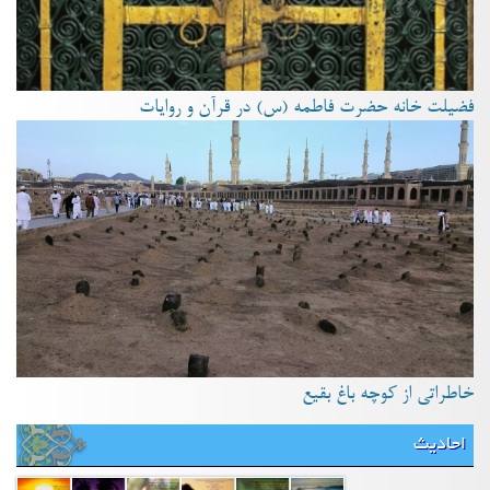
فضیلت خانه حضرت فاطمه (س) در قرآن و روایات
خاطراتی از کوچه باغ بقیع
احادیث