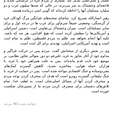
کشتار و نسل‌کشی تبدیل کند. بسیاری از مردم غزه در گرسنگی شدید و
فاجعه‌ای وحشتناک به سر می‌برند، در حالی که صدها میلیون عرب و دو
میلیارد مسلمان آنها را احاطه کرده‌اند که گویی امتی درمانده هستند.
رهبر انصارالله تصریح کرد: تماشای صحنه‌های غم‌انگیز مرگ کودکان غزه
از گرسنگی، وضعیتی عمیقاً شرم‌آور برای عرب ها در درجه اول و برای
سایر مسلمانان است. میزان وحشتناک بی‌تفاوتی امت، دشمن اسرائیلی
و آمریکایی‌ها را مطمئن کرده است که هیچ اقدامی، هر چه که باشد،
علیه آنها انجام نخواهد شد. ظلم به مردم فلسطین، ظلم به تمام امت
است و تهدید آمریکایی-اسرائیلی، تهدیدی برای کل امت است.
وی در بخش دیگری از سخنانش گفت: مردم یمن در حرکت فراگیر و
مداوم خود از آغاز تجاوز به غزه، علیرغم دو دور متوالی تجاوز نظامی، بر
موضع خود ثابت قدم مانده‌اند. یمن به علت همراهی خود با غزه، با
هزاران حمله هوایی، محاصره شدید، کاهش گسترده کمک‌های
بشردوستانه و جنگ اقتصادی مواجه شده است. یمن در حمایت از غزه، با
جنگ تبلیغاتی گسترده روبرو است که هدف آن منحرف کردن توجه مردم
و منحرف کردن آنها از مسائل اصلی‌شان است. به لطف خدا، تمام
تلاش‌های دشمنان برای منصرف کردن مردم ما از مسیرشان شکست
خورده است.
خوانده شده
365
مرتبه