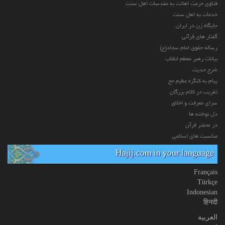
فتاوی حرمت اهانت به مقدسات اهل سنت
خدمات به اهل سنت
جایگاه زن در ایران
گفتار های قرآنی
رساله حقوق امام سجاد(ع)
بیانات رهبر معظم انقلاب
شرح حدیث
پیام به کنگره عظیم حج
تقریب در کلام بزرگان
سرای معرفت و اخلاق
دل نوشته ها
در محضر قرآن
مناسبت های اسلامی
Hajij.com in your language
Français
Türkçe
Indonesian
हिनदी
العربیة