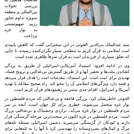
بررسی تحولات
بین‌المللی و منطقه
به‌ویژه تداوم تجاوز
رژیم صهیونیستی
به نوار غزه
پرداخت.
سید عبدالملک بدرالدین الحوثی در این سخنرانی گفت که کاهش پایبندی
امت اسلامی به قرآن کریم به سطحی بسیار نگران‌کننده رسیده، تا جایی
که تعلق بسیاری از فرزندان امت به قرآن صرفاً ظاهری شده است.
وی در ادامه افزود: استبداد آمریکایی-اسرائیلی از طریق به بردگی
کشاندن ملت‌ها و تحقیر آنها و از طریق گسترش بی‌عدالتی و ترویج فساد،
تهدیدی برای امت است. این استبداد، مقدسات امت را هدف قرار می‌دهد
و قصد دارد ویژگی‌های اسلامی آن را محو کند. راه صحیح مقابله با تهدید
آمریکا و اسرائیل، اقدام جدی مبتنی بر رهنمودهای قرآن کریم است.
الحوثی خاطرنشان کرد: بزرگی فاجعه و بی‌عدالتی که مردم فلسطین در
نوار غزه متحمل می‌شوند، خطری برای کل جهان است. آنچه بر سر
مردم فلسطین در نوار غزه می‌آید، تراژدی وحشتناک و بی‌عدالتی بزرگ
است. مردم فلسطین در غزه اکنون در سخت‌ترین مرحله گرسنگی قرار
دارند و کودکان از گرسنگی می‌میرند. دشمن اسرائیلی مسئله تله‌های
مرگ و کمک‌های بشردوستانه را مهندسی کرد تا آنها را به تله‌هایی برای