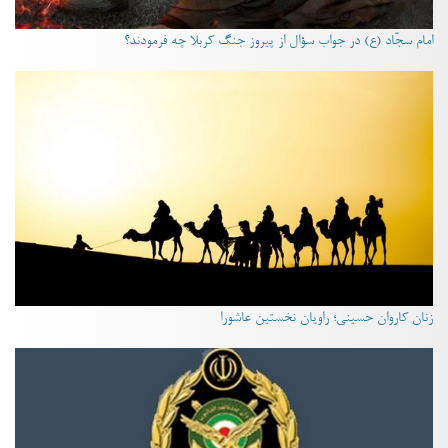
امام سجّاد (ع) در جواب سؤال از پیروز جنگ کربلا چه فرمودند؟
زنان کاروان حسینی؛ راویان نخستین عاشورا