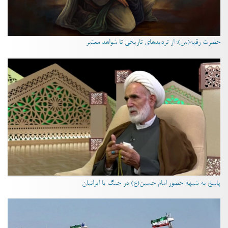
حضرت رقیه(س)؛ از تردیدهای تاریخی تا شواهد معتبر
پاسخ به شبهه حضور امام حسین(ع) در جنگ با ایرانیان