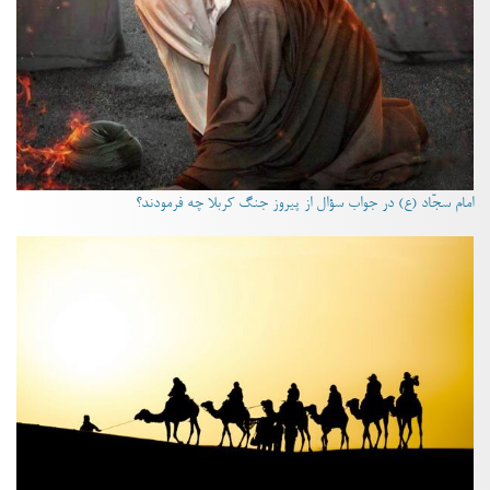
امام سجّاد (ع) در جواب سؤال از پیروز جنگ کربلا چه فرمودند؟