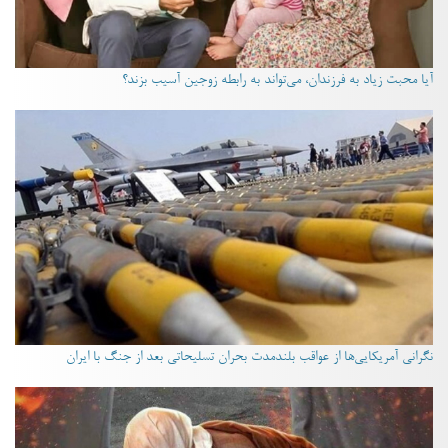
آیا محبت زیاد به فرزندان، می‌تواند به رابطه زوجین آسیب بزند؟
نگرانی آمریکایی‌ها از عواقب بلندمدت بحران تسلیحاتی بعد از جنگ با ایران