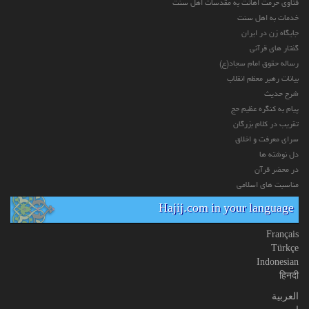
فتاوی حرمت اهانت به مقدسات اهل سنت
خدمات به اهل سنت
جایگاه زن در ایران
گفتار های قرآنی
رساله حقوق امام سجاد(ع)
بیانات رهبر معظم انقلاب
شرح حدیث
پیام به کنگره عظیم حج
تقریب در کلام بزرگان
سرای معرفت و اخلاق
دل نوشته ها
در محضر قرآن
مناسبت های اسلامی
Hajij.com in your language
Français
Türkçe
Indonesian
हिनदी
العربیة