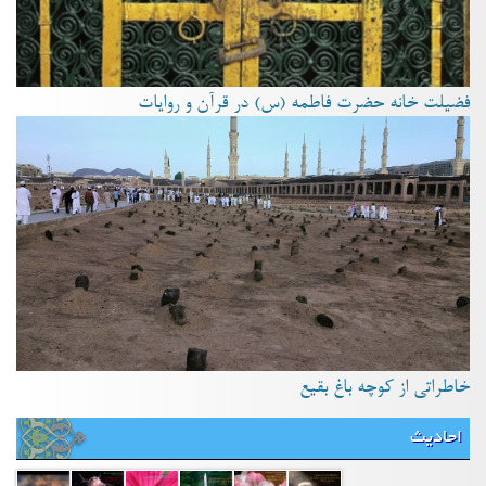
فضیلت خانه حضرت فاطمه (س) در قرآن و روایات
خاطراتی از کوچه باغ بقیع
احادیث