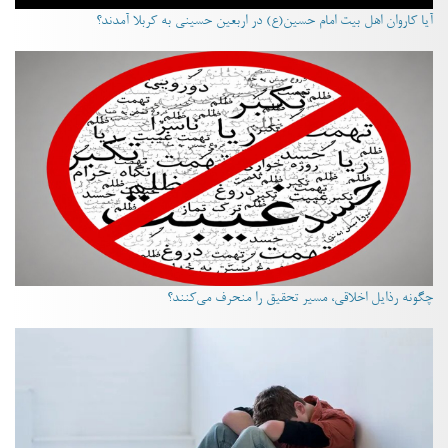
آیا کاروان اهل بیت امام حسین(ع) در اربعین حسینی به کربلا آمدند؟
چگونه رذایل اخلاقی، مسیر تحقیق را منحرف می‌کنند؟