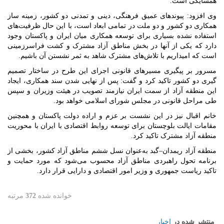
همسایگی است.
وی افزود: پیوندهای عمیق فرهنگی، دینی و تمدنی دو کشور، زمینه ساز
همکاری دو کشور و دو ملت در تمامی ابعاد است، با این حال ظرفیت‌های
استفاده نشده بسیاری برای توسعه همکاری میان ایران و پاکستان وجود
دارد که یکی از آنها در بخش مناطق آزاد مشترک و کشت فراسرزمینی
است که امیداریم با تلاش‌های مشترک شاهد به ثمر نشستن آن باشیم.
مسرور بر پیگیری مسیرهای قانونی اجرای این طرح در ساختار تصمیم
گیری دو کشور تاکید کرد و گفت: پس از نهایی شدن سند همکاری، ایجاد
این منطقه آزاد از سمت ایران نیازمند تصویب در هیئت وزیران و سپس
طی مراحل قانونی در مجلس شورای اسلامی خواهد بود.
خانم اقبال نیز در این نشست بر عزم و اراده دولت پاکستان و همچنین
مقامات ایالت بلوچستان برای توسعه روابط اقتصادی با ایران با محوریت
منطقه آزاد مشترک تاکید کرد.
منطقه آزاد ریمدان–گبد به‌عنوان نسل ششم مناطق آزاد کشور، بخشی از
برنامه تحول راهبردی مناطق آزاد محسوب می‌شود که مورد حمایت و
تاکید ریاست جمهوری و وزیر امور اقتصادی و دارایی قرار دارد.
خوانده شده
372
مرتبه
منتشر شده در
اخبار