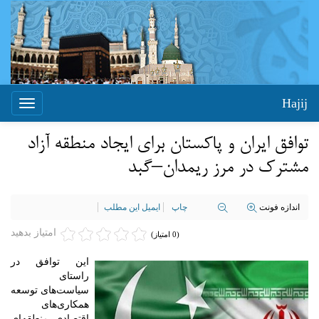
Hajij
Toggle
igation
توافق ایران و پاکستان برای ایجاد منطقه آزاد
مشترک در مرز ریمدان–گبد
اندازه فونت
چاپ
ایمیل این مطلب
امتیاز بدهید
(0 امتیاز)
این توافق در
راستای
سیاست‌های توسعه
همکاری‌های
اقتصادی منطقه‌ای