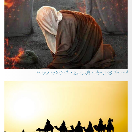
امام سجّاد (ع) در جواب سؤال از پیروز جنگ کربلا چه فرمودند؟