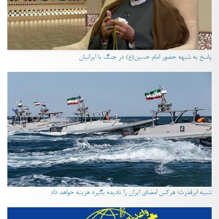
پاسخ به شبهه حضور امام حسین(ع) در جنگ با ایرانیان
تنبیه ابرقدرت؛ هرکس امضای ایران را نادیده بگیرد هزینه خواهد داد