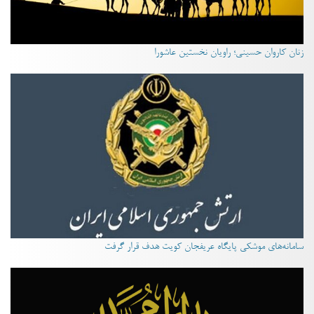
زنان کاروان حسینی؛ راویان نخستین عاشورا
سامانه‌های موشکی پایگاه عریفجان کویت هدف قرار گرفت