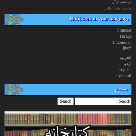
در محضر قرآن
مناسبت های اسلامی
Hajij.com in your language
Français
Türkçe
Indonesian
हिनदी
العربیة
اردو
English
Русский
جستجو