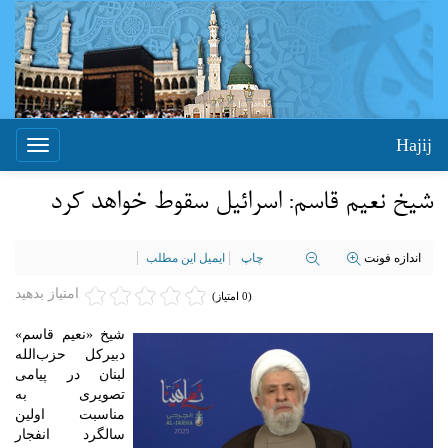
Hajij
Toggle
igation
شیخ نعیم قاسم: اسرائیل سقوط خواهد کرد
اندازه فونت
چاپ
ایمیل این مطلب
امتیاز بدهید
(0 امتیاز)
شیخ «نعیم قاسم»
دبیرکل حزب‌الله
لبنان در پیامی
تصویری به
مناسبت اولین
سالگرد انفجار