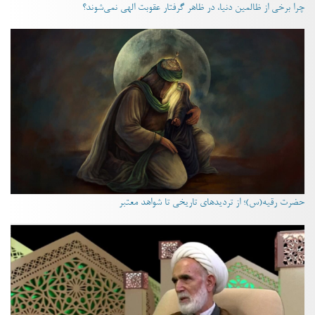
چرا برخی از ظالمین دنیا، در ظاهر گرفتار عقوبت الهی نمی‌شوند؟
حضرت رقیه(س)؛ از تردیدهای تاریخی تا شواهد معتبر