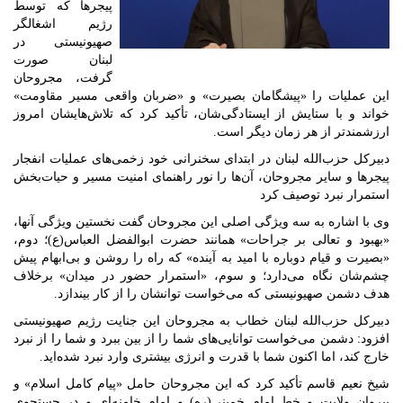
پیجرها که توسط
رژیم اشغالگر
صهیونیستی در
لبنان صورت
گرفت، مجروحان
این عملیات را «پیشگامان بصیرت» و «ضربان واقعی مسیر مقاومت»
خواند و با ستایش از ایستادگی‌شان، تأکید کرد که تلاش‌هایشان امروز
ارزشمندتر از هر زمان دیگر است.
دبیرکل حزب‌الله لبنان در ابتدای سخنرانی خود زخمی‌های عملیات انفجار
پیجرها و سایر مجروحان، آن‌ها را نور راهنمای امنیت مسیر و حیات‌بخش
استمرار نبرد توصیف کرد
وی با اشاره به سه ویژگی اصلی این مجروحان گفت نخستین ویژگی آنها،
«بهبود و تعالی بر جراحات» همانند حضرت ابوالفضل العباس(ع)؛ دوم،
«بصیرت و قیام دوباره با امید به آینده» که راه را روشن و بی‌ابهام پیش
چشم‌شان نگاه می‌دارد؛ و سوم، «استمرار حضور در میدان» برخلاف
هدف دشمن صهیونیستی که می‌خواست توانشان را از کار بیندازد.
دبیرکل حزب‌الله لبنان خطاب به مجروحان این جنایت رژیم صهیونیستی
افزود: دشمن می‌خواست توانایی‌های شما را از بین ببرد و شما را از نبرد
خارج کند، اما اکنون شما با قدرت و انرژی بیشتری وارد نبرد شده‌اید.
شیخ نعیم قاسم تأکید کرد که این مجروحان حامل «پیام کامل اسلام» و
پیروان ولایت و خط امام خمینی(ره) و امام خامنه‌ای و در جستجوی