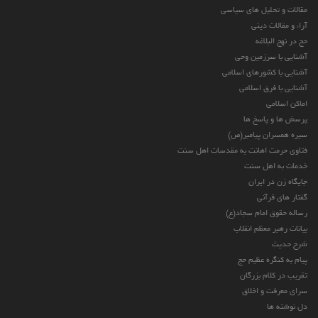
مقالات و تحلیل های سیاسی
آراء و مقالات دینی
حج در نهج البلاغه
آشنایی با سرزمین وحی
آشنایی با کشورهای اسلامی
آشنایی با فرق اسلامی
اماکن اسلامی
پرسش ها و پاسخ ها
سیره همسران پیامبر(ص)
فتاوی حرمت اهانت به مقدسات اهل سنت
خدمات به اهل سنت
جایگاه زن در ایران
گفتار های قرآنی
رساله حقوق امام سجاد(ع)
بیانات رهبر معظم انقلاب
شرح حدیث
پیام به کنگره عظیم حج
تقریب در کلام بزرگان
سرای معرفت و اخلاق
دل نوشته ها