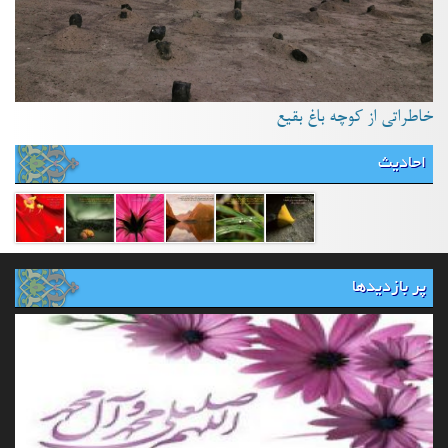
خاطراتی از کوچه باغ بقیع
احادیث
پر بازدیدها