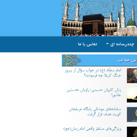
چندرسانه ای
تماس با ما
ین مطالب
امام سجّاد (ع) در جواب سؤال از پیروز
جنگ کربلا چه فرمودند؟
زنان کاروان حسینی؛ راویان نخستین
عاشورا
سامانه‌های موشکی پایگاه عریفجان
کویت هدف قرار گرفت
ویژگی‌های منتظر واقعی امام زمان(عج)