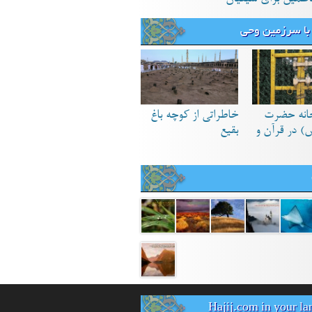
با سرزمین وحی
انه حضرت
خاطراتی از کوچه باغ
) در قرآن و
بقیع
Hajij.com in your l