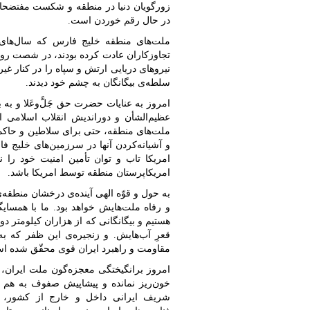
زورگویان دنیا در منطقه و شکست مفتضحان
در حال رقم خوردن است.
ملت‌های منطقه خلیج فارس که سال‌های م
تجاوزکاران عادت کرده بودند، در شصت روز
نیروهای دریایی ارتش و سپاه را در کنار غ
سلطه‌ی بیگانگان به چشم خود دیدند.
امروز به عنایات حضرت حق جَلَّ‌وعَلا و
عظیم‌الشأن و دوراندیش انقلاب اسلامی ا
ملت‌های منطقه، حتی برای سلاطین و حاکمان
و آشیانه‌کردن آنها در سرزمین‌های خلیج ف
امریکا تاب و توان تأمین امنیت خود را نی
امریکاپرستان منطقه توسط امریکا باشد.
به حول و قوّه الهی آینده‌ی درخشان منطقه
و رفاه ملت‌هایش خواهد بود. ما با همسای
هستیم و بیگانگانی که از هزاران کیلومتر دو
قعرِ آب‌هایش. و زنجیره‌ی این ظفر که به
مقاومت و راهبرد ایران قوی محقّق شده اس
امروز برانگیختگی معجزه‌گون ملت ایران، م
خون‌ریز نمانده و پیشاپیش صفوف به هم پ
شریف ایرانی داخل و خارج از کشور، ت