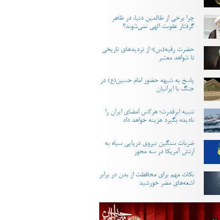
چرا برخی از ظالمین دنیا، در ظاهر
گرفتار عقوبت الهی نمی‌شوند؟
حضرت رقیه(س)؛ از تردیدهای تاریخی
تا شواهد معتبر
پاسخ به شبهه حضور امام حسین(ع) در
جنگ با ایرانیان
تنبیه ابرقدرت؛ هرکس امضای ایران را
نادیده بگیرد هزینه خواهد داد
ضربات سنگین نیروی دریایی سپاه به
ارتش آمریکا در سه محور
نکات مهم برای محافظت از بدن در برابر
اشعه‌های مضر خورشید