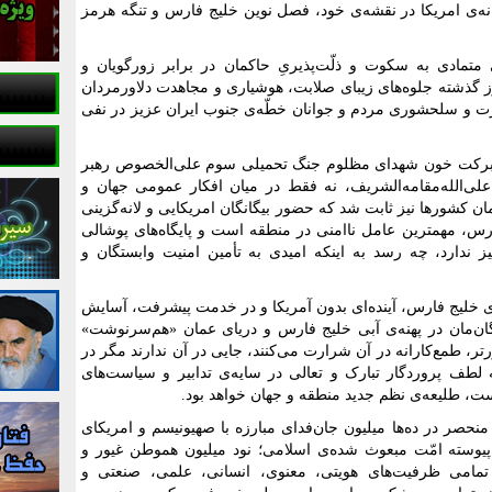
ه‌ی امریکا در نقشه‌ی خود، فصل نوین خلیج فارس و تنگه هرمز
تمادی به سکوت و ذلّت‌پذیریِ حاکمان در برابر زورگویان و
 گذشته جلوه‌های زیبای صلابت، هوشیاری و مجاهدت دلاورمردان
یرت و سلحشوری مردم و جوانان خطّه‌ی جنوب ایران عزیز در نفی
 به برکت خون شهدای مظلوم جنگ تحمیلی سوم علی‌الخصوص رهبر
علی‌الله‌مقامه‌الشریف، نه فقط در میان افکار عمومی جهان و
 کشورها نیز ثابت شد که حضور بیگانگان امریکایی و لانه‌گزینی
ارس، مهمترین عامل ناامنی در منطقه است و پایگاه‌های پوشالی
ز ندارد، چه‌ رسد به اینکه امیدی به تأمین امنیت وابستگان و
‌ی خلیج فارس، آینده‌ای بدون آمریکا و در خدمت پیشرفت، آسایش
گان‌مان در پهنه‌ی آبی خلیج فارس و دریای عمان «هم‌سرنوشت»
رتر، طمع‌کارانه در آن شرارت می‌کنند، جایی در آن ندارند مگر در
 لطف پروردگار تبارک و تعالی در سایه‌ی تدابیر و سیاست‌های
ت، طلیعه‌ی نظم جدید منطقه و جهان خواهد بود.
نحصر در ده‌ها میلیون جان‌فدای مبارزه با صهیونیسم و امریکای
یوسته امّت مبعوث شده‌ی اسلامی؛ نود میلیون هموطن غیور و
مامی ظرفیت‌های هویتی، معنوی، انسانی، علمی، صنعتی و