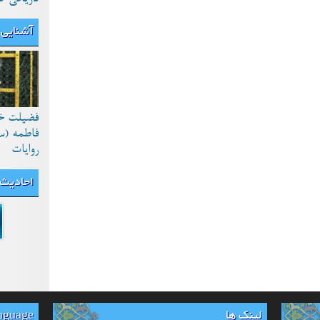
آشنایی 
فضیلت خ
فاطمه (س
روایات
احادیث
لینک ها
anguage