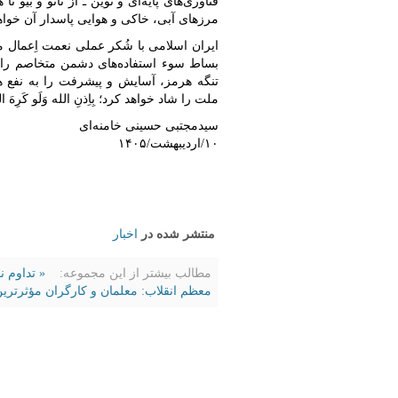
فناوری‌های پایه‌ای و نوین ـ از نانو و بی
مرزهای آبی، خاکی و هوایی پاسدار آن خواهن
ایران اسلامی با شُکر عملی نعمت اِعمال م
بساط سوء استفاده‌های دشمن متخاصم را از
تنگه هرمز، آسایش و پیشرفت را به نفع ه
ملت را شاد خواهد کرد؛ بِاِذنِ الله وَلَو کَرِهَ 
سیدمجتبی حسینی خامنه‌ای
۱۰/اردیبهشت/۱۴۰۵
منتشر شده در
اخبار
مطالب بیشتر از این مجموعه:
« تداوم ن
معظم انقلاب: معلمان و کارگران مؤثرترین