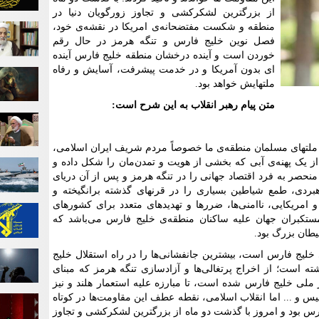
از بزرگترین لشکرکشی و تجاوز زورگویان دنیا در
منطقه و شکست مفتضحانه‌ی امریکا در نقشه‌ی خود،
فصل نوین خلیج فارس و تنگه هرمز در حال رقم
خوردن است و آینده درخشان منطقه خلیج فارس آینده
ای بدون آمریکا و در خدمت پیشرفت، آسایش و رفاه
ملتهایش خواهد بود.
متن پیام رهبر انقلاب به این شرح است:
ی ملتهای مسلمان منطقه‌ی ما خصوصاً مردم شریف ایران اسلامی،
 یک پهنه‌ی آبی که بخشی از هویت و تمدن‌مان را شکل داده و
 منحصر به فرد اقتصاد جهانی را در تنگه هرمز و پس از آن دریای
بردی، طمع شیاطین بسیاری را در قرنهای گذشته برانگیخته و
 و امریکایی، ناامنی‌ها، ضررها و تهدیدهای متعدد برای کشورهای
مستکبران جهان علیه ساکنان منطقه‌ی خلیج فارس می‌باشد که
شیطان بزرگ بود.
لیج فارس است، بیشترین جانفشانی‌ها را در راه استقلال خلیج
شته است؛ از اخراج پرتغالی‌ها و آزادسازی تنگه هرمز که مبنای
 ملی خلیج فارس شده است، تا مبارزه علیه استعمار هلند و نیز
س و ... اما انقلاب اسلامی، نقطه عطف این مقاومت‌ها در کوتاه
س بود و امروز با گذشت دو ماه از بزرگترین لشکرکشی و تجاوز