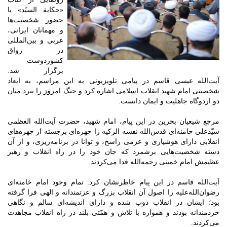
«حکایة السیّد» با
حضور شخصیت‌ها
و مهمانان ایرانی،
عربی و بین‌المللی
در رواق
کشوردوست
برگزار شد.
آیت‌الله عیسی قاسم در پیامی تلویزیونی به این مراسم، به ابعاد
شخصیتی امام شهید انقلاب اسلامی اشاره کرد و جنگ امروز را نبرد میان
دو اردوگاه جاهلیت و ایمان دانست.
مرجع شیعیان بحرین در این پیام، امام شهید، حضرت آیت‌الله العظمی
سیّدعلی خامنه‌ای قدس‌الله نفسه الزکیه را چهره‌ای برجسته از چهره‌های
انقلابی دارای هوشیاری و عزمی راسخ، و توانا در برنامه‌ریزی، و از آن
دسته شخصیت‌هایی برشمرد که جان خود را در راه انقلاب و رهبر
عظیمش امام خمینی رحمه‌الله فدا می‌کردند.
آیت‌الله قاسم در این پیام خاطرنشان کرد: تمام وجود امام خامنه‌ای
رضوان‌الله‌علیه را اصول آن انقلاب بزرگ و عزتمندانه و الهی فرا گرفته
بود؛ ایشان در انقلاب ذوب شده و دارای اندیشه‌ای سالم و نگاهی
خردمندانه بودند و همواره با تلاش و همّتی بلند در راه انقلاب مجاهدت
می‌کردند.