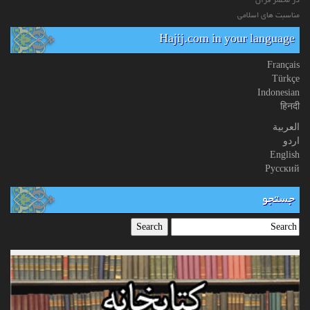
در محضر قرآن
مناسبت های اسلامی
Hajij.com in your language
Français
Türkçe
Indonesian
हिनदी
العربیة
اردو
English
Русский
جستجو