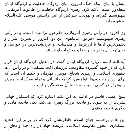
ایشان با بیان اینکه جنگ امروز، میان اردوگاه جاهلیت و اردوگاه ایمان
شعله‌ور است، تأکید کرد: رهبری اردوگاه جاهلیت را طاغوت آمریکایی،
صهیونیسم گمراه، و یهودیت سرکش از آیین راستین موسی علیه‌السلام
به عهده دارند.
وی افزود: در رأس رهبری آمریکایی، «فرعون ترامپ» است، و در رأس
رهبری صهیونیسم «فرعون نتانیاهو». این دو، امروز از بدترین اشرار و
دشمن‌ترین آن‌ها با ارزش‌ها و مقدّسات، و غرق‌شده‌ترین در خون‌ها، و
جری‌ترین آن‌ها در برابر خدا و محرّمات او هستند.
آیت‌الله قاسم درباره اردوگاه ایمان گفت: در مقابل، اردوگاه ایمان قرار
دارد که در جبهه گسترده مقاومت، فرزندان امّت مسلمان و در رأس آن‌ها
جمهوری اسلامی و رهبری شجاع، مؤمن، قهرمان و حکیم آن است که
برای ارزش‌ها، خون‌ها، نوامیس‌، کرامّت انسانی و تمام مقدّسات، امین‌تر
و بیش از هر کسی نسبت به حفظ آن سخت‌گیرتر است.
شیخ عیسی قاسم در ادامه به این نکته اشاره کرد که استکبار جهانی
بشریت را به سوی دو فاجعه بزرگ رهبری می‌کند، یکی فاجعه مادی و
دیگری فاجعه معنوی.
این عالم برجسته جهان اسلام خاطرنشان کرد که در برابر این فجایع
استکباری، محور مقاومت اسلامی، فریضه جهاد در راه خدا و دفاع از