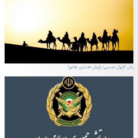
زنان کاروان حسینی؛ راویان نخستین عاشورا