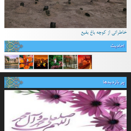
خاطراتی از کوچه باغ بقیع
احادیث
پر بازدیدها