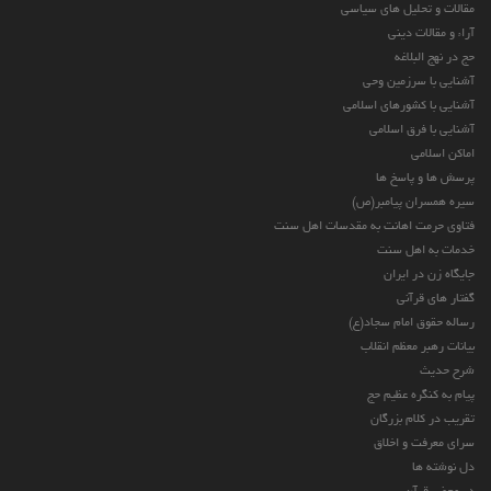
مقالات و تحلیل های سیاسی
آراء و مقالات دینی
حج در نهج البلاغه
آشنایی با سرزمین وحی
آشنایی با کشورهای اسلامی
آشنایی با فرق اسلامی
اماکن اسلامی
پرسش ها و پاسخ ها
سیره همسران پیامبر(ص)
فتاوی حرمت اهانت به مقدسات اهل سنت
خدمات به اهل سنت
جایگاه زن در ایران
گفتار های قرآنی
رساله حقوق امام سجاد(ع)
بیانات رهبر معظم انقلاب
شرح حدیث
پیام به کنگره عظیم حج
تقریب در کلام بزرگان
سرای معرفت و اخلاق
دل نوشته ها