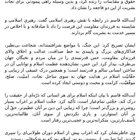
حقوق و مقدّسات را زنده کرد، و بدین وسیله راهی پیمودنی برای نجات
بشریت از این دو فاجعه را نشان داد.
آیت‌الله قاسم در رابطه با نقش رهبری اسلامی گفت: رهبریِ اسلامی و
شایسته به فرزندان مقاومت این فرصت را داد تا صادقانه و با اخلاص در
مسیر خدمت به بشریت گام بردارند.
ایشان تصریح کرد: این جنگ، با مواضع شرافتمندانه، شجاعت بی‌نظیر،
فداکاری‌های بزرگ و پایبندی به خط صداقت، عدالت و اخلاق والای
فرزندان مقاومت، حس قدرتمندی را در میان مردم و نخبگان جهان
بی‌طرف، بیدار کرد. این حس، نشان‌دهنده عظمت اسلام و توانایی آن در
ساختن انسانی سالم و قدرتمند است؛ و همچنین درک عمیقی از زیبایی و
حقّانیّت اسلام در هدایت جهان به سوی ساحل نجات، امنیّت، صلح،
موفّقیّت، کرامت و محبت و دوستی ایجاد کرده است.
آیت‌الله قاسم با بیان اینکه اسلام برای هر انسانی که ذرّه‌ای از حقیقت را
درک کند، حجّتی تمام‌عیار است، تأکید کرد: حجّت اسلام بر اعراب بسیار
روشن‌تر و بزرگ‌تر است؛ چرا که زیبایی این دین بر آنان عظیم‌تر، حقّ آن
بر آنان استوارتر، و یاری نکردنش از سوی آنان، ظالمانه‌ترین،
تأسف‌بارترین، منکرانه‌ترین و عجیب‌ترین رفتار است.
وی خاطرنشان کرد که اعراب پیش از اسلام دوران طولانی‌ای را سپری
کردند، اما تنها پس از پیوستن به نور اسلام بود که به شکوفایی رسیدند.