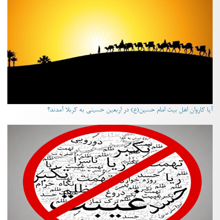
آیا کاروان اهل بیت امام حسین(ع) در اربعین حسینی به کربلا آمدند؟