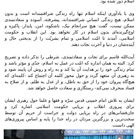
اسلام دور شده بود.
وی با یادآوری اینکه اسلام تنها راه زندگی شرافتمندانه است و بدون
اسلام، هیچ زندگی انسانیِ شرافتمندانه، پیشرفته، آسوده و سعادتمندی
ممکن نیست، گفت: هیچ سرانجام نیک، باشکوه، امن، پایدار، پاکیزه و
اوج‌گیرنده‌ای بدون اسلام در کار نخواهد بود. این انقلاب و حکومت
اسلامی، آمدند تا امّت اسلامی و تمام بشریّت را از بدبختی حال و
آینده‌شان در دنیا و آخرت نجات دهند.
آیت‌الله قاسم برای نجات و سعادتمندی، شرطی را تذکر داده و تصریح
کرد: البته به همان اندازه که امّت در عمل به اسلام، جدّی و مؤثر باشد و
تمام زندگی خود را بر هدایت آن بنا کند و به راه و روش آن پایبند شود و
به رهبری آن متعهد گردد و حول محور کلمه آن اجتماع کند -کلمه‌ای که
هیچ‌گاه پیروان خود را از حق به باطل، و از عدل به ظلم، و از صلاح به
فساد منحرف نمی‌کند- رستگاری و سعادت حاصل خواهد شد.
ایشان به تلاش امام خمینی قدس سرّه و فقها و علما حول رهبری‌ ایشان
برای پیروزی انقلاب و برپایی حکومت اسلامی اشاره کرد و
جان‌فشانی‌های در راه برپایی دولت و حراست از حریم آن توسط
سخت‌ترین و بزرگترین مردان در راه خدا را پایه و اساس پیروزی‌های
الهی دانست.