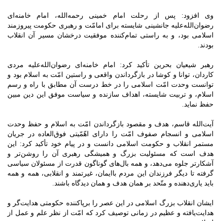
وی افزود: پس از رحلت امام خمینی رحمه‌الله، امام خامنه‌ای
رضوان‌الله‌علیه جانشینی شایسته برای امامّت و رهبری حکومت پیروزمند
اسلامی بود، و به راستی تمام‌کننده موفقیت درخشان مسیر آن انقلاب
بودند.
رهبر شیعیان بحرین تأکید کرد: امام خامنه‌ای رضوان‌الله‌علیه مردی
کاردان، توانا و کوشا در بازگرداندن واقعی و راستین امّت به اسلام بود و
توانست وحدت امّت اسلامی را در خط درست آن مطابق با راه و رسم
اسلام، و تربیت شایسته، اهداف سازنده و سیاست موفق این دین مبین
حفظ نماید.
آیت‌الله قاسم، هدف و مقصود بازگرداندن امّت به اسلام و حفظ وحدت
اسلامی و انسجام صفوف امّت را دارای اهّمّیتی فوق‌العاده در جریان
مستمر انقلاب و حکومت اسلامی دانست و در پیام خود تأکید کرد: این
هدف است که مسئولیت بزرگ و همیشگی رهبری آن را روشن‌تر و
آشکارتر جلوه ‌می‌دهد، و همه بال‌های گوناگون قدرت از مسئولان سیاسی
گرفته تا دیگر فرزندان این مردم باایمان، غیرتمند و انقلابی، همه و همه
باید یاری‌دهنده و متّحد بر همان هدف و همان دیدگاه باشند.
ایشان انقلاب بزرگ اسلامی در این عصر را برپاکننده حکومتی هدایت‌گر و
هدایت‌یافته و عظیم در زمانی توصیف کرد که امّت از نظر علم و عمل از