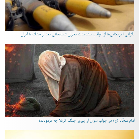
نگرانی آمریکایی‌ها از عواقب بلندمدت بحران تسلیحاتی بعد از جنگ با ایران
امام سجّاد (ع) در جواب سؤال از پیروز جنگ کربلا چه فرمودند؟