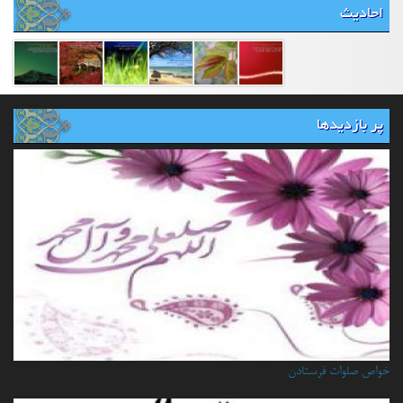
احادیث
پر بازدیدها
خواص صلوات فرستادن