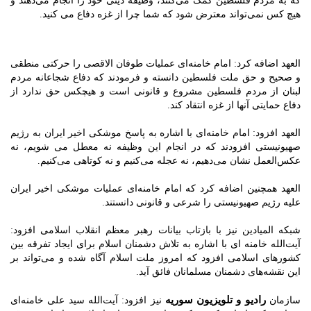
که به مردم فلسطین کمک می‌کنند، وظیفه دینی خود را انجام می‌دهند و
هیچ کس نمی‌تواند معترض شود که شما چرا از غزه دفاع می کنید.
العهد اضافه کرد: امام خامنه‌ای عملیات طوفان الاقصی را حرکتی منطقی
و صحیح و حق ملت فلسطین دانسته و فرمودند که دفاع شجاعانه مردم
لبنان از مردم فلسطین مشروع و قانونی است و هیچکس حق ندارد از
دفاع حمایتی آنها از غزه انتقاد کند.
العهد افزود: امام خامنه‌ای با اشاره به پاسخ موشکی اخیر ایران به رژیم
صهیونیستی افزودند که در انجام این وظیفه نه معطل می شویم، نه
عکس‌العمل نشان می‌دهیم، نه عجله می‌کنیم و نه کوتاهی می‌کنیم.
العهد همچنین اضافه کرد که امام خامنه‌ای عملیات موشکی اخیر ایران
علیه رژیم صهیونیستی را شرعی و قانونی دانستند.
شبکه المیادین نیز با بازتاب بیانات رهبر معظم انقلاب اسلامی افزود:
آیت‌الله خامنه ای با اشاره به تلاش دشمنان اسلام برای ایجاد تفرقه بین
کشورهای اسلامی افزود که امروز ملت اسلام آگاه شده و می‌تواند بر
این نقشه‌های دشمنان مسلمانان فائق آید.
رادیو و تلویزیون سوریه
سازمان
نیز افزود: آیت‌الله سید علی خامنه‌ای