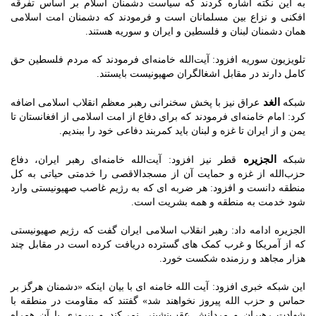
به این نکته اشاره کردند که سیاست دشمنان اسلام بر اساس تفرقه
افکنی و نزاع بین مسلمانان است و فرمودند که دشمنان امت اسلامی
همان دشمنان لبنان و فلسطین و ایران و سوریه هستند.
تلویزیون سوریه افزود: آیت‌الله خامنه‌ای فرمودند که مردم فلسطین حق
کامل دارند در مقابل اشغالگران صهیونیست بایستند.
الغد
شبکه
عراق نیز با پخش سخنرانی رهبر معظم انقلاب اسلامی اضافه
کرد: امام خامنه‌ای فرمودند که برای دفاع از امت اسلامی از افغانستان تا
یمن و از ایران تا غزه و لبنان باید کمربند دفاعی خود را ببندیم.
الجزیره
شبکه
قطر نیز افزود: آیت‌الله خامنه‌ای رهبر ایران، دفاع
حزب‌الله از غزه و حمایت آن از مسجدالاقصی را خدمتی حیاتی به کل
منطقه دانست و افزود: هر ضربه ای که به رژیم غاصب صهیونیستی وارد
شود خدمت به منطقه و همه بشریت است.
الجزیره ادامه داد: رهبر انقلاب اسلامی ایران گفت که رژیم صهیونیستی
که از آمریکا و غرب کمک های گسترده دریافت کرده است در مقابل چند
هزار مجاهد و رزمنده شکست خورد.
این شبکه خبری افزود: آیت الله خامنه ای با بیان اینکه «دشمنان هرگز بر
حماس و حزب الله پیروز نخواهند شد» گفتند که مقاومت در منطقه با
شهادت رهبران و مردانش عقب‌نشینی نمی‌کند و پیروزی با آن همراه