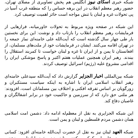
اسکای نیوز
شبکه خبری
انگلیس هم پخش تصاویری از مصلای تهران،
حضور رهبر معظم انقلاب در این برهه حساس را که منطقه غرب آسیا در
پی تحولات غزه و لبنان با تنش مواجه است حائز اهمیت توصیف کرد.
این شبکه در صفحه ویژه مربوط به تحولات خاورمیانه، فرازهایی از
فرمایشات رهبر معظم انقلاب را بازتاب داد و نوشت: این برای نخستین
بار طی چهار سال گذشته است که آیت‌الله علی خامنه‌ای نماز جمعه را
در تهران اقامه می‌کنند. ایشان در فرمایشات خود از ملت‌های مسلمان، از
افغانستان تا یمن و از ایران تا غزه و لبنان خواست تا کمربند استقلال را
ببندند. رهبر ایران همچنین عملیات هفتم اکتبر و پاسخ موشکی ایران را
اقدامی مشروع علیه (رژیم) اسرائیل توصیف کردند.
اخبار الجزایر
شبکه بین‌المللی
گزارش داد که آیت‌الله سیدعلی خامنه‌ای
رهبر انقلاب اسلامی ایران با اشاره به اینکه سیاست مستکبران و
زورگویان بر اساس تفرقه افکنی و اختلاف بین مسلمانان است، افزودند:
هر ملتی حق دارد که از سرزمین و حاکمیت خود در برابر اشغالگران و
غاصبان دفاع کند.
این شبکه الجزایری به نقل از معظم‌له ادامه داد: دشمن امت اسلامی
همان دشمن مردم فلسطین و لبنان و یمن است.
العهد
شبکه
لبنان نیز به نقل از حضرت آیت‌الله خامنه‌ای افزود: کسانی