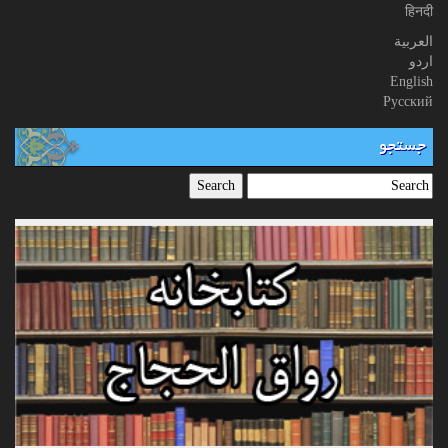
हिनदी
العربیة
اردو
English
Русский
جستجو