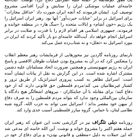
خامنه‌ای عملیات موشکی ایران را ستایش و آن‌را اقدامی مشروع
توصیف کرد. ایشان فرمودند که آنچه ایران صورت داد "حداقل مجازات"
برای اسرائیل در برابر "جنایات حیرت‌آور" آنها بود. رهبر ایران اسرائیل را
یک رژیم «خون آشام» و ایالات متحده را «سگ هار» در منطقه خوانده و
فرمودند، جمهوری اسلامی هر اقدام لازم را با قدرت و صلابت در برابر
اسرائیل انجام خواهد داد. آیت‌الله خامنه‌ای دو بار تأکید کردند که ایران در
مورد اسرائیل نه «تعلل» و نه شتاب‌زده عمل می‌کند.
تارنمای روزنامه گاردین نیز محورهایی از فرمایشات رهبر معظم انقلاب
را منعکس کرد که در آن به مشروع بودن عملیات طوفان الاقصی و پاسخ
ایران به رژیم صهیونیستی و همچنین ضرورت اتحاد مسلمانان علیه دشمن
مشترک اشاره شده است. در این گزارش به نقل از بیانات ایشان آمده
است: اسرائیل تظاهر به کسب پیروزی استراتژیک از طریق ترور و
کشتار غیرنظامیان می کند/مردم فلسطین حق قانونی دارند که از خود
دفاع کنند/ برای مقابله با آن جنایتکاران - نیروهای اشغالگر هیچ دادگاه یا
سازمان بین‌المللی وجود ندارد که بتواند مردم فلسطین را به صرف دفاع
از میهن خود مقصر بداند / اسرائیل نمی تواند به حزب الله، گروه شبه
نظامی لبنان، یا حماس، گروه مبارز فلسطینی آسیب جدی وارد کند.
دیلی تلگراف
روزنامه
نیز در گزارشی تحت این عنوان که رهبر ایران
حمله هفتم اکتبر را مشروع خواند و نوشت: آین الله خامنه ای مدعی شد
که این حملات به دلیل «منطقی و قانونی بودن» و برای دفاع از خود در