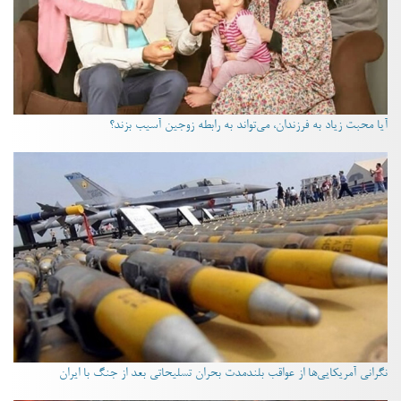
آیا محبت زیاد به فرزندان، می‌تواند به رابطه زوجین آسیب بزند؟
نگرانی آمریکایی‌ها از عواقب بلندمدت بحران تسلیحاتی بعد از جنگ با ایران