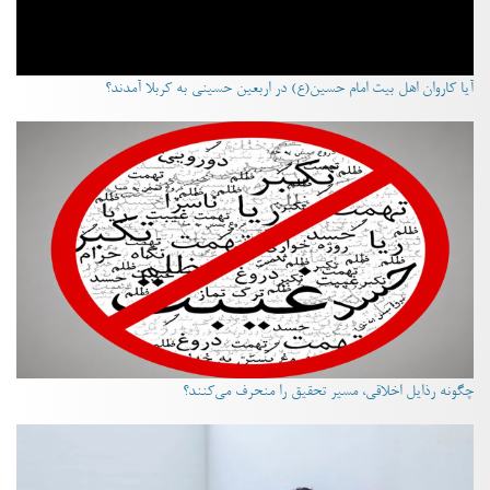
آیا کاروان اهل بیت امام حسین(ع) در اربعین حسینی به کربلا آمدند؟
چگونه رذایل اخلاقی، مسیر تحقیق را منحرف می‌کنند؟