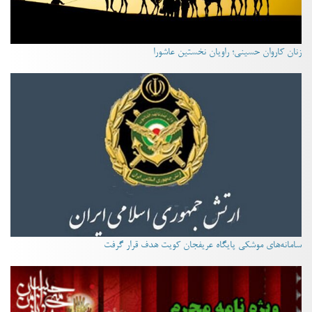
زنان کاروان حسینی؛ راویان نخستین عاشورا
سامانه‌های موشکی پایگاه عریفجان کویت هدف قرار گرفت