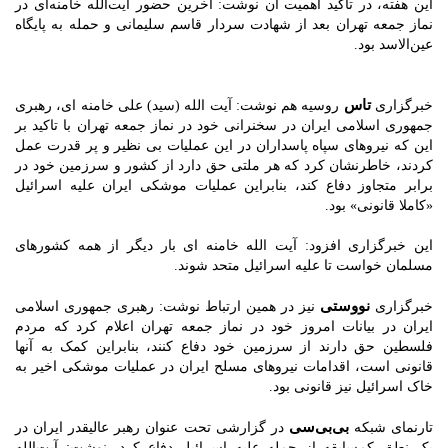
این هفته، در تأکید اهمیت آن نوشت: آخرین حضور آیت‌الله خامنه‌ای در
نماز جمعه تهران بعد از شهادت سردار قاسم سلیمانی و حمله به پایگاه
عین‌الاسد بود.
تاس
خبرگزاری
روسیه هم نوشت: آیت الله (سید) علی خامنه ای، رهبری
جمهوری اسلامی ایران در سخنرانی خود در نماز جمعه تهران با تاکید بر
این که نیروهای سپاه پاسداران در این عملیات بی نظیر و پر قدرت عمل
کردند، خاطرنشان کرد که هر ملتی حق دارد از کشور و سرزمین خود در
برابر متجاوز دفاع کند، بنابراین عملیات موشکی ایران علیه اسرائیل
«کاملا قانونی» بود.
این خبرگزاری افزود: آیت الله خامنه ای بار دیگر از همه کشورهای
مسلمان خواست تا علیه اسرائیل متحد شوند.
نووستی
خبرگزاری
نیز در همین ارتباط نوشت: رهبری جمهوری اسلامی
ایران در بیانات امروز خود در نماز جمعه تهران اعلام کرد که مردم
فلسطین حق دارند از سرزمین خود دفاع کنند، بنابراین کمک به آنها
قانونی است، اقدامات نیروهای مسلح ایران در عملیات موشکی اخیر به
خاک اسرائیل نیز قانونی بود.
بی‌بی‌سی
تارنمای شبکه
در گزارشی تحت عنوان رهبر عالیقدر ایران در
یک نطق کم‌سابقه از حمله علیه اسرائیل دفاع کرد، نوشت: آیت‌الله