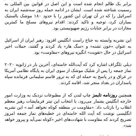
برابر یک ظالم انجام شده است و این اصل در قوانین بین المللی به
رسمیت شناخته شده است. ایشان در ادامه حمله روز سه‌شنبه ایران به
اسرائیل را که در آن تهران این کشور را با حدود ۱۸۰ موشک بالستیک
بمباران کرد، توجیه و تاکید کردند: اقدام نیروهای مسلح ما کمترین
مجازات در برابر جنایات رژیم صهیونیستی بود.
این نشریه وابسته به جناح راست انگلیس افزود: ‌رهبر ایران از اسرائیل
به عنوان «خون تشنه» و «سگ هار» یاد کردند و گفتند، حملات اخیر
اسرائیل در حال «تقویت» انگیزه نیروهای «مقاومت» بود.
دیلی تلگراف اشاره کرد که آیت‌الله خامنه‌ای، آخرین بار در ژانویه ۲۰۲۰
نماز جمعه را پس از شلیک موشک از سوی ایران به پایگاه نظامی آمریکا
در عراق و در پاسخ به حمله ای که به ترور قاسم سلیمانی فرمانده سپاه
پاسداران در بغداد منجر شد، اقامه کردند.
روزنامه تایمز
همچنین
چاپ لندن که از مطبوعات نزدیک به وزارت امور
خارجه انگلیس بشمار می‌رود، با انتخاب این تیتر فرمایشات رهبر معظم
انقلاب را بازتاب داد: «مقاومت در منطقه کوتاه نخواهد آمد.» این نشریه
انگلیسی نوشت که آیت الله خامنه‌ای در خطبه‌های نماز جمعه امروز
تصریح کردند که مقاومت با شهادت‌های اخیر «کوتاه نمی‌آید و پیروز خواهد
شد».