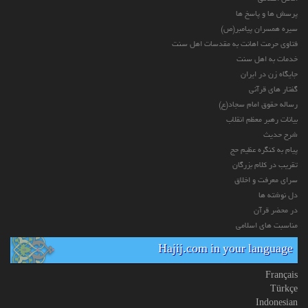
پرسش ها و پاسخ ها
سیره همسران پیامبر(ص)
فتاوی حرمت اهانت به مقدسات اهل سنت
خدمات به اهل سنت
جایگاه زن در ایران
گفتار های قرآنی
رساله حقوق امام سجاد(ع)
بیانات رهبر معظم انقلاب
شرح حدیث
پیام به کنگره عظیم حج
تقریب در کلام بزرگان
سرای معرفت و اخلاق
دل نوشته ها
در محضر قرآن
مناسبت های اسلامی
Hajij.com in your language
Français
Türkçe
Indonesian