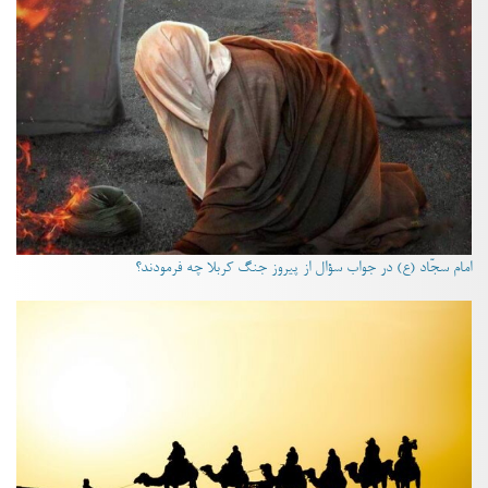
امام سجّاد (ع) در جواب سؤال از پیروز جنگ کربلا چه فرمودند؟