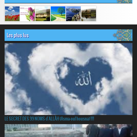
Les plus lus
LE SECRET DES 99 NOMS d'ALLÂH (Asma-oul housna) !!!!