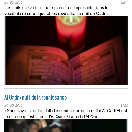
juin 05, 2018
2204
Les nuits de Qadr ont une place très importante dans le
vocabulaire coranique et les revãyãts. La nuit de Qadr…
Al-Qadr : nuit de la renaissance
juin 05, 2018
2526
«Nous l’avons certes, fait descendre durant la nuit d’Al-QadrEt qui
te dira ce qu’est la nuit d’Al-Qadr ?La nuit d’Al-Qadr…