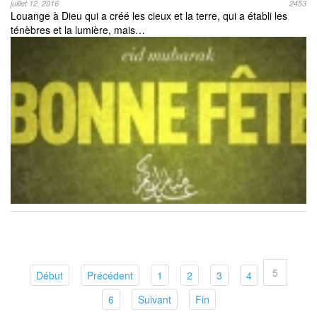
juillet 12, 2016
2453
Louange à Dieu qui a créé les cieux et la terre, qui a établi les
ténèbres et la lumière, mais…
5
(current)
(current)
(current)
(current)
(current)
(current)
Début
Précédent
1
2
3
4
(current)
(current)
(current)
6
Suivant
Fin