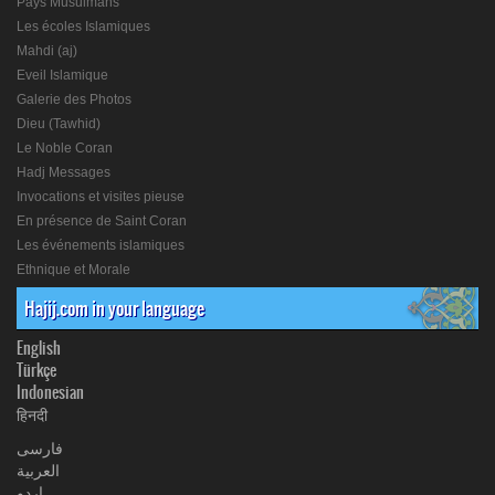
Pays Musulmans
Les écoles Islamiques
Mahdi (aj)
Eveil Islamique
Galerie des Photos
Dieu (Tawhid)
Le Noble Coran
Hadj Messages
Invocations et visites pieuse
En présence de Saint Coran
Les événements islamiques
Ethnique et Morale
Hajij.com in your language
English
Türkçe
Indonesian
हिनदी
فارسی
العربیة
اردو