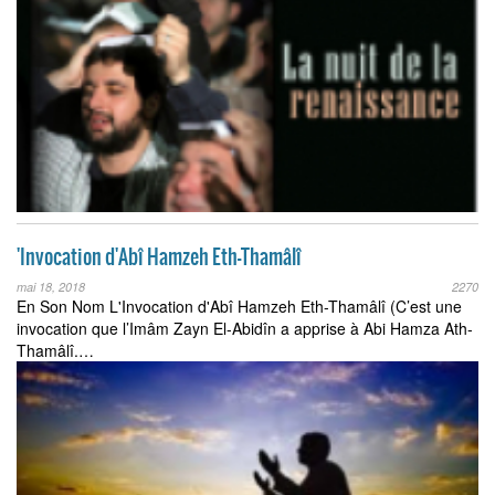
'Invocation d'Abî Hamzeh Eth-Thamâlî
mai 18, 2018
2270
En Son Nom L'Invocation d'Abî Hamzeh Eth-Thamâlî (C’est une
invocation que l’Imâm Zayn El-Abidîn a apprise à Abi Hamza Ath-
Thamâlî.…