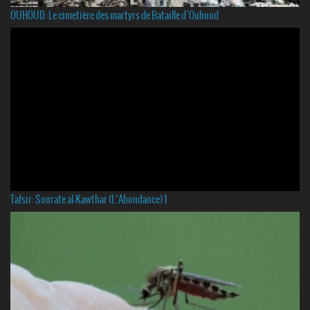
OUHOUD: Le cimetière des martyrs de Bataille d`Ouhoud
Tafsir: Sourate al-Kawthar (L’Abondance) 1