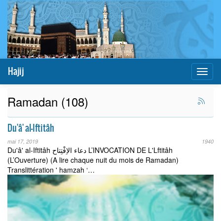
Hajij
Toggl
naviga
Ramadan (108)
Du'â' al-Iftitâh
mai 17, 2019
1940
Du'â' al-Iftitâh دعاء الاِفْتِتاح L’INVOCATION DE L'Lftitâh
(L’Ouverture) (A lire chaque nuit du mois de Ramadan)
Translittération ' hamzah ‘…