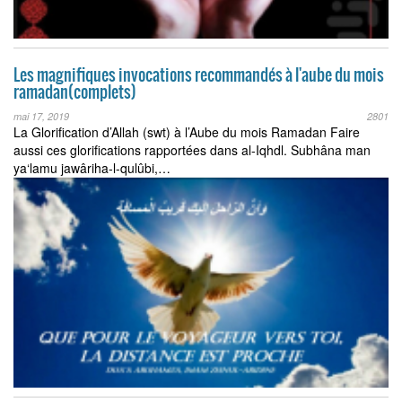
Les magnifiques invocations recommandés à l'aube du mois
ramadan(complets)
mai 17, 2019
2801
La Glorification d’Allah (swt) à l’Aube du mois Ramadan Faire
aussi ces glorifications rapportées dans al-Iqhdl. Subhâna man
ya‘lamu jawâriha-l-qulûbi,…