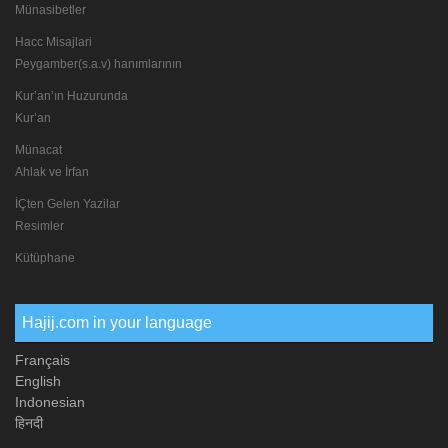
Münasibetler
Hacc Misajlari
Peygamber(s.a.v) hanımlarının
Kur’an’ın Huzurunda
Kur’an
Münacat
Ahlak ve İrfan
İÇten Gelen Yazilar
Resimler
Kütüphane
Hajij.com in your language
Français
English
Indonesian
हिनदी