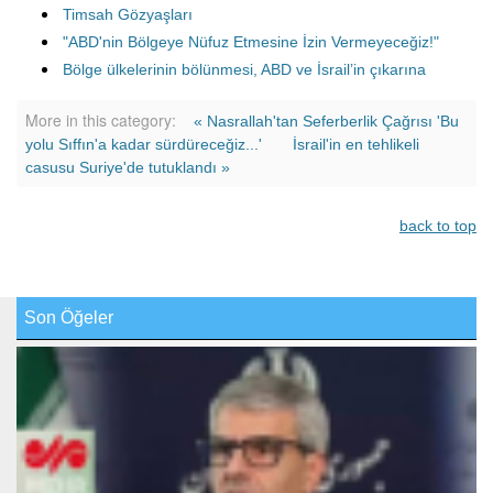
Timsah Gözyaşları
"ABD'nin Bölgeye Nüfuz Etmesine İzin Vermeyeceğiz!"
Bölge ülkelerinin bölünmesi, ABD ve İsrail’in çıkarına
More in this category:
« Nasrallah'tan Seferberlik Çağrısı 'Bu
yolu Sıffın'a kadar sürdüreceğiz...'
İsrail'in en tehlikeli
casusu Suriye'de tutuklandı »
back to top
Son Öğeler