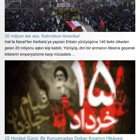
20 milyon tek ses: Kahrolsun Amerika!
Irak’ta Necef’ten Kerbela’ya yapılan Erbain yürüyüşüne 140 farklı ülkeden
gelen 20 milyonu aşkın kişi katıldı. Yürüyüş, dini bir anmanın ötesine geçerek
kitlelerin emperyalizme karşı mücadele…
15 Hordad Günü; Bir Konuşmadan Doğan Kıyamın Hikâyesi