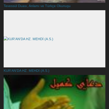
Tevessül Duası, Anlamı ve Türkçe Okunuşu
KUR'AN'DA HZ. MEHDİ (A.S.)