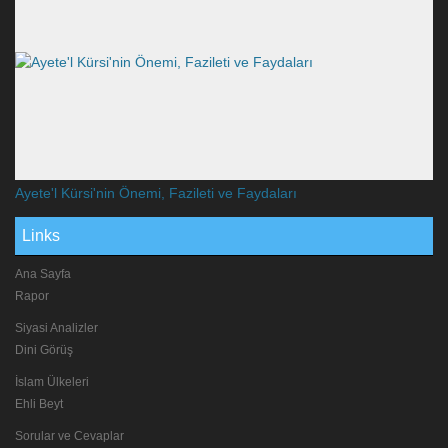
Ayete'l Kürsi'nin Önemi, Fazileti ve Faydaları
Links
Ana Sayfa
Rapor
Siyasi Analizler
Dini Görüş
İslam Ülkeleri
Ehli Beyt
Sorular ve Cevaplar