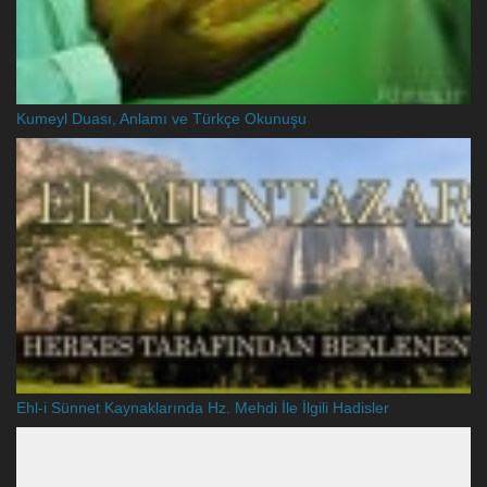
Kumeyl Duası, Anlamı ve Türkçe Okunuşu
Ehl-i Sünnet Kaynaklarında Hz. Mehdi İle İlgili Hadisler