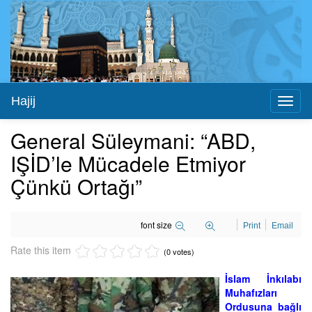
Hajij
Toggl
naviga
General Süleymani: “ABD,
IŞİD’le Mücadele Etmiyor
Çünkü Ortağı”
font size
Print
Email
Rate this item
(0 votes)
İslam İnkılabı
Muhafızları
Ordusuna bağlı