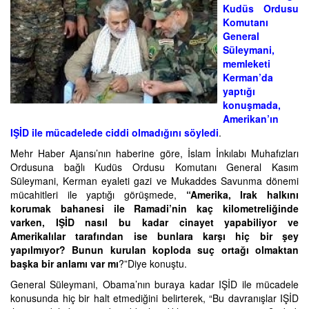
Kudüs Ordusu
Komutanı
General
Süleymani,
memleketi
Kerman’da
yaptığı
konuşmada,
Amerikan’ın
IŞİD ile mücadelede ciddi olmadığını söyledi
.
Mehr Haber Ajansı’nın haberine göre, İslam İnkılabı Muhafızları
Ordusuna bağlı Kudüs Ordusu Komutanı General Kasım
Süleymani, Kerman eyaleti gazi ve Mukaddes Savunma dönemi
mücahitleri ile yaptığı görüşmede,
“Amerika, Irak halkını
korumak bahanesi ile Ramadi’nin kaç kilometreliğinde
varken, IŞİD nasıl bu kadar cinayet yapabiliyor ve
Amerikalılar tarafından ise bunlara karşı hiç bir şey
yapılmıyor? Bunun kurulan koploda suç ortağı olmaktan
başka bir anlamı var mı
?”Diye konuştu.
General Süleymani, Obama’nın buraya kadar IŞİD ile mücadele
konusunda hiç bir halt etmediğini belirterek, “Bu davranışlar IŞİD