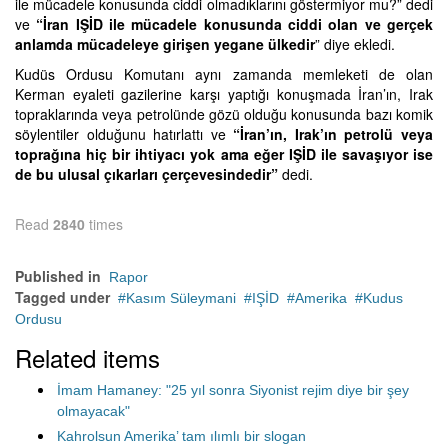
ile mücadele konusunda ciddi olmadıklarını göstermiyor mu?” dedi
ve
“İran IŞİD ile mücadele konusunda ciddi olan ve gerçek
anlamda mücadeleye girişen yegane ülkedir
” diye ekledi.
Kudüs Ordusu Komutanı aynı zamanda memleketi de olan
Kerman eyaleti gazilerine karşı yaptığı konuşmada İran’ın, Irak
topraklarında veya petrolünde gözü olduğu konusunda bazı komik
söylentiler olduğunu hatırlattı ve
“İran’ın, Irak’ın petrolü veya
toprağına hiç bir ihtiyacı yok ama eğer IŞİD ile savaşıyor ise
de bu ulusal çıkarları çerçevesindedir”
dedi.
Read
2840
times
Published in
Rapor
Tagged under
Kasım Süleymani
IŞİD
Amerika
Kudus
Ordusu
Related items
İmam Hamaney: "25 yıl sonra Siyonist rejim diye bir şey
olmayacak"
Kahrolsun Amerika’ tam ılımlı bir slogan