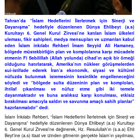
Tahran’da “İslam Hedeflerini İlerletmek için Sinerji ve
Dayanışma” hedefiyle düzenlenen Dünya Ehlibeyt (a.s)
Kurultayı 6. Genel Kurul Zirvesi’ne katılan İslam ülkeleri
uleması, fikir sahipleri, medya mensupları ve uzmanları kabul
eden İslam inkılabı Rehberi İmam Seyyid Ali Hamaney,
bölgede müstekbirliğin plan ve komplolarına karşı mücadele
etmenin Fi Sebilillah (Allah yolunda) cihad’ın açık bir örneği
olduğunu hatırlatarak, Amerika’nın nükleer görüşmelerden
sui-istifade ederek İran’a ekonomik, siyasi ve kültürel
nüfuzda bulunmak istemesinin kesinlikle engelleneceğini
söyledi ve “bölgede sulta düzeninin plan ve komploları,
ihtilaf çıkarılması ve nüfuz etme gibi iki temele
dayanmaktadır ve buna aralıksız karşı konulması, etkisiz
bırakılması amacıyla saldırı ve savunma amaçlı sahih planlar”
hazırlanmalıdır” ded
i.
İslam İnkılabı Rehberi, “İslam Hedeflerini İlerletmek için Sinerji ve
Dayanışma” hedefiyle düzenlenen Dünya Ehlibeyt (a.s) Kurultayı
6. Genel Kurul Zirvesi’ne değinerek, Hz. Resulullah’ın (s.a.a) Ehli
Beyt’ine (a.s) itaat ve izinden gitmenin gerçekte İslam’ın yayılması,