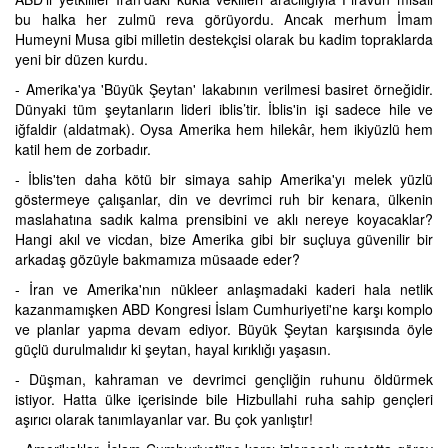
bu halka her zulmü reva görüyordu. Ancak merhum İmam
Humeyni Musa gibi milletin destekçisi olarak bu kadim topraklarda
yeni bir düzen kurdu.
- Amerika'ya 'Büyük Şeytan' lakabının verilmesi basiret örneğidir.
Dünyaki tüm şeytanların lideri iblis’tir. İblis'in işi sadece hile ve
iğfaldir (aldatmak). Oysa Amerika hem hilekâr, hem ikiyüzlü hem
katil hem de zorbadır.
- İblis'ten daha kötü bir simaya sahip Amerika'yı melek yüzlü
göstermeye çalışanlar, din ve devrimci ruh bir kenara, ülkenin
maslahatına sadık kalma prensibini ve aklı nereye koyacaklar?
Hangi akıl ve vicdan, bize Amerika gibi bir suçluya güvenilir bir
arkadaş gözüyle bakmamıza müsaade eder?
- İran ve Amerika'nın nükleer anlaşmadaki kaderi hala netlik
kazanmamışken ABD Kongresi İslam Cumhuriyeti'ne karşı komplo
ve planlar yapma devam ediyor. Büyük Şeytan karşısında öyle
güçlü durulmalıdır ki şeytan, hayal kırıklığı yaşasın.
- Düşman, kahraman ve devrimci gençliğin ruhunu öldürmek
istiyor. Hatta ülke içerisinde bile Hizbullahi ruha sahip gençleri
aşırıcı olarak tanımlayanlar var. Bu çok yanlıştır!