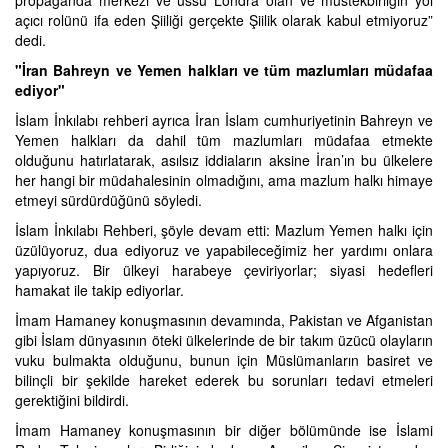
açıcı rolünü ifa eden Şiiliği gerçekte Şiilik olarak kabul etmiyoruz”
dedi.
"İran Bahreyn ve Yemen halkları ve tüm mazlumları müdafaa
ediyor"
İslam İnkılabı rehberi ayrıca İran İslam cumhuriyetinin Bahreyn ve
Yemen halkları da dahil tüm mazlumları müdafaa etmekte
olduğunu hatırlatarak, asılsız iddiaların aksine İran’ın bu ülkelere
her hangi bir müdahalesinin olmadığını, ama mazlum halkı himaye
etmeyi sürdürdüğünü söyledi.
İslam İnkılabı Rehberi, şöyle devam etti: Mazlum Yemen halkı için
üzülüyoruz, dua ediyoruz ve yapabileceğimiz her yardımı onlara
yapıyoruz. Bir ülkeyi harabeye çeviriyorlar; siyasi hedefleri
hamakat ile takip ediyorlar.
İmam Hamaney konuşmasının devamında, Pakistan ve Afganistan
gibi İslam dünyasının öteki ülkelerinde de bir takım üzücü olayların
vuku bulmakta olduğunu, bunun için Müslümanların basiret ve
bilinçli bir şekilde hareket ederek bu sorunları tedavi etmeleri
gerektiğini bildirdi.
İmam Hamaney konuşmasının bir diğer bölümünde ise İslami