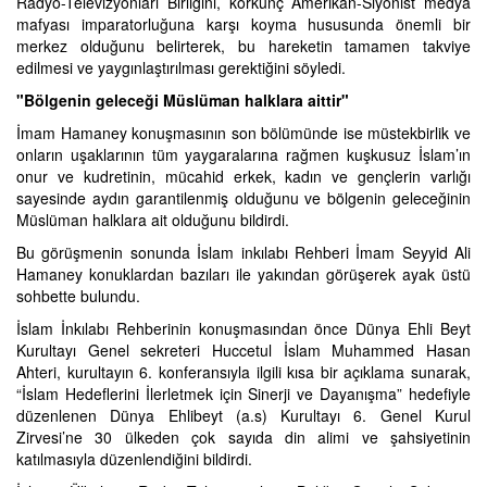
Radyo-Televizyonları Birliğini, korkunç Amerikan-Siyonist medya
mafyası imparatorluğuna karşı koyma hususunda önemli bir
merkez olduğunu belirterek, bu hareketin tamamen takviye
edilmesi ve yaygınlaştırılması gerektiğini söyledi.
"Bölgenin geleceği Müslüman halklara aittir"
İmam Hamaney konuşmasının son bölümünde ise müstekbirlik ve
onların uşaklarının tüm yaygaralarına rağmen kuşkusuz İslam’ın
onur ve kudretinin, mücahid erkek, kadın ve gençlerin varlığı
sayesinde aydın garantilenmiş olduğunu ve bölgenin geleceğinin
Müslüman halklara ait olduğunu bildirdi.
Bu görüşmenin sonunda İslam inkılabı Rehberi İmam Seyyid Ali
Hamaney konuklardan bazıları ile yakından görüşerek ayak üstü
sohbette bulundu.
İslam İnkılabı Rehberinin konuşmasından önce Dünya Ehli Beyt
Kurultayı Genel sekreteri Huccetul İslam Muhammed Hasan
Ahteri, kurultayın 6. konferansıyla ilgili kısa bir açıklama sunarak,
“İslam Hedeflerini İlerletmek için Sinerji ve Dayanışma” hedefiyle
düzenlenen Dünya Ehlibeyt (a.s) Kurultayı 6. Genel Kurul
Zirvesi’ne 30 ülkeden çok sayıda din alimi ve şahsiyetinin
katılmasıyla düzenlendiğini bildirdi.