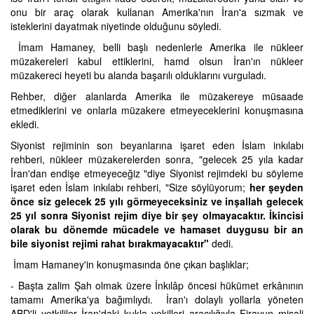
onu bir araç olarak kullanan Amerika'nın İran'a sızmak ve
isteklerini dayatmak niyetinde olduğunu söyledi.
İmam Hamaney, belli başlı nedenlerle Amerika ile nükleer
müzakereleri kabul ettiklerini, hamd olsun İran'ın nükleer
müzakereci heyeti bu alanda başarılı olduklarını vurguladı.
Rehber, diğer alanlarda Amerika ile müzakereye müsaade
etmediklerini ve onlarla müzakere etmeyeceklerini konuşmasına
ekledi.
Siyonist rejiminin son beyanlarına işaret eden İslam inkılabı
rehberi, nükleer müzakerelerden sonra, "gelecek 25 yıla kadar
İran'dan endişe etmeyeceğiz "diye Siyonist rejimdeki bu söyleme
işaret eden İslam inkılabı rehberi, "Size söylüyorum;
her şeyden
önce siz gelecek 25 yılı görmeyeceksiniz ve inşallah gelecek
25 yıl sonra Siyonist rejim diye bir şey olmayacaktır. İkincisi
olarak bu dönemde mücadele ve hamaset duygusu bir an
bile siyonist rejimi rahat bırakmayacaktır"
dedi.
İmam Hamaney'in konuşmasında öne çıkan başlıklar;
- Başta zalim Şah olmak üzere İnkılâp öncesi hükümet erkânının
tamamı Amerika'ya bağımlıydı. İran'ı dolaylı yollarla yöneten
ABD'li yetkililer İran'daki kukla vekilleri aracılığıyla Firavun misali