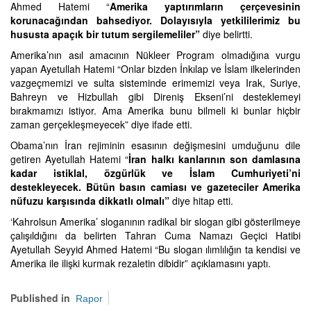
Ahmed Hatemi “
Amerika yaptırımların çerçevesinin
korunacağından bahsediyor. Dolayısıyla yetkililerimiz bu
hususta apaçık bir tutum sergilemeliler”
diye belirtti.
Amerika’nın asıl amacının Nükleer Program olmadığına vurgu
yapan Ayetullah Hatemi “Onlar bizden İnkılap ve İslam ilkelerinden
vazgeçmemizi ve sulta sisteminde erimemizi veya Irak, Suriye,
Bahreyn ve Hizbullah gibi Direniş Ekseni’ni desteklemeyi
bırakmamızı istiyor. Ama Amerika bunu bilmeli ki bunlar hiçbir
zaman gerçekleşmeyecek” diye ifade etti.
Obama’nın İran rejiminin esasının değişmesini umduğunu dile
getiren Ayetullah Hatemi “
İran halkı kanlarının son damlasına
kadar istiklal, özgürlük ve İslam Cumhuriyeti’ni
destekleyecek. Bütün basın camiası ve gazeteciler Amerika
nüfuzu karşısında dikkatlı olmalı”
diye hitap etti.
‘Kahrolsun Amerika’ sloganının radikal bir slogan gibi gösterilmeye
çalışıldığını da belirten Tahran Cuma Namazı Geçici Hatibi
Ayetullah Seyyid Ahmed Hatemi “Bu slogan ılımlılığın ta kendisi ve
Amerika ile ilişki kurmak rezaletin dibidir” açıklamasını yaptı.
Published in
Rapor