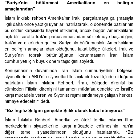
"Suriye'nin bölünmesi Amerikaliların en belirgin
amaçlarından"
İslam İnkılabı rehberi Amerika’nın Irak’ı parçalamaya çalışmasıyla
ilgili daha önce yaptığı uyarıları hatırlatarak, o dönemde bazılarının
bu sözler karşısında hayret ettiklerini, ancak bugün Amerikalıların
açık bir surette Irak’ın parçalanmasından söz etmeye başladığını,
Irak’ın ve ellerinden gelirse Suriye’nin bölünmesinin Amerikalıların
en belirgin amaçlarından olduğunu, fakat bölge ülkeleri, Irak ve
Suriye’nin toprak bütünlüğünün korunmasının İran İslam
cumhuriyeti için büyük önem taşıdığını söyledi.
Konuşmasının devamında İran İslam cumhuriyetinin bölgesel
siyasetlerinin ABD’nin siyasetleri ile açık bir tezat içinde olduğunu
hatırlatan İslam İnkılabı Rehberi, “İran, bölgede direnişi bu
cümleden Filistin direnişini tamamen müdafaa etmekte ve İsrail’e
karşı mücadele veren ve Siyonist rejimi sindirmeye çalışan herkesi
himaye edecektir” dedi.
"Biz İngiliz Şiilğini gerçekte Şiilik olarak kabul etmiyoruz"
İslam İnkılabı Rehberi, Amerika ve öteki tefrika çıkarıcı fitne
merkezlerinin siyasetlerine karşı mücadele edilmesinin İran’ın
diğer temel siyasetlerinden olduğunu hatırlatarak, “Biz
propaganda merkezi ve üssü Londra olan ve müstekbirliğin yol