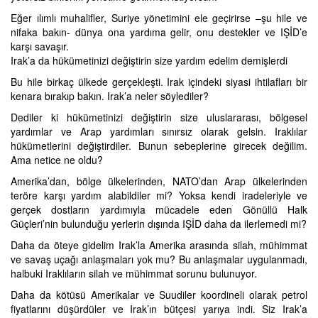
Eğer ılımlı muhalifler, Suriye yönetimini ele geçirirse –şu hile ve
nifaka bakın- dünya ona yardıma gelir, onu destekler ve IŞİD’e
karşı savaşır.
Irak’a da hükümetinizi değiştirin size yardım edelim demişlerdi
Bu hile birkaç ülkede gerçekleşti. Irak içindeki siyasi ihtilafları bir
kenara bırakıp bakın. Irak’a neler söylediler?
Dediler ki hükümetinizi değiştirin size uluslararası, bölgesel
yardımlar ve Arap yardımları sınırsız olarak gelsin. Iraklılar
hükümetlerini değiştirdiler. Bunun sebeplerine girecek değilim.
Ama netice ne oldu?
Amerika’dan, bölge ülkelerinden, NATO’dan Arap ülkelerinden
teröre karşı yardım alabildiler mi? Yoksa kendi iradeleriyle ve
gerçek dostların yardımıyla mücadele eden Gönüllü Halk
Güçleri’nin bulunduğu yerlerin dışında IŞİD daha da ilerlemedi mi?
Daha da öteye gidelim Irak’la Amerika arasında silah, mühimmat
ve savaş uçağı anlaşmaları yok mu? Bu anlaşmalar uygulanmadı,
halbuki Iraklıların silah ve mühimmat sorunu bulunuyor.
Daha da kötüsü Amerikalar ve Suudiler koordineli olarak petrol
fiyatlarını düşürdüler ve Irak’ın bütçesi yarıya indi. Siz Irak’a