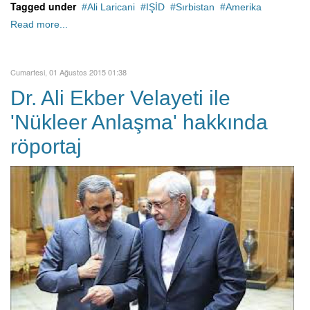
Tagged under
Ali Laricani
IŞİD
Sırbistan
Amerika
Read more...
Cumartesi, 01 Ağustos 2015 01:38
Dr. Ali Ekber Velayeti ile
'Nükleer Anlaşma' hakkında
röportaj