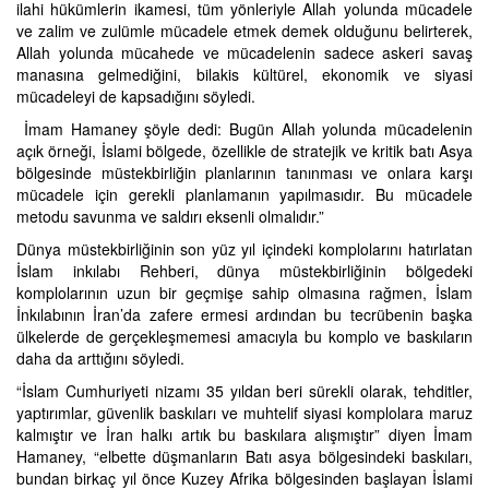
ilahi hükümlerin ikamesi, tüm yönleriyle Allah yolunda mücadele
ve zalim ve zulümle mücadele etmek demek olduğunu belirterek,
Allah yolunda mücahede ve mücadelenin sadece askeri savaş
manasına gelmediğini, bilakis kültürel, ekonomik ve siyasi
mücadeleyi de kapsadığını söyledi.
İmam Hamaney şöyle dedi: Bugün Allah yolunda mücadelenin
açık örneği, İslami bölgede, özellikle de stratejik ve kritik batı Asya
bölgesinde müstekbirliğin planlarının tanınması ve onlara karşı
mücadele için gerekli planlamanın yapılmasıdır. Bu mücadele
metodu savunma ve saldırı eksenli olmalıdır.”
Dünya müstekbirliğinin son yüz yıl içindeki komplolarını hatırlatan
İslam inkılabı Rehberi, dünya müstekbirliğinin bölgedeki
komplolarının uzun bir geçmişe sahip olmasına rağmen, İslam
İnkılabının İran’da zafere ermesi ardından bu tecrübenin başka
ülkelerde de gerçekleşmemesi amacıyla bu komplo ve baskıların
daha da arttığını söyledi.
“İslam Cumhuriyeti nizamı 35 yıldan beri sürekli olarak, tehditler,
yaptırımlar, güvenlik baskıları ve muhtelif siyasi komplolara maruz
kalmıştır ve İran halkı artık bu baskılara alışmıştır” diyen İmam
Hamaney, “elbette düşmanların Batı asya bölgesindeki baskıları,
bundan birkaç yıl önce Kuzey Afrika bölgesinden başlayan İslami