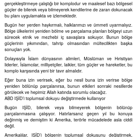
gerçekleştirmeye çalıştığı bir komplodur ve maalesef bazı bölgesel
güçler de bilerek veya bilmeyerek kendilerine de zararı dokunacak
bu planı uygulamakta ve izlemektedir.
Bugün her yerden haykırmalı, halklarımızı ve ümmeti uyarmalıyız.
Bölge ülkelerini yeniden bölme ve parçalama planları bölgeyi uzun
sürecek etnik ve mezhebi iç savaşlara sokuyor. Bunun bölge
güçlerinin yıkımından, tahrip olmasından mültecilikten başka
sonuçları yok.
Dolayısıyla İslam dünyasının alimleri, Müslüman ve Hıristiyan
liderler, İslamcılar, milliyetçiler, laikler, tüm güçler ve hareketler, bu
komplo karşısında yeni bir tavır almalıdır.
Eğer buna izin verirsek, eğer bu nesil buna izin verirse bölge
yeniden bölünüp parçalanırsa, bunun etkileri sonraki nesillerde
görülecek ve hepimiz Allah katında sorumlu olacağız.
ABD IŞİD’i toplumsal dokuyu değiştirmede kullanıyor
Bugün IŞİD, bilerek veya bilmeyerek bölgenin bölünüp
parçalanmasına çalışıyor. Hatırlarsanız geçen yıl bu konuya
değinmiş ve demiştim ki Amerika, terörle mücadelede asla ciddi
değil.
Amerikalılar, IŞİD’i bölgenin toplumsal dokusunu değiştirmek,