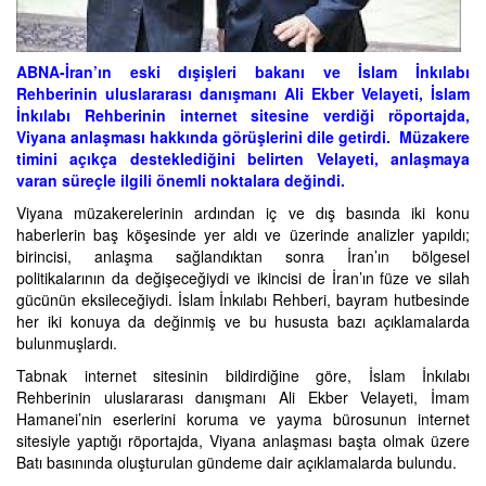
ABNA-İran’ın eski dışişleri bakanı ve İslam İnkılabı
Rehberinin uluslararası danışmanı Ali Ekber Velayeti, İslam
İnkılabı Rehberinin internet sitesine verdiği röportajda,
Viyana anlaşması hakkında görüşlerini dile getirdi. Müzakere
timini açıkça desteklediğini belirten Velayeti, anlaşmaya
varan süreçle ilgili önemli noktalara değindi.
Viyana müzakerelerinin ardından iç ve dış basında iki konu
haberlerin baş köşesinde yer aldı ve üzerinde analizler yapıldı;
birincisi, anlaşma sağlandıktan sonra İran’ın bölgesel
politikalarının da değişeceğiydi ve ikincisi de İran’ın füze ve silah
gücünün eksileceğiydi. İslam İnkılabı Rehberi, bayram hutbesinde
her iki konuya da değinmiş ve bu hususta bazı açıklamalarda
bulunmuşlardı.
Tabnak internet sitesinin bildirdiğine göre, İslam İnkılabı
Rehberinin uluslararası danışmanı Ali Ekber Velayeti, İmam
Hamanei’nin eserlerini koruma ve yayma bürosunun internet
sitesiyle yaptığı röportajda, Viyana anlaşması başta olmak üzere
Batı basınında oluşturulan gündeme dair açıklamalarda bulundu.