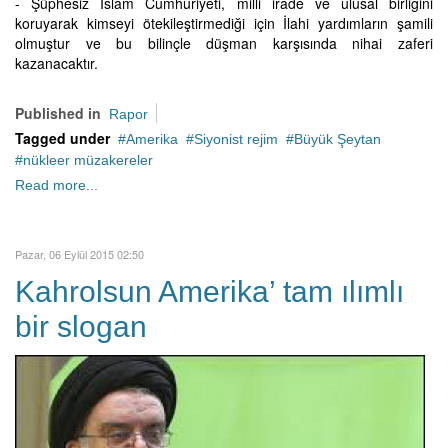
- Şüphesiz İslam Cumhuriyeti, milli irade ve ulusal birliğini
koruyarak kimseyi ötekileştirmediği için İlahi yardımların şamili
olmuştur ve bu bilinçle düşman karşısında nihai zaferi
kazanacaktır.
Published in
Rapor
Tagged under
Amerika
Siyonist rejim
Büyük Şeytan
nükleer müzakereler
Read more...
Pazar, 06 Eylül 2015 02:50
Kahrolsun Amerika’ tam ılımlı
bir slogan