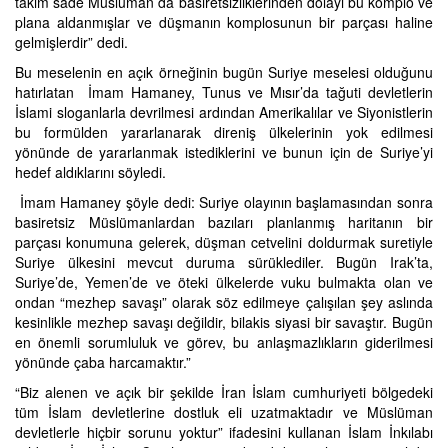
takım sade Müslüman da basiretsizliklerinden dolayı bu komplo ve
plana aldanmışlar ve düşmanın komplosunun bir parçası haline
gelmişlerdir” dedi.
Bu meselenin en açık örneğinin bugün Suriye meselesi olduğunu
hatırlatan İmam Hamaney, Tunus ve Mısır’da tağuti devletlerin
İslami sloganlarla devrilmesi ardından Amerikalılar ve Siyonistlerin
bu formülden yararlanarak direniş ülkelerinin yok edilmesi
yönünde de yararlanmak istediklerini ve bunun için de Suriye’yi
hedef aldıklarını söyledi.
İmam Hamaney şöyle dedi: Suriye olayının başlamasından sonra
basiretsiz Müslümanlardan bazıları planlanmış haritanın bir
parçası konumuna gelerek, düşman cetvelini doldurmak suretiyle
Suriye ülkesini mevcut duruma sürüklediler. Bugün Irak’ta,
Suriye’de, Yemen’de ve öteki ülkelerde vuku bulmakta olan ve
ondan “mezhep savaşı” olarak söz edilmeye çalışılan şey aslında
kesinlikle mezhep savaşı değildir, bilakis siyasi bir savaştır. Bugün
en önemli sorumluluk ve görev, bu anlaşmazlıkların giderilmesi
yönünde çaba harcamaktır.”
“Biz alenen ve açık bir şekilde İran İslam cumhuriyeti bölgedeki
tüm İslam devletlerine dostluk eli uzatmaktadır ve Müslüman
devletlerle hiçbir sorunu yoktur” ifadesini kullanan İslam İnkılabı