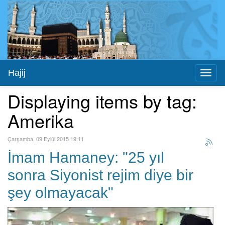
Hajij
Toggl
naviga
Displaying items by tag:
Amerika
Çarşamba, 09 Eylül 2015 19:11
İmam Hamaney: "25 yıl
sonra Siyonist rejim diye bir
şey olmayacak"