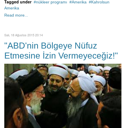
Tagged under
nükleer programı
Amerika
Kahrolsun
Amerika
Read more...
Salı, 18 Ağustos 2015 20:14
"ABD'nin Bölgeye Nüfuz
Etmesine İzin Vermeyeceğiz!"