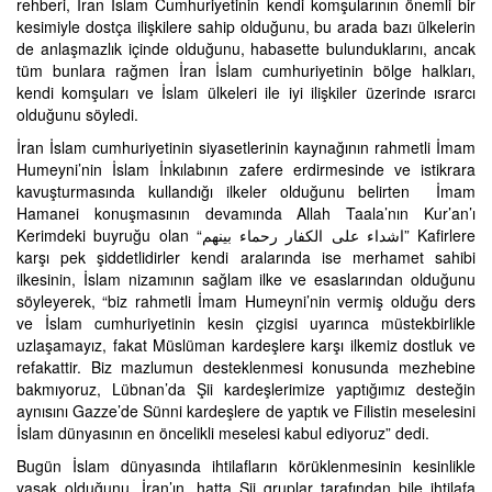
rehberi, İran İslam Cumhuriyetinin kendi komşularının önemli bir
kesimiyle dostça ilişkilere sahip olduğunu, bu arada bazı ülkelerin
de anlaşmazlık içinde olduğunu, habasette bulunduklarını, ancak
tüm bunlara rağmen İran İslam cumhuriyetinin bölge halkları,
kendi komşuları ve İslam ülkeleri ile iyi ilişkiler üzerinde ısrarcı
olduğunu söyledi.
İran İslam cumhuriyetinin siyasetlerinin kaynağının rahmetli İmam
Humeyni’nin İslam İnkılabının zafere erdirmesinde ve istikrara
kavuşturmasında kullandığı ilkeler olduğunu belirten İmam
Hamanei konuşmasının devamında Allah Taala’nın Kur’an’ı
Kerimdeki buyruğu olan “اشداء علی الکفار رحماء بینهم” Kafirlere
karşı pek şiddetlidirler kendi aralarında ise merhamet sahibi
ilkesinin, İslam nizamının sağlam ilke ve esaslarından olduğunu
söyleyerek, “biz rahmetli İmam Humeyni’nin vermiş olduğu ders
ve İslam cumhuriyetinin kesin çizgisi uyarınca müstekbirlikle
uzlaşamayız, fakat Müslüman kardeşlere karşı ilkemiz dostluk ve
refakattir. Biz mazlumun desteklenmesi konusunda mezhebine
bakmıyoruz, Lübnan’da Şii kardeşlerimize yaptığımız desteğin
aynısını Gazze’de Sünni kardeşlere de yaptık ve Filistin meselesini
İslam dünyasının en öncelikli meselesi kabul ediyoruz” dedi.
Bugün İslam dünyasında ihtilafların körüklenmesinin kesinlikle
yasak olduğunu, İran’ın, hatta Şii gruplar tarafından bile ihtilafa