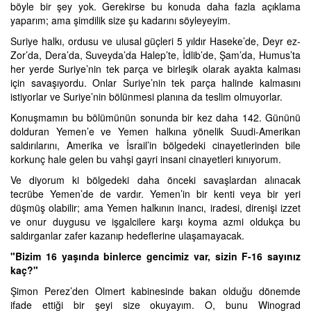
böyle bir şey yok. Gerekirse bu konuda daha fazla açıklama
yaparım; ama şimdilik size şu kadarını söyleyeyim.
Suriye halkı, ordusu ve ulusal güçleri 5 yıldır Haseke’de, Deyr ez-
Zor’da, Dera’da, Suveyda’da Halep’te, İdlib’de, Şam’da, Humus’ta
her yerde Suriye’nin tek parça ve birleşik olarak ayakta kalması
için savaşıyordu. Onlar Suriye’nin tek parça halinde kalmasını
istiyorlar ve Suriye’nin bölünmesi planına da teslim olmuyorlar.
Konuşmamın bu bölümünün sonunda bir kez daha 142. Gününü
dolduran Yemen’e ve Yemen halkına yönelik Suudi-Amerikan
saldırılarını, Amerika ve İsrail’in bölgedeki cinayetlerinden bile
korkunç hale gelen bu vahşi gayri insani cinayetleri kınıyorum.
Ve diyorum ki bölgedeki daha önceki savaşlardan alınacak
tecrübe Yemen’de de vardır. Yemen’in bir kenti veya bir yeri
düşmüş olabilir; ama Yemen halkının inancı, iradesi, direnişi izzet
ve onur duygusu ve işgalcilere karşı koyma azmi oldukça bu
saldırganlar zafer kazanıp hedeflerine ulaşamayacak.
"Bizim 16 yaşında binlerce gencimiz var, sizin F-16 sayınız
kaç?"
Şimon Perez’den Olmert kabinesinde bakan olduğu dönemde
ifade ettiği bir şeyi size okuyayım. O, bunu Winograd