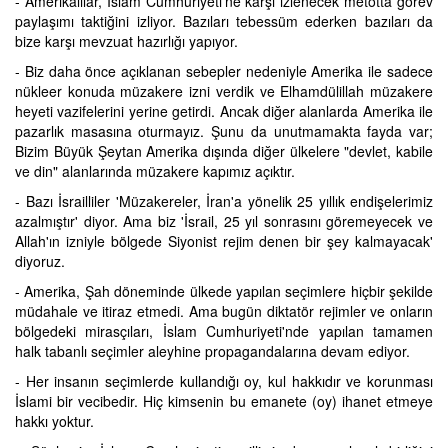
- Amerikalılar, İslam Cumhuriyeti'ne karşı izlenecek metotta görev
paylaşımı taktiğini izliyor. Bazıları tebessüm ederken bazıları da
bize karşı mevzuat hazırlığı yapıyor.
- Biz daha önce açıklanan sebepler nedeniyle Amerika ile sadece
nükleer konuda müzakere izni verdik ve Elhamdülillah müzakere
heyeti vazifelerini yerine getirdi. Ancak diğer alanlarda Amerika ile
pazarlık masasına oturmayız. Şunu da unutmamakta fayda var;
Bizim Büyük Şeytan Amerika dışında diğer ülkelere "devlet, kabile
ve din" alanlarında müzakere kapımız açıktır.
- Bazı İsrailliler 'Müzakereler, İran'a yönelik 25 yıllık endişelerimiz
azalmıştır' diyor. Ama biz 'İsrail, 25 yıl sonrasını göremeyecek ve
Allah'ın izniyle bölgede Siyonist rejim denen bir şey kalmayacak'
diyoruz.
- Amerika, Şah döneminde ülkede yapılan seçimlere hiçbir şekilde
müdahale ve itiraz etmedi. Ama bugün diktatör rejimler ve onların
bölgedeki mirasçıları, İslam Cumhuriyeti'nde yapılan tamamen
halk tabanlı seçimler aleyhine propagandalarına devam ediyor.
- Her insanın seçimlerde kullandığı oy, kul hakkıdır ve korunması
İslami bir vecibedir. Hiç kimsenin bu emanete (oy) ihanet etmeye
hakkı yoktur.