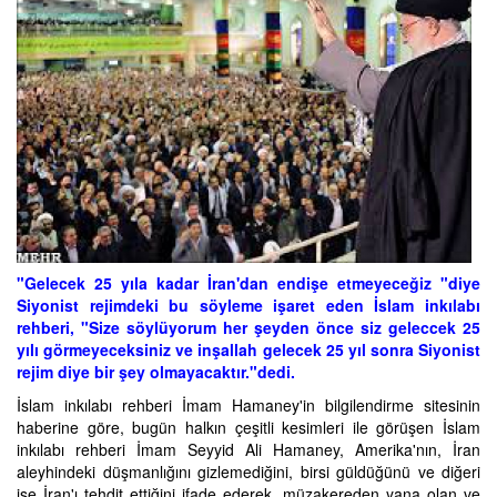
"Gelecek 25 yıla kadar İran'dan endişe etmeyeceğiz "diye
Siyonist rejimdeki bu söyleme işaret eden İslam inkılabı
rehberi, "Size söylüyorum her şeyden önce siz geleccek 25
yılı görmeyeceksiniz ve inşallah gelecek 25 yıl sonra Siyonist
rejim diye bir şey olmayacaktır."dedi.
İslam inkılabı rehberi İmam Hamaney'in bilgilendirme sitesinin
haberine göre, bugün halkın çeşitli kesimleri ile görüşen İslam
inkılabı rehberi İmam Seyyid Ali Hamaney, Amerika'nın, İran
aleyhindeki düşmanlığını gizlemediğini, birsi güldüğünü ve diğeri
ise İran'ı tehdit ettiğini ifade ederek, müzakereden yana olan ve