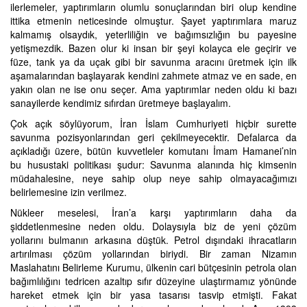
ilerlemeler, yaptırımların olumlu sonuçlarından biri olup kendine
ittika etmenin neticesinde olmuştur. Şayet yaptırımlara maruz
kalmamış olsaydık, yeterliliğin ve bağımsızlığın bu payesine
yetişmezdik. Bazen olur ki insan bir şeyi kolayca ele geçirir ve
füze, tank ya da uçak gibi bir savunma aracını üretmek için ilk
aşamalarından başlayarak kendini zahmete atmaz ve en sade, en
yakın olan ne ise onu seçer. Ama yaptırımlar neden oldu ki bazı
sanayilerde kendimiz sıfırdan üretmeye başlayalım.
Çok açık söylüyorum, İran İslam Cumhuriyeti hiçbir surette
savunma pozisyonlarından geri çekilmeyecektir. Defalarca da
açıkladığı üzere, bütün kuvvetleler komutanı İmam Hamanei’nin
bu husustaki politikası şudur: Savunma alanında hiç kimsenin
müdahalesine, neye sahip olup neye sahip olmayacağımızı
belirlemesine izin verilmez.
Nükleer meselesi, İran’a karşı yaptırımların daha da
şiddetlenmesine neden oldu. Dolaysıyla biz de yeni çözüm
yollarını bulmanın arkasına düştük. Petrol dışındaki ihracatların
artırılması çözüm yollarından biriydi. Bir zaman Nizamın
Maslahatını Belirleme Kurumu, ülkenin cari bütçesinin petrola olan
bağımlılığını tedricen azaltıp sıfır düzeyine ulaştırmamız yönünde
hareket etmek için bir yasa tasarısı tasvip etmişti. Fakat