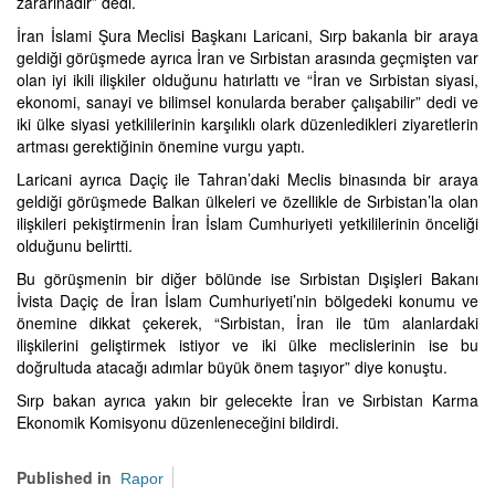
zararınadır” dedi.
İran İslami Şura Meclisi Başkanı Laricani, Sırp bakanla bir araya
geldiği görüşmede ayrıca İran ve Sırbistan arasında geçmişten var
olan iyi ikili ilişkiler olduğunu hatırlattı ve “İran ve Sırbistan siyasi,
ekonomi, sanayi ve bilimsel konularda beraber çalışabilir” dedi ve
iki ülke siyasi yetkililerinin karşılıklı olark düzenledikleri ziyaretlerin
artması gerektiğinin önemine vurgu yaptı.
Laricani ayrıca Daçiç ile Tahran’daki Meclis binasında bir araya
geldiği görüşmede Balkan ülkeleri ve özellikle de Sırbistan’la olan
ilişkileri pekiştirmenin İran İslam Cumhuriyeti yetkililerinin önceliği
olduğunu belirtti.
Bu görüşmenin bir diğer bölünde ise Sırbistan Dışişleri Bakanı
İvista Daçiç de İran İslam Cumhuriyeti’nin bölgedeki konumu ve
önemine dikkat çekerek, “Sırbistan, İran ile tüm alanlardaki
ilişkilerini geliştirmek istiyor ve iki ülke meclislerinin ise bu
doğrultuda atacağı adımlar büyük önem taşıyor” diye konuştu.
Sırp bakan ayrıca yakın bir gelecekte İran ve Sırbistan Karma
Ekonomik Komisyonu düzenleneceğini bildirdi.
Published in
Rapor