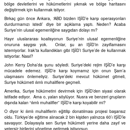
bölge devletlerini ve hükümetlerini yıkmak ve bölge haritasını
değiştirmek için kullanmak istiyor.
Birkaç gün önce Ankara, ‘ABD bizden IŞİD’e karşı operasyonları
durdurmamızı istedi’ diye bir açıklama yaptı. Neden? Acaba
Suriye’nin ulusal egemenliğine saygıdan dolayı mı?
Hayır uluslararası koalisyonun Suriye’nin ulusal egemenliğine
onuruna saygısı yok. Onlar, şu an IŞİD’in zayıflamasını
istemiyorlar. Irak’ta kullandıkları gibi IŞİD’i Suriye’de de kullanmak
istiyorlar. Nasıl?
John Kerry Doha’da şunu söyledi. Suriye’deki rejim IŞİD’e karşı
mücadele edemez. IŞİD’e karşı koymamız için onun Şam’a
ulaşmasını önlemeliyiz. Suriye’deki mevcut hükümet gitmeli,
Suriye hükümeti ılımlı muhaliflere geçmeli.
Amerika, Suriye hükümetini devirmek için IŞİD’den siyasi olarak
istifade ediyor. Ama o, yalan söylüyor. Nusra ve benzeri grupların
dışında kalan “ılımlı muhalifler” IŞİD’e karşı koyabilir mi?
O diyor ki ılımlı muhaliflerin eğitilip donatılması projesi başarısız
oldu. Türkiye’de eğitime alınacak 2 bin kişiden yalnızca 60’ı IŞİD’le
savaşıyor. Dolayısıyla sen Suriye hükümeti yerine daha zayıf ve
yetersiz birilerini yönetime getirmek istiyorsun.