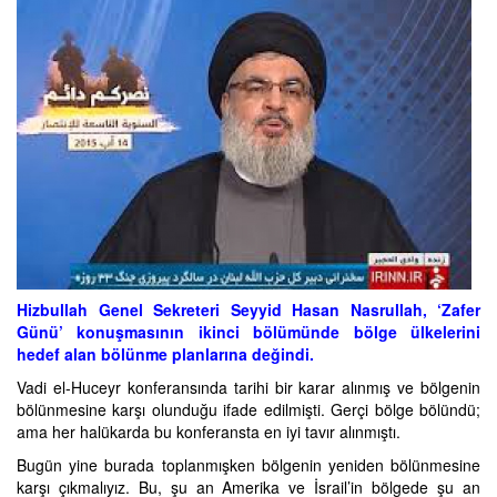
Hizbullah Genel Sekreteri Seyyid Hasan Nasrullah, ‘Zafer
Günü’ konuşmasının ikinci bölümünde bölge ülkelerini
hedef alan bölünme planlarına değindi.
Vadi el-Huceyr konferansında tarihi bir karar alınmış ve bölgenin
bölünmesine karşı olunduğu ifade edilmişti. Gerçi bölge bölündü;
ama her halükarda bu konferansta en iyi tavır alınmıştı.
Bugün yine burada toplanmışken bölgenin yeniden bölünmesine
karşı çıkmalıyız. Bu, şu an Amerika ve İsrail’in bölgede şu an