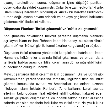
uyanış hareketinden sonra, düşman’ın içine düştüğü panikten
dolayı daha da şiddet kazanmıştır. Onlar öyle zannediyorlar ki artık
İslami uyanış hareketini sindirmişler. Ancak bu hareket sindirilecek
türden değil, aynen devam edecek ve er veya geç kendi hakikatini
gösterecektir” ifadesini kullandı.
Düşmanın Planları: 'ihtilaf çıkarmak' ve 'nüfuz oluşturmak'
Konuşmasının devamında mevcut şartlarda düşmanın planlarını
açıklayan İslam inkılabı Rehberi İmam Hamaney, bu planın “İhtilaf
çıkarmak” ve “Nüfuz” gibi iki temel üzerine kurgulandığını söyledi.
Düşmanın ihtilaf çıkarma yönündeki komplolarını hatırlatan İmam
Hamaney, hükümetler arasında ihtilaf çıkarılması ve ondan daha
tehlikelisi halklar arasında ihtilaf çıkarmanın dünya müstekbirliğinin
gündeminde olduğunu belirtti.
Mevcut şartlarda ihtilaf çıkarmak için düşmanın, Şia ve Sünni gibi
kavramlardan yararlandıklarına temasla, İngilizleri fitne ve ihtilaf
çıkarma konusunda uzman ve Amerikalıları ise onların uzmanı
niteleyen İslam İnkılabı Rehberi, “Amerikalıların, kurulmasında
ellerinin bulunduğunu itiraf ettikleri tekfiri cabbar, hakaret eden
sayısız grupların oluşmasında en önemli faktör halklar arasında
zahirde var olan mezhebi farklılıklar ve ihtilaflardır. Ne yazık ki bir