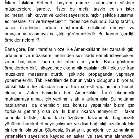
İslam İnkılabı Rehberi, bayram namazı hutbesinde nükleer
müzakerelere işaretle, “İster bu metin tasvip edilsin ister
edilmesin, ilahi kuvvet ve kudret sayesinde, hiçbir şekilde suistimal
edilmesine izin verilmeyecektir” ifadesinde bulundu. Karşı tarafın,
basın üzerinden ortam oluşturarak suistimal etmeye ve
amaçlarına ulaşmaya çalıştığı görünmektedir. Bu konun içerdiği
örnekler nelerdir?
Bana göre, Batılı tarafların özellikle Amerikalıların her zamanki gibi
ortamdan ve müzakere metninden suistifade etmek isteyecekleri
zaten başından itibaren de tahmin ediliyordu. Bunu gösteren
örneklerden biri, ‘nihayetinde ekonomik baskılar etkili oldu ve İran
müzakere masasına oturdu’ şeklinde propaganda yapmaya
yönelmeleridir. Tabi kendileri de bunun yalan olduğunu biliyorlar,
çünkü İslam İnkılabından sonra İran sürekli yaptırımların hedefi
olmuştur. Zaten başından beri Amerikalılar İran’ı ekonomik
muhasaraya almak için yaptırım silahını kullanmıştır. Şu noktanın
hatırlanması da önemlidir; söz konusu yaptırımlar bizim için
zorluklar getirmiş olsa da -ki bunu inkarda etmiyoruz – fakat
bununla birlikte, daha fazla özgüven kazanmak, bağımsızlık
yönünde hareket etmeye çalışmak ve dışa bağımlığı azaltmak için
bir temrin olmuştur. Şüphesiz, üstatların, gençlerin ve uzmanların
yetenekleri sayesinde kaydedilen askeri ve savunma alanındaki