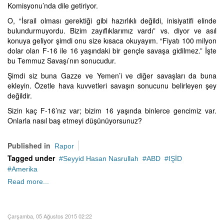
Komisyonu’nda dile getiriyor.
O, “İsrail olması gerektiği gibi hazırlıklı değildi, inisiyatifi elinde
bulundurmuyordu. Bizim zayıflıklarımız vardı” vs. diyor ve asıl
konuya geliyor şimdi onu size kısaca okuyayım. “Fiyatı 100 milyon
dolar olan F-16 ile 16 yaşındaki bir gençle savaşa gidilmez.” İşte
bu Temmuz Savaşı’nın sonucudur.
Şimdi siz buna Gazze ve Yemen’i ve diğer savaşları da buna
ekleyin. Özetle hava kuvvetleri savaşın sonucunu belirleyen şey
değildir.
Sizin kaç F-16’nız var; bizim 16 yaşında binlerce gencimiz var.
Onlarla nasıl baş etmeyi düşünüyorsunuz?
Published in
Rapor
Tagged under
Seyyid Hasan Nasrullah
ABD
IŞİD
Amerika
Read more...
Çarşamba, 05 Ağustos 2015 02:22