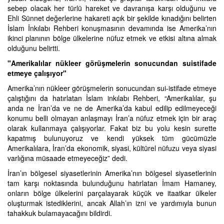
sebep olacak her türlü hareket ve davranışa karşı olduğunu ve
Ehli Sünnet değerlerine hakareti açık bir şekilde kınadığını belirten
İslam İnkılabı Rehberi konuşmasının devamında ise Amerika’nın
ikinci planının bölge ülkelerine nüfuz etmek ve etkisi altına almak
olduğunu belirtti.
"Amerikalılar nükleer görüşmelerin sonucundan suistifade
etmeye çalışıyor"
Amerika’nın nükleer görüşmelerin sonucundan sui-istifade etmeye
çalıştığını da hatırlatan İslam inkılabı Rehberi, “Amerikalılar, şu
anda ne İran’da ve ne de Amerika’da kabul edilip edilmeyeceği
konumu belli olmayan anlaşmayı İran’a nüfuz etmek için bir araç
olarak kullanmaya çalışıyorlar. Fakat biz bu yolu kesin surette
kapatmış bulunuyoruz ve kendi yüksek tüm gücümüzle
Amerikalılara, İran’da ekonomik, siyasi, kültürel nüfuzu veya siyasi
varlığına müsaade etmeyeceğiz” dedi.
İran’ın bölgesel siyasetlerinin Amerika’nın bölgesel siyasetlerinin
tam karşı noktasında bulunduğunu hatırlatan İmam Hamaney,
onların bölge ülkelerini parçalayarak küçük ve itaatkar ülkeler
oluşturmak istediklerini, ancak Allah’ın izni ve yardımıyla bunun
tahakkuk bulamayacağını bildirdi.