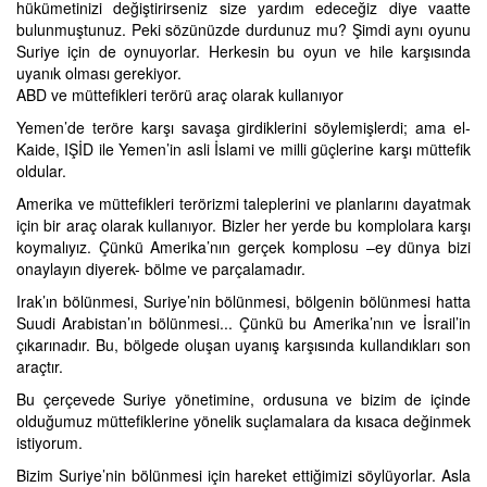
hükümetinizi değiştirirseniz size yardım edeceğiz diye vaatte
bulunmuştunuz. Peki sözünüzde durdunuz mu? Şimdi aynı oyunu
Suriye için de oynuyorlar. Herkesin bu oyun ve hile karşısında
uyanık olması gerekiyor.
ABD ve müttefikleri terörü araç olarak kullanıyor
Yemen’de teröre karşı savaşa girdiklerini söylemişlerdi; ama el-
Kaide, IŞİD ile Yemen’in asli İslami ve milli güçlerine karşı müttefik
oldular.
Amerika ve müttefikleri terörizmi taleplerini ve planlarını dayatmak
için bir araç olarak kullanıyor. Bizler her yerde bu komplolara karşı
koymalıyız. Çünkü Amerika’nın gerçek komplosu –ey dünya bizi
onaylayın diyerek- bölme ve parçalamadır.
Irak’ın bölünmesi, Suriye’nin bölünmesi, bölgenin bölünmesi hatta
Suudi Arabistan’ın bölünmesi... Çünkü bu Amerika’nın ve İsrail’in
çıkarınadır. Bu, bölgede oluşan uyanış karşısında kullandıkları son
araçtır.
Bu çerçevede Suriye yönetimine, ordusuna ve bizim de içinde
olduğumuz müttefiklerine yönelik suçlamalara da kısaca değinmek
istiyorum.
Bizim Suriye’nin bölünmesi için hareket ettiğimizi söylüyorlar. Asla