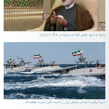
پاسخ به شبهه حضور امام حسین(ع) در جنگ با ایرانیان
تنبیه ابرقدرت؛ هرکس امضای ایران را نادیده بگیرد هزینه خواهد داد