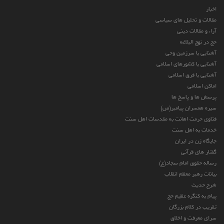
اخبار
مقالات و تحلیل های سیاسی
آراء و مقالات دینی
حج در نهج البلاغه
آشنایی با سرزمین وحی
آشنایی با کشورهای اسلامی
آشنایی با فرق اسلامی
اماکن اسلامی
پرسش ها و پاسخ ها
سیره همسران پیامبر(ص)
فتاوی حرمت اهانت به مقدسات اهل سنت
خدمات به اهل سنت
جایگاه زن در ایران
گفتار های قرآنی
رساله حقوق امام سجاد(ع)
بیانات رهبر معظم انقلاب
شرح حدیث
پیام به کنگره عظیم حج
تقریب در کلام بزرگان
سرای معرفت و اخلاق