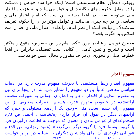
رویکرد ذلت‌آور نظام ستم‌شاهی است؛ اینکه چرا شاه خودش و مملکت
را در مقابل حکومت‌‌های بیگانه ذلیل و خوار می‌سازد و به عزت و اقتدار
ملی بی‌‌توجه است. در اینجا مسئله این است که امام اقتدار ملی و
سیاسی را در چه چیزی می‌دانند و عوامل مؤثر بر آن را چگونه تعریف
می‌‌کنند؟ در نهایت اینکه از نظر امام، رابطه‌ی اقتدار ملی و اقتدار امت
اسلام باید چگونه باشد؟
مجموع عوامل و عناصر مورد تأکید امام در این خصوص، متنوع و متکثر
است و تشریح و تبیین کامل آن کتابی است تفصیلی. بنابراین در اینجا
خطوط اصلی و محوری آن در حد مقدور و مجال، تبیین خواهد شد.
مفهوم اقتدار
مفهوم اقتدار ربط مستقیمی با تعریف مفهوم قدرت دارد. در ادبیات
سیاسی معاصر، غالباً این دو مفهوم را متمایز می‌دانند. در اینجا برای نیل
به مفهوم ابتدایی از اقتدار، ناچار به اشاره‌ی اجمالی به تعبیرات مختلف
ارائه‌شده در خصوص مفهوم قدرت هستیم. تعبیرات متفاوتی از این
مفهوم ارائه شده است، مثل «وجود یک اراده‌‌ی مستولى و چیره که
اراده‏هاى دیگر در طول آن قرار دارد» (بخشایشى، احمد، ص 73)،
«مجموعه‌‏اى از عوامل مادى و معنوى که موجب به‏ اطاعت درآوردن فرد
یا گروه توسط فرد یا گروه دیگر مى‌‏گردد.» (عمید زنجانى، ص 56) و
«توانایى دارنده‌‌ی آن براى واداشتن دیگران به تسلیم در برابر خواست