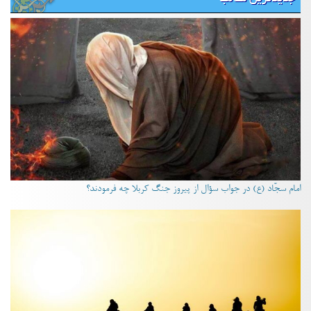
امام سجّاد (ع) در جواب سؤال از پیروز جنگ کربلا چه فرمودند؟