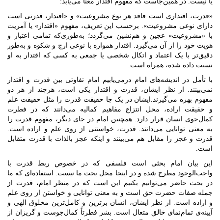
یا نیست. در همین‌جاست که مفهوم اقتدار معنا می‌یابد:
«قدرت، اقتداری است فاقد هر نوع مشروعیت» و «اقتدار، قدرتی است
دارای نوعی مشروعیت». برحسب این تعریف، مفهوم «اقتدار» یا آمریت
با «مشروعیت» عجین و هم‌نشین می‌گردد؛ به‌طوری‌که تمامی اعتبار و
هویت خود را از آن می‌گیرد. اقتدار همواره با نوعی ارج و شکوه و به‌طور
دقیق‌تر با یک اعتماد و اتکال شخصی یا جمعی به کسی که اقتدار به او
نسبت داده شده، همراه است.
با تأمل در اندیشه‌های امام درمی‌یابیم امام تفاوتی بین قدرت و اقتدار
نمی‌بینند. از نظر ایشان، قدرت و اقتدار یکی است، هرچند از هر دو
مفهوم بهره می‌گیرند.ایشان در یک جا حقیقت قدرت را مثل حقیقت علم
و حقیقت اراده، محل انتزاع مفاهیم کمالیه می‌دانند که در فطرت
کمال‌جوی انسان قرار دارد. همچنین امام در جای دیگر، مفهوم قدرت را
به معنی توانایى می‌دانند. قدرت، خواستنى از روى علم و اراده است.
قدرت و عجز را مقابل هم می‌بینند و اینکه عجز بالذات با قدرت متقابل
است.
این بیان امام بحثی است فلسفی که در خصوص ربط قدرت با
واجب‌الوجود مطرح شده و در اینجا محل بحث ما نیست. استفاده‌ای که ما
در بحث حاضر می‌توانیم بکنیم این است که در منظر امام، قدرت از
جمله صفات حضرت حق است و به معنی توانایی و خواستن از روی علم
و اراده است. از نظر ایشان، انسان برترین و کامل‌ترین مخلوق الهی و
آیینه‌ی تمام‌نمای خالق متعال است. بشر فطرتاً کمال‌جوست و گریزان از