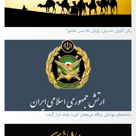
زنان کاروان حسینی؛ راویان نخستین عاشورا
سامانه‌های موشکی پایگاه عریفجان کویت هدف قرار گرفت