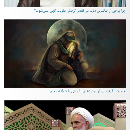
چرا برخی از ظالمین دنیا، در ظاهر گرفتار عقوبت الهی نمی‌شوند؟
حضرت رقیه(س)؛ از تردیدهای تاریخی تا شواهد معتبر