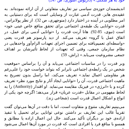
خود به ‏هر شکلى.» (داریوش آشورى، ص 247)
اندیشمندان حوزه‌ی سیاسی نیز تعاریف متفاوتی از آن ارائه نموده‌اند. به
عقیده‌ی هابز، قدرت آدمی عبارت از وسایلی است که برای دستیابی به
امر مطلوبی در آینده در اختیار دارد (منوچهری، ص 32). از نظر پولانزاس،
قدرت «توانایی یک طبقه‌ی اجتماعی برای تحقق منافع خاص عینی خود»
است (نبوی، 85-92). هانا آرنت قدرت را «توانایی آدمی برای عمل، در
اتفاق عمل با گروه» تعریف می‌کند. از دید پارسونز هم قدرت یعنی
«واسطه‌ای تعمیم‌یافته برای تضمین اجرای تعهدات الزام‌آورِ واحدهایی در
نظام سازمان جمعی، وقتی که تعهدات از لحاظ تأثیرشان بر اهداف
جمعی مشروعیت می‌یابد.» (راش، 59)
وبر قدرت را در مناسبات اجتماعی می‌یابد و آن را براساس «موقعیت
شخص در یک رابطه‌ی اجتماعی نابرابر که بتواند خواست خود را علی‌رغم
هر مقاومتی اعمال نماید.» تعریف می‌کند، اما راسل بدون تصریح به
ماهیت اجتماعی قدرت، آن را «توانایی ایجاد آثار و نتایج مورد نظر» تعریف
کرده و با «انرژی» در فیزیک مقایسه می‌نماید. او اقتدار (Authority) را به
لحاظ مفهومی در مقابل «قدرت عریان» قرار می‌دهد؛ اگرچه خود یکی از
انواع و اشکال اعمال قدرت است (شجاعی زند).
می‌بینیم تعاریف متنوع و متفاوت است، اما با دقت در آن‌ها می‌توان گفت
تقریباً غالب این تعاریف بر داشتن نوعی توانایی برای تحمیل یا تنفیذ
اراده‌ی خود بر دیگران تأکید می‌کنند. حال این اعمال اراده یا مطابق و
همسو با منافع فرد یا افرادی است که قدرت در مورد آن‌ها اعمال می‌شود