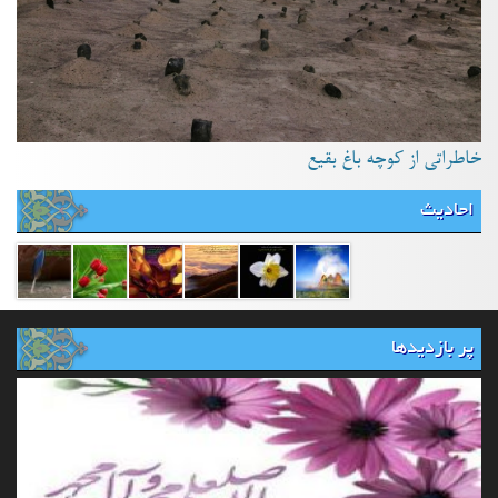
خاطراتی از کوچه باغ بقیع
احادیث
پر بازدیدها