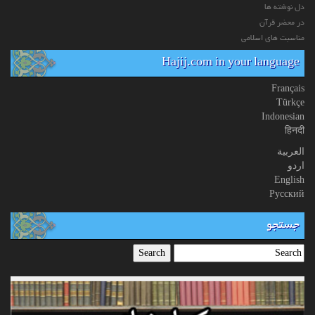
دل نوشته ها
در محضر قرآن
مناسبت های اسلامی
Hajij.com in your language
Français
Türkçe
Indonesian
हिनदी
العربیة
اردو
English
Русский
جستجو