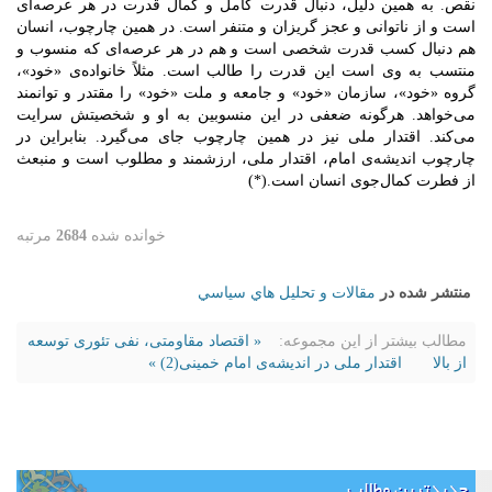
نقص. به همین دلیل، دنبال قدرت کامل و کمال قدرت در هر عرصه‌ای
است و از ناتوانی و عجز گریزان و متنفر است. در همین چارچوب، انسان
هم دنبال کسب قدرت شخصی است و هم در هر عرصه‌ای که منسوب و
منتسب به وی است این قدرت را طالب است. مثلاً خانواده‌ی «خود»،
گروه «خود»، سازمان «خود» و جامعه و ملت «خود» را مقتدر و توانمند
می‌خواهد. هرگونه ضعفی در این منسوبین به او و شخصیتش سرایت
می‌کند. اقتدار ملی نیز در همین چارچوب جای می‌گیرد. بنابراین در
چارچوب اندیشه‌ی امام، اقتدار ملی، ارزشمند و مطلوب است و منبعث
از فطرت کمال‌جوی انسان است.(*)
خوانده شده
2684
مرتبه
منتشر شده در
مقالات و تحليل هاي سياسي
مطالب بیشتر از این مجموعه:
« اقتصاد مقاومتی، نفی تئوری توسعه
از بالا
اقتدار ملی در اندیشه‌ی امام خمینی(2) »
جدیدترین مطالب