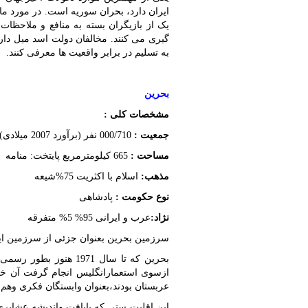
ایران دارد، بحران سوریه است. در مورد م
یک از بازیگران بسته به منافع و ملاحظا
گیری می کنند. مخالفان دولت اسد میل دار
به تسلیم در برابر واقعیت ها معرفی کنند.
بحرین
مشخصات کلی :
جمعیت :
000/710 نفر (برآورد 2007 میلادی)
مساحت :
665 کیلومترمربع پایتخت: منامه
مذهب:
اسلام با اکثریت 75%شیعه
نوع حکومت :
پادشاهی
نژاد:
عرب و ایرانی 95% 5% متفرقه
سرزمین بحرین بعنوان جزئی از سرزمین ایران از اوایل قرن 19 میلادی بتدر
بحرین که تا سال 1971
ازسوی استعمارانگلیس انجام گرفت آن خل
عربستان بودند،بعنوان وابستگان فکری وهم
این اقلیت سنی که بابافت واندیشه عشایری 