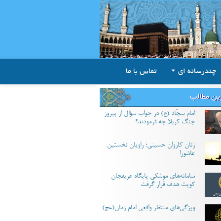
چندرسانه ای
تماس با ما
ین مطالب
امام سجّاد (ع) در جواب سؤال از پیروز
جنگ کربلا چه فرمودند؟
زنان کاروان حسینی؛ راویان نخستین
عاشورا
سامانه‌های موشکی پایگاه عریفجان
کویت هدف قرار گرفت
ویژگی‌های منتظر واقعی امام زمان(عج)