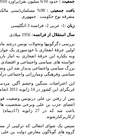
جمعیت :
حدود 6/10 میلیون نفر(برآورد 2010 میلادی)
بافت جمعیتی :
متفرقه نوع حکومت : جمهوری
زبان :
1- عربی 2- فرانسه 3-انگلیسی
سال استقلال از فرانسه:
1956 میلادی
بررسی دگرگونیها وتحولات تونس درچند ماه
اولین جرقۀ انفجاری با خودسوزی یک جوان
وبه یکباره این جرقۀ انفجاری به انبار 
خواسته های سیاسی واجتماعی و اقتصادی و
سیاسی وفرهنگی ومبارزاتی واجتماعی درآن
غربگرای این کشور در 14 ژانویه 2011 انجامید.
پس از رفتن بن علی درتونس وضعیت فوق ا
اعضای حزب بن علی وبرخی شخصیت های م
باعث شد ک
ازکاربرکنارشوند.
سپس یک شوای انتقالی که ترکیبی از مس
گروه های گوناگون معارض دولت بن علی بو