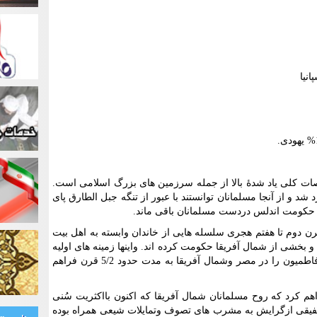
ات کلی یاد شدۀ بالا از جمله سرزمین های بزرگ اسلامی است.
د و از آنجا مسلمانان توانستند با عبور از تنگه جبل الطارق پای
رن دوم تا هفتم هجری سلسله هایی از خاندان وابسته به اهل بیت
بخشی از شمال آفریقا حکومت کرده اند. واینها زمینه های اولیه
را برای تشکیل حکومت شیعی اسماعیلی فاطمیون را در مصر وشمال آفریقا به مدت حدود 5/2 قرن فراهم
م کرد که روح مسلمانان شمال آفریقا که اکنون بااکثریت سُنی
فیقی ازگرایش به مشرب های تصوف وتمایلات شیعی همراه بوده