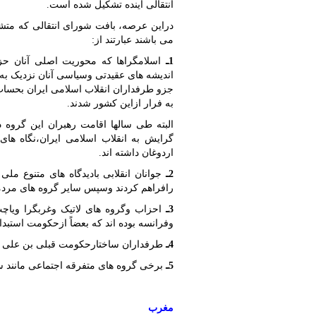
انتقالی آینده تشکیل شده است.
دراین عرصه، بافت شورای انتقالی که مت
می باشند عبارتند از:
1ـ
اسلامگراها که محوریت اصلی آنان حز
جزو طرفداران انقلاب اسلامی ایران بحسا
به فرار ازاین کشور شدند.
البته طی سالها اقامت رهبران این گروه در
گرایش به انقلاب اسلامی ایران،نگاه ها
اردوغان داشته اند.
2ـ
جوانان انقلابی بادیدگاه های متنوع ملی
رافراهم کردند وسپس سایر گروه های مردمی 
3ـ
احزاب وگروه های لاتیک وغربگرا ویاچ
وفرانسه بوده اند که بعضاً ازحکومت استبدا
4ـ
طرفداران ساختارحکومت قبلی بن علی د
5ـ
برخی گروه های متفرقه اجتماعی مانند سل
مغرب