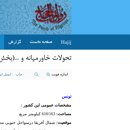
Hajij
صفحه نخست
گزارش
تحولات خاورمیانه و ...(بخش
اندازه فونت
چاپ
ایمیل ا
تونس
مشخصات عمومی این کشور :
مساحت:
610/163 کیلومتر مربع
موقعیت:
شمال آفریقا درسواحل جنوبی مدیت