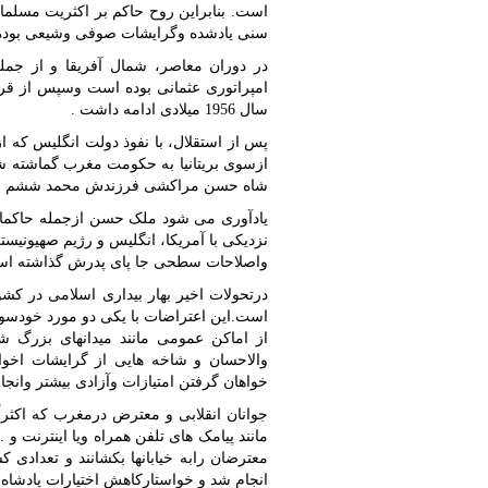
است. بنابراین روح حاکم بر اکثریت مسلما
سنی یادشده وگرایشات صوفی وشیعی بوده
در دوران معاصر، شمال آفریقا و از جمل
سال 1956 میلادی ادامه داشت .
پس از استقلال، با نفوذ دولت انگلیس که 
شاه حسن مراکشی فرزندش محمد ششم بج
یادآوری می شود ملک حسن ازجمله حاکمان 
نزدیکی با آمریکا، انگلیس و رژیم صهیونی
واصلاحات سطحی جا پای پدرش گذاشته ا
درتحولات اخیر بهار بیداری اسلامی در کش
است.این اعتراضات با یکی دو مورد خود
از اماکن عمومی مانند میدانهای بزرگ ش
والاحسان و شاخه هایی از گرایشات اخوا
خواهان گرفتن امتیازات وآزادی بیشتر وانج
جوانان انقلابی و معترض درمغرب که اکثراً
مانند پیامک های تلفن همراه ویا اینترنت 
انجام شد و خواستارکاهش اختیارات پادشاه