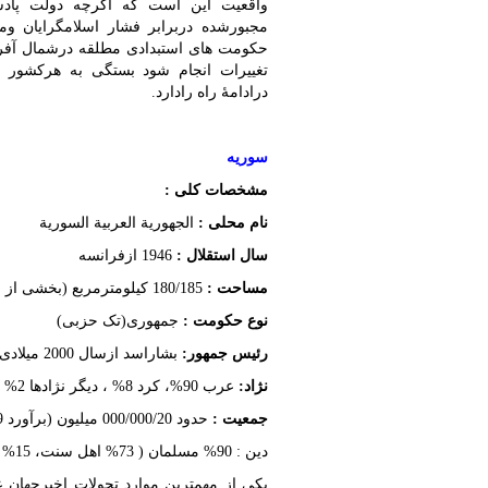
واقعیت این است که اگرچه دولت پادشاه
مجبورشده دربرابر فشار اسلامگرایان وم
حکومت های استبدادی مطلقه درشمال آفریق
تغییرات انجام شود بستگی به هرکشور و
درادامۀ راه رادارد.
سوریه
مشخصات کلی :
نام محلی :
الجهوریة العربیة السوریة
سال استقلال :
1946 ازفرانسه
مساحت :
180/185 کیلومترمربع (بخشی از ارتفاعات جولان سوریه دراشغال رژیم صهیونیستی است)
نوع حکومت :
جمهوری(تک حزبی)
رئیس جمهور:
بشاراسد ازسال 2000 میلادی
نژاد:
عرب 90%، کرد 8% ، دیگر نژادها 2%
جمعیت :
حدود 000/000/20 میلیون (برآورد 2009)
دین : 90% مسلمان ( 73% اهل سنت، 15% علویها ـ 2% دروزی ـ 10% مسیحی )
یکی از مهمترین موارد تحولات اخیرجهان 