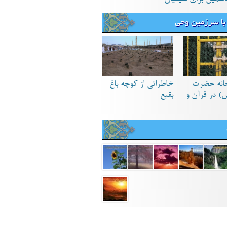
با سرزمین وحی
انه حضرت
خاطراتی از کوچه باغ
) در قرآن و
بقیع