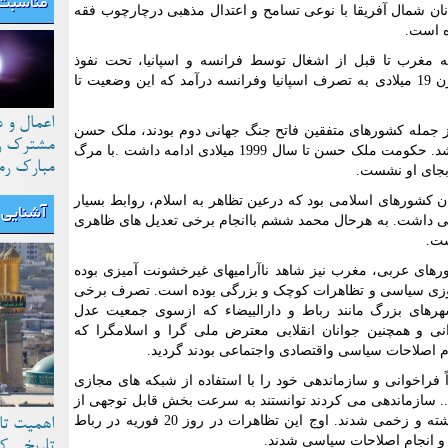
مناسبت 
نان شمال آفریقا با نوعی تسامح و اعتدال مذهبی درچارچوب فقه
 است.
ه مغرب تا قبل از اشغال توسط فرانسه و اسپانیا، تحت نفوذ
امپراتوری عثمانی بوده است وسپس از قرن 19 میلادی به تصرف اسپانیا وفرانسه درآمد که این وضعیت تا
اعمال و 
از جمله کشورهای متفقین فاتح جنگ جهانی دوم بودند، ملک حسن
مشترک رو
ازسوی بریتانیا به حکومت مغرب گماشته شد. حکومت ملک حسن تا سال 1999 میلادی ادامه داشت .با مرگ
مبارک رم
ای او نشست.
کشورهای اسلامی بود که درعین تظاهر به اسلام، روابط بسیار
آشنایی ب
ستی داشت. به هرحال محمد ششم باانجام برخی تعدیل های ظاهری
ست.
ورهای عربی، مغرب نیز شاهد ناآرامیهای غیرخشونت آمیزی بوده
سوزی سیاسی و تظاهرات کوچک و بزرگی بوده است. تصرف برخی
هرهای بزرگ مانند رباط و دارالبیضاء که ازسوی جمعیت عدل
نی و همچنین جوانان انقلابی معترض ملی گرا و اسلامگرا که
ام اصلاحات سیاسی واقتصادی واجتماعی بودند گردید.
 فراخوانی و سازماندهی خود را با استفاده از شبکه های مجازی
و ... سازماندهی می کردند توانستند به سرعت بخش قابل توجهی از
معترضان رابه خیابانها بکشانند و تعدادی کشته و زخمی شدند. اوج این تظاهرات در روز 20 فوریه در رباط
اهمیت تا
 و انجام اصلاحات سیاسی شدند.
تاریخی ک