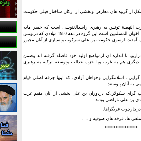
شکل از گروه های معارض وبخشی از ارکان ساختار قبلی حکومت
ب النهضة تونس به رهبری راشدالغنوشی است که خمیر مایه
اندیشه های عقیدتی وسیاسی آنان نزدیک به اخوان المسلمین است.این گروه در دهه 1980 میلادی که درتونس
ب آمدند، ازسوی حکومت بن علی سرکوب وبسیاری از آنان مجبور
اروپا تا اندازه ای ازمواضع اولیه خود فاصله گرفته اند وضمن
ی دیگری هم به غرب ویا حزب عدالت وتوسعه ترکیه به رهبری
 گرایی ـ اسلامگرایی وخواهان آزادی، که اینها جرقه اصلی قیام
به آنان پیوستند.
پ گرای سکولار،که دردوران بن علی بخشی از آنان مقیم غرب
دی بن علی ناراضی بودند.
رچارچوب غربگراها.
فی ها، فرقه های صوفیه و ... .
***************