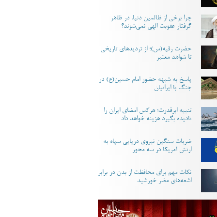
چرا برخی از ظالمین دنیا، در ظاهر
گرفتار عقوبت الهی نمی‌شوند؟
حضرت رقیه(س)؛ از تردیدهای تاریخی
تا شواهد معتبر
پاسخ به شبهه حضور امام حسین(ع) در
جنگ با ایرانیان
تنبیه ابرقدرت؛ هرکس امضای ایران را
نادیده بگیرد هزینه خواهد داد
ضربات سنگین نیروی دریایی سپاه به
ارتش آمریکا در سه محور
نکات مهم برای محافظت از بدن در برابر
اشعه‌های مضر خورشید