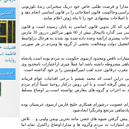
مدارا و فرصت طلبی خاص خود دریک سخنرانی زندۀ تلوزیونی
کراسی وحاکمیت قانون اصلاحاتی را در قانون اساسی انجام دهد و
آشنایی 
 اصلاحات پیشنهادی خود را تا ماه ژوئن اعلام نمایند.
نجام روز 27 خرداد 90 اعلام کرد که کار تدوین قانون اساسی به پایان رسیده است و قانون
اساسی جدید را در دهم تیرماه به همه پرسی می گذارد.بااینحال بیش از 60 شهر مراکش درروز 20 مارس
لاحات بیشتری ازآنچه وعده داده شده بود شدند.به هرحال دراواسط
اتعجیل دولت ومخالفت بخشی از گروه ها ومردم در هر صورتی
فضیلت خ
فاطمه (س
زامتیازات ناقص ومحدود ازسوی حکومت به مردم بوده است.پادشاه
روایات
هی مشروطه داشته باشد.اما عملاً چیزی ازاختیارات نامحدود وی
غرب درقانون جدید لقب امیرالمؤمنین را بر خود گذاشته است.
احادیث
بی دراین است که محمد ششم با برخی اقدامات عوام فریبانه
 پیش گرفته است و با این روش درکنار روحیۀ نسبتاً آرام مردم
د به احزاب و گروه های معارض توانسته است،بر اوضاع مسلط
رای عضویت درشورای همکاری خلیج فارس ازسوی عربستان بوده
ادشاهی مرتجع وغربگرا ایجادشود.
یش گرفتن شیوه های خشن مانند بحرین ویمن ولیبی و ... تلاش
امتیازات به مردم وگروه ها و مدارا،اوضاع راکنترل نماید.اما