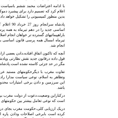
با ادامه اعتراضات محمد ششم باسیاست 
اعلام کرد که تصمیم دارد برای پیشبرد دمو
بدین منظور کمیسیونی را تشکیل خواهد داد تا
پادشاه سرا
باراهپیمائیهای گسترده تر خواهان انجام اص
تیرماه امسال همه پرسی قانون اساسی ب
انجام شد.
آنچه که تاکنون اتفاق افتاده،دادن بعضی ا
قول داده درقانون جدید نقش نظارتی وپادشا
مگر در حد جزئی کاسته نشده است.پادشاه م
تفاوت مغرب با دیگرحکومتهای مستبد عر
وتظاهر به اسلام، نوعی سیاست مدارا رادر
این سرزمین و دادن برخی امتیازات محدو
باشد.
درکناراین وضعیت،دعوت از دولت مغرب ب
است که نوعی تعامل بیشتر بین حکومتهای پ
دریک ارزیابی کلی،حکومت مغرب بجای در پ
کرده است بابرخی اصلاحات ودادن پاره ای 