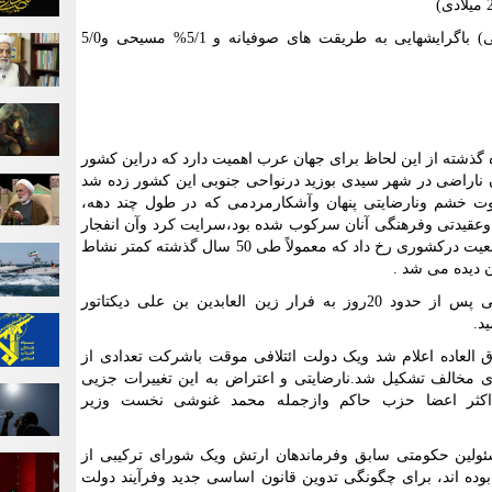
98% مسلمان(سنی مالکی) باگرایشهایی به طریقت های صوفیانه و 5/1% مسیحی و5/0
 گذشته از این لحاظ برای جهان عرب اهمیت دارد که دراین کشور
 ناراضی در شهر سیدی بوزید درنواحی جنوبی این کشور زده شد
باروت خشم ونارضایتی پنهان وآشکارمردمی که در طول چند دهه،
عقیدتی وفرهنگی آنان سرکوب شده بود،سرایت کرد وآن انفجار
بزرگ سیاسی واجتماعی پدیدار شد.این وضعیت درکشوری رخ داد که معمولاً طی 50 سال گذشته کمتر نشاط
 دیده می شد .
این اعتراضات سنگین وخشم آگین مردمی پس از حدود 20روز به فرار زین العابدین بن علی دیکتاتور
لعاده اعلام شد ویک دولت ائتلافی موقت باشرکت تعدادی از
خالف تشکیل شد.نارضایتی و اعتراض به این تغییرات جزیی
ه در 27 ژانویه (17دیماه) اکثر اعضا حزب حاکم وازجمله محمد غنوشی نخست وزیر
ئولین حکومتی سابق وفرماندهان ارتش ویک شورای ترکیبی از
ده اند، برای چگونگی تدوین قانون اساسی جدید وفرآیند دولت