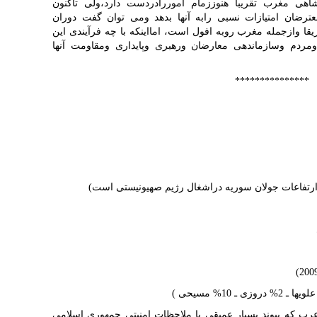
ی مغرب تقریباً هنوززمام اموررادردست دارد،ولی تاکنون
عترضان امتیازات نسبی رابه آنها بدهد ومی توان گفت دوران
ا وازجمله مغرب روبه افول است، امااینکه با چه فرآیندی این
مردم وسازماندهی معارضان ورهبری وپایداری ومقاومت آنها
***************
عرب که پیوند بسیار عمیقی با ملاحظات امنیتی جمهوری اسلامی