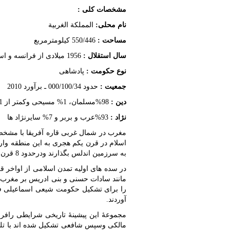
مشخصات کلی :
نام محلی:
المملکة الغربیة
مساحت :
550/446 کیلومترمربع
سال استقلال :
1956 میلادی از فرانسه و اسپانیا
نوع حکومت :
پادشاهی
جمعیت :
حدود 000/100/34 ـ برآورد 2010
دین :
98%مسلمان، 1% مسیحی وکمتر از 1% یهودی.
نژاد :
93%عرب و بربر و 7% سایرنژاد ها
مغرب در شمال غربی قاره آفریقا با مشخص
اسلام در قرن یکم هجری به این منطقه وارد ش
به سرزمین اندلس بگذارند ودرحدود 8 قرن حکومت اندلس دردست مسلمانان باقی ماند.
در سده های اولیه تمدن اسلامی از اواخر ق
مانند سادات حسنی و بنی ادریس بر مغرب و 
آوردند.
مجموعۀ این پیشینۀ تاریخی شرایطی رافراه
مالکی وسپس شافعی تشکیل شده اند با تل