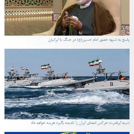
پاسخ به شبهه حضور امام حسین(ع) در جنگ با ایرانیان
تنبیه ابرقدرت؛ هرکس امضای ایران را نادیده بگیرد هزینه خواهد داد