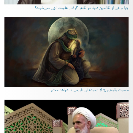
چرا برخی از ظالمین دنیا، در ظاهر گرفتار عقوبت الهی نمی‌شوند؟
حضرت رقیه(س)؛ از تردیدهای تاریخی تا شواهد معتبر