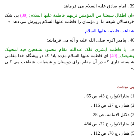
39 . امام صادق علیه السلام می فرمایند:
«
ان اطفال شیعتنا من المؤمنین تربیهم فاطمة علیها السلام
;
(39)
بی شک
خردسالان شیعه ما از مؤمنان را فاطمه علیها السلام پرورش می دهد .»
شفاعت فاطمه علیها السلام
40 . پیامبر اکرم صلی الله علیه و آله می فرمایند:
«
... یا فاطمة ابشری فلک عندالله مقام محمود تشفعین فیه لمحبیک
وشیعتک
;
(40)
ای فاطمه علیها السلام مژده باد! که در پیشگاه خدا مقامی
شایسته داری که در آن مقام برای دوستان و شیعیانت شفاعت می کنی
.»
پی نوشت:
1) بحارالانوار، ج 43، ص 65 .
2) همان، ج 27، ص 116 .
3) دلائل الامامة، ص 28 .
4) بحارالانوار، ج 22، ص 484 .
5) همان، ج 78، ص 112 .