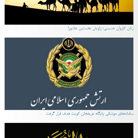
زنان کاروان حسینی؛ راویان نخستین عاشورا
سامانه‌های موشکی پایگاه عریفجان کویت هدف قرار گرفت