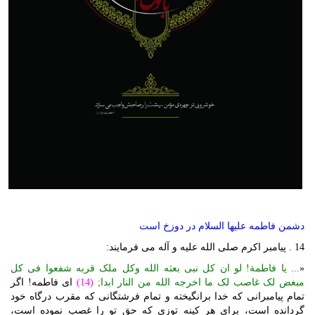
دشمن فاطمه علیها السلام در دوزخ است
14 . پیامبر اکرم صلی الله علیه و آله می فرمایند:
«
... یا فاطمة! لو ان کل نبی بعثه الله وکل ملک قربه شفعوا فی کل
مبغض لک غاصب لک ما اخرجه الله من النار ابدا;
(14)
ای فاطمه! اگر
تمام پیامبرانی که خدا برانگیخته و تمام فرشتگانی که مقرب درگاه خود
گردانده است، برای هر کینه توزی که حق تو را غصب نموده است،