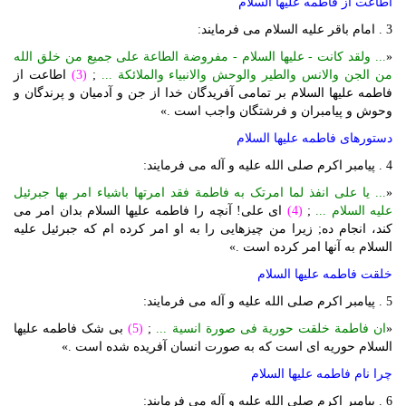
اطاعت از فاطمه علیها السلام
3 . امام باقر علیه السلام می فرمایند:
«
... ولقد کانت - علیها السلام - مفروضة الطاعة علی جمیع من خلق الله
من الجن والانس والطیر والوحش والانبیاء والملائکة ...
;
(3)
اطاعت از
فاطمه علیها السلام بر تمامی آفریدگان خدا از جن و آدمیان و پرندگان و
وحوش و پیامبران و فرشتگان واجب است .»
دستورهای فاطمه علیها السلام
4 . پیامبر اکرم صلی الله علیه و آله می فرمایند:
«
... یا علی انفذ لما امرتک به فاطمة فقد امرتها باشیاء امر بها جبرئیل
علیه السلام ...
;
(4)
ای علی! آنچه را فاطمه علیها السلام بدان امر می
کند، انجام ده; زیرا من چیزهایی را به او امر کرده ام که جبرئیل علیه
السلام به آنها امر کرده است .»
خلقت فاطمه علیها السلام
5 . پیامبر اکرم صلی الله علیه و آله می فرمایند:
«
ان فاطمة خلقت حوریة فی صورة انسیة ...
;
(5)
بی شک فاطمه علیها
السلام حوریه ای است که به صورت انسان آفریده شده است .»
چرا نام فاطمه علیها السلام
6 . پیامبر اکرم صلی الله علیه و آله می فرمایند: