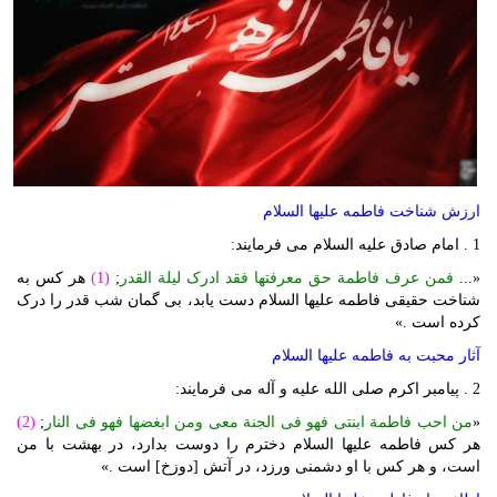
ارزش شناخت فاطمه علیها السلام
1 . امام صادق علیه السلام می فرمایند:
«...
فمن عرف فاطمة حق معرفتها فقد ادرک لیلة القدر
;
(1)
هر کس به
شناخت حقیقی فاطمه علیها السلام دست یابد، بی گمان شب قدر را درک
کرده است .»
آثار محبت به فاطمه علیها السلام
2 . پیامبر اکرم صلی الله علیه و آله می فرمایند:
«
من احب فاطمة ابنتی فهو فی الجنة معی ومن ابغضها فهو فی النار
;
(2)
هر کس فاطمه علیها السلام دخترم را دوست بدارد، در بهشت با من
است، و هر کس با او دشمنی ورزد، در آتش [دوزخ] است .»