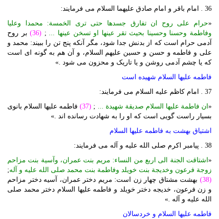
36 . امام باقر و امام صادق علیهما السلام می فرمایند:
«
حرام علی روح ان تفارق جسدها حتی تری الخمسة: محمدا وعلیا
وفاطمة وحسنا وحسینا بحیث تقر عینها او تسخن عینها ...
;
(36)
بر روح
آدمی حرام است که از بدنش جدا شود، مگر آنکه پنج تن را ببیند: محمد و
علی و فاطمه و حسن و حسین علیهم السلام، و آن هم به گونه ای است
که یا چشم آدمی روشن و یا تاریک و محزون می شود .»
فاطمه علیها السلام شهیده است
37 . امام کاظم علیه السلام می فرمایند:
«
ان فاطمة علیها السلام صدیقة شهیدة ...
;
(37)
فاطمه علیها السلام بانوی
بسیار راست گویی است که او را به شهادت رسانده اند .»
اشتیاق بهشت به فاطمه علیها السلام
38 . پیامبر اکرم صلی الله علیه و آله می فرمایند:
«
اشتاقت الجنة الی اربع من النساء: مریم بنت عمران، وآسیة بنت مزاحم
زوجة فرعون وخدیجة بنت خویلد وفاطمة بنت محمد صلی الله علیه و آله
;
(38)
بهشت مشتاق چهار زن است: مریم دختر عمران، آسیه دختر مزاحم
و زن فرعون، خدیجه دختر خویلد و فاطمه علیها السلام دختر محمد صلی
الله علیه و آله .»
فاطمه علیها السلام و خردسالان