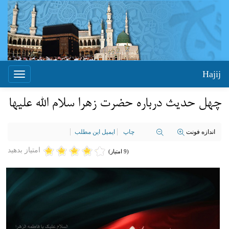
Hajij
Toggle
igation
چهل حدیث درباره حضرت زهرا سلام الله علیها
اندازه فونت
چاپ
ایمیل این مطلب
امتیاز بدهید
(9 امتیاز)