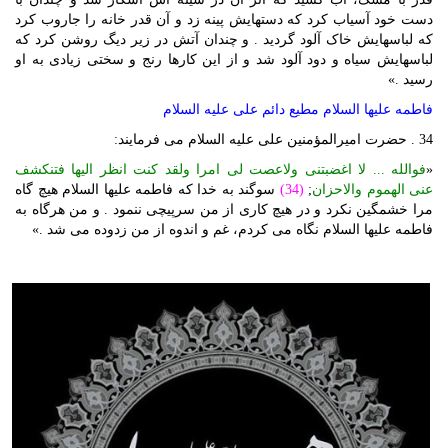
دست خود آسیاب کرد که دستهایش پینه زد و آن قدر خانه را جاروب کرد
که لباسهایش خاک آلود گردید . و چندان آتش در زیر دیگ روشن کرد که
لباسهایش سیاه و دود آلود شد و از این کارها رنج و سختی زیادی به او
رسید .»
فاطمه علیها السلام مطیع دائم علی علیه السلام
34 . حضرت امیرالمؤمنین علی علیه السلام می فرمایند:
«
فوالله ... لا اغضبتنی ولاعصت لی امرا ولقد کنت انظر الیها فتنکشف
عنی الهموم والاحزان
;
(34)
سوگند به خدا که فاطمه علیها السلام هیچ گاه
مرا خشمگین نکرد و در هیچ کاری از من سرپیچی ننمود . و من هرگاه به
فاطمه علیها السلام نگاه می کردم، غم و اندوه از من زدوده می شد .»