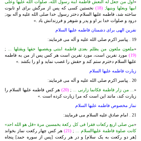
«
اول من جعل له النعش فاطمة ابنة رسول الله، صلوات الله علیها وعلی
ابیها وبعلها وبنیها;
(18)
نخستین کسی که پس از مرگش برای او تابوت
ساخته شد، فاطمه علیها السلام دختر رسول خدا صلی الله علیه و آله بود;
درود و صلوات خدا بر او و پدر و شوهر و فرزندانش باد .»
نفرین الهی برای دشمنان فاطمه علیها السلام
19 . پیامبر اکرم صلی الله علیه و آله می فرمایند:
«
ملعون ملعون من یظلم بعدی فاطمة ابنتی ویغصبها حقها ویقتلها ...
;
(19)
مورد نفرین است، مورد نفرین است هر کس پس از من به فاطمه
علیها السلام دخترم ستم کند و حقش را غصب نماید و او را بکشد .»
زیارت فاطمه علیها السلام
20 . پیامبر اکرم صلی الله علیه و آله می فرمایند:
«
... من زار فاطمة فکانما زارنی ...
;
(20)
هر کس فاطمه علیها السلام را
زیارت کند، مانند این است که مرا زیارت کرده است .»
نماز مخصوص فاطمه علیها السلام
21 . امام صادق علیه السلام می فرمایند:
«
من صلی اربع رکعات فقرا فی کل رکعة بخمسین مرة «قل هو الله احد»
کانت صلوة فاطمة علیهاالسلام ...
;
(21)
هر کس چهار رکعت نماز بخواند
[هر دو رکعت به یک سلام] و در هر رکعت [پس از سوره حمد] پنجاه