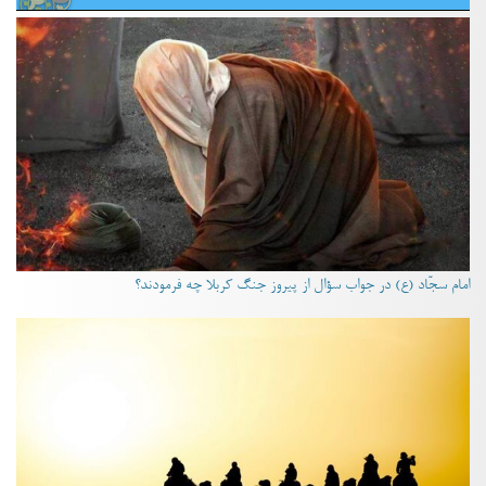
امام سجّاد (ع) در جواب سؤال از پیروز جنگ کربلا چه فرمودند؟