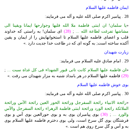
ایمان فاطمه علیها السلام
28 . پیامبر اکرم صلی الله علیه و آله می فرمایند:
«
یا سلمان! ان ابنتی فاطمة ملا الله قلبها وجوارحها ایمانا ویقینا الی
مشاشها تفرغت لطاعة الله ...
;
(28)
ای سلمان! به راستی که خداوند
قلب و اعضای فاطمه علیها السلام تا استخوانهایش را از ایمان و یقین
آکنده ساخته است; به گونه ای که در طاعت خدا جدیت دارد .»
زیارت شهیدان
29 . امام صادق علیه السلام می فرمایند:
«
ان فاطمة علیها السلام کانت تاتی قبور الشهداء فی کل غداة سبت ...
;
(29)
فاطمه علیها السلام در هر بامداد شنبه به مزار شهیدان می رفت .»
بوی خوش فاطمه علیها السلام
30 . پیامبر اکرم صلی الله علیه و آله می فرمایند:
«
رائحة الانبیاء رائحة السفرجل ورائحة الحور العین رائحة الآس ورائحة
الملائکة رائحة الورد ورائحة ابنتی فاطمة الزهراء رائحة السفرجل والآس
والورد ...
;
(30)
بوی پیامبران بوی به و بوی حورالعین بوی آس و بوی
فرشتگان بوی گل سرخ است، ولی بوی دخترم فاطمه علیها السلام بوی
به و آس و گل سرخ روی هم است .»