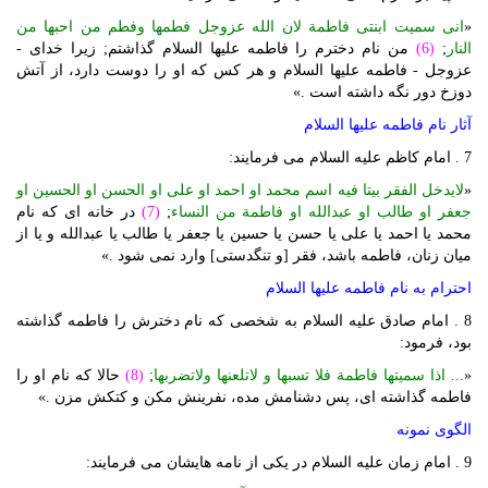
«
انی سمیت ابنتی فاطمة لان الله عزوجل فطمها وفطم من احبها من
النار
;
(6)
من نام دخترم را فاطمه علیها السلام گذاشتم; زیرا خدای -
عزوجل - فاطمه علیها السلام و هر کس که او را دوست دارد، از آتش
دوزخ دور نگه داشته است .»
آثار نام فاطمه علیها السلام
7 . امام کاظم علیه السلام می فرمایند:
«
لایدخل الفقر بیتا فیه اسم محمد او احمد او علی او الحسن او الحسین او
جعفر او طالب او عبدالله او فاطمة من النساء
;
(7)
در خانه ای که نام
محمد یا احمد یا علی یا حسن یا حسین یا جعفر یا طالب یا عبدالله و یا از
میان زنان، فاطمه باشد، فقر [و تنگدستی] وارد نمی شود .»
احترام به نام فاطمه علیها السلام
8 . امام صادق علیه السلام به شخصی که نام دخترش را فاطمه گذاشته
بود، فرمود:
«
... اذا سمیتها فاطمة فلا تسبها و لاتلعنها ولاتضربها
;
(8)
حالا که نام او را
فاطمه گذاشته ای، پس دشنامش مده، نفرینش مکن و کتکش مزن .»
الگوی نمونه
9 . امام زمان علیه السلام در یکی از نامه هایشان می فرمایند: