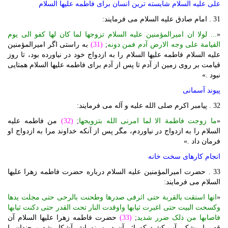
علی علیه السلام شایسته ترین انسان برای فاطمه علیها السلام
31 . امام صادق علیه السلام می فرمایند:
«
... لولا ان امیرالمؤمنین علیه السلام تزوجها لما کان لها کفو الی یوم
القیامة علی وجه الارض آدم فمن دونه
;
(31)
به راستی اگر امیرالمؤمنین
علیه السلام فاطمه علیها السلام را به ازدواج خود در نیاورده بود، تا روز
قیامت بر روی زمین از آدم تا پس از آدم برای فاطمه علیها السلام همتایی
نبود .»
پیوند آسمانی
32 . پیامبر اکرم صلی الله علیه و آله می فرمایند:
«
ما زوجت فاطمة الا لما امرنی الله بتزویجها
;
(32)
من فاطمه علیه
السلام را به ازدواج در نیاوردم، مگر پس از آنکه خداوند مرا به ازدواج او
فرمان داد .»
انجام کارهای سخت خانه
33 . حضرت امیرالمؤمنین علیه السلام درباره حضرت فاطمه زهرا علیها
السلام می فرمایند:
«
انها استقت بالقربة حتی اثرفی صدرها وطحنت بالرحی حتی مجلت یدها
وکسحت البیت حتی اغبرت ثیابها واوقدت النار تحت القدر حتی دکنت ثیابها
فاصابها من ذلک ضرر شدید
;
(33)
حضرت فاطمه زهرا علیها السلام آن
قدر با مشک، آب کشید که اثر آن در سینه اش آشکار شد و چندان با