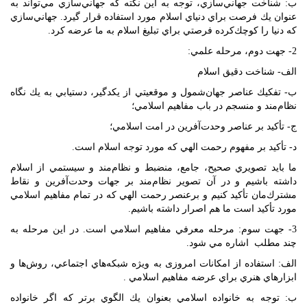
ب: شناخت جهاني‌سازي، توجه به اين نكته كه جهاني‌سازي مي‌تواند به
عنوان يك فرصت براي دنياي اسلام مورد استفاده قرار گيرد. جهاني‌سازي
كه دنيا را كوچك‌كرده فرصتي براي تبليغ اسلام به ما عرضه كرد.
2- جهت دوم،‌ مرحله علمي:
الف- شناخت دقيق اسلام
ب- تفكيك عناصر جهان‌شمول و موقعيتي از يکدگير، دستیابي به يك نگاه
نظام‌مند و منسجم در باب مفاهيم اسلامي؛
ج- تأكيد بر عناصر وحدت‌آفرين در امت اسلامي؛
د- تأكيد بر مفهوم رحمت الهي كه مورد توجه اسلام است.
ما بايد تصويري صحيح، جامع،‌ منضبط و نظام‌مند و سيستمي از اسلام
داشته باشيم و در آن تصوير نظام‌مند بر جهات وحدت‌آفرين و نقاط
مشترك‌مان تأكيد كنيم و برعنصر رحمت الهي كه در تمام مفاهيم اسلامي
مورد تأكيد است ما هم اصرار داشته باشيم.
3- جهت سوم:‌ مرحله معرفي مفاهيم اسلامي است. در اين مرحله به
چند مطلب اشاره مي شود.
الف: ‌استفاده از امكانات امروزی به ويژه شبكه‌هاي اجتماعي، روش‌ها و
ابزارهاي هنري براي عرضه مفاهيم اسلامي .
ب: توجه به خانواده اسلامي بعنوان يك الگوي برتر كه اگر خانواده