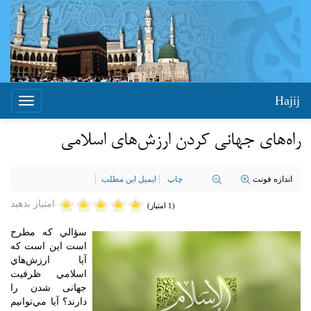
Hajij
Toggle
igation
راه‌هاي جهاني كردن ارزش‌هاي اسلامي
اندازه فونت
چاپ
ایمیل این مطلب
امتیاز بدهید
(1 امتیاز)
سؤالي كه مطرح
است اين است كه
آيا ارزش‌هاي
اسلامي ظرفيت
جهانی شدن را
دارند؟ آيا مي‌توانيم