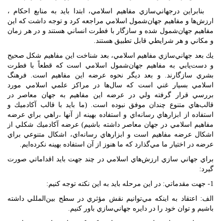
بنابراين درجهاني‌سازي مفاهيم اسلامي، ابتدا بايد به منابع احكام ،
ارزش‌ها و مفاهيم جهان‌شمول اسلامي مراجعه كرد و توجه داشت كه اين
مفاهيم جهان‌شمول شده و سازگار با فطرت انساني هستند و در هر زمان
و مكاني و هر شرايطي قابل تطبيق هستند.
يك بعد جهاني‌سازي مفاهيم اسلامي، بعد شناخت اين مفاهيم شكل صحيح
و دست‌يابي به مفاهيم جهان‌شمول اسلامي است كه قطعاً‌ با فطرت
بشري سازگارند. و بعد ديگر نحوه عرضه اين مفاهيم است. فرهنگ
اسلامي بسيار غني است كه سال‌ها در مراكز علمي اسلامي مورد
بررسي قرار گرفته ولي در عرضه اين مفاهيم به جهان معاصر در
قالب‌هاي متنوع چندان موفق نبوده است. (ما بايد با قالب آكادميك و
استفاده از ابزارهاي رسانه‌اي و استفاده بهينه از آنها ،راهي براي عرضه
مفاهيم اسلامي در جهان معاصر داشته باشيم) عرضه آكادميك شكلي از
اشكال عرضه مفاهيم است و ابزارهاي رسانه‌اي، اشكال متنوعي براي
عرضه در اختيار ما مي‌گذارد كه ما هنوز از آن استفاده بهينه نكرده‌ايم.
براي جهاني سازي ارزش‌هاي اسلامي در چند جهت بايد اقداماتي صورت
گيرد:
1- جهت مقدماتي:‌ در اين مرحله بايد به اين نكته توجه كنيم:
الف: اعتقاد به اينكه مي‌توانيم نقش مؤثري در سطح بين‌المللي داشته
باشيم و توان خود را در دايره جهاني‌سازي باور كنيم.