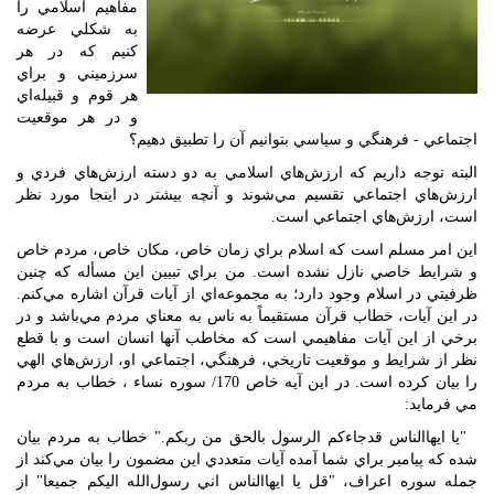
مفاهيم اسلامي را
به شكلي عرضه
كنيم كه در هر
سرزميني و براي
هر قوم و قبيله‌اي
و در هر موقعيت
اجتماعي - فرهنگي و سياسي بتوانيم آن را تطبيق دهيم؟
البته توجه داريم كه ارزش‌هاي اسلامي به دو دسته ارزش‌هاي فردي و
ارزش‌هاي اجتماعي تقسيم مي‌شوند و آنچه بيشتر در اينجا مورد نظر
است، ارزش‌هاي اجتماعي است.
اين امر مسلم است كه اسلام براي زمان خاص،‌ مكان خاص، مردم خاص
و شرايط خاصي نازل نشده است. من براي تبيين اين مسأله كه چنين
ظرفيتي در اسلام وجود دارد؛ به مجموعه‌اي از آيات قرآن اشاره مي‌كنم.
در اين آيات، خطاب قرآن مستقيماً‌ به ناس به معناي مردم مي‌باشد و در
برخي از اين آيات مفاهيمي است كه مخاطب آنها انسان است و با قطع
نظر از شرايط و موقعيت تاريخي، فرهنگي، اجتماعي او، ارزش‌هاي الهي
را بيان كرده است. در اين آيه خاص 170/ سوره نساء ، خطاب به مردم
مي فرمايد:
"يا ايها‌الناس قدجاءكم الرسول بالحق من ربكم." خطاب به مردم بيان
شده كه پيامبر براي شما آمده آيات متعددي اين مضمون را بيان مي‌كند از
جمله سوره اعراف، "قل يا ايها‌الناس اني رسول‌الله اليكم جميعا"‌ از