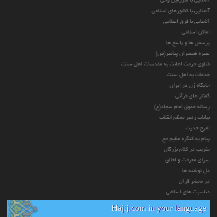
آشنایی با سرزمین وحی
آشنایی با کشورهای اسلامی
آشنایی با فرق اسلامی
اماکن اسلامی
پرسش ها و پاسخ ها
سیره همسران پیامبر(ص)
فتاوی حرمت اهانت به مقدسات اهل سنت
خدمات به اهل سنت
جایگاه زن در ایران
گفتار های قرآنی
رساله حقوق امام سجاد(ع)
بیانات رهبر معظم انقلاب
شرح حدیث
پیام به کنگره عظیم حج
تقریب در کلام بزرگان
سرای معرفت و اخلاق
دل نوشته ها
در محضر قرآن
مناسبت های اسلامی
Hajij.com in your language