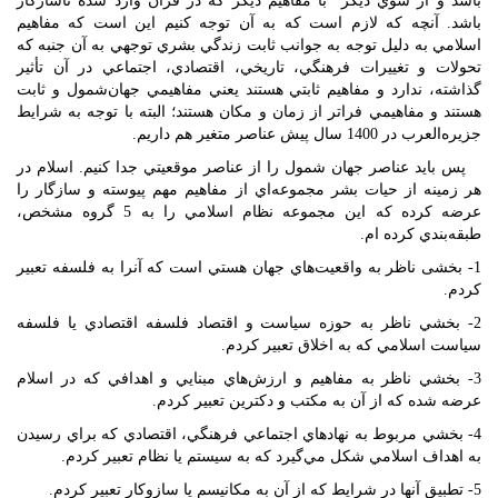
باشد و از سوي ديگر با مفاهيم ديگر كه در قرآن وارد شده ناسازگار
باشد. آنچه كه لازم است كه به آن توجه كنيم اين است كه مفاهيم
اسلامي به دليل توجه به جوانب ثابت زندگي بشري توجهي به آن جنبه كه
تحولات و تغييرات فرهنگي، تاريخي، اقتصادي، اجتماعي در آن تأثير
گذاشته، ندارد و مفاهيم ثابتي هستند يعني مفاهيمي جهان‌شمول و ثابت
هستند و مفاهيمي فراتر از زمان و مكان هستند؛ البته با توجه به شرايط
جزيره‌العرب در 1400 سال پيش عناصر متغير هم داريم.
پس بايد عناصر جهان شمول را از عناصر موقعيتي جدا كنيم. اسلام در
هر زمينه از حيات بشر مجموعه‌اي از مفاهيم مهم پيوسته و سازگار را
عرضه كرده كه اين مجموعه نظام اسلامي را به 5 گروه مشخص،
طبقه‌بندي كرده ام.
1- بخشی ناظر به واقعيت‌هاي جهان هستي است که آنرا به فلسفه تعبير
كردم.
2- بخشي ناظر به حوزه سياست و اقتصاد فلسفه اقتصادي يا فلسفه
سياست اسلامي كه به اخلاق تعبير كردم.
3- بخشي ناظر به مفاهيم و ارزش‌هاي مبنايي و اهدافي كه در اسلام
عرضه شده كه از آن به مكتب و دكترين تعبير كردم.
4- بخشي مربوط به نهادهاي اجتماعي فرهنگي، اقتصادي كه براي رسيدن
به اهداف اسلامي شكل مي‌گيرد كه به سيستم يا نظام تعبير كردم.
5- تطبيق آنها در شرايط كه از آن به مكانيسم يا سازوكار تعبير كردم.