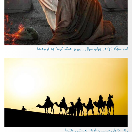
امام سجّاد (ع) در جواب سؤال از پیروز جنگ کربلا چه فرمودند؟
زنان کاروان حسینی؛ راویان نخستین عاشورا