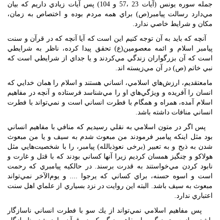
جمله سوره يونس (آيات 23 ،57 و 104) پس آيات زيادي داريم كه بيان
مي‌دارد رسالت پيامبر(ص) براي همه مردم بوده و اختصاص به زمان،
مكان و شرايط خاصي ندارد.
آنچه كه بايد به آن توجه كنيم اين است كه آيا آنچه كه در قرآن و سنت
پيامبر اسلام و ائمه معصومين(ع) تحقق پيدا كرده، ناظر به شرايطي
است كه آن بزرگواران زندگي مي‌كردند و يا جداي از شرايطي است كه
نبي خاتم (ص) در آن مي‌زيسته اند.
مامعتقديم، ارزش‌هاي اسلامي، انساني هستند و اسلام را همان خدايي كه
انسان را آفريده و ويژگي‌هاي او را مي‌شناسد فرستاده و آنچه در مفاهيم
اسلام آمده، همراه و همگام با فطرت انساني است و نمي‌تواند با فطرت
انساني منافات داشته باشد.
پس اگر در متون اسلامي به نقلي رسيديم كه منافي با مفاهيم انساني
بود مثل اينكه پيامبر فرمودند من مبعوث شدم به سيف و يا من مبعوث
شدن به ذبح و به تعبير (برخی نعوذ‌بالله) پيامبر، را با شخصيت‌هايي مثل
هولاكو و چنگيز همسان كرديم زيرا آنها كساني بودند كه با قتل و غارت و
نابود كردن مي‌خواستند به قدرت برسند. در حالكيه پيامبري كه رحمت
است و اسوه حسنه، براي كساني كه يرجوا .... و يوم‌الآخر نمي‌تواند
مبعوث به سيف باشد. البته اين روايت در نزد بسياري از علماي اهل سنت
اعتباري ندارد.
پس مفاهيم اسلامي نمي‌تواند از يك سو با فطرت انساني ناسازگار