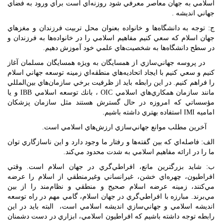
اسلامي به جهان معاصر معرفي شود روزنه‌اي است براي ورود به فضاي
جهاني انديشه .
ج: توجه به دانشگاه‌ها و خانواده بعنوان محل تربيت فرزندان و مغز‌هاي
جهان اسلام كه سعي كنيم مفاهيم اسلامي را در خانواده‌ها به فرزندان و
در سطح دانشگاه‌ها به شخصيت‌هاي علمي خود آموزش دهيم.
در پروسه جهاني‌سازي از همسايگان به ويژه همسايگان مسلمان آغاز
كنيم و سعي كنيم با ايجاد اتحاديه‌هاي منطقه‌اي زمينه توسعه جهاني اسلام
را فراهم كنيم. در اين رابطه بايد از ظرفيت برخي سازمان‌هاي بين‌المللي
مانند سازمان همكاري‌هاي اسلامي OIC ، بانك توسعه اسلامي IBB و يا
مؤسساتي كه امروزه در حال گسترش هستند مثل سازمان پزشكان
اماميه IMI استفاده بهتري داشته باشيم.
آخرين مطلب موانع جهاني‌سازي ارزش‌هاي اسلامي است.
الف: فاصله‌اي كه بين گفته‌ها و رفتار ما وجود دارد و اين ناسازگاري توان
ما را در ارائه مفاهيم اسلامي به شدت محدود مي‌كند.
ب: شايد بزرگترين مانع، افراطي‌گري در جهان اسلام است. وقتي
افراطيون، چهره‌اي خشن،‌ غيرانساني وغيرمنطقي از اسلام را عرضه
مي‌كنند، زمينه عرضه اسلام صحيح و منطقي و نظام‌مند را از بين
مي‌برند. مبارزه با افراطي‌گري در جهان اسلام، گامي مهم در راه توسعه
انديشه اسلامي و جهاني‌سازي انديشه اسلامي است، البته بايد در اين
رابطه توجه داشته باشيم كه افراطيون اسلامي، ابزاري در دست دشمنان