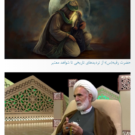
حضرت رقیه(س)؛ از تردیدهای تاریخی تا شواهد معتبر