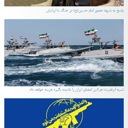
پاسخ به شبهه حضور امام حسین(ع) در جنگ با ایرانیان
تنبیه ابرقدرت؛ هرکس امضای ایران را نادیده بگیرد هزینه خواهد داد