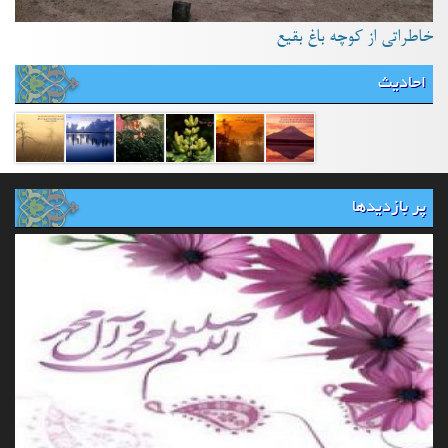
خاطراتی از کوچه باغ بقیع
احادیث
پر بازدیدها