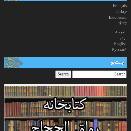
Français
Türkçe
Indonesian
हिनदी
العربیة
اردو
English
Русский
جستجو