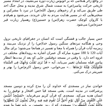
در واقع زائر هنگامی که بر اتوبوس زیارت دوره می‌نشیند، در امتداد مسیر
تاریخی حرکت پیامبر(ص) به سمت شمال شرق مدینه و محل جنگ احد
طی طریق می‌کند و از زخم‌های رسول الله(ص) در نبرد با مشرکین و
سختی‌هایی که در مسیر هدایت مردم به جان خریدند، می‌شنود و هم‌قدم
با کاروان کوچک حضرت زهرا(س)‌ و حسنین(ع) رهسپار زیارت قبر
حمزه(س) می‌شود.
حس بسیار جالب و قشنگی است که انسان در جغرافیای تاریخی نزول
وحی و هنگامه نبردهای سنگین رسول خدا(ص) را از نزدیک می‌بیند و
زمزمه آیات قرآن را همراه با معنا و تفسیر در همانجا می‌شنود؛ برای مثال
آیات 120 تا 180 سوره مبارکه آل عمران اشاره به رویدادهای مختلف در
غزوه احد دارد. یا وقتی در مسجد ذوقبلتین جایی که بعد از مدت‌ها انتظار
پیامبر قبله مسلمان تغییر می‌یابد، آیه « قَدْ نَرَى تَقَلُّبَ وَجْهِکَ فِی السَّمَاءِ
فَلَنُوَلِّیَنَّکَ قِبْلَةً تَرْضَاهَا ...» می‌خوانی، حس رسول اکرم(ص) را بهتر و
شیرینتر درک می‌کنی.
خواندن نماز در مسجدی که خداوند آن را مدح کرده و دومین مسجد
پرشرافت در مدینه است، یعنی مسجد قبا حس افتخار و توفیق را به
انسان هدیه می‌کند. مسجدی که قرآن کریم می‌فرماید: «لمَسْجِدٌ أُسِّسَ
عَلَى التَّقْوَى مِنْ أَوَّلِ یَوْمٍ أَحَقُّ أَنْ تَقُومَ فِیهِ فِیهِ رِجَالٌ یُحِبُّونَ أَنْ یَتَطَهَّرُوا
وَاللَّهُ یُحِبُّ الْمُطَّهِّرِینَ؛ مسجدى که از روز نخستین بر پایه تقوا بنا شده