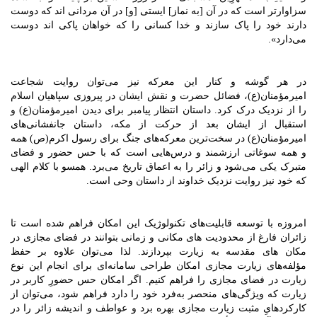
سزاوارتر است که در آن [به نماز] ایستى [و] در آن مردانى‏ اند که دوست
دارند خود را پاک سازند و خدا کسانى را که خواهان پاکى‏ اند دوست
مى‌دارد».
در هر گوشه و کنار این معرکه نیز می‌توان روایت شجاعت
امیرمؤمنان(ع)، فضائل حضرت و نقش ایشان در پیروزی سپاهیان اسلام
را از نزدیک درک کرد. داستان انتظار پیامبر برای دیدن امیرمؤمنان(ع) و
استقبال از ایشان بعد از حرکت از مکه، داستان جانفشانی‌های
امیرمؤمنان(ع)‌ در سخت‌ترین معرکه‌های جنگ برای رسول اکرم(ص) همه
و همه سوغاتی ارزشمند و درس‌هایی است که با حس حضور و فضای
متبرک یکی می‌شود و زائر را به اعماق تاریخ می‌برد. همسو با کلام الهی
که خود نیز روایت نزدیک خداوند از داستان وحی است.
امروزه با توسعه قابلیت‌های تکنولوژیک این امکان فراهم شده است تا
زائران فارغ از محدودیت های مکانی و زمانی بتوانند در فضای مجازی در
مکان های مقدسه به زیارت بپردازند. لذا می‌توان علاوه بر حفظ
مؤلفه‌های زیارت مجازی امکان طراحی سامانه‌ای برای انجام این نوع
زیارت در فضای مجازی را فراهم کنیم. اگر امکان حس حضورِ کاربر در
زیارت که ویژگی‌های منحصر به‌فرد خود را دارد فراهم شود، می‌توان از
کارکردهایِ مثبت زیارت مجازی بهره برد و عواطف و اندیشه زائر را در