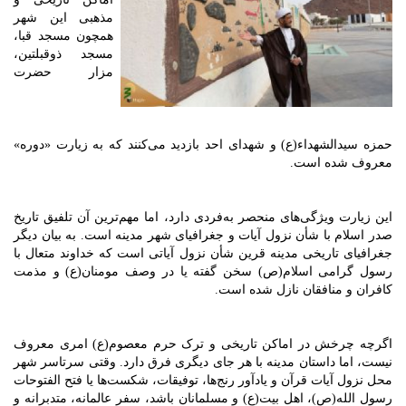
مذهبی این شهر
همچون مسجد قبا،
مسجد ذوقبلتین،
مزار حضرت
حمزه سیدالشهداء(ع) و شهدای احد بازدید می‌کنند که به زیارت «دوره»
معروف شده است.
این زیارت ویژگی‌های منحصر به‌فردی دارد، اما مهم‌ترین آن تلفیق تاریخ
صدر اسلام با شأن نزول آیات و جغرافیای شهر مدینه است. به بیان دیگر
جغرافیای تاریخی مدینه قرین شأن نزول آیاتی است که خداوند متعال با
رسول گرامی اسلام(ص) سخن گفته یا در وصف مومنان(ع) و مذمت
کافران و منافقان نازل شده است.
اگرچه چرخش در اماکن تاریخی و ترک حرم معصوم(ع) امری معروف
نیست، اما داستان مدینه با هر جای دیگری فرق دارد. وقتی سرتاسر شهر
محل نزول آیات قرآن و یادآور رنج‌ها، توفیقات، شکست‌ها یا فتح الفتوحات
رسول الله(ص)، اهل بیت(ع) و مسلمانان باشد، سفر عالمانه، متدبرانه و