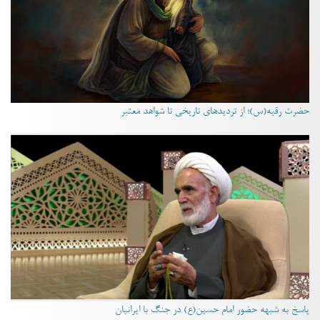
حضرت رقیه(س)؛ از تردیدهای تاریخی تا شواهد معتبر
پاسخ به شبهه حضور امام حسین(ع) در جنگ با ایرانیان