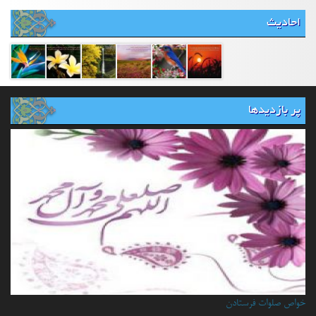
احادیث
پر بازدیدها
خواص صلوات فرستادن