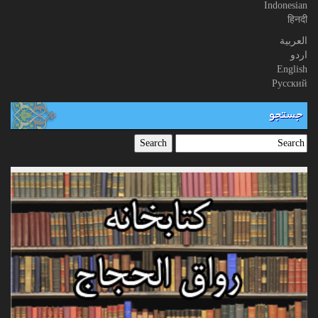
Indonesian
हिनदी
العربیة
اردو
English
Русский
جستجو