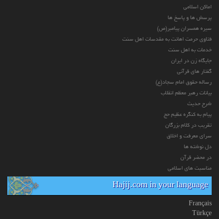
اماکن اسلامی
پرسش ها و پاسخ ها
سیره همسران پیامبر(ص)
فتاوی حرمت اهانت به مقدسات اهل سنت
خدمات به اهل سنت
جایگاه زن در ایران
گفتار های قرآنی
رساله حقوق امام سجاد(ع)
بیانات رهبر معظم انقلاب
شرح حدیث
پیام به کنگره عظیم حج
تقریب در کلام بزرگان
سرای معرفت و اخلاق
دل نوشته ها
در محضر قرآن
مناسبت های اسلامی
Hajij.com in your language
Français
Türkçe