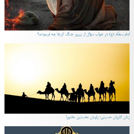
امام سجّاد (ع) در جواب سؤال از پیروز جنگ کربلا چه فرمودند؟
زنان کاروان حسینی؛ راویان نخستین عاشورا