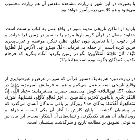
با بصیرت در این شهر و زیارت مشاهده مقدس آن هم زیارت محسوب
می‌شود و هم کلاسی درس‌آموز خواهد بود.
بازدید از اماکن تاریخی مدینه منور در واقع عمل به کتاب و سنت است.
خداوند متعال در قرآن کریم بارها مردم را به سیر در زمین فرا خوانده و
این دعوت را با تعابیری چون تعلق، نظر، تفکر، موعظه و عبرت‌پذیری
قرین کرده است. از جمله می‌فرماید: «قُلْ سِیرُوا فِی الْأَرْضِ ثُمَّ انْظُرُوا
کَیْفَ کَانَ عَاقِبَةُ الْمُکَذِّبِینَ؛ بگو در زمین بگردید آنگاه بنگرید که فرجام
تکذیب ‏کنندگان چگونه بوده است»(انعام/7).
در زیارت دوره هم به یک دستور قرآنی که سیر در عرض و عبرت‌پذیری از
وقایع تاریخی است، عمل می‌کنیم و هم به فرمایش امیرمؤمنان(ع) در
خطبه 157 نهج‌البلاغه گوش می‌دهیم. حضرت می‌فرمایند: «عِبَادَ اللَّهِ، إِنَّ
الدَّهْرَ یَجْرِی بِالْبَاقِینَ کَجَرْیِهِ بِالْمَاضِینَ ... آخِرُ فَعَالِهِ کَأَوَّلِهِ، مُتَشَابِهَةٌ أُمُورُهُ،
مُتَظَاهِرَةٌ أَعْلَامُهُ؛ بندگان خدا! روزگار بر باقى ماندگان آنسان مى‌گذرد که
بر پیشینیان گذشت... پایان کارش با آغاز آن یکى است، ماجراها و
رویدادهاى آن همانند یکدیگرند، و نشانه‌هاى آن آشکار است». این بیان نیز
به نوعی تشویق بر مطالعه تاریخ و سرگذشت پیشینیان است.