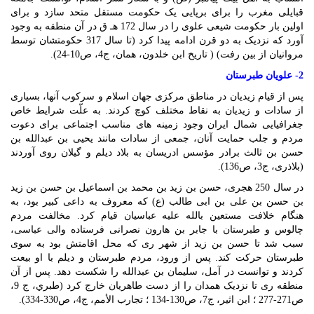
قبایلی مغرب را برای برپایی یک حکومت مستقل متحد سازد و برای
اولین بار حکومت شیعی علوی را در سال 172 هـ ق در آن منطقه به وجود
آورد که نزدیک به دو قرن ادامه پیدا کرد (تا سال 317 حکومتشان توسط
مروانیان از بین رفت) ( تاریخ ابن خلدون، همان، ج4، ص10-24).
2- علویان طبرستان
پس از قیام زیدیان در مناطق مرکزی جهان اسلام و سرکوب آنها، بسیاری
از سادات و زیدیان به نقاط مختلف کوچ کردند. به علّت شرایط خاص
جغرافیایی شمال ایران وجود زمینه های مناسب اجتماعی برای دعوت
مردم و جلب حمایت آنان، جمعی از سادات مانند یحیی بن عبدالله بن
حسن بن ثالث برادر مؤسس ادریسان به بلاد دیلم و گیلان روی آوردند
(بلاذری، ج3، ص136).
در سال 250 هجری، حسن بن زید بن محمد بن اسماعیل بن حسن بن زید
بن حسن بن علی بن ابی طالب (ع) که معروف به داعی کبیر بود، به
هنگام خلافت مستعین بالله علیه عباسیان قیام کرد. مخالفت مردم
چالوس و طبرستان با جابر بن هارون نصرانی فرستاده والی عباسی،
سبب شد تا حسن بن زید از شهر ری که محل اقامتش بود به سوی
طبرستان حرکت کند. پس از ورود، مردم طبرستان و دیلم با او بیعت
کردند و توانست در آمل، سلیمان بن عبدالله را شکست دهد. پس از آن
منطقه ری تا نزدیک همدان را از دست طاهریان خارج کرد (طبري، ج 9،
ص271-277 ؛ ابن اثير، ج7، ص130-134 ؛ تجارب الأمم، ج4، ص330-334).