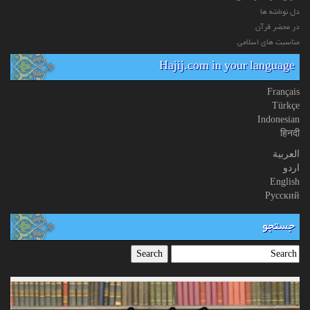
دل نوشته ها
در محضر قرآن
مناسبت های اسلامی
Hajij.com in your language
Français
Türkçe
Indonesian
हिनदी
العربیة
اردو
English
Русский
جستجو