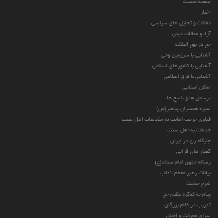
صفحه نخست
اخبار
مقالات و تحلیل های سیاسی
آراء و مقالات دینی
حج در نهج البلاغه
آشنایی با سرزمین وحی
آشنایی با کشورهای اسلامی
آشنایی با فرق اسلامی
اماکن اسلامی
پرسش ها و پاسخ ها
سیره همسران پیامبر(ص)
فتاوی حرمت اهانت به مقدسات اهل سنت
خدمات به اهل سنت
جایگاه زن در ایران
گفتار های قرآنی
رساله حقوق امام سجاد(ع)
بیانات رهبر معظم انقلاب
شرح حدیث
پیام به کنگره عظیم حج
تقریب در کلام بزرگان
سرای معرفت و اخلاق