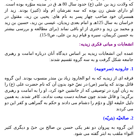
که ولادت زید بن علی (ع) حدود سال 80 هـ ق در مدینه منوّره بوده است.
او دارای شش زن بوده که سه نفرشان ام ولد (کنیز) بودند. زید از
همسران خود صاحب چهار پسر به نام های: یحیی بن زید، مقتول در
خراسان به سال 125هـ و امام بعدی زیدیان، عیسی بن زید، حسین بن زید
و محمد بن زید و دختری از او باقی نماند (برای مطالعه و بررسی بیشتر
به حسین کریمان، سیره و قیام زید بن علی، ص9-15).
انشعابات و مبانی فکری زیدیه:
عمده این انشعابات زیدیه بر اساس دیدگاه آنان درباره امامت و رهبری
جامعه شکل گرفت و به سه گروه تقسیم شدند:
1. جارودیه (سرحوبیه)
فرقه ای از زیدیه که به ابو الجارود زیاد بن منذر منسوب بودند. این گروه
قائل بودند که پیامبر (ص) در نصّ خود بدون آن که نام حضرت علی (ع) را
به زبان آورد در توصیفی که از جانشین خود کرد، او را به امامت و رهبری
برگزید؛ و قائل شدند چون صحابه دست بیعت ندادند، کافر شدند. به همین
دلیل خلیفه اوّل و دوّم را دشنام می دادند و حکم به گمراهی و کفر این دو
می کردند
2. صالحیّه (بتریّه)
این گروه به پیروان دو نفر یکی حسن بن صالح بن حیّ و دیگری کثیر
النواء ملقب به ابتر گفته می شود.