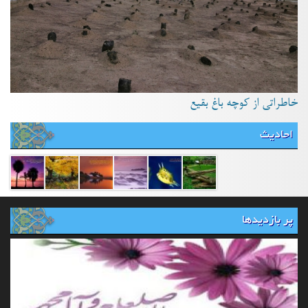
خاطراتی از کوچه باغ بقیع
احادیث
پر بازدیدها