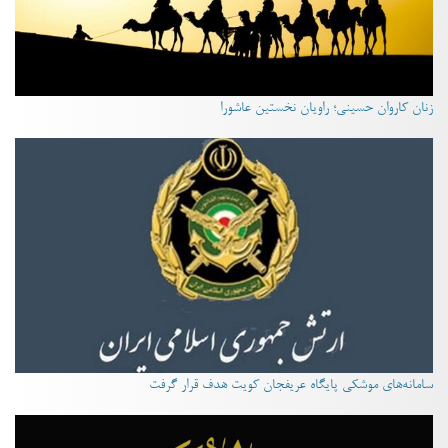
زنان کاروان حسینی؛ راویان نخستین عاشورا
سامانه‌های موشکی پایگاه عریفجان کویت هدف قرار گرفت