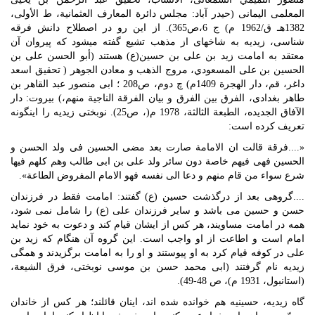
المعلمى اليمانى (حيدر آباد: مجلس دائرة المعارف العثمانية، ط الأولى،
1382هـ ق/1962 م) ج 6،ص365). از این رو در اصطلاح دانش فرقه
شناسی، زیدیه به شاخه‏ای از مذهب تشیع گفته می‏شود که پیروان آن
معتقد به امامت زید بن علی بن حسین(ع) هستند (أبو الحسن على بن
الحسين بن على المسعودي، مروج الذهب و معادن الجوهر ( تحقيق اسعد
داغر، قم، دار الهجرة 1409م) چ دوم، ص208 ؛ ابی منصور عبد القاهر بن
طاهر بغدادی، الفرق بین الفرق و بیان الفرقة الناجیة منهم،) بیروت: دار
الآفاق الجدیده، الطبعة الثالثة، 1978 م(، ص25). نوبختی زیدیه را اینگونه
تعریف کرده است:
«....فرقة قالت ان الامامة صارت بعد مضی الحسین فی ولد الحسن و
الحسین فهی فیهم خاصة دون سائر ولد علی بن ابی طالب وهم کلهم فیها
شرع سواء من قام منهم و دعا الی نفسه فهو الامام المفروض الطاعة».
....گروهی بعد از درگذشت حسین (ع) گفتند: امامت فقط در فرزندان
حسن و حسین می باشد و سایر فرزندان علی (ع) را شامل نمی شود،
همه در امامت مساویند، هر کس از ایشان قیام کند و دعوت به خود نماید
امام است و اطاعت از او واجب است. این گروه آن هنگام که زید بن
علی در کوفه قیام کرد به او پیوستند و او را به امامت برگزیدند و همگی
زیدیه نام گرفتند (ابی محمد حسن بن موسی نوبختی، فرق الشیعة،
(استانبول، 1931 م)، ص 48-49).
گاه زیدیه، حسینیه هم خوانده شده اند، اینان قائلند؛ هر کس از خاندان