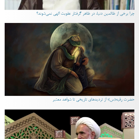
چرا برخی از ظالمین دنیا، در ظاهر گرفتار عقوبت الهی نمی‌شوند؟
حضرت رقیه(س)؛ از تردیدهای تاریخی تا شواهد معتبر