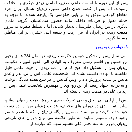
پس از این دوره تا امامت داعی صغیر، امامان زیدی دیگری به خلافت
رسیدند، اما پس از کشته شدن داعی صغیر، زیدیان شمال ایران جزء
مقاطع کوتاهی موفق به بر پایی حکومتی یک پارچه نشدند. با توجه به
حمله مغول و جریانات داخلی مانند حضور اسماعیلیان، گرچه امامان
دیگری در بین زیدیان طبرستان پدیدار شدند، اما با تسلط صفویه به مرور
مذهب زیدیه در ایران از بین رفت و شیعه اثنی عشری بر این مناطق
مسلط گردید.
3- دولت زیدیه یمن
سی سال پس از تشکیل دومین حکومت زیدی، در سال 284 هـ ق یحیی
بن حسین بن قاسم رسی معروف به الهادی الی الحق المبین، حکومت
زیدیان یمن را تشکیل داد. هیچ کدام از ائمه زیدی از حیث علمی قابل
مقایسه با الهادی دانسته نشده اند. شخصیت علمی اش را نزد پدر و عمو
هایش در مدینه پرورش داد و اولین کتابش را در سن هفده سالگی نوشت
و به درجه اجتهاد رسید. از این رو، وی را مهمترین شخصیت علمی پس از
زید بن علی در مذهب زیدی دانسته اند.
پس از الهادی الی الحق و طی تحولات بعدی جزیرة العرب و جهان اسلام،
سایر ائمه زیدی در دوران های مختلف، هدایت زیدیان یمن را در دست
خود حفظ کردند و توانستند مهمترین پایگاه زیدیان را که تا عصر حاضر
وجود دارد، تاسیس نمایند. به طور خلاصه می توان دوران های تاریخی
زیدیان یمن را به سه بخش کلی تقسیم نمود، که عبارتند از: