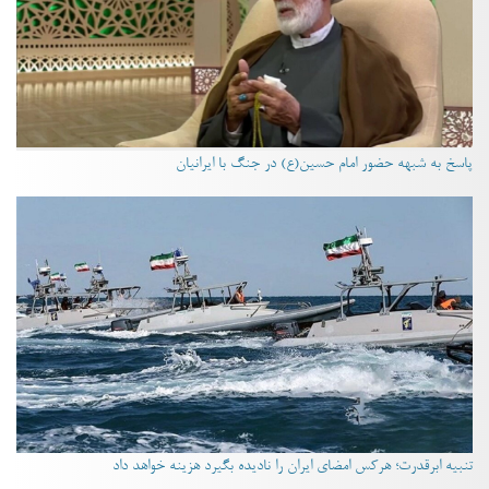
پاسخ به شبهه حضور امام حسین(ع) در جنگ با ایرانیان
تنبیه ابرقدرت؛ هرکس امضای ایران را نادیده بگیرد هزینه خواهد داد