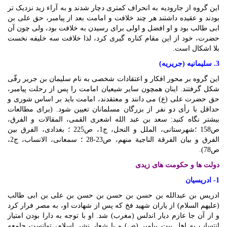
این گروه از جارودیه به انحراف کمتری دچار شدند و به آراء زید نزدیک تر
بودند و عقیده داشتند هر چند خلافت و امامت بعد از پیامبر، حق علی بن
ابی طالب بود و او افضل و اولی برای رسیدن به خلافت بود، ولی چون آن
حضرت، خود از این مقام کناره گیری کرد، لذا خلافت سه خلیفه نخست
بلا اشکال است.
3. سلیمانیه (جریریه)
این گروه بر محور افکار و اعتقادات شخصی به نام سلیمان بن جریر رقّی
شکل گرفتند. اینان همچون سایر شیعیان امامت را پس از رحلت پیامبر،
حق حضرت علی (ع) می دانند و معتقدند، امامت باید بر اساس شوری و
حداقل با رأی دو نفر از بزرگان مسلمانان تعیین شود. (برای مطالعات
بیشتر نگاه کنید: سعد بن عبد الله اشعری القمی، المقالات و الفرق،
ص158 ؛شهرستانی، الملل و النحل، ج1، ص225 ؛ بغدادی، الفرق بین
الفرق و بیان الفرقة الناجیة منهم، ص23-28 ؛ سمعانى‏، الانساب، ج2،
ص78).
دولت ها و حکومت های زیدی
1- ادریسیان
ادریس بن عبدالله بن حسن بن حسن بن حسن بن علی بن ابی طالب
(علیهم السلام) از یاران شهید فخ که پس از شهادت او، به مصر فرار کرد
و از آن جا عازم دیار اندلس (مغرب) شد. او با توجه به دارا بودن امتیاز
انتساب به اهل بیت پیامبر (ص) و با شعار نشر اسلام، توانست جامعه