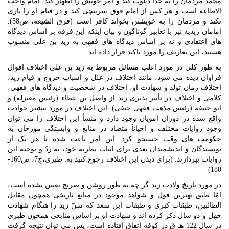
محمّد مردمان را به خدا دعوت کند و امر خویش را اظهار کند، امام واجب
الاطاعة است و هر کس از امام فوق سرپیچی کند و در قیام او را یاری
نکند و مردمان را به خویشتن بخواند کافر است (فرق الشیعة، ص58).
امامان زیدیه نیز با تعابیر گوناگون و بیان اینکه این فرقه بر اساس دیدگاه
های اعتقادی و نه بر اساس دیدگاه های فقهی به زید بن علی منسوب
هستند، این تعاریف را مورد تاکید قرار داده اند.
به طور کلی در مورد اغلب مسائل مربوط به زید بن علی اختلاف اقوال
فراوان دیده می شود، مانند اختلاف در علل و اسباب خروج و قیام زید،
اختلاف زمان تولد و شهادت او، اختلاف در شخصیت و دیدگاه های فقهی،
کلامی و اختلاف در تأثیر پذیری زید از واصل بن عطاء (رئیس معتزله) و
ابو حنیفه (رئیس مذهب فقهی حنفی). این اختلاف در مورد بیشتر حوادث
واقع شده در دوران امویان وجود دارد و منشأ این اختلاف را می توان
وجود روایات مختلف و احیاناَ متضاد در منابع و وابستگی مورخان به
حکومت های وقت جستجو کرد. این امر باعث شده تا هر یک از
نویسندگان و اندیشمندان بعدی برای اثبات نظریه خود، به ردّ و توجیه این
روایات بپردازند. (برای دیدن این اختلاف رجوع کنید به: طبري،ج7، ص160-
180)
در مورد تاریخ ولادت زید گر چه به طور روشن و صریح تعیین نشده است،
امّا طبق بهترین قول و شواهد موجود در منابع تاریخی همچون مقاتل
الطالبین، طبقات کبری و طبقات ابن سعد که سنّ زید را هنگام شهادت
چهل و دو سال ذکر کرده اند و شهادت او بر اساس منابعی همچون طبری
در سال 122 هـ ق در کوفه اتفاق افتاده است، پس می توان نتیجه گرفت