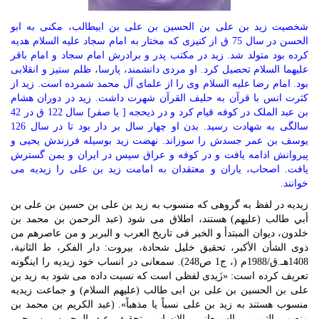
شخصیت زید بن علی بن الحسین بن علی بن ابیطالب، مکنی به ابو
الحسن در سال 75 ق از کنیزی که مختار به امام سجاد علیه السلام هدیه
کرده بود متولد شد. زید در مکتب پدر و برادرش امام سجاد و امام باقر
علیهما السلام تحصیل کرد. او مردی دانشمند، پارسا، ظلم ستیز و انقلابی
بود. امام رضا علیه السلام وی را از علمای آل محمد شمرده است. زید از
کثرت انس با قرآن به حلیف القرآن شهرت داشت. زید در دوران هشام
بن عبد الملک در کوفه قیام کرد و در ذیحجه [ یا صفر] سال 122 ق در 42
سالگی به شهادت رسید. بدن او چهار سال بر دار بود تا در سال 126
یوسف بن عمر جسدش را سوزاند. نهضت زید بوسیله فرزندش یحیی و
پیروانش ادامه یافت و در کوفه و عراق سپس در ایران و یمن گسترش
یافت. اصحاب، یاران و معتقدان به امامت زید بن علی را زیدیه می
خوانند.
زیدیه در لفظ به گروهی که منسوب به زيد بن علی بن حسین بن علی بن
أبي طالب (علیهم) هستند، اطلاق می شود (عبد الرحمن بن محمد بن
خلدون، ديوان المبتدأ و الخبر فى تاريخ العرب و البربر و من عاصرهم من
ذوى الشأن الأكبر، تحقيق خليل شحادة، بيروت: دار الفكر، ط الثانية،
1408هـ.ق/1988م (، ج1 ص248). سمعانی در انساب خود زیدیه را اینگونه
تعریف کرده است: «زَیدی لفظی است که نسبت داده می شود به زید بن
علی بن الحسین بن علی بن ابی طالب (علیهم السلام) و جماعت زیدیه
منسوب هستند به زید بن علی نسباً یا مذهباً». (عبد الكريم بن محمد بن
منصور التميمي السمعانى‏، الانساب، تحقيق عبد الرحمن بن يحيى