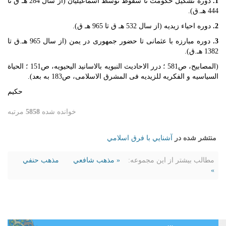
1.
دوره تشکیل حکومت تا سقوط توسط اسماعیلیان (از سال 284 هـ ق تا
444 هـ.ق).
2.
دوره احیاء زیدیه (از سال 532 هـ ق تا 965 هـ ق).
3.
دوره مبارزه با عثمانی تا حضور جمهوری در یمن (از سال 965 هـ.ق تا
1382 هـ.ق).
(المصابیح، ص581 ؛ درر الاحادیث النبویه بالاسانید الیحیویه، ص151 ؛ الحیاة
السیاسیه و الفکریه للزیدیه فی المشرق الاسلامی، ص183 به بعد).
حكيم
خوانده شده
5858
مرتبه
منتشر شده در
آشنايي با فرق اسلامي
مطالب بیشتر از این مجموعه:
« مذهب شافعي
مذهب حنفي
»